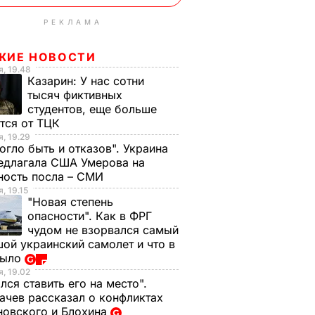
РЕКЛАМА
ЖИЕ НОВОСТИ
, 19.48
Казарин:
У нас сотни
тысяч фиктивных
студентов, еще больше
тся от ТЦК
, 19.29
огло быть и отказов". Украина
едлагала США Умерова на
ность посла – СМИ
, 19.15
"Новая степень
опасности". Как в ФРГ
чудом не взорвался самый
ой украинский самолет и что в
было
, 19.02
лся ставить его на место".
чев рассказал о конфликтах
новского и Блохина