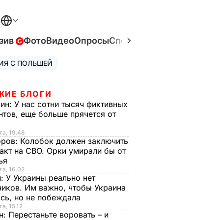
В
зив
Фото
Видео
Опросы
Спецпроекты
Война в Ук
ИЯ С ПОЛЬШЕЙ
ЖИЕ БЛОГИ
рин:
У нас сотни тысяч фиктивных
нтов, еще больше прячется от
та, 19.48
оров:
Колобок должен заключить
акт на СВО. Орки умирали бы от
тья
та, 16.02
н:
У Украины реально нет
иков. Им важно, чтобы Украина
сь, но не побеждала
а, 15.12
н:
Перестаньте воровать – и