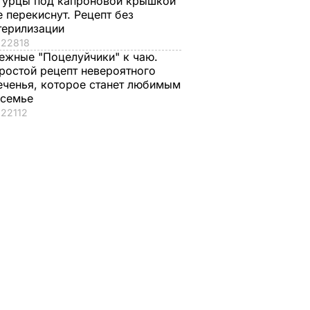
гурцы под капроновой крышкой
е перекиснут. Рецепт без
терилизации
22818
ежные "Поцелуйчики" к чаю.
ростой рецепт невероятного
еченья, которое станет любимым
 семье
22112
АТО: 15
Климкин: Со дня