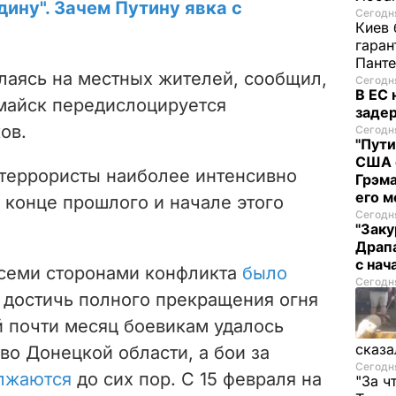
дину". Зачем Путину явка с
Сегодня
Киев 
гаран
Пант
лаясь на местных жителей, сообщил,
Сегодня
В ЕС
омайск передислоцируется
задер
ов.
Сегодня
"Пути
США 
террористы наиболее интенсивно
Грэма
его м
 конце прошлого и начале этого
Сегодня
"Заку
Драпа
с нач
всеми сторонами конфликта
было
Сегодня
 достичь полного прекращения огня
й почти месяц боевикам удалось
сказа
во Донецкой области, а бои за
Сегодня
лжаются
до сих пор. С 15 февраля на
"За ч