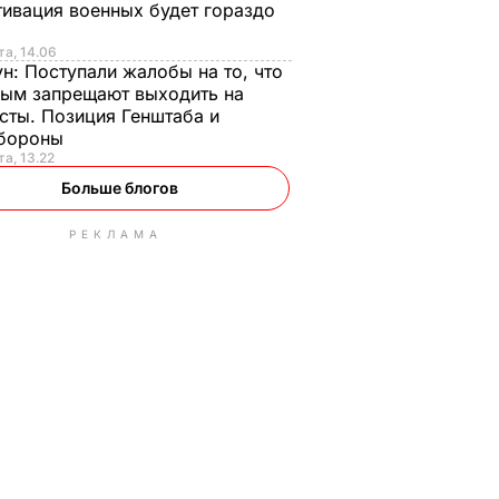
ивация военных будет гораздо
та, 14.06
ун:
Поступали жалобы на то, что
ым запрещают выходить на
сты. Позиция Генштаба и
бороны
та, 13.22
Больше блогов
РЕКЛАМА