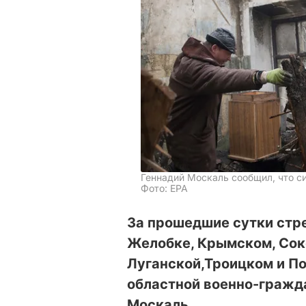
Геннадий Москаль сообщил, что си
Фото: EPA
За прошедшие сутки стре
Желобке, Крымском, Сок
Луганской,Троицком и По
областной военно-гражд
Москаль.