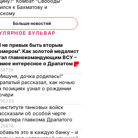
ину?" Комбат "Свободы"
ился к Бахматову и
нскому
Больше новостей
УЛЯРНОЕ БУЛЬВАР
Я не привык быть вторым
омером". Как золотой медалист
тал главнокомандующим ВСУ –
амое интересное о Драпатом
58739
Мишуня, дочка родилась!"
рапатый рассказал, как ночью
а позициях узнал о рождении
очери
50233
 институте танковых войск
ассказали об особой черте
арактера главкома Драпатого
25878
обавьте это в каждую банку – и