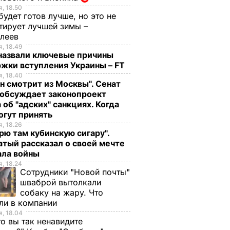
, 18.50
будет готов лучше, но это не
тирует лучшей зимы –
елеев
, 18.49
 назвали ключевые причины
жки вступления Украины – FT
, 18.40
н смотрит из Москвы". Сенат
обсуждает законопроект
 об "адских" санкциях. Когда
огут принять
, 18.26
рю там кубинскую сигару".
тый рассказал о своей мечте
ала войны
, 18.24
Сотрудники "Новой почты"
шваброй вытолкали
собаку на жару. Что
ли в компании
, 18.04
то вы так ненавидите