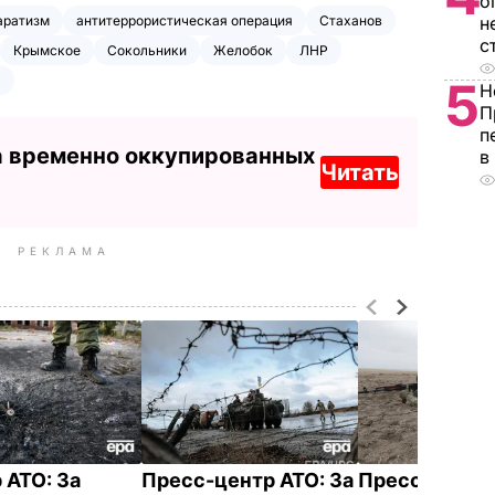
о
аратизм
антитеррористическая операция
Стаханов
н
с
Крымское
Сокольники
Желобок
ЛНР
я
5
Н
П
п
а временно оккупированных
в
Читать
РЕКЛАМА
 АТО: За
Пресс-центр АТО: За
Пресс-центр 