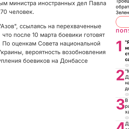
Троещ
ным министра иностранных дел Павла
обрат
70 человек.
Зеле
"Азов", ссылаясь на перехваченные
ПОП
 что после 10 марта боевики готовят
1
"
. По оценкам Совета национальной
н
Украины, вероятность возобновления
с
с
пления боевиков на Донбассе
2
"
Д
н
д
3
В
р
х
4
Д