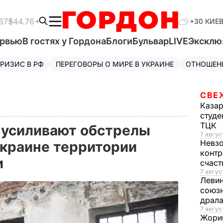
67
$44.76
+30 КИЕ
ервью
В гостях у Гордона
Блоги
Бульвар
LIVE
Эксклю
РИЗИС В РФ
ПЕРЕГОВОРЫ О МИРЕ В УКРАИНЕ
ОТНОШЕН
СВЕ
Каза
студе
ТЦК
 усиливают обстрелы
7 авгус
Невз
краине территории
контр
и
счас
7 авгус
Леви
союзн
драла
7 август
Жори