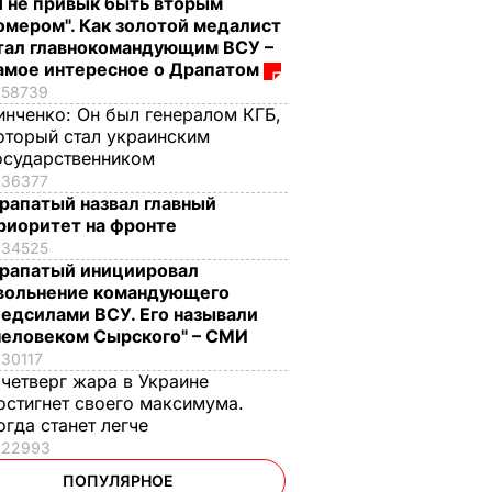
Я не привык быть вторым
омером". Как золотой медалист
тал главнокомандующим ВСУ –
амое интересное о Драпатом
58739
инченко:
Он был генералом КГБ,
оторый стал украинским
осударственником
36377
рапатый назвал главный
риоритет на фронте
34525
рапатый инициировал
вольнение командующего
едсилами ВСУ. Его называли
человеком Сырского" – СМИ
30117
 четверг жара в Украине
остигнет своего максимума.
огда станет легче
22993
ПОПУЛЯРНОЕ