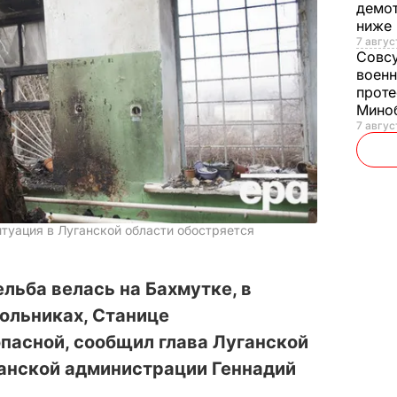
демот
ниже
7 авгус
Совс
военн
проте
Мино
7 авгус
туация в Луганской области обостряется
льба велась на Бахмутке, в
ольниках, Станице
пасной, сообщил глава Луганской
анской администрации Геннадий