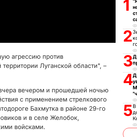
1
"
l
н
с
с
a
2
З
y
к
г
V
3
вую агрессию против
Д
i
п
территории Луганской области", –
4
d
Д
у
М
e
 вчера вечером и прошедшей ночью
"
ствия с применением стрелкового
o
5
В
тодороге Бахмутка в районе 29-го
д
овиков и в селе Желобок,
К
ими войсками.