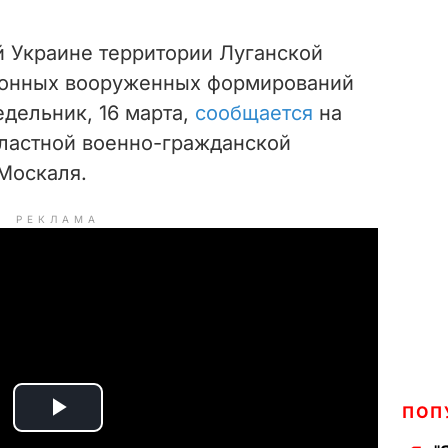
 Украине территории Луганской
аконных вооруженных формирований
едельник, 16 марта,
сообщается
на
бластной военно-гражданской
Москаля.
РЕКЛАМА
ПОП
P