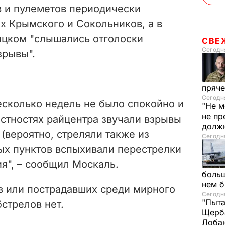
в и пулеметов периодически
х Крымского и Сокольников, а в
ицком "слышались отголоски
СВЕ
Сегодня
зрывы".
пряче
Сегодня
есколько недель не было спокойно и
"Не м
не пр
естностях райцентра звучали взрывы
долж
(вероятно, стреляли также из
Сегодня
ных пунктов вспыхивали перестрелки
я", – сообщил Москаль.
больш
нем 
в или пострадавших среди мирного
Сегодня
"Пыта
бстрелов нет.
Щерба
Лоба