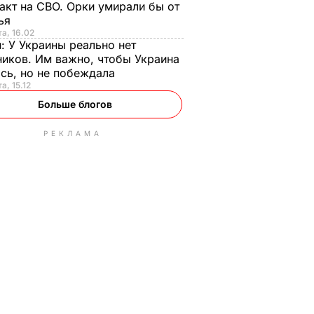
акт на СВО. Орки умирали бы от
тья
та, 16.02
н:
У Украины реально нет
иков. Им важно, чтобы Украина
сь, но не побеждала
а, 15.12
Больше блогов
РЕКЛАМА