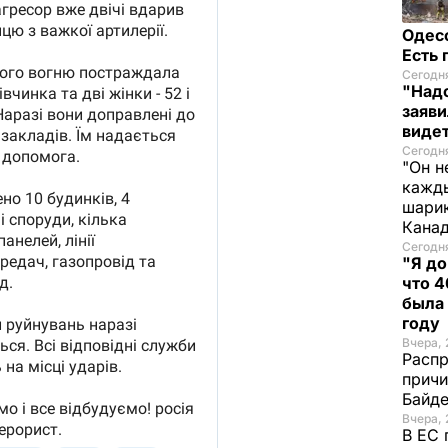
Одес
Есть
Сегодня
"Надо
заяви
виде
Сегодн
"Он н
кажды
шарик
Кана
Сегодня
"Я до
что 4
была
году
Вчера, 
Распр
причи
Байде
Вчера, 
В ЕС 