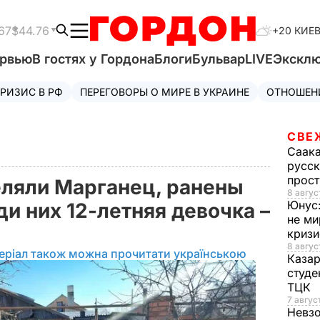
67
$44.76
+20 КИЕ
ервью
В гостях у Гордона
Блоги
Бульвар
LIVE
Экскл
РИЗИС В РФ
ПЕРЕГОВОРЫ О МИРЕ В УКРАИНЕ
ОТНОШЕН
СВЕ
Саак
русск
прос
ляли Марганец, ранены
8 авгус
Юнус
ди них 12-летняя девочка –
не ми
криз
8 авгус
еріал також можна прочитати українською
Каза
студе
ТЦК
7 авгус
Невз