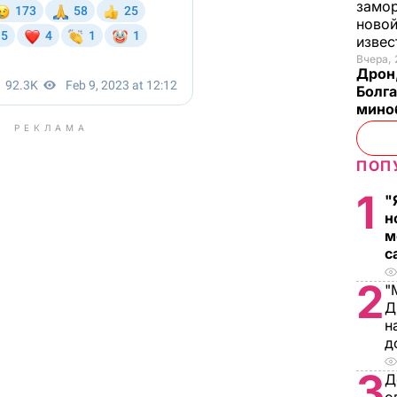
замо
новой
изве
Вчера, 
Дрон,
Болга
мино
РЕКЛАМА
ПОП
1
"
н
м
с
2
"
Д
н
д
3
Д