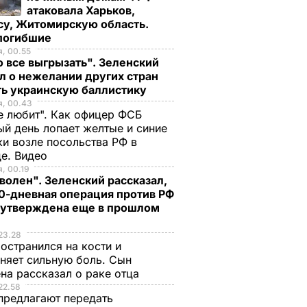
атаковала Харьков,
су, Житомирскую область.
 погибшие
, 00.55
 все выгрызать". Зеленский
л о нежелании других стран
ть украинскую баллистику
я, 00.43
е любит". Как офицер ФСБ
й день лопает желтые и синие
и возле посольства РФ в
де. Видео
, 00.19
волен". Зеленский рассказал,
0-дневная операция против РФ
 утверждена еще в прошлом
23.28
остранился на кости и
няет сильную боль. Сын
на рассказал о раке отца
22.58
предлагают передать