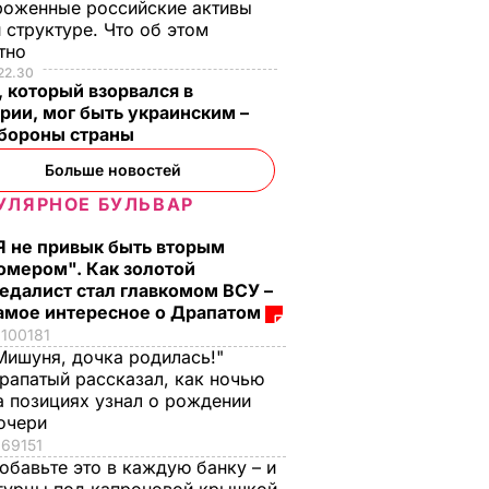
роженные российские активы
 структуре. Что об этом
стно
22.30
 который взорвался в
рии, мог быть украинским –
бороны страны
Больше новостей
УЛЯРНОЕ БУЛЬВАР
Я не привык быть вторым
омером". Как золотой
едалист стал главкомом ВСУ –
амое интересное о Драпатом
100181
Мишуня, дочка родилась!"
рапатый рассказал, как ночью
а позициях узнал о рождении
очери
69151
обавьте это в каждую банку – и