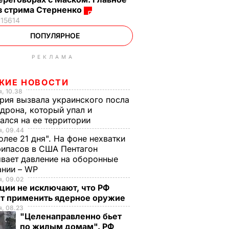
з стрима Стерненко
15614
ПОПУЛЯРНОЕ
РЕКЛАМА
ЖИЕ НОВОСТИ
, 10.38
рия вызвала украинского посла
 дрона, который упал и
ался на ее территории
я, 09.44
олее 21 дня". На фоне нехватки
ипасов в США Пентагон
вает давление на оборонные
ании – WP
, 09.02
ции не исключают, что РФ
т применить ядерное оружие
, 08.23
"Целенаправленно бьет
по жилым домам". РФ