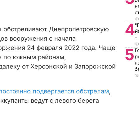
о
н
с
4
"
ы обстреливают Днепропетровскую
Я
–
дов вооружения с начала
оржения 24 февраля 2022 года. Чаще
5
Г
ся по южным районам,
р
н
алеку от Херсонской и Запорожской
б
постоянно подвергается обстрелам
,
ккупанты ведут с левого берега