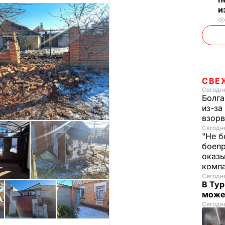
и
СВЕ
Сегодня
Болга
из-за
взорв
Сегодн
"Не б
боепр
оказы
комп
Сегодня
В Тур
може
Сегодня