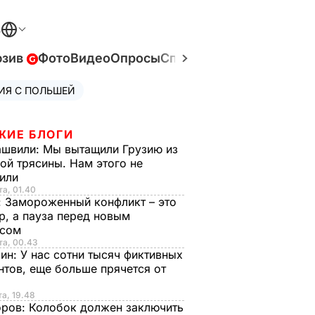
В
юзив
Фото
Видео
Опросы
Спецпроекты
Война в У
ИЯ С ПОЛЬШЕЙ
ЖИЕ БЛОГИ
ашвили:
Мы вытащили Грузию из
ой трясины. Нам этого не
тили
та, 01.40
:
Замороженный конфликт – это
р, а пауза перед новым
исом
та, 00.43
рин:
У нас сотни тысяч фиктивных
нтов, еще больше прячется от
та, 19.48
оров:
Колобок должен заключить