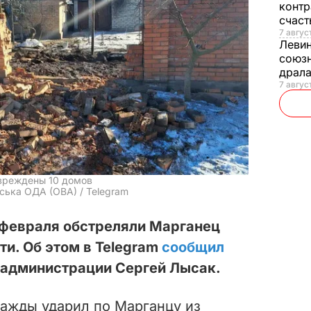
контр
счас
7 авгус
Леви
союзн
драла
7 август
овреждены 10 домов
вська ОДА (ОВА) / Telegram
 февраля обстреляли Марганец
и. Об этом в Telegram
сообщил
 администрации Сергей Лысак.
важды ударил по Марганцу из