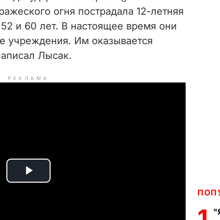
ражеского огня пострадала 12-летняя
52 и 60 лет. В настоящее время они
е учреждения. Им оказывается
написал Лысак.
РЕКЛАМА
P
ПОП
l
1
"