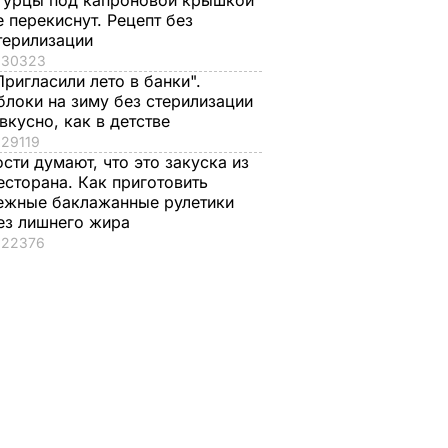
гурцы под капроновой крышкой
е перекиснут. Рецепт без
терилизации
30323
Пригласили лето в банки".
блоки на зиму без стерилизации
 вкусно, как в детстве
29119
ости думают, что это закуска из
есторана. Как приготовить
ежные баклажанные рулетики
ез лишнего жира
22376