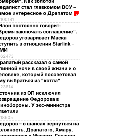
омером". Как золотой
едалист стал главкомом ВСУ –
амое интересное о Драпатом
100181
Илон постоянно говорит:
Время заключать соглашение".
едоров уговаривает Маска
ступить в отношении Starlink –
СМИ
62473
рапатый рассказал о самой
линной ночи в своей жизни и о
еловеке, который посоветовал
му выбраться из "котла"
23614
сточник из ОП исключил
озвращение Федорова в
инобороны. У экс-министра
тветили
18605
едоров – о шансах вернуться на
олжность, Драпатого, Хмару,
ереговорах с Маском. Главное