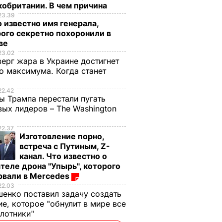
обритании. В чем причина
23.39
 известно имя генерала,
ого секретно похоронили в
ве
23.02
верг жара в Украине достигнет
о максимума. Когда станет
е
22.42
ы Трампа перестали пугать
ых лидеров – The Washington
22.37
Изготовление порно,
встреча с Путиным, Z-
канал. Что известно о
теле дрона "Упырь", которого
рвали в Mercedes
22.03
енко поставил задачу создать
е, которое "обнулит в мире все
илотники"