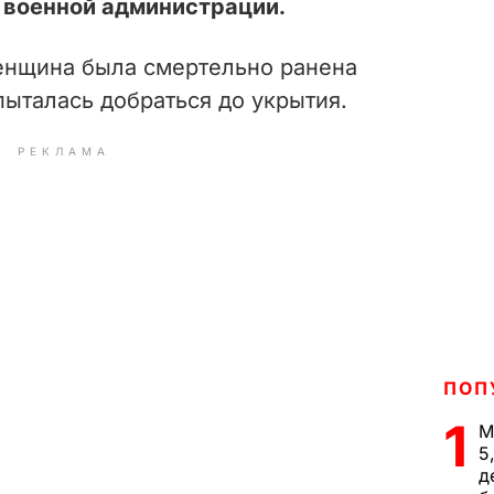
 военной администрации.
женщина была смертельно ранена
 пыталась
добраться до укрытия.
РЕКЛАМА
ПОП
1
М
5
д