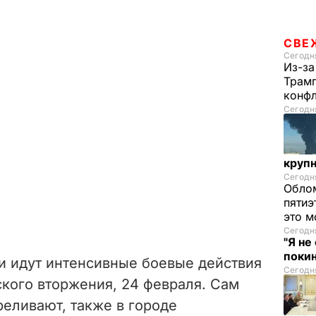
СВЕ
Сегодня
Из-за
Трамп
конф
Сегодня
круп
Сегодня
Облом
пятиэ
это м
Сегодня
"Я не
покин
и идут интенсивные боевые действия
Сегодня
ского вторжения, 24 февраля. Сам
реливают, также в городе