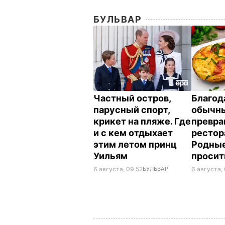
БУЛЬВАР
Частный остров,
Благод
парусный спорт,
обычны
крикет на пляже. Где
превра
и с кем отдыхает
рестор
этим летом принц
Родные
Уильям
просит
6 августа, 09.52
БУЛЬВАР
6 августа,