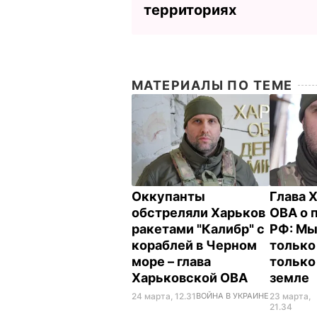
территориях
МАТЕРИАЛЫ ПО ТЕМЕ
Оккупанты
Глава 
обстреляли Харьков
ОВА о 
ракетами "Калибр" с
РФ: М
кораблей в Черном
только
море – глава
только
Харьковской ОВА
земле
24 марта, 12.31
ВОЙНА В УКРАИНЕ
23 марта,
21.34