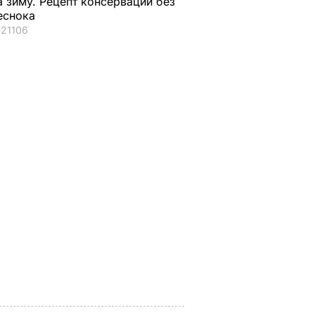
а зиму. Рецепт консервации без
еснока
21106
 упырь"
"Именно там его
Названа лучшая со
гал
навещают члены
для консервации,
семьи в течение
выберите ее – и
а крыше
лета". Где отдыхают
крышки на банках н
осой и
Чарльз III и его жена
"сорвет"
ахоне
Камилла
5 августа, 19.34
БУЛЬВАР
ЬВАР
5 августа, 20.22
БУЛЬВАР