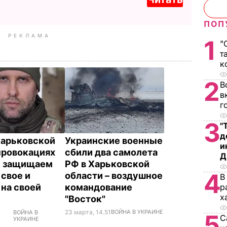
ПОП
РЕКЛАМА
1
"
т
к
2
В
в
г
3
"
д
Харьковской
Украинские военные
и
провокациях
сбили два самолета
Д
ы защищаем
РФ в Харьковской
4
 свое и
области – воздушное
В
р
 на своей
командование
х
"Восток"
23 марта, 14.51
ВОЙНА В УКРАИНЕ
ВОЙНА В
5
С
УКРАИНЕ