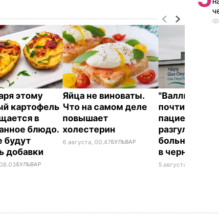
н
ч
аря этому
Яйца не виноваты.
"Валлийский
й картофель
Что на самом деле
почти час пу
щается в
повышает
пациентов,
анное блюдо.
холестерин
разгуливая н
 будут
больницы с к
6 августа, 00.47
БУЛЬВАР
ь добавки
в черном бал
 08.03
БУЛЬВАР
5 августа, 23.32
БУЛ