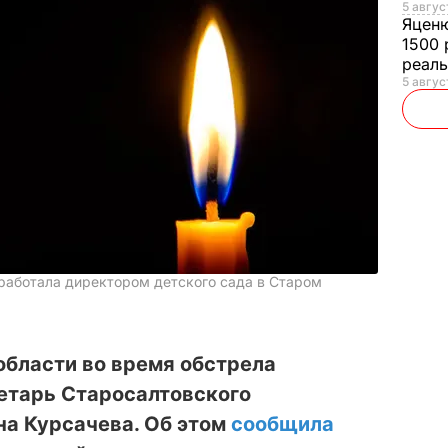
5 авгус
Яцен
1500 
реал
5 авгус
работала директором детского сада в Старом
области во время обстрела
ретарь Старосалтовского
на Курсачева. Об этом
сообщила