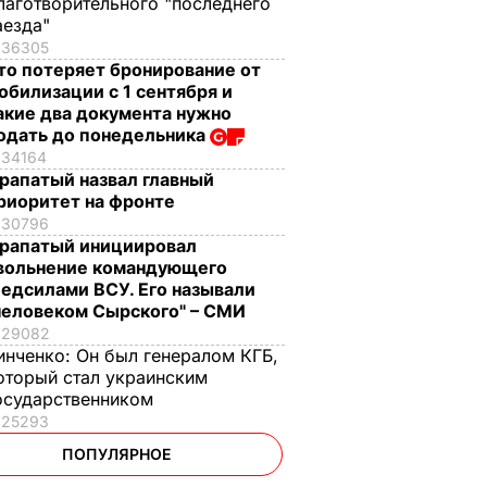
лаготворительного "последнего
аезда"
36305
то потеряет бронирование от
обилизации с 1 сентября и
акие два документа нужно
одать до понедельника
34164
рапатый назвал главный
риоритет на фронте
30796
рапатый инициировал
вольнение командующего
едсилами ВСУ. Его называли
человеком Сырского" – СМИ
29082
инченко:
Он был генералом КГБ,
оторый стал украинским
осударственником
25293
ПОПУЛЯРНОЕ