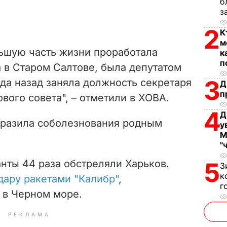
б
з
2
К
м
ьшую часть жизни проработала
к
п
 в Старом Салтове, была депутатом
3
ода назад заняла должность секретаря
Д
п
вого совета", – отметили в ХОВА.
4
Д
ыразила соболезнования родным
у
М
"
анты 44 раза обстреляли Харьков.
5
З
к
дару ракетами "Калибр"
,
г
 в Черном море.
РЕКЛАМА