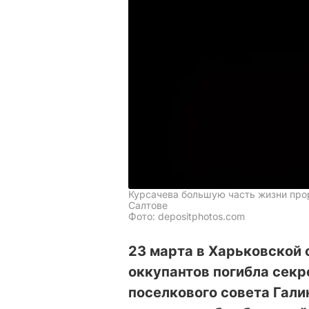
Курсачева большую часть жизни про
Салтове
Фото: depositphotos.com
23 марта в Харьковской 
оккупантов погибла сек
поселкового совета Гали