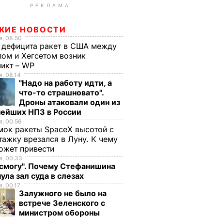
РЕКЛАМА
ЖИЕ НОВОСТИ
, 08.50
 дефицита ракет в США между
ом и Хегсетом возник
ликт – WP
, 08.14
"Надо на работу идти, а
что-то страшновато".
Дроны атаковали один из
нейших НПЗ в России
, 00.56
ок ракеты SpaceX высотой с
тажку врезался в Луну. К чему
ожет привести
, 00.33
 смогу". Почему Стефанишина
ула зал суда в слезах
, 00.17
Залужного не было на
встрече Зеленского с
министром обороны