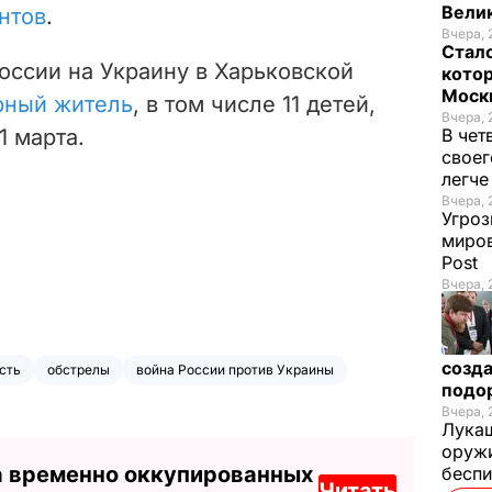
Велик
нтов
.
Вчера, 
Стало
оссии на Украину в Харьковской
котор
Моск
рный житель
, в том числе 11 детей,
Вчера, 
1 марта.
В чет
своег
легч
Вчера, 
Угроз
миров
Post
Вчера, 
созда
сть
обстрелы
война России против Украины
подо
Вчера, 
Лукаш
оружи
а временно оккупированных
бесп
Читать