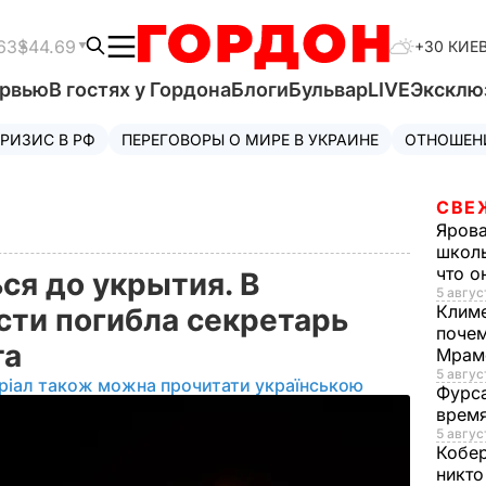
63
$44.69
+30 КИЕ
ервью
В гостях у Гордона
Блоги
Бульвар
LIVE
Эксклю
РИЗИС В РФ
ПЕРЕГОВОРЫ О МИРЕ В УКРАИНЕ
ОТНОШЕН
СВЕ
Яров
школь
что о
ся до укрытия. В
5 авгус
Клим
сти погибла секретарь
почем
та
Мрам
5 август
ріал також можна прочитати українською
Фурс
время
5 авгус
Кобе
никто