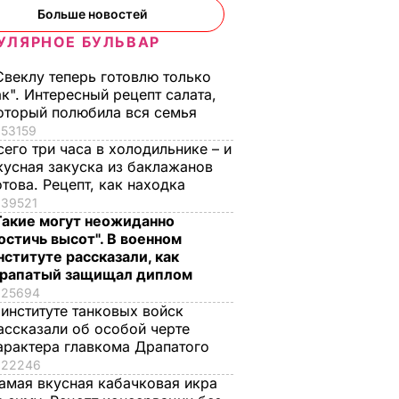
Больше новостей
УЛЯРНОЕ БУЛЬВАР
Свеклу теперь готовлю только
ак". Интересный рецепт салата,
оторый полюбила вся семья
53159
сего три часа в холодильнике – и
кусная закуска из баклажанов
отова. Рецепт, как находка
39521
Такие могут неожиданно
остичь высот". В военном
нституте рассказали, как
рапатый защищал диплом
25694
 институте танковых войск
ассказали об особой черте
арактера главкома Драпатого
22246
амая вкусная кабачковая икра