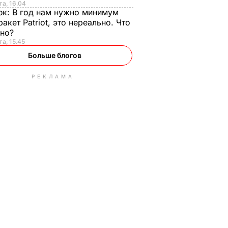
та, 16.04
юк:
В год нам нужно минимум
ракет Patriot, это нереально. Что
ьно?
та, 15.45
Больше блогов
РЕКЛАМА