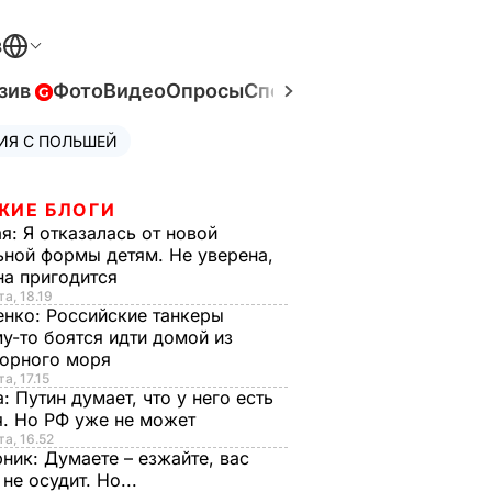
В
зив
Фото
Видео
Опросы
Спецпроекты
Война в Ук
ИЯ С ПОЛЬШЕЙ
ЖИЕ БЛОГИ
ая:
Я отказалась от новой
ной формы детям. Не уверена,
на пригодится
та, 18.19
енко:
Российские танкеры
у-то боятся идти домой из
орного моря
а, 17.15
а:
Путин думает, что у него есть
. Но РФ уже не может
та, 16.52
рник:
Думаете – езжайте, вас
 не осудит. Но...