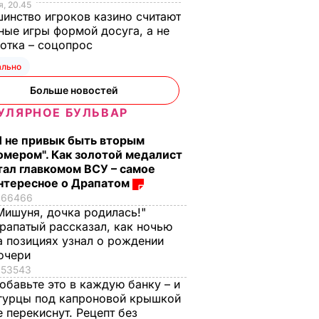
, 20.45
инство игроков казино считают
ные игры формой досуга, а не
отка – соцопрос
ально
Больше новостей
УЛЯРНОЕ БУЛЬВАР
Я не привык быть вторым
омером". Как золотой медалист
тал главкомом ВСУ – самое
нтересное о Драпатом
66466
Мишуня, дочка родилась!"
рапатый рассказал, как ночью
а позициях узнал о рождении
очери
53543
обавьте это в каждую банку – и
гурцы под капроновой крышкой
е перекиснут. Рецепт без