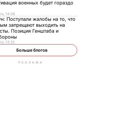
ивация военных будет гораздо
та, 14.06
ун:
Поступали жалобы на то, что
ым запрещают выходить на
сты. Позиция Генштаба и
бороны
та, 13.22
Больше блогов
РЕКЛАМА