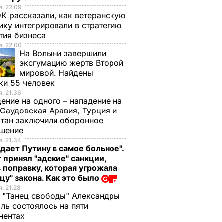
, 22.09
К рассказали, как ветеранскую
ику интегрировали в стратегию
тия бизнеса
, 22.00
На Волыни завершили
эксгумацию жертв Второй
мировой. Найдены
ки 55 человек
, 21.36
ение на одного – нападение на
 Саудовская Аравия, Турция и
тан заключили оборонное
ашение
, 21.34
дает Путину в самое больное".
 принял "адские" санкции,
 поправку, которая угрожала
цу" закона. Как это было
, 21.28
 "Танец свободы" Александры
ль состоялось на пяти
нентах