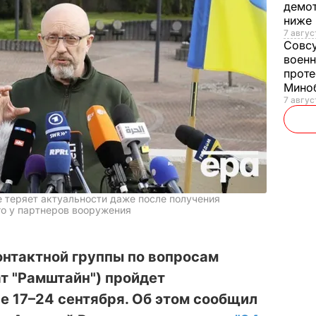
демот
ниже
7 авгус
Совс
военн
проте
Мино
7 авгус
е теряет актуальности даже после получения
го у партнеров вооружения
нтактной группы по вопросам
т "Рамштайн") пройдет
е 17–24 сентября. Об этом сообщил