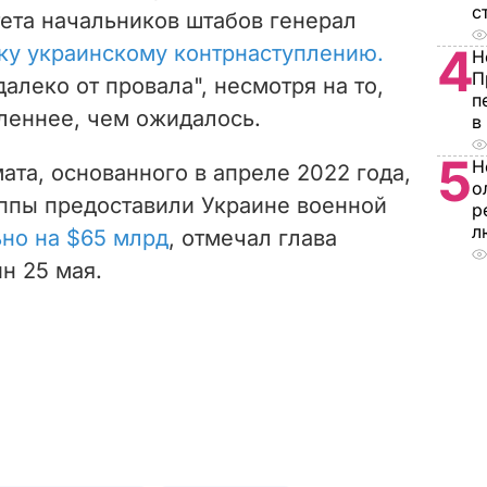
с
ета начальников штабов генерал
4
ку украинскому контрнаступлению.
Н
П
далеко от провала", несмотря на то,
п
леннее, чем ожидалось.
в
5
Н
ата, основанного в апреле 2022 года,
о
уппы предоставили Украине военной
р
л
но на $65 млрд
, отмечал глава
н 25 мая.