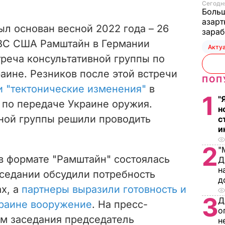
Сегодня
Больш
азарт
л основан весной 2022 года – 26
зараб
ВВС США Рамштайн в Германии
Акту
треча консультативной группы по
ине. Резников после этой встречи
ПОП
 "тектонические изменения"
в
1
"
 по передаче Украине оружия.
н
вной группы решили проводить
с
и
2
"
в формате "Рамштайн" состоялась
Д
н
аседании обсудили потребность
д
х, а
партнеры выразили готовность и
3
Д
краине вооружение
. На пресс-
о
ам заседания председатель
н