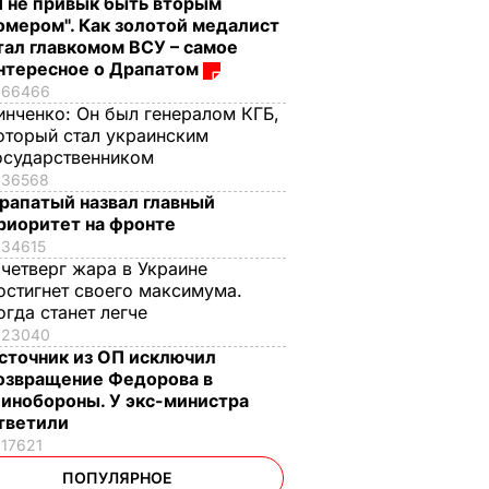
Я не привык быть вторым
омером". Как золотой медалист
тал главкомом ВСУ – самое
нтересное о Драпатом
66466
инченко:
Он был генералом КГБ,
оторый стал украинским
осударственником
36568
рапатый назвал главный
риоритет на фронте
34615
 четверг жара в Украине
остигнет своего максимума.
огда станет легче
23040
сточник из ОП исключил
озвращение Федорова в
инобороны. У экс-министра
тветили
17621
ПОПУЛЯРНОЕ