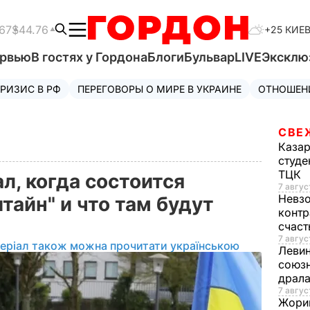
67
$44.76
+25 КИЕ
ервью
В гостях у Гордона
Блоги
Бульвар
LIVE
Эксклю
РИЗИС В РФ
ПЕРЕГОВОРЫ О МИРЕ В УКРАИНЕ
ОТНОШЕН
СВЕ
Каза
студе
ТЦК
л, когда состоится
7 авгус
Невз
айн" и что там будут
контр
счас
7 авгус
еріал також можна прочитати українською
Леви
союзн
драла
7 август
Жори