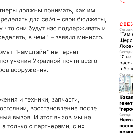
d
ртнеры должны понимать, как им
e
ределять для себя – свои бюджеты,
СВЕ
у что они будут нас поддерживать и
Сегодня
o
"Там 
еделять, в чем", – заявил министр.
Щерба
Лоба
рмат "Рамштайн" не теряет
Сегодня
"Я не
 получения Украиной почти всего
расск
в бо
ров вооружения.
Сегодня
Кова
ения и техники, запчасти,
генет
остоянии, восстановление после
"гер
Сегодня
ный вызов. И этот вызов мы не
Неиз
а только с партнерами, с их
военн
ремон