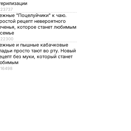
терилизации
23737
ежные "Поцелуйчики" к чаю.
ростой рецепт невероятного
еченья, которое станет любимым
 семье
22300
ежные и пышные кабачковые
ладьи просто тают во рту. Новый
ецепт без муки, который станет
юбимым
16498