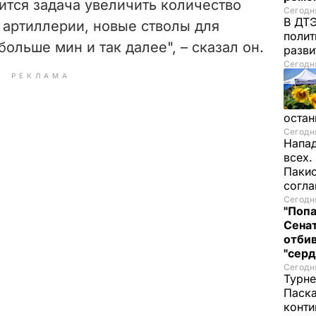
ится задача увеличить количество
Сегодня
В ДТЭ
я артиллерии, новые стволы для
полит
ольше мин и так далее", – сказал он.
разви
Сегодня
РЕКЛАМА
остан
Сегодня
Напад
всех.
Пакис
согл
Сегодня
"Попа
Сенат
отбив
"серд
Сегодня
Турне
Паска
конти