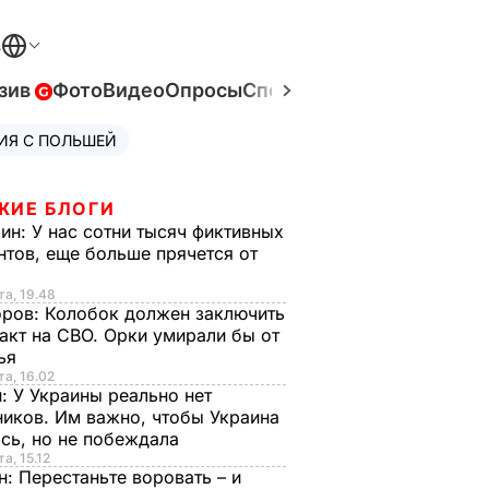
В
зив
Фото
Видео
Опросы
Спецпроекты
Война в Ук
ИЯ С ПОЛЬШЕЙ
ЖИЕ БЛОГИ
рин:
У нас сотни тысяч фиктивных
нтов, еще больше прячется от
та, 19.48
оров:
Колобок должен заключить
акт на СВО. Орки умирали бы от
тья
та, 16.02
н:
У Украины реально нет
иков. Им важно, чтобы Украина
сь, но не побеждала
а, 15.12
н:
Перестаньте воровать – и