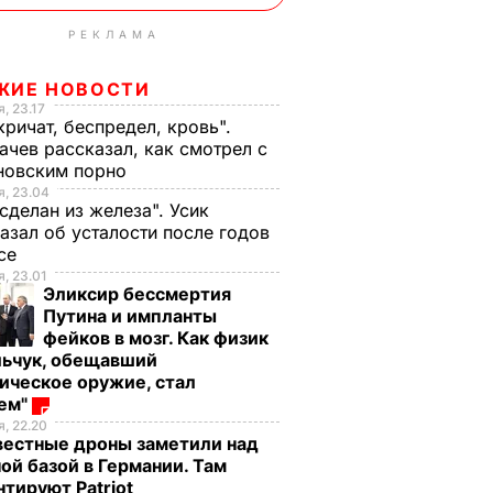
РЕКЛАМА
ЖИЕ НОВОСТИ
, 23.17
кричат, беспредел, кровь".
чев рассказал, как смотрел с
новским порно
, 23.04
 сделан из железа". Усик
азал об усталости после годов
ксе
, 23.01
Эликсир бессмертия
Путина и импланты
фейков в мозг. Как физик
льчук, обещавший
ическое оружие, стал
оем"
, 22.20
вестные дроны заметили над
ой базой в Германии. Там
тируют Patriot