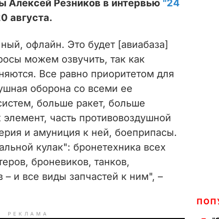
ы Алексей Резников в интервью
"24
0 августа.
ный, офлайн. Это будет [авиабаза]
осы можем озвучить, так как
няются. Все равно приоритетом для
ушная оборона со всеми ее
истем, больше ракет, больше
к элемент, часть противовоздушной
ерия и амуниция к ней, боеприпасы.
тальной кулак": бронетехника всех
теров, броневиков, танков,
– и все виды запчастей к ним", –
ПОП
РЕКЛАМА