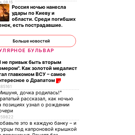
, 08.15
Россия ночью нанесла
удары по Киеву и
области. Среди погибших
енок, есть пострадавшие.
о
Больше новостей
УЛЯРНОЕ БУЛЬВАР
Я не привык быть вторым
омером". Как золотой медалист
тал главкомом ВСУ – самое
нтересное о Драпатом
85161
Мишуня, дочка родилась!"
рапатый рассказал, как ночью
а позициях узнал о рождении
очери
59822
обавьте это в каждую банку – и
гурцы под капроновой крышкой