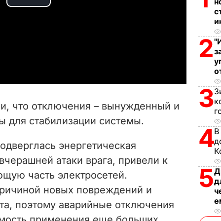
н
P
с
и
l
2
"
a
з
у
y
о
3
З
V
к
ли, что отключения – вынужденный и
г
i
ы для стабилизации системы.
4
В
d
д
одверглась энергетическая
К
e
вчерашней атаки врага, привели к
5
Д
ющую часть электросетей.
o
д
причиной новых повреждений и
ч
е
та, поэтому аварийные отключения
мость применения еще больших