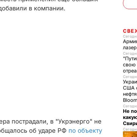
добавили в компании.
СВЕ
Сегодня
Армия
лазе
Сегодня
"Пути
свою 
отреа
Сегодня
Украи
США о
нефтя
Bloo
Сегодня
Не по
каку
ра пострадали, в "Укрэнерго" не
Свир
общалось об ударе РФ
по объекту
Сегодня