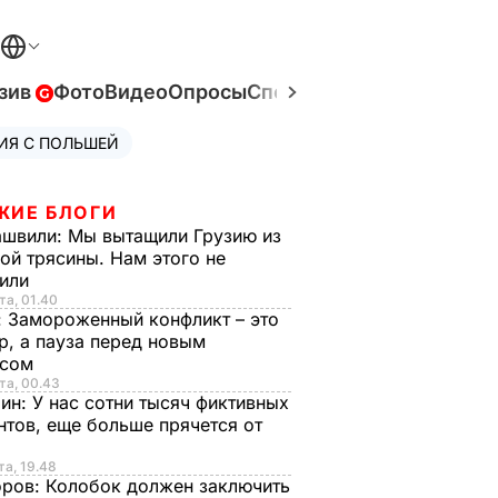
зив
Фото
Видео
Опросы
Спецпроекты
Война в Ук
ИЯ С ПОЛЬШЕЙ
ЖИЕ БЛОГИ
ашвили:
Мы вытащили Грузию из
ой трясины. Нам этого не
тили
та, 01.40
:
Замороженный конфликт – это
р, а пауза перед новым
исом
та, 00.43
рин:
У нас сотни тысяч фиктивных
нтов, еще больше прячется от
та, 19.48
оров:
Колобок должен заключить