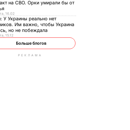
акт на СВО. Орки умирали бы от
тья
та, 16.02
н:
У Украины реально нет
иков. Им важно, чтобы Украина
сь, но не побеждала
а, 15.12
Больше блогов
РЕКЛАМА