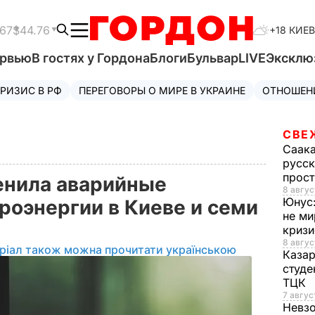
.67
$44.76
+18 КИЕВ
ервью
В гостях у Гордона
Блоги
Бульвар
LIVE
Эксклю
РИЗИС В РФ
ПЕРЕГОВОРЫ О МИРЕ В УКРАИНЕ
ОТНОШЕН
СВЕ
Саак
русск
прос
енила аварийные
8 авгус
Юнус
роэнергии в Киеве и семи
не ми
криз
8 авгус
ріал також можна прочитати українською
Каза
студе
ТЦК
7 авгус
Невз