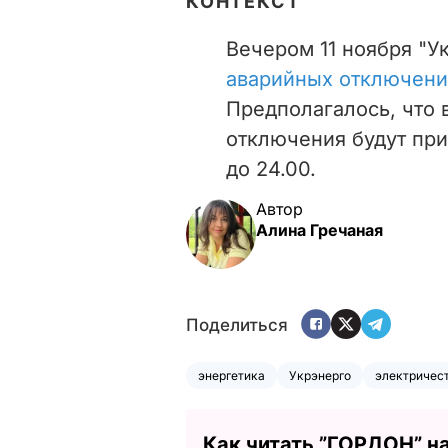
КОНТЕКСТ
Вечером 11 ноября "У
аварийных отключений
Предполагалось, что 
отключения будут при
до 24.00.
Автор
Алина Гречаная
Поделиться
энергетика
Укрэнерго
электричес
Как читать ”ГОРДОН” н