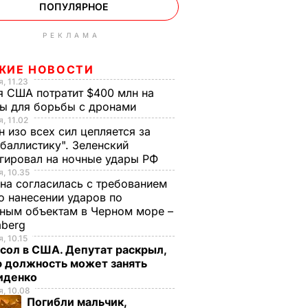
ПОПУЛЯРНОЕ
РЕКЛАМА
ЖИЕ НОВОСТИ
, 11.23
 США потратит $400 млн на
ры для борьбы с дронами
, 11.02
н изо всех сил цепляется за
баллистику". Зеленский
гировал на ночные удары РФ
, 10.35
на согласилась с требованием
 нанесении ударов по
ным объектам в Черном море –
mberg
, 10.15
сол в США. Депутат раскрыл,
ю должность может занять
иденко
, 10.08
Погибли мальчик,