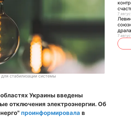
контр
счас
7 авгус
Леви
союзн
драла
7 август
 для стабилизации системы
и областях Украины введены
ые отключения электроэнергии. Об
энерго"
проинформировала
в