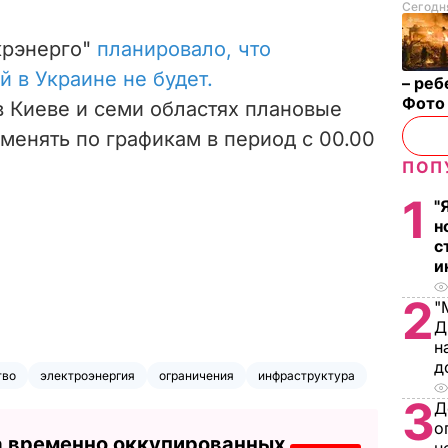
Сегодня
крэнерго"
планировало, что
 в Украине не будет.
– реб
Фот
в Киеве и семи областях плановые
менять по графикам в период с
00.00
ПОП
1
"
н
с
и
2
"
Д
н
д
тво
электроэнергия
ограничения
инфраструктура
3
Д
о
а временно оккупированных