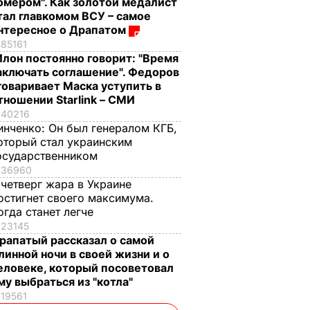
омером". Как золотой медалист
тал главкомом ВСУ – самое
нтересное о Драпатом
85161
Илон постоянно говорит: "Время
аключать соглашение". Федоров
говаривает Маска уступить в
тношении Starlink – СМИ
40216
инченко:
Он был генералом КГБ,
оторый стал украинским
осударственником
36960
 четверг жара в Украине
остигнет своего максимума.
огда станет легче
23145
рапатый рассказал о самой
линной ночи в своей жизни и о
еловеке, который посоветовал
му выбраться из "котла"
19561