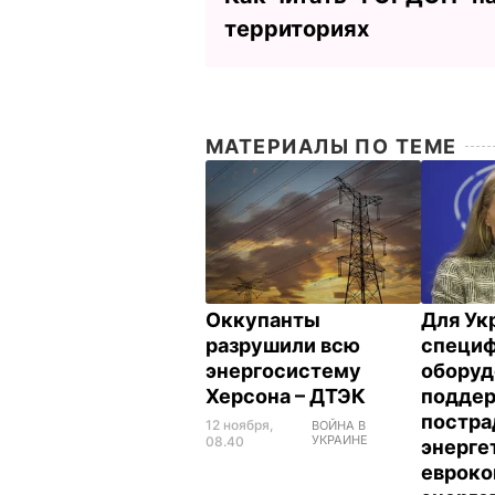
территориях
МАТЕРИАЛЫ ПО ТЕМЕ
Оккупанты
Для Ук
разрушили всю
специ
энергосистему
оборуд
Херсона – ДТЭК
подде
постра
12 ноября,
ВОЙНА В
УКРАИНЕ
08.40
энерге
евроко