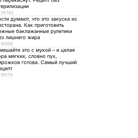
е перекиснут. Рецепт без
терилизации
26742
ости думают, что это закуска из
есторана. Как приготовить
ежные баклажанные рулетики
ез лишнего жира
16958
мешайте это с мукой – и целая
ора мягких, словно пух,
ирожков готова. Самый лучший
ецепт
16579