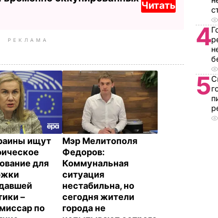
н
Читать
с
4
Г
р
РЕКЛАМА
н
б
5
С
г
п
р
раины ищут
Мэр Мелитополя
фическое
Федоров:
ование для
Коммунальная
ржки
ситуация
давшей
нестабильна, но
тики –
сегодня жители
миссар по
города не