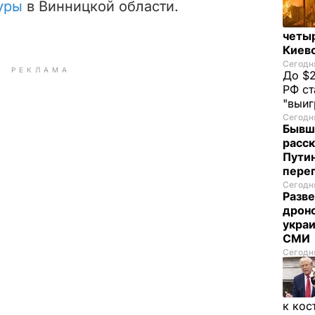
туры
в Винницкой области.
четы
Киев
Сегодня
РЕКЛАМА
До $2
РФ ст
"выи
Сегодня
Бывш
расск
Пути
пере
Сегодня
Разве
дрон
украи
СМИ
Сегодня
к кос