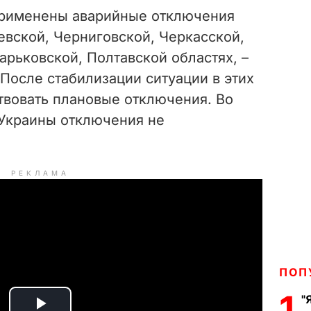
применены аварийные отключения
евской, Черниговской, Черкасской,
рьковской, Полтавской областях, –
 После стабилизации ситуации в этих
твовать плановые отключения. Во
 Украины отключения не
РЕКЛАМА
ПОП
1
"