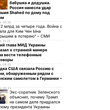
бабушка и дедушка.
Россия нанесла удар
рьмя Shahed по дому под
ом
, 09.29
2 млрд за четыре года. Война с
ала для Ким Чен Ына
грышем в лотерею" – СМИ
, 10.25
ий глава МИД Украины
азал о странной манере
на вести телефонные
говоры
, 08.55
дка США связала Россию с
ом, обнаруженным рядом с
нским самолетом в Германии –
, 08.33
Экс-соратник Зеленского
объяснил, почему Трамп
на самом деле придрался
тюму президента Украины