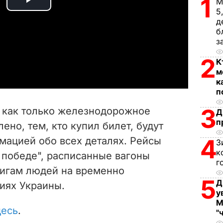
1
М
P
5
д
l
б
з
a
2
К
м
y
к
п
V
3
о как только железнодорожное
Д
i
п
ено, тем, кто купил билет, будут
4
мацией обо всех деталях. Рейсы
d
З
к
 победе", расписанные вагоны
г
e
игам людей на временно
5
Д
иях Украины.
o
у
М
десь
.
"