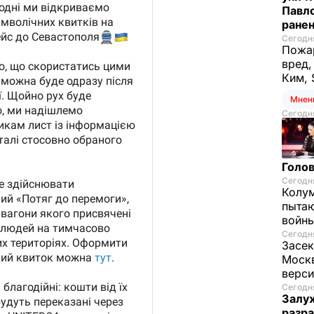
Павло
ране
Сегодня
Пожар
вред,
Ким, 
Мнен
Сегодня
Голов
Сегодня
Колум
пытаю
войны
Сегодня
Засек
Моск
верси
Сегодня
Залуж
разр