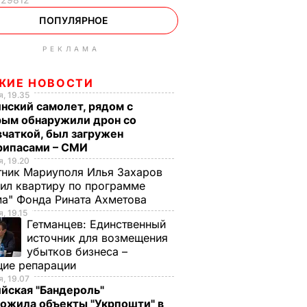
ПОПУЛЯРНОЕ
РЕКЛАМА
ЖИЕ НОВОСТИ
, 19.35
нский самолет, рядом с
рым обнаружили дрон со
чаткой, был загружен
рипасами – СМИ
, 19.20
ник Мариуполя Илья Захаров
ил квартиру по программе
а" Фонда Рината Ахметова
, 19.15
Гетманцев:
Единственный
источник для возмещения
убытков бизнеса –
щие репарации
, 19.07
йская "Бандероль"
ожила объекты "Укрпошти" в