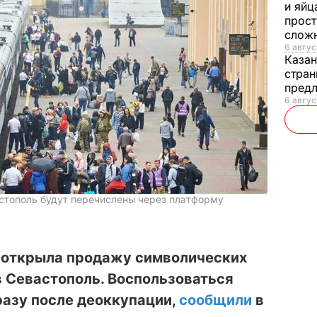
и яйц
прост
слож
6 авгус
Каза
стран
предл
6 авгус
астополь будут перечислены через платформу
" открыла продажу символических
в Севастополь. Воспользоваться
разу после деоккупации,
сообщили
в