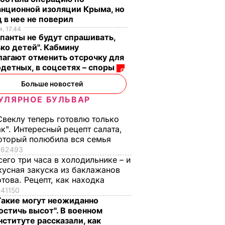
нционной изоляции Крыма, но
 в нее не поверил
, 17.44
панты не будут спрашивать,
ко детей". Кабмину
агают отменить отсрочку для
детных, в соцсетях – споры
Больше новостей
УЛЯРНОЕ БУЛЬВАР
Свеклу теперь готовлю только
ак". Интересный рецепт салата,
оторый полюбила вся семья
62493
сего три часа в холодильнике – и
кусная закуска из баклажанов
отова. Рецепт, как находка
41150
Такие могут неожиданно
остичь высот". В военном
нституте рассказали, как