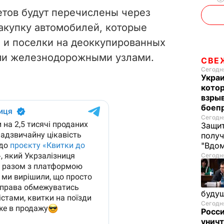
етов будут перечислены через
акупку автомобилей, которые
а и поселки на деоккупированных
ми железнодорожными узлами.
СВЕ
Сегодня
Украи
кото
взрыв
боеп
Сегодня
Защит
получ
"Вдом
Сегодня
буду
Сегодня
Росси
уничт