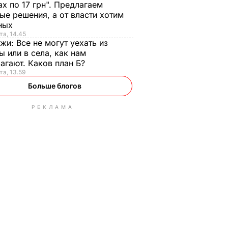
ах по 17 грн". Предлагаем
ые решения, а от власти хотим
ных
та, 14.45
нжи:
Все не могут уехать из
ы или в села, как нам
агают. Каков план Б?
та, 13.59
Больше блогов
РЕКЛАМА