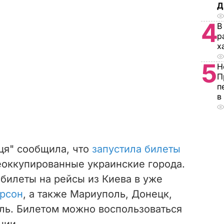
Д
4
В
р
х
5
Н
П
п
в
иця" сообщила, что
запустила билеты
еоккупированные украинские города.
билеты на рейсы из Киева в уже
рсон
, а также Мариуполь, Донецк,
ль. Билетом можно воспользоваться
ции.