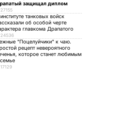
рапатый защищал диплом
27155
 институте танковых войск
ассказали об особой черте
арактера главкома Драпатого
24536
ежные "Поцелуйчики" к чаю.
ростой рецепт невероятного
еченья, которое станет любимым
 семье
17129