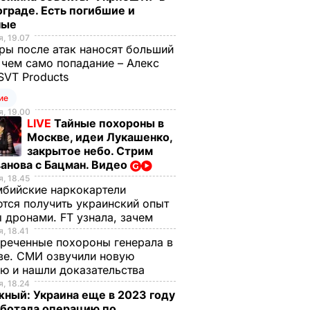
граде. Есть погибшие и
ные
, 19.07
ы после атак наносят больший
 чем само попадание – Алекс
SVT Products
ие
, 19.00
LIVE
Тайные похороны в
Москве, идеи Лукашенко,
закрытое небо. Стрим
анова с Бацман. Видео
, 18.45
бийские наркокартели
тся получить украинский опыт
 дронами. FT узнала, зачем
, 18.41
реченные похороны генерала в
ве. СМИ озвучили новую
ю и нашли доказательства
, 18.24
ный: Украина еще в 2023 году
аботала операцию по