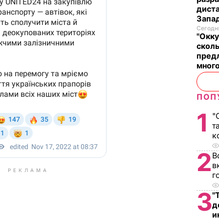
диста
Запад
Сегодня
"Окку
сколь
предл
много
ПОП
1
"
т
к
2
В
в
РЕКЛАМА
г
3
"
д
и