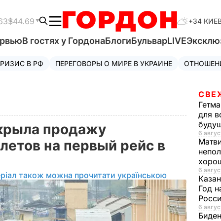
63
$44.69
+34 КИЕ
ервью
В гостях у Гордона
Блоги
Бульвар
LIVE
Эксклю
РИЗИС В РФ
ПЕРЕГОВОРЫ О МИРЕ В УКРАИНЕ
ОТНОШЕН
СВЕ
Гетма
для в
буду
ткрыла продажу
6 авгус
Матв
летов на первый рейс в
непол
хорош
6 авгус
ріал також можна прочитати українською
Казан
Год н
Росси
6 авгус
Биде