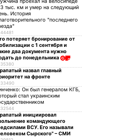
ужчина проехал на велосипеде
,3 тыс. км и умер на следующий
ень. История
лаготворительного "последнего
аезда"
44481
то потеряет бронирование от
обилизации с 1 сентября и
акие два документа нужно
одать до понедельника
35380
рапатый назвал главный
риоритет на фронте
33490
инченко:
Он был генералом КГБ,
оторый стал украинским
осударственником
32544
рапатый инициировал
вольнение командующего
едсилами ВСУ. Его называли
человеком Сырского" – СМИ
29812