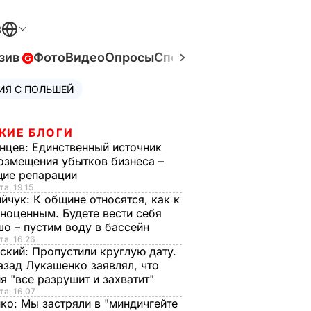
В
зив
Фото
Видео
Опросы
Спецпроекты
Война в Ук
ИЯ С ПОЛЬШЕЙ
ЖИЕ БЛОГИ
нцев:
Единственный источник
озмещения убытков бизнеса –
щие репарации
та, 19.15
ийчук:
К общине относятся, как к
ноценным. Будете вести себя
о – пустим воду в бассейн
та, 16.26
ский:
Пропустили круглую дату.
азад Лукашенко заявлял, что
я "все разрушит и захватит"
та, 16.07
нко:
Мы застряли в "миндичгейте