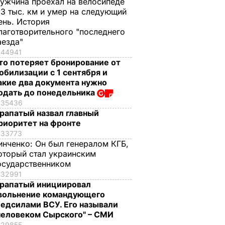
ужчина проехал на велосипеде
,3 тыс. км и умер на следующий
ень. История
лаготворительного "последнего
аезда"
44941
то потеряет бронирование от
обилизации с 1 сентября и
акие два документа нужно
одать до понедельника
35436
рапатый назвал главный
риоритет на фронте
33773
инченко:
Он был генералом КГБ,
оторый стал украинским
осударственником
32991
рапатый инициировал
вольнение командующего
едсилами ВСУ. Его называли
человеком Сырского" – СМИ
29855