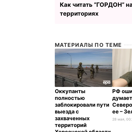
Как читать ”ГОРДОН” н
территориях
МАТЕРИАЛЫ ПО ТЕМЕ
Оккупанты
РФ оши
полностью
думает
заблокировали пути
Северо
выезда с
ее – З
захваченных
28 мая, 00
территорий
Херсонской области