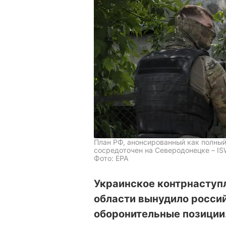
План РФ, анонсированный как полный
сосредоточен на Северодонецке – I
Фото: ЕРА
Украинское контрнаступ
области вынудило россий
оборонительные позиции