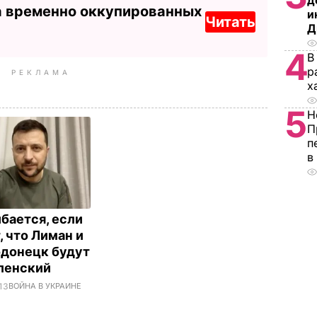
д
а временно оккупированных
и
Читать
Д
4
В
р
РЕКЛАМА
х
5
Н
П
п
в
бается, если
, что Лиман и
донецк будут
еленский
.13
ВОЙНА В УКРАИНЕ