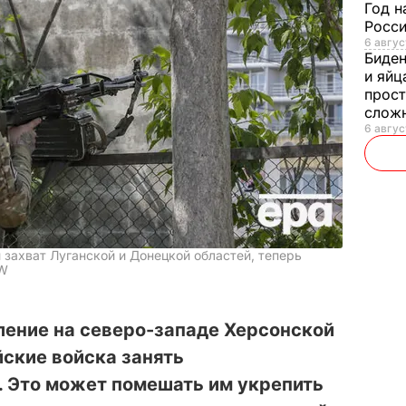
Год н
Росси
6 авгус
Биде
и яйц
прост
слож
6 авгус
 захват Луганской и Донецкой областей, теперь
SW
ление на северо-западе Херсонской
ские войска занять
. Это может помешать им укрепить