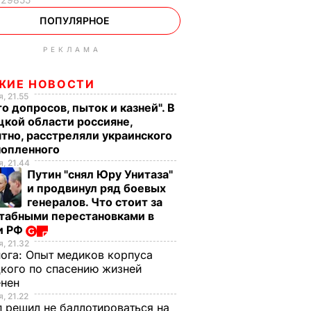
ПОПУЛЯРНОЕ
РЕКЛАМА
ЖИЕ НОВОСТИ
, 21.55
о допросов, пыток и казней". В
кой области россияне,
тно, расстреляли украинского
нопленного
, 21.44
Путин "снял Юру Унитаза"
и продвинул ряд боевых
генералов. Что стоит за
табными перестановками в
и РФ
, 21.32
нога:
Опыт медиков корпуса
кого по спасению жизней
енен
, 21.22
 решил не баллотироваться на