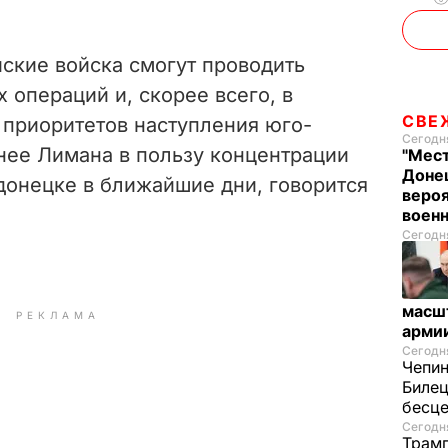
o
ские войска смогут проводить
операций и, скорее всего, в
СВЕ
 приоритетов наступления юго-
Сегодня
нее Лимана в пользу концентрации
"Мест
Донец
онецке в ближайшие дни, говорится
вероя
воен
Сегодня
масш
РЕКЛАМА
арми
Сегодня
Чепи
Билец
бесц
Сегодня
Трамп