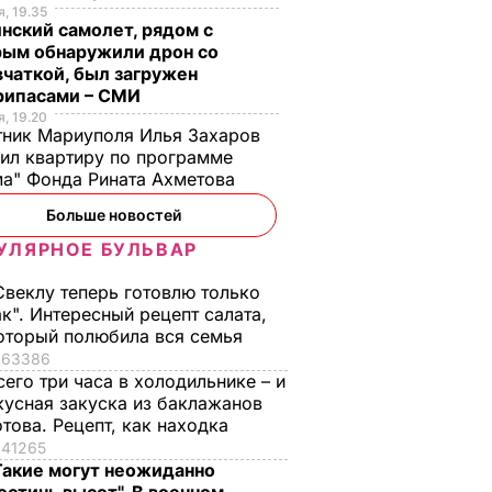
, 19.35
нский самолет, рядом с
рым обнаружили дрон со
чаткой, был загружен
рипасами – СМИ
, 19.20
ник Мариуполя Илья Захаров
ил квартиру по программе
а" Фонда Рината Ахметова
Больше новостей
УЛЯРНОЕ БУЛЬВАР
Свеклу теперь готовлю только
ак". Интересный рецепт салата,
оторый полюбила вся семья
63386
сего три часа в холодильнике – и
кусная закуска из баклажанов
отова. Рецепт, как находка
41265
Такие могут неожиданно