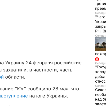
трети
прее
Сегодня
"Чего
Украи
закр
РФ. 
Сегодня
пожа
на Украину 24 февраля российские
Сегодня
"Госу
захватили, в частности, часть
холод
ой
области.
дейст
отно
Сегодня
вание "Юг" сообщило 28 мая, что
Сикор
необх
наступление
на юге Украины.
над У
залет