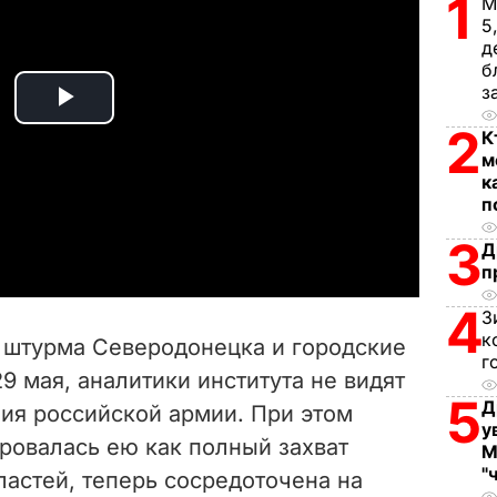
1
М
5
д
б
з
P
2
К
м
l
к
п
a
3
Д
y
п
4
V
З
к
 штурма Северодонецка и городские
г
i
9 мая, аналитики института не видят
5
Д
ия российской армии. При этом
d
у
ровалась ею как полный захват
М
e
"
астей, теперь сосредоточена на