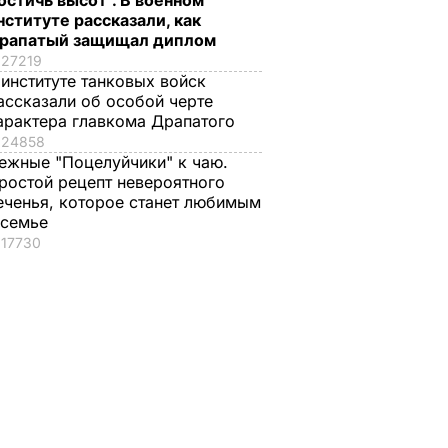
остичь высот". В военном
нституте рассказали, как
рапатый защищал диплом
27219
 институте танковых войск
ассказали об особой черте
арактера главкома Драпатого
24858
ежные "Поцелуйчики" к чаю.
ростой рецепт невероятного
еченья, которое станет любимым
 семье
17730