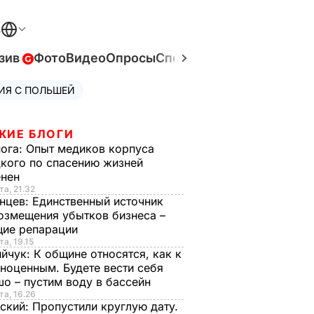
В
зив
Фото
Видео
Опросы
Спецпроекты
Война в Ук
ИЯ С ПОЛЬШЕЙ
ЖИЕ БЛОГИ
нога:
Опыт медиков корпуса
кого по спасению жизней
енен
та, 21.32
нцев:
Единственный источник
озмещения убытков бизнеса –
щие репарации
та, 19.15
ийчук:
К общине относятся, как к
ноценным. Будете вести себя
о – пустим воду в бассейн
та, 16.26
ский:
Пропустили круглую дату.