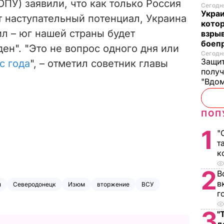
ОПУ) заявили, что как только Россия
Сегодня
Украи
т наступательный потенциал, Украина
кото
ил – юг нашей страны будет
взрыв
боеп
ен". "Это не вопрос одного дня или
Сегодня
Защит
с года
", – отметил советник главы
получ
"Вдом
ПОП
1
"
т
к
2
В
в
н
Северодонецк
Изюм
вторжение
ВСУ
г
3
"