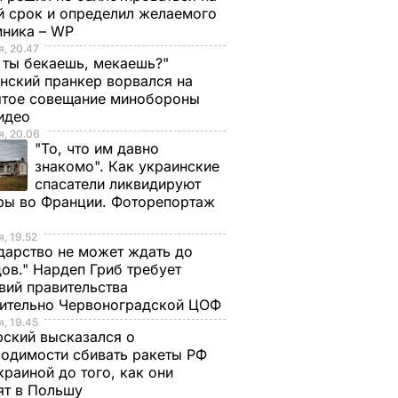
й срок и определил желаемого
мника – WP
, 20.47
 ты бекаешь, мекаешь?"
нский пранкер ворвался на
ытое совещание минобороны
Видео
, 20.06
"То, что им давно
знакомо". Как украинские
спасатели ликвидируют
ры во Франции. Фоторепортаж
, 19.52
дарство не может ждать до
ов." Нардеп Гриб требует
вий правительства
сительно Червоноградской ЦОФ
, 19.45
ский высказался о
одимости сбивать ракеты РФ
краиной до того, как они
ят в Польшу