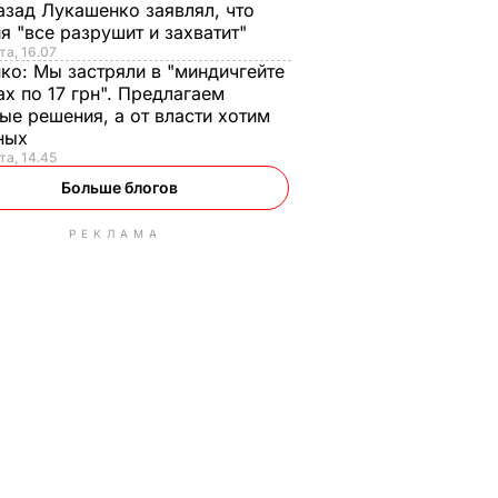
азад Лукашенко заявлял, что
я "все разрушит и захватит"
та, 16.07
нко:
Мы застряли в "миндичгейте
ах по 17 грн". Предлагаем
ые решения, а от власти хотим
ных
та, 14.45
Больше блогов
РЕКЛАМА