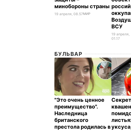
минобороны страны
россий
оккупа
19 апреля, 08.57
МИР
Возду
ВСУ
19 апреля,
01.17
БУЛЬВАР
"Это очень ценное
Секрет
преимущество".
кваше
Наследница
помидо
британского
листья
престола родилась в
уксуса