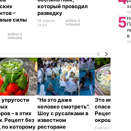
р
х
ских
который проводил
нтов –
разведку
5
Н
шные силы
18 апреля,
ВОЙНА В
П
УКРАИНЕ
18.03
п
ВОЙНА В
в
УКРАИНЕ
 упругости
"На это даже
Это именно то
ных
неловко смотреть".
спасет в жару
ров – в этих
Шоу с русалками в
Рецепт вкус
х. Рецепт без
известном
окрошки
, по которому
ресторане
6 августа, 18.21
БУЛЬ