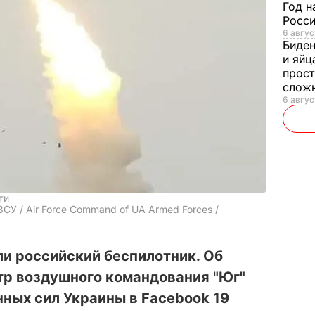
Год н
Росси
6 авгус
Биде
и яйц
прост
слож
6 авгус
ти
СУ / Air Force Command of UA Armed Forces /
и российский беспилотник. Об
р воздушного командования "Юг"
ных сил Украины в Facebook 19