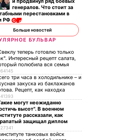
и продвинул ряд боевых
генералов. Что стоит за
табными перестановками в
и РФ
Больше новостей
УЛЯРНОЕ БУЛЬВАР
Свеклу теперь готовлю только
ак". Интересный рецепт салата,
оторый полюбила вся семья
64145
сего три часа в холодильнике – и
кусная закуска из баклажанов
отова. Рецепт, как находка
41393
Такие могут неожиданно
остичь высот". В военном
нституте рассказали, как
рапатый защищал диплом
27341
 институте танковых войск