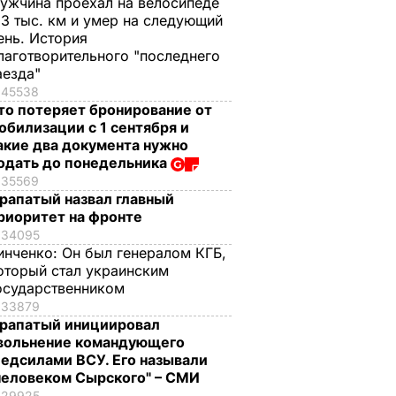
ужчина проехал на велосипеде
,3 тыс. км и умер на следующий
ень. История
лаготворительного "последнего
аезда"
45538
то потеряет бронирование от
обилизации с 1 сентября и
акие два документа нужно
одать до понедельника
35569
рапатый назвал главный
риоритет на фронте
34095
инченко:
Он был генералом КГБ,
оторый стал украинским
осударственником
33879
рапатый инициировал
вольнение командующего
едсилами ВСУ. Его называли
человеком Сырского" – СМИ
29925