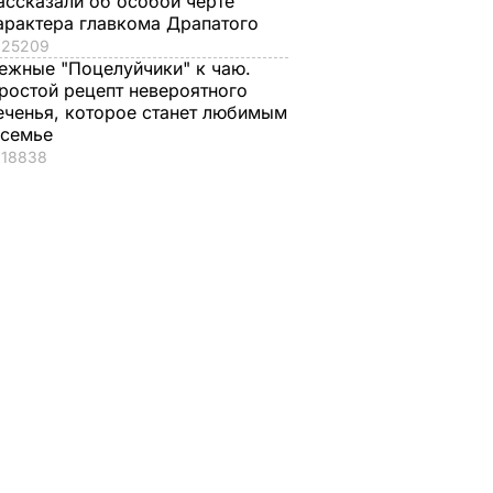
ассказали об особой черте
арактера главкома Драпатого
25209
ежные "Поцелуйчики" к чаю.
ростой рецепт невероятного
еченья, которое станет любимым
 семье
18838
, что
"Хрустящие
Жену Роналду
.
снаружи и нежные
назвали толстой. Ч
нейшей
внутри". Самые
сказал ее обидчик
вкусные жареные
футболист
кабачки
ВАР
6 августа, 17.50
БУЛЬВАР