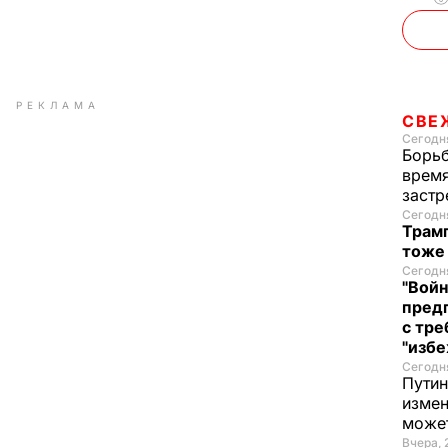
РЕКЛАМА
СВЕ
Сегодня
Борьб
время
застр
Сегодня
Трамп
тоже
Сегодня
"Войн
пред
с тре
"избе
Сегодня
Путин
измен
може
Вчера, 