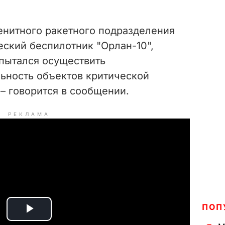
енитного ракетного подразделения
ский беспилотник "Орлан-10",
 пытался осуществить
ьность объектов критической
– говорится в сообщении.
РЕКЛАМА
ПОП
P