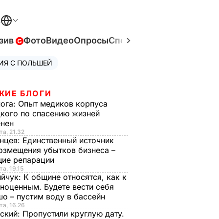
В
зив
Фото
Видео
Опросы
Спецпроекты
Война в Ук
ИЯ С ПОЛЬШЕЙ
ЖИЕ БЛОГИ
нога:
Опыт медиков корпуса
кого по спасению жизней
енен
та, 21.32
нцев:
Единственный источник
озмещения убытков бизнеса –
щие репарации
та, 19.15
ийчук:
К общине относятся, как к
ноценным. Будете вести себя
о – пустим воду в бассейн
та, 16.26
ский:
Пропустили круглую дату.