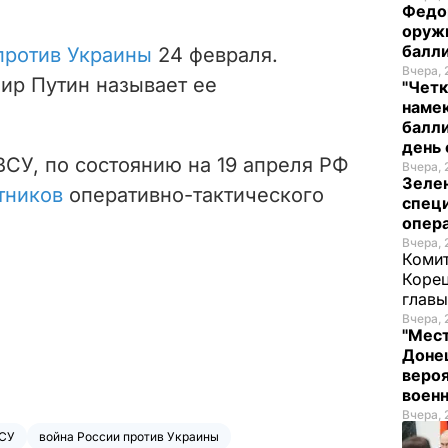
Федо
оруж
балл
против Украины
24 февраля.
Вчера, 
ир Путин называет ее
"Четк
намек
балли
день 
СУ, по состоянию на 19 апреля РФ
Вчера, 
Зеле
тников
оперативно-тактического
спец
опера
Вчера, 
Комит
Корец
глав
Вчера, 
"Мест
Донец
вероя
воен
Вчера, 
СУ
война России против Украины