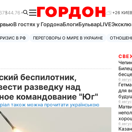
67
$44.76
+26 КИЕ
ервью
В гостях у Гордона
Блоги
Бульвар
LIVE
Эксклю
РИЗИС В РФ
ПЕРЕГОВОРЫ О МИРЕ В УКРАИНЕ
ОТНОШЕН
СВЕ
Чепи
Билец
бесц
ский беспилотник,
6 авгус
Гетма
вести разведку над
для в
ное командование "Юг"
буду
6 авгус
ріал також можна прочитати українською
Матв
непол
хорош
6 авгус
Казан