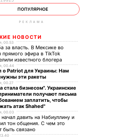
ПОПУЛЯРНОЕ
РЕКЛАМА
ЖИЕ НОВОСТИ
, 00.53
а за власть. В Мексике во
 прямого эфира в TikTok
елили известного блогера
, 00.44
 о Patriot для Украины: Нам
 нужны эти ракеты
, 00.27
а стала бизнесом". Украинские
приниматели получают письма
бованием заплатить, чтобы
жать атак Shahed"
, 00.03
 начал давить на Набиуллину и
ил тон общения. С чем это
т быть связано
23.40