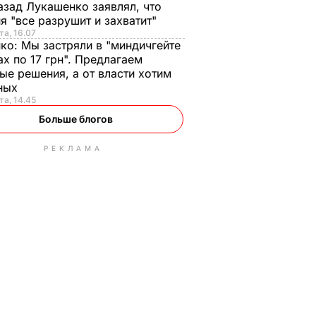
азад Лукашенко заявлял, что
я "все разрушит и захватит"
та, 16.07
нко:
Мы застряли в "миндичгейте
ах по 17 грн". Предлагаем
ые решения, а от власти хотим
ных
та, 14.45
Больше блогов
РЕКЛАМА