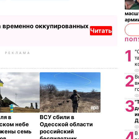
масш
арми
а временно оккупированных
Читать
ПОП
1
"
РЕКЛАМА
т
к
2
В
в
г
3
"
д
и
ля в
ВСУ сбили в
Д
ском небе
Одесской области
4
ожены семь
российский
В
ов
беспилотник,