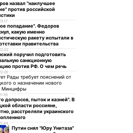
ров назвал "наилучшее
ие" против российской
истики
23.17
ое попадание". Федоров
нул, какую именно
стическую ракету испытали в
отставки правительства
22.32
нский поручил подготовить
иальную санкционную
цию против РФ. О чем речь
22.20
ет Рады требует пояснений от
кого о назначении нового
ы Минцифры
21.55
о допросов, пыток и казней". В
кой области россияне,
тно, расстреляли украинского
нопленного
21.44
Путин снял "Юру Унитаза"