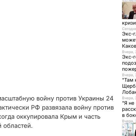
криз
Сегодня
Экс-г
может
Како
Вчера, 
Экс-г
подоз
поже
Вчера, 
"Там 
Щерба
Лоба
масштабную войну против Украины 24
Вчера, 
"Я не
актически РФ развязала войну против
расск
в бо
 когда оккупировала Крым и часть
Вчера, 
 областей.