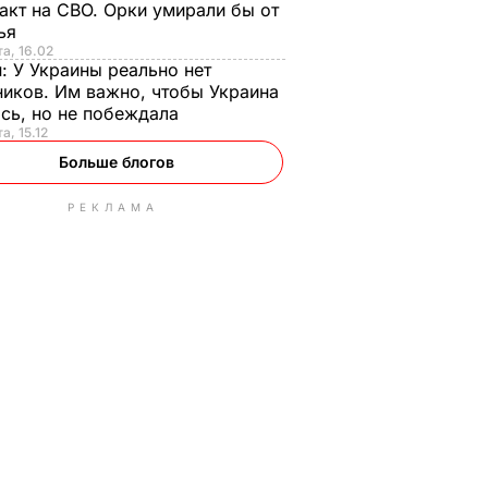
акт на СВО. Орки умирали бы от
тья
та, 16.02
н:
У Украины реально нет
иков. Им важно, чтобы Украина
сь, но не побеждала
а, 15.12
Больше блогов
РЕКЛАМА