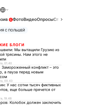
юзив
Фото
Видео
Опросы
Спецпроекты
Война в У
ИЯ С ПОЛЬШЕЙ
ЖИЕ БЛОГИ
ашвили:
Мы вытащили Грузию из
ой трясины. Нам этого не
тили
та, 01.40
:
Замороженный конфликт – это
р, а пауза перед новым
исом
та, 00.43
рин:
У нас сотни тысяч фиктивных
нтов, еще больше прячется от
та, 19.48
оров:
Колобок должен заключить