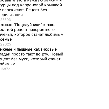
обавьте это в каждую банку – и
гурцы под капроновой крышкой
е перекиснут. Рецепт без
терилизации
25803
ежные "Поцелуйчики" к чаю.
ростой рецепт невероятного
еченья, которое станет любимым
 семье
22625
ежные и пышные кабачковые
ладьи просто тают во рту. Новый
ецепт без муки, который станет
юбимым
16872