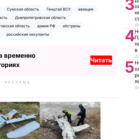
3
Д
о
Сумская область
Генштаб ВСУ
авиация
н
асть
Днепропетровская область
с
говская область
армия РФ
обстрелы
4
Н
российские оккупанты
П
п
в
а временно
Читать
5
Н
ториях
о
р
л
РЕКЛАМА