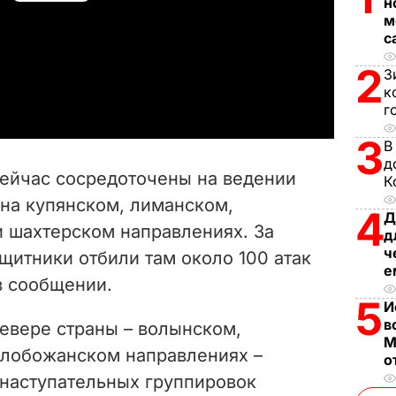
н
м
l
с
2
a
З
к
г
y
3
В
V
д
сейчас сосредоточены на ведении
К
i
 на купянском, лиманском,
4
Д
и шахтерском направлениях. За
d
д
ч
щитники отбили там около 100 атак
е
e
 в сообщении.
5
И
o
в
севере страны – волынском,
М
слобожанском направлениях –
о
наступательных группировок