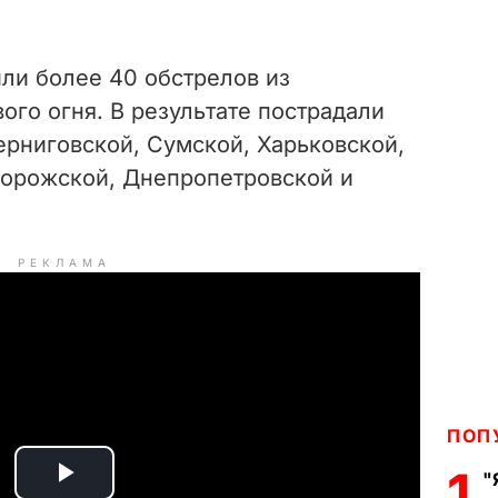
ли более 40 обстрелов из
ого огня. В результате пострадали
ерниговской, Сумской, Харьковской,
порожской, Днепропетровской и
РЕКЛАМА
ПОП
1
"
P