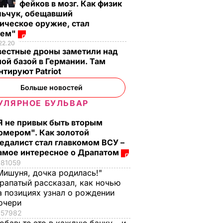
фейков в мозг. Как физик
льчук, обещавший
ическое оружие, стал
оем"
22.20
вестные дроны заметили над
ой базой в Германии. Там
тируют Patriot
Больше новостей
УЛЯРНОЕ БУЛЬВАР
Я не привык быть вторым
омером". Как золотой
едалист стал главкомом ВСУ –
амое интересное о Драпатом
81059
Мишуня, дочка родилась!"
рапатый рассказал, как ночью
а позициях узнал о рождении
очери
57982