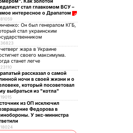
омером". Как золотой
едалист стал главкомом ВСУ –
амое интересное о Драпатом
81059
инченко:
Он был генералом КГБ,
оторый стал украинским
осударственником
36823
 четверг жара в Украине
остигнет своего максимума.
огда станет легче
23110
рапатый рассказал о самой
линной ночи в своей жизни и о
еловеке, который посоветовал
му выбраться из "котла"
19015
сточник из ОП исключил
озвращение Федорова в
инобороны. У экс-министра
тветили
18024