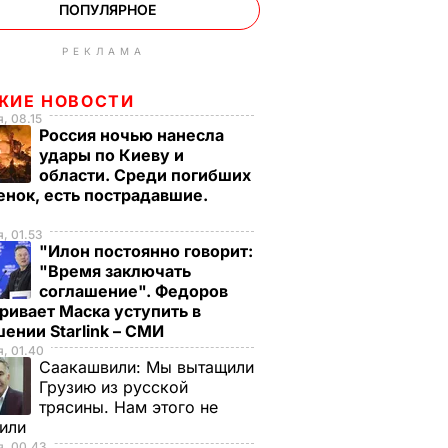
ПОПУЛЯРНОЕ
РЕКЛАМА
ЖИЕ НОВОСТИ
, 08.15
Россия ночью нанесла
удары по Киеву и
области. Среди погибших
енок, есть пострадавшие.
, 01.53
"Илон постоянно говорит:
"Время заключать
соглашение". Федоров
ривает Маска уступить в
ении Starlink – СМИ
, 01.40
Саакашвили:
Мы вытащили
Грузию из русской
трясины. Нам этого не
тили
я, 00.43