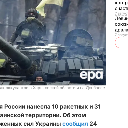
контр
счас
7 авгус
Леви
союзн
драла
7 август
так оккупантов в Харьковской области и на Донбассе
я России нанесла 10 ракетных и 31
аинской территории. Об этом
уженных сил Украины
сообщил
24