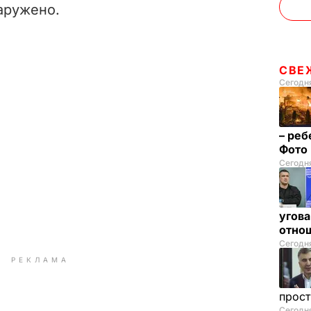
аружено.
СВЕ
Сегодня
– реб
Фото
Сегодня
угова
отнош
Сегодня
РЕКЛАМА
прос
Сегодн