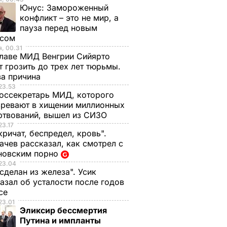
Юнус:
Замороженный
конфликт – это не мир, а
пауза перед новым
исом
, 00.31
лаве МИД Венгрии Сийярто
 грозить до трех лет тюрьмы.
ва причина
23.53
оссекретарь МИД, которого
ревают в хищении миллионных
ртвований, вышел из СИЗО
23.17
кричат, беспредел, кровь".
чев рассказал, как смотрел с
новским порно
23.04
 сделан из железа". Усик
азал об усталости после годов
ксе
23.01
Эликсир бессмертия
Путина и импланты