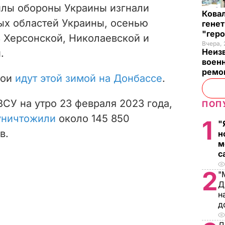
илы обороны Украины изгнали
Кова
ых областей Украины, осенью
генет
"гер
 Херсонской, Николаевской и
Вчера, 
Неиз
.
военн
ремон
бои
идут этой зимой на Донбассе
.
СУ на утро 23 февраля 2023 года,
ПОП
уничтожили
около 145 850
1
"
в.
н
м
с
2
"
Д
н
д