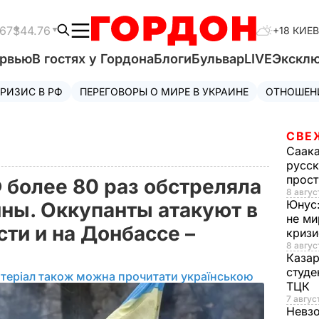
.67
$44.76
+18 КИЕВ
ервью
В гостях у Гордона
Блоги
Бульвар
LIVE
Экскл
РИЗИС В РФ
ПЕРЕГОВОРЫ О МИРЕ В УКРАИНЕ
ОТНОШЕН
СВЕ
Саак
русск
прос
 более 80 раз обстреляла
8 авгус
Юнус
ны. Оккупанты атакуют в
не ми
ти и на Донбассе –
криз
8 авгус
Каза
студе
теріал також можна прочитати українською
ТЦК
7 авгус
Невз