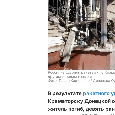
Россияне ударили ракетами по Крама
другим городам и селам
Фото: Павло Кириленко / Донецька О
В результате
ракетного 
Краматорску Донецкой о
житель погиб, девять ра