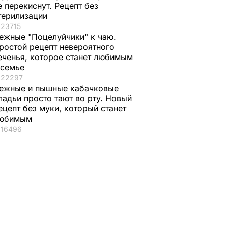
е перекиснут. Рецепт без
терилизации
23715
ежные "Поцелуйчики" к чаю.
ростой рецепт невероятного
еченья, которое станет любимым
 семье
22297
ежные и пышные кабачковые
ладьи просто тают во рту. Новый
ецепт без муки, который станет
юбимым
16496