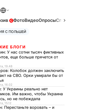
В
юзив
Фото
Видео
Опросы
Спецпроекты
Война в У
ИЯ С ПОЛЬШЕЙ
ЖИЕ БЛОГИ
рин:
У нас сотни тысяч фиктивных
нтов, еще больше прячется от
та, 19.48
оров:
Колобок должен заключить
акт на СВО. Орки умирали бы от
тья
та, 16.02
н:
У Украины реально нет
иков. Им важно, чтобы Украина
сь, но не побеждала
а, 15.12
н:
Перестаньте воровать – и