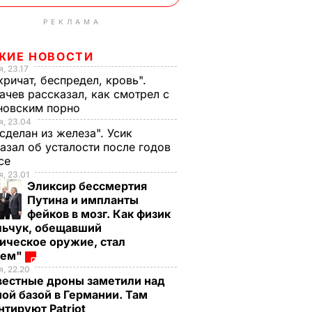
РЕКЛАМА
ЖИЕ НОВОСТИ
, 23.17
кричат, беспредел, кровь".
чев рассказал, как смотрел с
новским порно
, 23.04
 сделан из железа". Усик
азал об усталости после годов
ксе
, 23.01
Эликсир бессмертия
Путина и импланты
фейков в мозг. Как физик
льчук, обещавший
ическое оружие, стал
оем"
, 22.20
вестные дроны заметили над
ой базой в Германии. Там
тируют Patriot