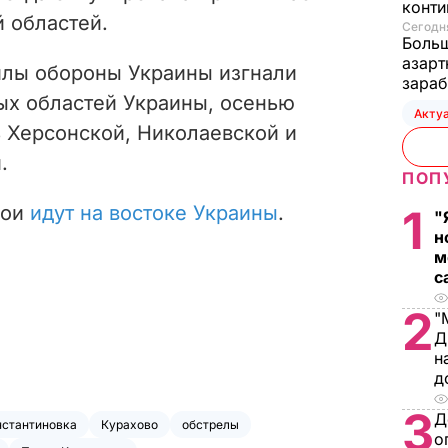
конти
 областей.
Сегодня
Больш
азарт
илы обороны Украины изгнали
зараб
ых областей Украины, осенью
Акту
 Херсонской, Николаевской и
.
ПОП
бои
идут на востоке Украины
.
1
"
н
м
с
2
"
Д
н
д
3
Д
нстантиновка
Курахово
обстрелы
о