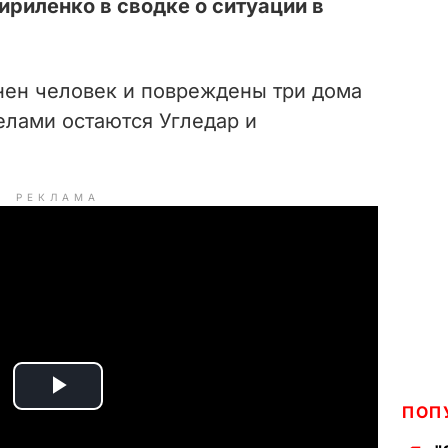
ириленко в сводке о ситуации в
анен человек и повреждены три дома
елами остаются Угледар и
РЕКЛАМА
P
ПОП