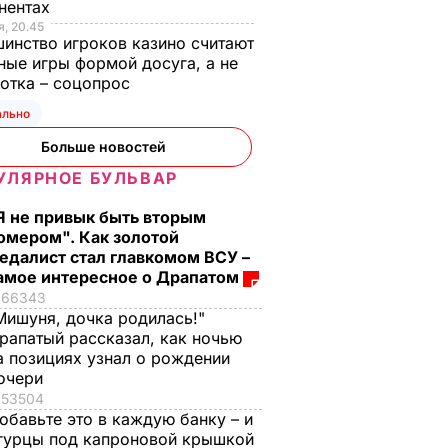
нентах
, 20.45
инство игроков казино считают
ные игры формой досуга, а не
отка – соцопрос
ально
Больше новостей
УЛЯРНОЕ БУЛЬВАР
Я не привык быть вторым
омером". Как золотой
едалист стал главкомом ВСУ –
амое интересное о Драпатом
66343
Мишуня, дочка родилась!"
рапатый рассказал, как ночью
а позициях узнал о рождении
очери
53504
обавьте это в каждую банку – и
гурцы под капроновой крышкой