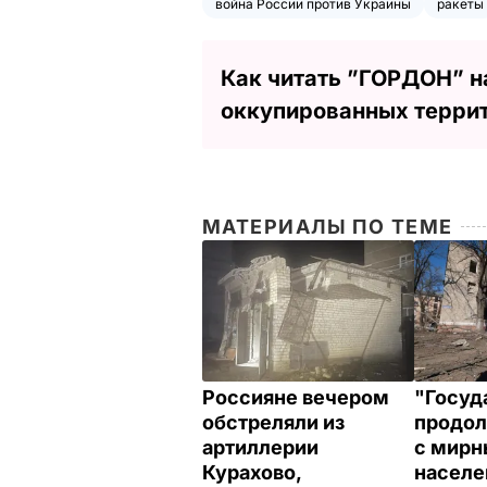
война России против Украины
ракеты
Как читать ”ГОРДОН” н
оккупированных терри
МАТЕРИАЛЫ ПО ТЕМЕ
Россияне вечером
"Госуд
обстреляли из
продол
артиллерии
с мир
Курахово,
населе