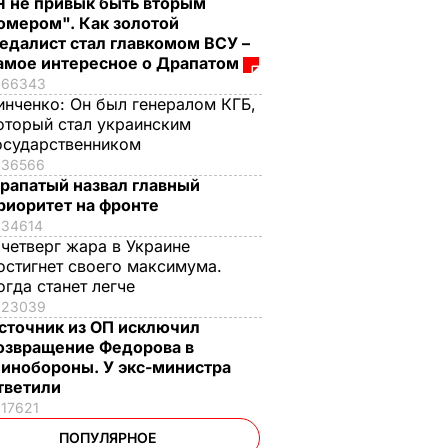
Я не привык быть вторым
омером". Как золотой
едалист стал главкомом ВСУ –
амое интересное о Драпатом
66343
инченко:
Он был генералом КГБ,
оторый стал украинским
осударственником
36566
рапатый назвал главный
риоритет на фронте
34614
 четверг жара в Украине
остигнет своего максимума.
огда станет легче
23039
сточник из ОП исключил
озвращение Федорова в
инобороны. У экс-министра
тветили
17621
ПОПУЛЯРНОЕ