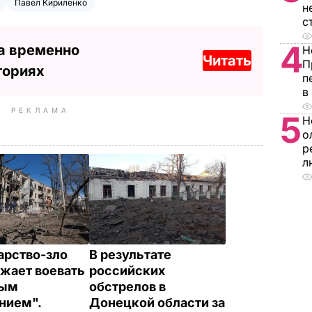
Павел Кириленко
н
с
4
а временно
Н
Читать
П
ториях
п
в
РЕКЛАМА
5
Н
о
р
л
арство-зло
В результате
жает воевать
российских
ным
обстрелов в
нием".
Донецкой области за