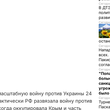
Сегодня
В ДТЭ
полит
разви
Сегодня
остан
Сегодня
Напад
всех.
Пакис
согл
Сегодня
"Попа
больн
санкц
угрож
масштабную войну против Украины 24
был
Сегодня
актически РФ развязала войну против
Турне
Паска
 когда оккупировала Крым и часть