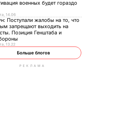
ивация военных будет гораздо
та, 14.06
ун:
Поступали жалобы на то, что
ым запрещают выходить на
сты. Позиция Генштаба и
бороны
та, 13.22
Больше блогов
РЕКЛАМА