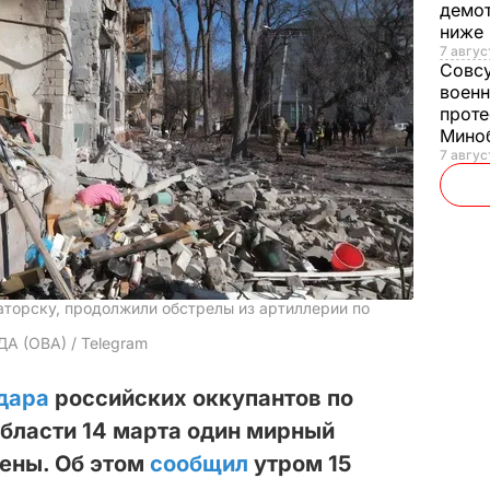
демот
ниже
7 авгус
Совс
военн
проте
Мино
7 авгус
торску, продолжили обстрелы из артиллерии по
ДА (ОВА) / Telegram
удара
российских оккупантов по
бласти 14 марта один мирный
нены. Об этом
сообщил
утром 15