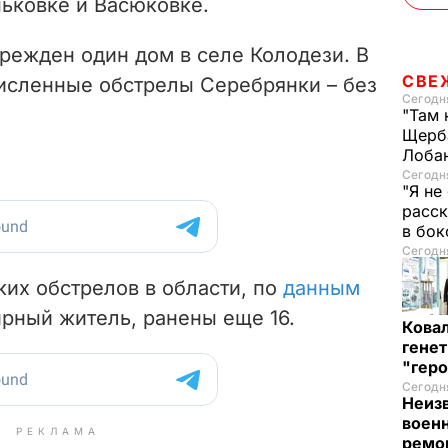
ьковке и Васюковке.
режден один дом в селе Колодези. В
СВЕ
исленные обстрелы Серебрянки – без
Сегодня
"Там 
Щерба
Лоба
Сегодня
"Я не
расск
в бо
Сегодня
ских обстрелов в области, по
данным
ирный житель, ранены еще 16.
Кова
генет
"гер
Сегодня
Неиз
военн
РЕКЛАМА
ремон