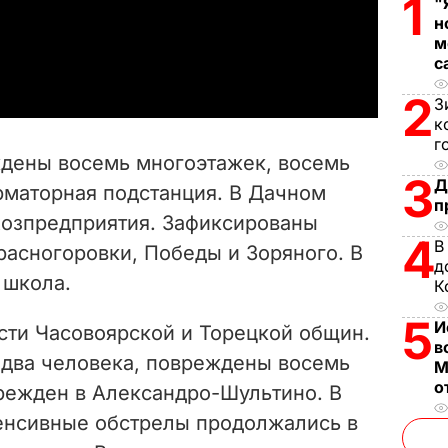
1
l
"
н
м
a
с
y
2
З
к
V
г
дены восемь многоэтажек, восемь
i
3
Д
рматорная подстанция. В Дачном
п
озпредприятия. Зафиксированы
d
4
В
расногоровки, Победы и Зоряного. В
д
e
 школа.
К
o
5
И
сти Часовоярской и Торецкой общин.
в
 два человека, повреждены восемь
М
о
режден в Александро-Шультино. В
енсивные обстрелы продолжались в