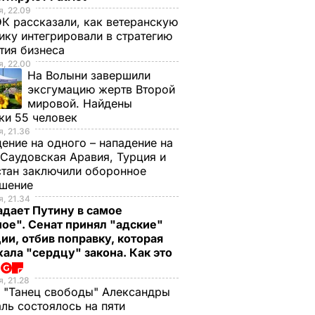
, 22.09
К рассказали, как ветеранскую
ику интегрировали в стратегию
тия бизнеса
, 22.00
На Волыни завершили
эксгумацию жертв Второй
мировой. Найдены
ки 55 человек
, 21.36
ение на одного – нападение на
 Саудовская Аравия, Турция и
тан заключили оборонное
ашение
, 21.34
дает Путину в самое
ое". Сенат принял "адские"
ии, отбив поправку, которая
ала "сердцу" закона. Как это
о
, 21.28
 "Танец свободы" Александры
ль состоялось на пяти