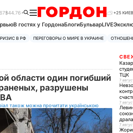
67
$44.76
+25 КИЕ
ервью
В гостях у Гордона
Блоги
Бульвар
LIVE
Экскл
РИЗИС В РФ
ПЕРЕГОВОРЫ О МИРЕ В УКРАИНЕ
ОТНОШЕН
СВЕ
Каза
студе
ТЦК
кой области один погибший
7 авгус
Невз
 раненых, разрушены
контр
ОВА
счас
7 авгус
ріал також можна прочитати українською
Леви
союзн
драла
7 август
Жори