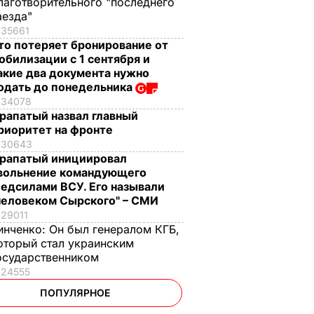
лаготворительного "последнего
аезда"
35661
то потеряет бронирование от
обилизации с 1 сентября и
акие два документа нужно
одать до понедельника
34078
рапатый назвал главный
риоритет на фронте
30643
рапатый инициировал
вольнение командующего
едсилами ВСУ. Его называли
человеком Сырского" – СМИ
29011
инченко:
Он был генералом КГБ,
оторый стал украинским
осударственником
24555
ПОПУЛЯРНОЕ