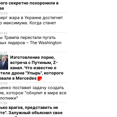
ого секретно похоронили в
ве
23.02
верг жара в Украине достигнет
о максимума. Когда станет
е
22.42
ы Трампа перестали пугать
ых лидеров – The Washington
22.37
Изготовление порно,
встреча с Путиным, Z-
канал. Что известно о
теле дрона "Упырь", которого
рвали в Mercedes
22.03
енко поставил задачу создать
е, которое "обнулит в мире все
илотники"
21.39
ько врагов, представить не
те". Залужный объяснил свое