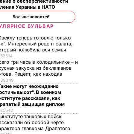
ение о бесперспективности
пления Украины в НАТО
Больше новостей
УЛЯРНОЕ БУЛЬВАР
Свеклу теперь готовлю только
ак". Интересный рецепт салата,
оторый полюбила вся семья
52614
сего три часа в холодильнике – и
кусная закуска из баклажанов
отова. Рецепт, как находка
39349
Такие могут неожиданно
остичь высот". В военном
нституте рассказали, как
рапатый защищал диплом
25542
 институте танковых войск
ассказали об особой черте
арактера главкома Драпатого