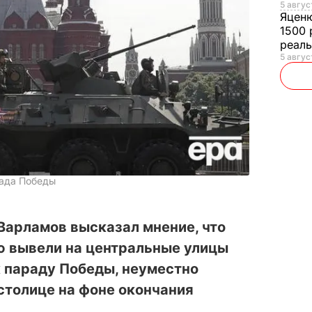
5 авгус
Яцен
1500 
реал
5 авгус
рада Победы
Варламов высказал мнение, что
ю вывели на центральные улицы
к параду Победы, неуместно
столице на фоне окончания