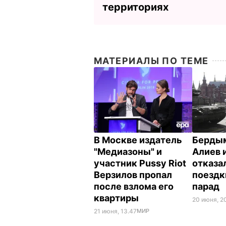
территориях
МАТЕРИАЛЫ ПО ТЕМЕ
В Москве издатель
Берды
"Медиазоны" и
Алиев 
участник Pussy Riot
отказа
Верзилов пропал
поездк
после взлома его
парад
квартиры
20 июня, 2
21 июня, 13.47
МИР