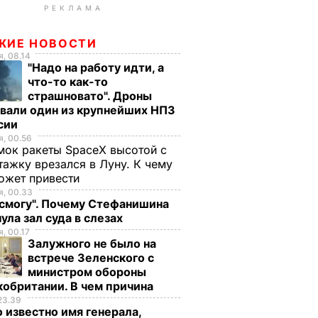
РЕКЛАМА
ЖИЕ НОВОСТИ
, 08.14
"Надо на работу идти, а
что-то как-то
страшновато". Дроны
вали один из крупнейших НПЗ
ссии
, 00.56
ок ракеты SpaceX высотой с
тажку врезался в Луну. К чему
ожет привести
, 00.33
 смогу". Почему Стефанишина
ула зал суда в слезах
, 00.17
Залужного не было на
встрече Зеленского с
министром обороны
обритании. В чем причина
23.39
 известно имя генерала,