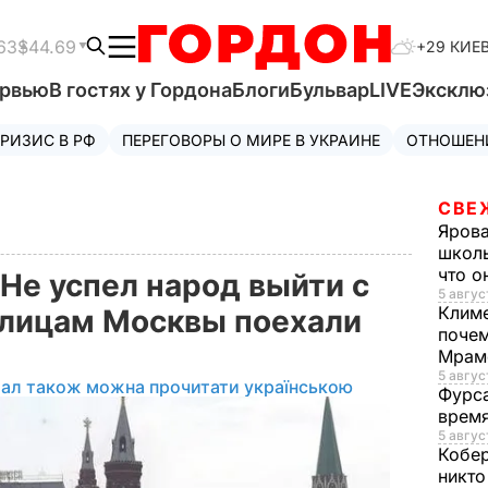
63
$44.69
+29 КИЕ
ервью
В гостях у Гордона
Блоги
Бульвар
LIVE
Эксклю
РИЗИС В РФ
ПЕРЕГОВОРЫ О МИРЕ В УКРАИНЕ
ОТНОШЕН
СВЕ
Яров
школь
что о
Не успел народ выйти с
5 авгус
Клим
 улицам Москвы поехали
почем
Мрам
5 август
іал також можна прочитати українською
Фурс
время
5 авгус
Кобе
никто