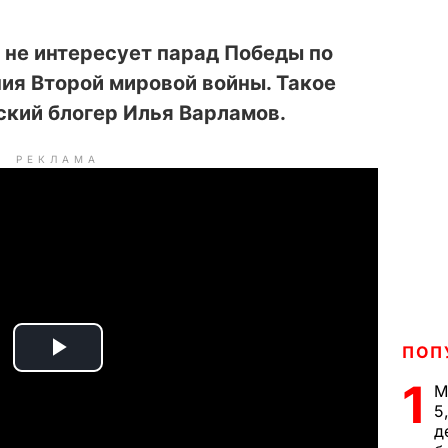
 не интересует парад Победы по
ия Второй мировой войны. Такое
ский блогер Илья Варламов.
РЕКЛАМА
ПОП
P
1
М
l
5
д