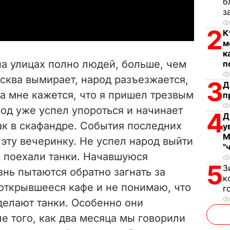
б
a
з
y
2
К
м
V
к
на улицах полно людей, больше, чем
п
i
сква вымирает, народ разъезжается,
3
Д
да мне кажется, что я пришел трезвым
п
d
од уже успел упороться и начинает
4
Д
e
как в скафандре. События последних
у
М
эту вечеринку. Не успел народ выйти
o
"
м поехали танки. Начавшуюся
5
З
нь пытаются обратно загнать за
к
о открывшееся кафе и не понимаю, что
г
делают танки. Особенно они
е того, как два месяца мы говорили