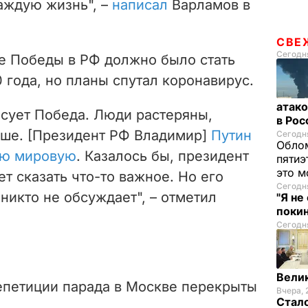
каждую жизнь", –
написал
Варламов в
СВЕ
Сегодня
ие Победы в РФ должно было стать
года, но планы спутал коронавирус.
атако
есует Победа. Люди растеряны,
в Ро
льше. [Президент РФ Владимир]
Путин
Сегодня
Облом
ую мировую
. Казалось бы, президент
пятиэ
это м
ет сказать что-то важное. Но его
Сегодня
 никто не обсуждает", – отметил
"Я не
покин
Сегодня
Велик
репетиции парада в Москве перекрыты
Вчера, 
Стало