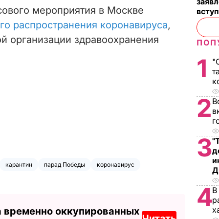
заявл
сового мероприятия в Москве
всту
ого распространения коронавируса
,
ой организации здравоохранения
ПОП
1
"
т
к
2
В
в
г
3
"
д
и
карантин
парад Победы
коронавирус
Д
4
В
р
х
а временно оккупированных
Читать