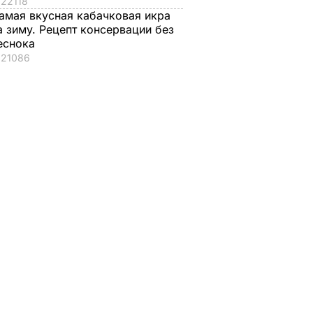
22118
амая вкусная кабачковая икра
а зиму. Рецепт консервации без
еснока
21086
нистр
ался
ад
скву