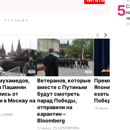
5
С
н
ч
РЕКЛАМА
мухамедов,
Ветеранов, которые
Премьер-ми
и Пашинян
вместе с Путиным
Японии отказ
лись от
будут смотреть
ехать на пар
и в Москву на
парад Победы,
Победы в Мо
отправили на
19 июня, 12.35
МИР
карантин –
0.21
МИР
Bloomberg
17 июня, 23.13
ПОЛИТИКА