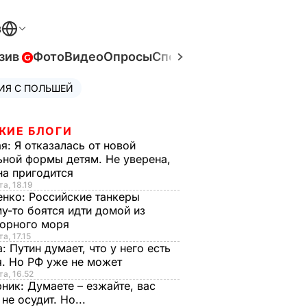
В
зив
Фото
Видео
Опросы
Спецпроекты
Война в Ук
ИЯ С ПОЛЬШЕЙ
ЖИЕ БЛОГИ
ая:
Я отказалась от новой
ной формы детям. Не уверена,
на пригодится
та, 18.19
енко:
Российские танкеры
у-то боятся идти домой из
орного моря
а, 17.15
а:
Путин думает, что у него есть
. Но РФ уже не может
та, 16.52
рник:
Думаете – езжайте, вас
 не осудит. Но...