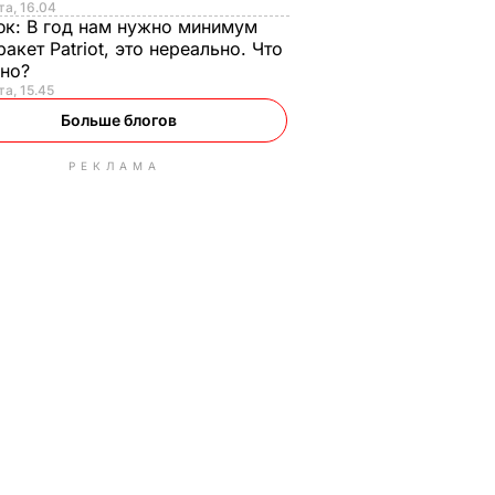
та, 16.04
юк:
В год нам нужно минимум
ракет Patriot, это нереально. Что
ьно?
та, 15.45
Больше блогов
РЕКЛАМА