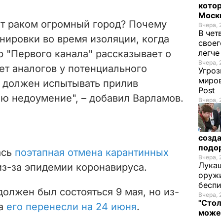
котор
Моск
ят раком огромный город? Почему
Вчера, 
В чет
нировки во время изоляции, когда
своег
 "Первого канала" рассказывает о
легч
Вчера, 
ет аналогов у потенциального
Угроз
миров
я должен испытывать прилив
Post
аю недоумение", – добавил Варламов.
Вчера, 
созда
подо
ась
поэтапная отмена карантинных
Вчера, 
Лукаш
из-за эпидемии коронавируса.
оружи
бесп
олжен был состояться 9 мая, но из-
Вчера, 
"Стол
са
его перенесли на 24 июня
.
може