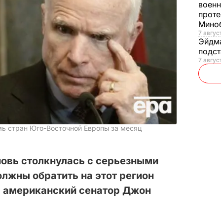
военн
проте
Мино
7 авгус
Эйдм
подст
7 авгус
мь стран Юго-Восточной Европы за месяц
новь столкнулась с серьезными
лжны обратить на этот регион
л американский сенатор Джон