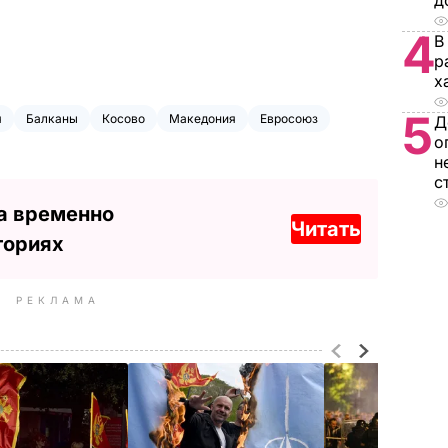
д
4
В
р
х
5
я
Балканы
Косово
Македония
Евросоюз
Д
о
н
с
а временно
Читать
ториях
РЕКЛАМА