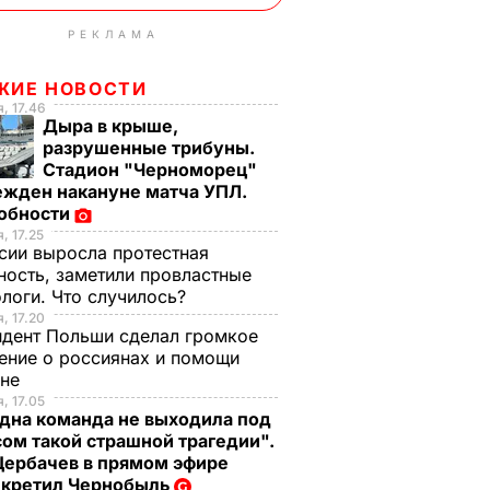
РЕКЛАМА
ЖИЕ НОВОСТИ
, 17.46
Дыра в крыше,
разрушенные трибуны.
Стадион "Черноморец"
ежден накануне матча УПЛ.
обности
, 17.25
сии выросла протестная
ность, заметили провластные
логи. Что случилось?
, 17.20
дент Польши сделал громкое
ение о россиянах и помощи
ине
, 17.05
дна команда не выходила под
ом такой страшной трагедии".
Щербачев в прямом эфире
екретил Чернобыль