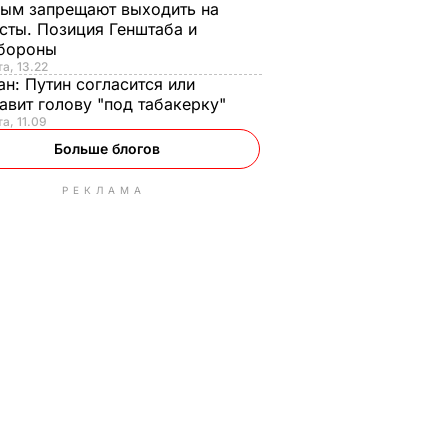
ым запрещают выходить на
сты. Позиция Генштаба и
бороны
та, 13.22
ан:
Путин согласится или
авит голову "под табакерку"
та, 11.09
Больше блогов
РЕКЛАМА