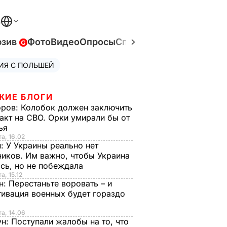
В
юзив
Фото
Видео
Опросы
Спецпроекты
Война в У
ИЯ С ПОЛЬШЕЙ
ЖИЕ БЛОГИ
оров:
Колобок должен заключить
акт на СВО. Орки умирали бы от
тья
та, 16.02
н:
У Украины реально нет
иков. Им важно, чтобы Украина
сь, но не побеждала
а, 15.12
н:
Перестаньте воровать – и
ивация военных будет гораздо
та, 14.06
ун:
Поступали жалобы на то, что