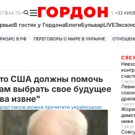
67
$44.76
+32 КИЕ
ервью
В гостях у Гордона
Блоги
Бульвар
LIVE
Экскл
РИЗИС В РФ
ПЕРЕГОВОРЫ О МИРЕ В УКРАИНЕ
ОТНОШЕН
СВЕ
Невз
контр
счас
что США должны помочь
7 авгус
Леви
ам выбрать свое будущее
союзн
ва извне"
драла
7 август
ріал також можна прочитати українською
Жори
демот
ниже
7 авгус
Совс