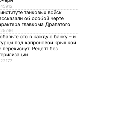
очери
45912
 институте танковых войск
ассказали об особой черте
арактера главкома Драпатого
25746
обавьте это в каждую банку – и
гурцы под капроновой крышкой
е перекиснут. Рецепт без
терилизации
22177