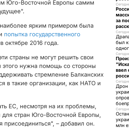
ам Юго-Восточной Европы самим
Сегодня
Росс
удущее".
масси
за по
 наиболее ярким примером была
расск
Сегодня
ми
попытка государственного
Драпа
в октябре 2016 года.
был к
одно
Сегодня
эти страны не могут решить свои
Прои
"Иска
я этого нужна помощь со стороны
ввел 
ддерживать стремление Балканских
росс
Сегодня
ся в такие организации, как НАТО и
Дрон 
украи
опров
боеп
ть ЕС, несмотря на их проблемы,
Сегодня
Остан
 для стран Юго-Восточной Европы,
украи
 присоединиться", – добавил он.
млн 