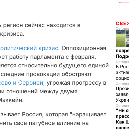
СВЕ
 регион сейчас находится в
Сегодня
кризиса.
олитический кризис
. Оппозиционная
повр
ет работу парламента с февраля.
Подр
Сегодня
яется относительно будущего единой
В Рос
актив
оследние провокации обостряют
социо
сово и Сербией
, угрожая прогрессу в
Сегодня
Прези
ии отношений между двумя
заявл
Маккейн.
Укра
Сегодня
"Ни о
ызывает Россия, которая "наращивает
пресс
Как 
нить свое пагубное влияние на
расс