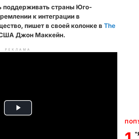
 поддерживать страны Юго-
тремлении к интеграции в
ество, пишет в своей колонке в
The
 США Джон Маккейн.
РЕКЛАМА
P
ПОП
l
1
"