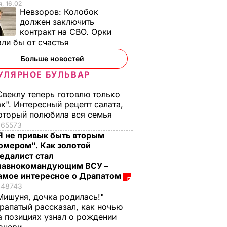
, 16.02
Невзоров:
Колобок
должен заключить
контракт на СВО. Орки
ли бы от счастья
Больше новостей
УЛЯРНОЕ БУЛЬВАР
Свеклу теперь готовлю только
ак". Интересный рецепт салата,
оторый полюбила вся семья
65573
Я не привык быть вторым
омером". Как золотой
едалист стал
лавнокомандующим ВСУ –
амое интересное о Драпатом
48743
Мишуня, дочка родилась!"
рапатый рассказал, как ночью
а позициях узнал о рождении