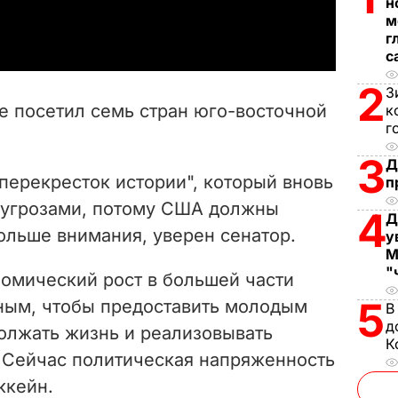
н
a
м
г
y
с
V
2
З
ле посетил семь стран юго-восточной
к
i
г
3
Д
d
перекресток истории", который вновь
п
e
 угрозами, потому США должны
4
Д
больше внимания, уверен сенатор.
у
o
М
"
номический рост в большей части
5
ным, чтобы предоставить молодым
В
д
лжать жизнь и реализовывать
К
. Сейчас политическая напряженность
ккейн.