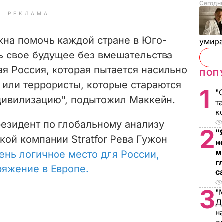
Сегодня
РЕКЛАМА
жна помочь каждой стране в Юго-
умира
ь свое будущее без вмешательства
ная Россия, которая пытается насильно
ПОП
 или террористы, которые стараются
1
"
цивилизацию", подытожил Маккейн.
т
к
резидент по глобальному анализу
2
"
ой компании Stratfor Рева Гужон
н
м
ень логичное место для России,
г
ряжение в Европе.
с
3
"
Д
н