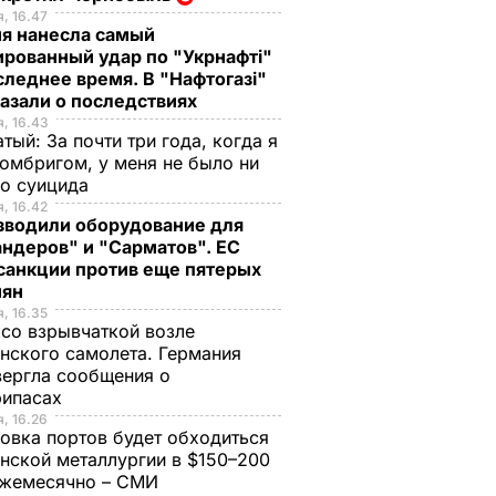
, 16.47
ия нанесла самый
рованный удар по "Укрнафті"
следнее время. В "Нафтогазі"
азали о последствиях
, 16.43
тый: За почти три года, когда я
омбригом, у меня не было ни
го суицида
, 16.42
зводили оборудование для
ндеров" и "Сарматов". ЕС
санкции против еще пятерых
иян
, 16.35
со взрывчаткой возле
нского самолета. Германия
ергла сообщения о
рипасах
, 16.26
овка портов будет обходиться
нской металлургии в $150–200
ежемесячно – СМИ