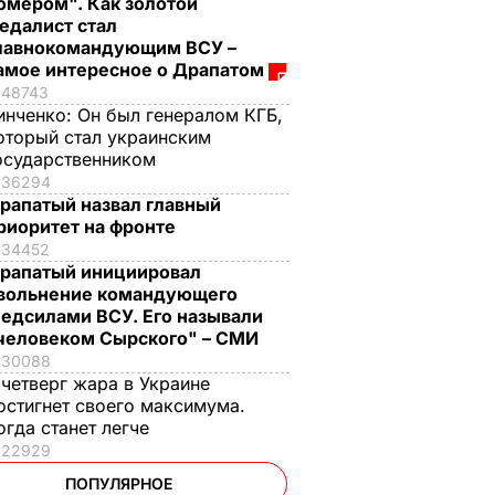
омером". Как золотой
едалист стал
лавнокомандующим ВСУ –
амое интересное о Драпатом
48743
инченко:
Он был генералом КГБ,
оторый стал украинским
осударственником
36294
рапатый назвал главный
риоритет на фронте
34452
рапатый инициировал
вольнение командующего
едсилами ВСУ. Его называли
человеком Сырского" – СМИ
30088
 четверг жара в Украине
остигнет своего максимума.
огда станет легче
22929
ПОПУЛЯРНОЕ