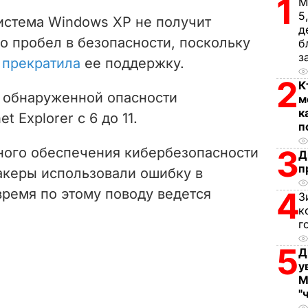
1
V
М
5
истема Windows XP не получит
д
i
о пробел в безопасности, поскольку
б
з
я
прекратила
ее поддержку.
d
2
К
e
о обнаруженной опасности
м
к
 Explorer с 6 до 11.
o
п
3
ного обеспечения кибербезопасности
Д
п
 хакеры использовали ошибку в
время по этому поводу ведется
4
З
к
г
5
Д
у
М
"