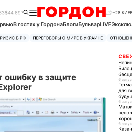
63
$44.69
+28 КИЕ
ервью
В гостях у Гордона
Блоги
Бульвар
LIVE
Эксклю
РИЗИС В РФ
ПЕРЕГОВОРЫ О МИРЕ В УКРАИНЕ
ОТНОШЕН
СВЕ
Чепи
Билец
бесц
т ошибку в защите
6 авгус
Гетма
Explorer
для в
буду
6 авгус
Матв
непол
хорош
6 авгус
Казан