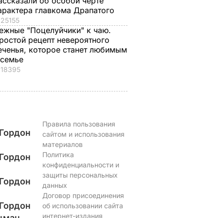
ассказали об особой черте
арактера главкома Драпатого
25155
ежные "Поцелуйчики" к чаю.
ростой рецепт невероятного
еченья, которое станет любимым
 семье
18395
Правила пользования
Гордон
сайтом и использования
материалов
Политика
Гордон
конфиденциальности и
защиты персональных
Гордон
данных
Договор присоединения
Гордон
об использовании сайта
интернет-издания
цман