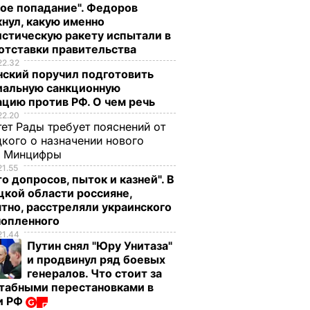
ое попадание". Федоров
нул, какую именно
стическую ракету испытали в
отставки правительства
, что
"Хрустящие
Жену Роналду
22.32
нский поручил подготовить
.
снаружи и нежные
назвали толстой. Ч
иальную санкционную
нейшей
внутри". Самые
сказал ее обидчик
цию против РФ. О чем речь
вкусные жареные
футболист
22.20
кабачки
ет Рады требует пояснений от
ВАР
6 августа, 17.50
БУЛЬВАР
кого о назначении нового
6 августа, 18.09
БУЛЬВАР
ы Минцифры
21.55
о допросов, пыток и казней". В
кой области россияне,
тно, расстреляли украинского
нопленного
21.44
Путин снял "Юру Унитаза"
и продвинул ряд боевых
генералов. Что стоит за
табными перестановками в
и РФ