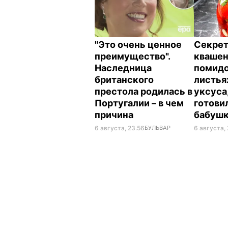
"Это очень ценное
Секрет
преимущество".
кваше
Наследница
помидо
британского
листья
престола родилась в
уксуса
Португалии – в чем
готови
причина
бабуш
6 августа, 23.56
БУЛЬВАР
6 августа, 