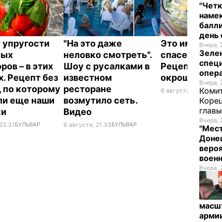
"Четк
намек
балли
день 
 упругости
"На это даже
Это именно то
Вчера, 
Зеле
ных
неловко смотреть".
спасет в жару
спец
ров – в этих
Шоу с русалками в
Рецепт вкус
опера
х. Рецепт без
известном
окрошки
Вчера, 
, по которому
ресторане
Комит
6 августа, 18.21
БУЛЬ
ли еще наши
возмутило сеть.
Корец
глав
ки
Видео
Вчера, 
23.31
БУЛЬВАР
6 августа, 21.33
БУЛЬВАР
"Мест
Донец
вероя
воен
Вчера, 
масш
арми