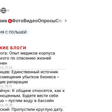
В
зив
Фото
Видео
Опросы
Спецпроекты
Война в Ук
ИЯ С ПОЛЬШЕЙ
ЖИЕ БЛОГИ
нога:
Опыт медиков корпуса
кого по спасению жизней
енен
та, 21.32
нцев:
Единственный источник
озмещения убытков бизнеса –
щие репарации
та, 19.15
ийчук:
К общине относятся, как к
ноценным. Будете вести себя
о – пустим воду в бассейн
та, 16.26
ский:
Пропустили круглую дату.