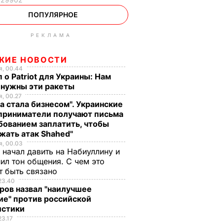
ПОПУЛЯРНОЕ
РЕКЛАМА
ЖИЕ НОВОСТИ
, 00.44
 о Patriot для Украины: Нам
 нужны эти ракеты
, 00.27
а стала бизнесом". Украинские
приниматели получают письма
бованием заплатить, чтобы
жать атак Shahed"
, 00.03
 начал давить на Набиуллину и
ил тон общения. С чем это
т быть связано
23.40
ров назвал "наилучшее
ие" против российской
истики
23.17