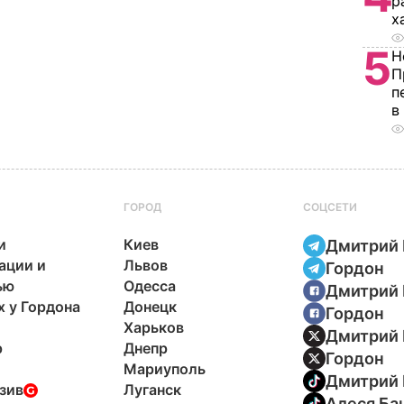
р
х
5
Н
П
п
в
ГОРОД
СОЦСЕТИ
и
Киев
Дмитрий 
ации и
Львов
Гордон
ью
Одесса
Дмитрий 
х у Гордона
Донецк
Гордон
Харьков
Дмитрий 
р
Днепр
Гордон
Мариуполь
Дмитрий 
зив
Луганск
Алеся Ба