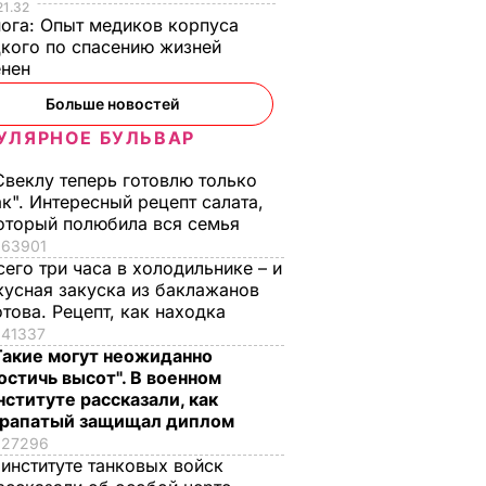
21.32
нога:
Опыт медиков корпуса
кого по спасению жизней
енен
Больше новостей
УЛЯРНОЕ БУЛЬВАР
Свеклу теперь готовлю только
ак". Интересный рецепт салата,
оторый полюбила вся семья
63901
сего три часа в холодильнике – и
кусная закуска из баклажанов
отова. Рецепт, как находка
41337
Такие могут неожиданно
остичь высот". В военном
нституте рассказали, как
рапатый защищал диплом
27296
 институте танковых войск