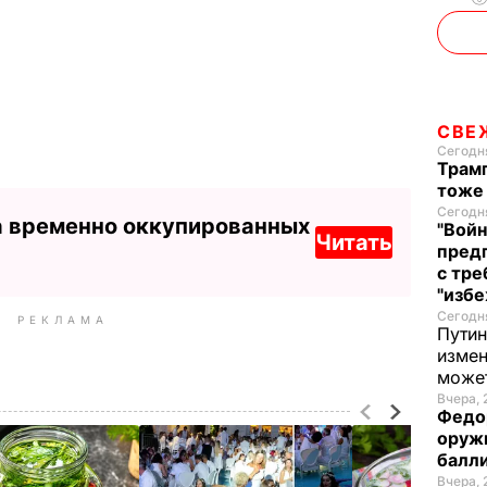
СВЕ
Сегодня
Трамп
тоже
Сегодня
а временно оккупированных
"Войн
Читать
пред
с тре
"избе
Сегодня
РЕКЛАМА
Путин
измен
може
Вчера, 
Федо
оруж
балл
Вчера, 