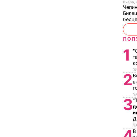
Вчера, 
Чепи
Билец
бесц
ПОП
1
"
т
к
2
В
в
г
3
"
д
и
Д
4
В