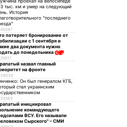
ужчина проехал на велосипеде
,3 тыс. км и умер на следующий
ень. История
лаготворительного "последнего
аезда"
45387
то потеряет бронирование от
обилизации с 1 сентября и
акие два документа нужно
одать до понедельника
35517
рапатый назвал главный
риоритет на фронте
34034
инченко:
Он был генералом КГБ,
оторый стал украинским
осударственником
33563
рапатый инициировал
вольнение командующего
едсилами ВСУ. Его называли
человеком Сырского" – СМИ
29902