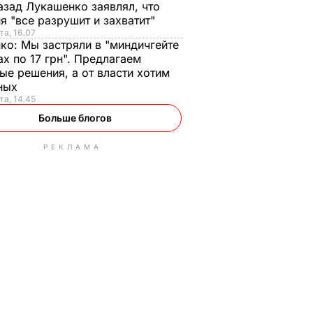
азад Лукашенко заявлял, что
я "все разрушит и захватит"
та, 16.07
нко:
Мы застряли в "миндичгейте
ах по 17 грн". Предлагаем
ые решения, а от власти хотим
ных
та, 14.45
Больше блогов
РЕКЛАМА