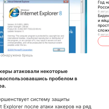
Год н
Росси
6 авгус
Биде
и яйц
прост
слож
6 авгус
er обнаружена брешь
керы атаковали некоторые
 воспользовавшись пробелом в
ра.
вершенствует систему защиты
t Explorer после атаки хакеров на ряд