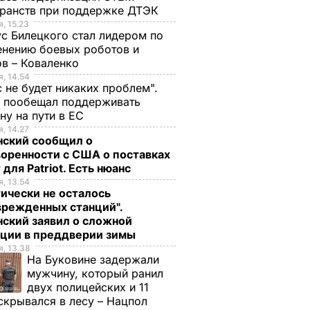
ранств при поддержке ДТЭК​
, 15.23
с Билецкого стал лидером по
нению боевых роботов и
в – Коваленко
, 14.54
с не будет никаких проблем".
ч пообещал поддерживать
ну на пути в ЕС
, 14.27
нский сообщил о
оренности с США о поставках
 для Patriot. Есть нюанс
, 13.54
ически не осталось
врежденных станций".
ский заявил о сложной
ации в преддверии зимы
, 13.38
На Буковине задержали
мужчину, который ранил
двух полицейских и 11
скрывался в лесу – Нацпол