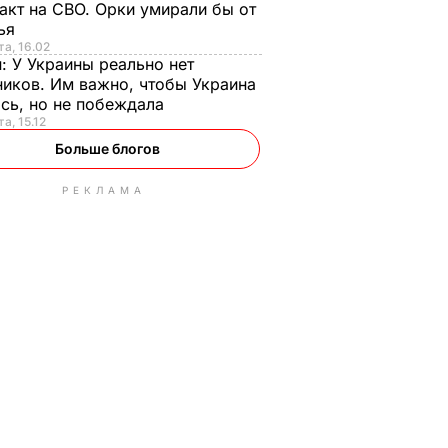
акт на СВО. Орки умирали бы от
тья
та, 16.02
н:
У Украины реально нет
иков. Им важно, чтобы Украина
сь, но не побеждала
а, 15.12
Больше блогов
РЕКЛАМА