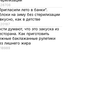
терилизации
28708
Пригласили лето в банки".
блоки на зиму без стерилизации
 вкусно, как в детстве
20187
ости думают, что это закуска из
есторана. Как приготовить
ежные баклажанные рулетики
ез лишнего жира
18989