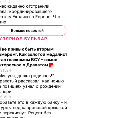
, 13.17
неожиданно отстранили
ала, координировавшего
ржку Украины в Европе. Что
стно
Больше новостей
УЛЯРНОЕ БУЛЬВАР
Я не привык быть вторым
омером". Как золотой медалист
тал главкомом ВСУ – самое
нтересное о Драпатом
91524
Мишуня, дочка родилась!"
рапатый рассказал, как ночью
а позициях узнал о рождении
очери
63518
обавьте это в каждую банку – и
гурцы под капроновой крышкой
е перекиснут. Рецепт без