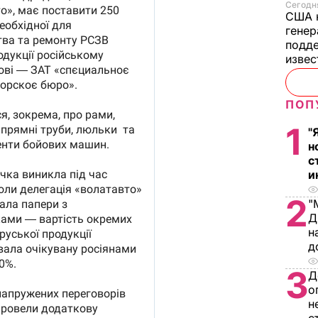
Сегодня
США 
генер
подде
изве
ПОП
1
"
н
с
и
2
"
Д
н
д
3
Д
о
н