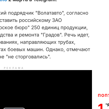
ий подрядчик "Волатавто", согласно
оставить российскому ЗАО
рское бюро" 250 единиц продукции,
ства и ремонта "Градов". Речь идет,
нованиях, направляющих трубах,
тах боевых машин. Однако, отмечают
е "не сторговались".
РЕКЛАМА
ПОП
1
"