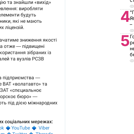
с
4
"
Я
–
5
Г
р
н
б