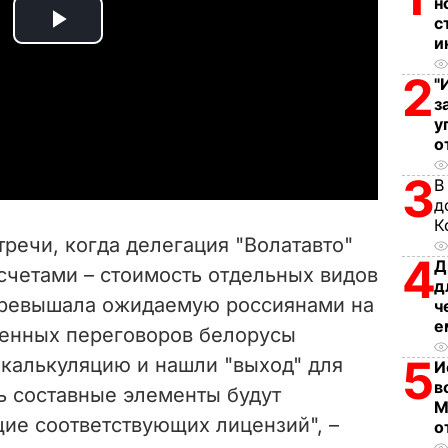
н
с
P
и
2
l
"
з
у
a
о
y
3
В
д
V
К
тречи, когда делегация "Волатавто"
4
i
Д
счетами – стоимость отдельных видов
д
превышала ожидаемую россиянами на
d
ч
е
енных переговоров белорусы
e
5
калькуляцию и нашли "выход" для
И
в
ь составные элементы будут
o
М
ие соответствующих лицензий", –
о