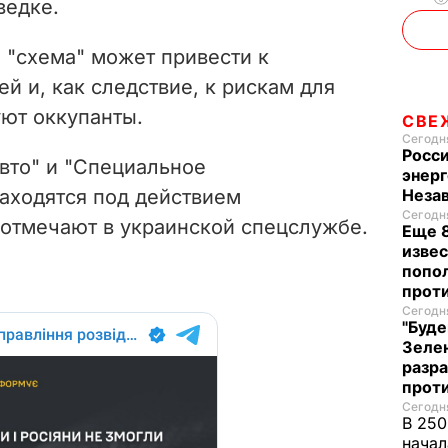
ведке.
я "схема" может привести к
й и, как следствие, к рискам для
уют оккупанты.
СВЕ
Сегодня
Росси
вто" и "Специальное
энерг
находятся под действием
Неза
Сегодня
отмечают в украинской спецслужбе.
Еще 8
извес
попо
прот
Сегодня
"Буде
Зеле
разр
прот
Сегодня
В 250
начал