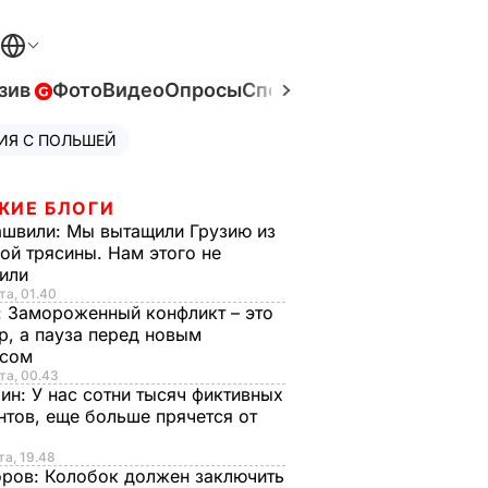
зив
Фото
Видео
Опросы
Спецпроекты
Война в Ук
ИЯ С ПОЛЬШЕЙ
ЖИЕ БЛОГИ
ашвили:
Мы вытащили Грузию из
ой трясины. Нам этого не
тили
та, 01.40
:
Замороженный конфликт – это
р, а пауза перед новым
исом
та, 00.43
рин:
У нас сотни тысяч фиктивных
нтов, еще больше прячется от
та, 19.48
оров:
Колобок должен заключить