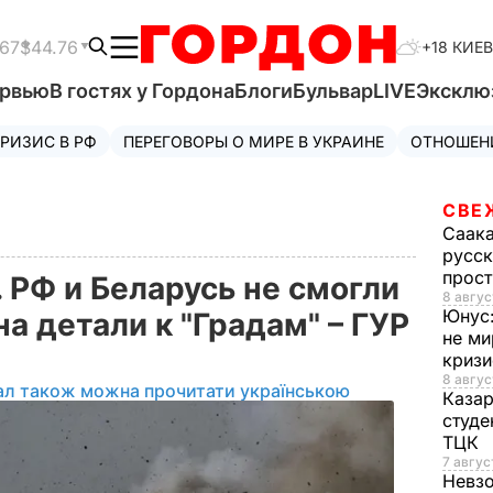
.67
$44.76
+18 КИЕВ
ервью
В гостях у Гордона
Блоги
Бульвар
LIVE
Эксклю
РИЗИС В РФ
ПЕРЕГОВОРЫ О МИРЕ В УКРАИНЕ
ОТНОШЕН
СВЕ
Саак
русск
прос
. РФ и Беларусь не смогли
8 авгус
Юнус
на детали к "Градам" – ГУР
не ми
криз
8 авгус
ал також можна прочитати українською
Каза
студе
ТЦК
7 авгус
Невз