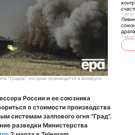
контр
счас
7 авгус
Леви
союзн
драла
7 август
нта "Градов", которые производятся в Беларуси
ессора России и ее союзника
вориться о стоимости производства
м системам залпового огня "Град".
ение разведки Министерства
ило
2 марта в Telegram.