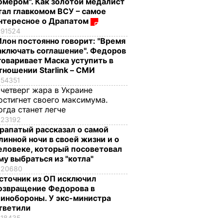
омером". Как золотой медалист
тал главкомом ВСУ – самое
нтересное о Драпатом
91524
Илон постоянно говорит: "Время
аключать соглашение". Федоров
говаривает Маска уступить в
тношении Starlink – СМИ
54351
 четверг жара в Украине
остигнет своего максимума.
огда станет легче
23192
рапатый рассказал о самой
линной ночи в своей жизни и о
еловеке, который посоветовал
му выбраться из "котла"
20680
сточник из ОП исключил
озвращение Федорова в
инобороны. У экс-министра
тветили
18435