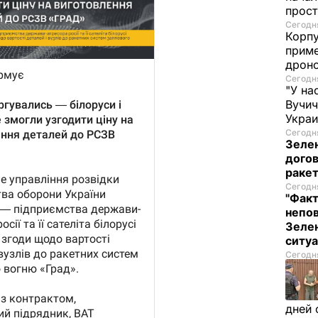
прост
Сегодня
Корпу
приме
дроно
Сегодня
"У на
Вучи
Украи
Сегодня
Зеле
догов
ракет
Сегодня
"Факт
непо
Зелен
ситу
Сегодня
дней 