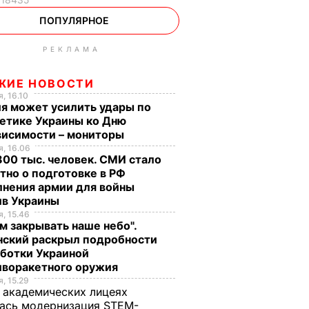
ПОПУЛЯРНОЕ
РЕКЛАМА
ЖИЕ НОВОСТИ
, 16.10
я может усилить удары по
етике Украины ко Дню
висимости – мониторы
, 16.06
00 тыс. человек. СМИ стало
тно о подготовке в РФ
лнения армии для войны
ив Украины
, 15.46
м закрывать наше небо".
нский раскрыл подробности
аботки Украиной
иворакетного оружия
, 15.29
 академических лицеях
ась модернизация STEM-