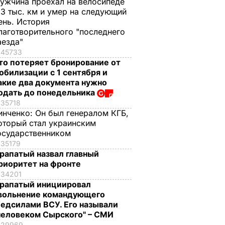
ужчина проехал на велосипеде
,3 тыс. км и умер на следующий
ень. История
лаготворительного "последнего
аезда"
45733
то потеряет бронирование от
обилизации с 1 сентября и
акие два документа нужно
одать до понедельника
35718
инченко:
Он был генералом КГБ,
оторый стал украинским
осударственником
35179
рапатый назвал главный
риоритет на фронте
34201
рапатый инициировал
вольнение командующего
едсилами ВСУ. Его называли
человеком Сырского" – СМИ
29969