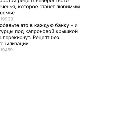
ростой рецепт невероятного
еченья, которое станет любимым
 семье
19969
обавьте это в каждую банку – и
гурцы под капроновой крышкой
е перекиснут. Рецепт без
терилизации
19459