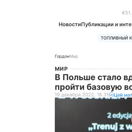
€51
Новости
Публикации и инт
ТОПЛИВНЫЙ К
Гордон
Мир
МИР
В Польше стало 
пройти базовую в
19 декабря 2022, 18.31
Цей ма