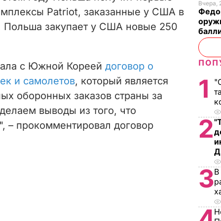
Вчера, 
мплексы Patriot, заказанные у США в
Федо
оруж
о, Польша закупает у США новые 250
балл
ПОП
ала с Южной Кореей
договор о
1
шек и самолетов
, который является
"
т
ых оборонных заказов страны за
к
делаем выводы из того, что
2
"
", – прокомментировал договор
д
и
Д
3
В
р
х
4
Н