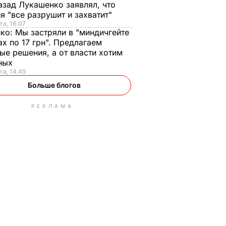
азад Лукашенко заявлял, что
я "все разрушит и захватит"
та, 16.07
нко:
Мы застряли в "миндичгейте
ах по 17 грн". Предлагаем
ые решения, а от власти хотим
ных
та, 14.45
Больше блогов
РЕКЛАМА