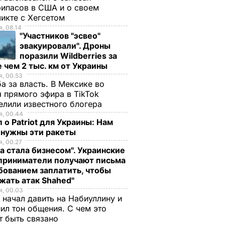
ипасов в США и о своем
икте с Хегсетом
, 08.14
"Участников "эсвео"
эвакуировали". Дроны
поразили Wildberries за
 чем 2 тыс. км от Украины
, 00.53
а за власть. В Мексике во
 прямого эфира в TikTok
елили известного блогера
, 00.44
 о Patriot для Украины: Нам
 нужны эти ракеты
, 00.27
а стала бизнесом". Украинские
приниматели получают письма
бованием заплатить, чтобы
жать атак Shahed"
, 00.03
 начал давить на Набиуллину и
ил тон общения. С чем это
т быть связано