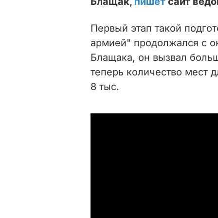
Блащак,
пишет
сайт ведо
Первый этап такой подгот
армией" продолжался с ок
Блащака, он вызвал боль
теперь количество мест д
8 тыс.