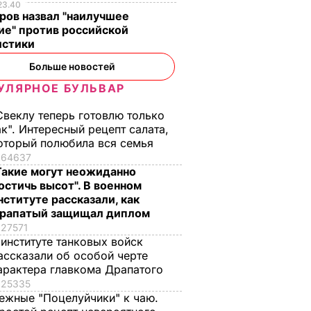
23.40
ров назвал "наилучшее
ие" против российской
истики
Больше новостей
УЛЯРНОЕ БУЛЬВАР
Свеклу теперь готовлю только
ак". Интересный рецепт салата,
оторый полюбила вся семья
64637
Такие могут неожиданно
остичь высот". В военном
нституте рассказали, как
рапатый защищал диплом
27571
 институте танковых войск
ассказали об особой черте
арактера главкома Драпатого
25335
ежные "Поцелуйчики" к чаю.