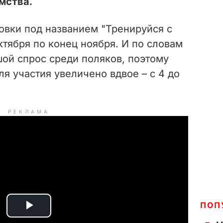
мства.
овки под названием "Тренируйся с
тября по конец ноября. И по словам
шой спрос среди поляков, поэтому
ля участия увеличено вдвое – с 4 до
РЕКЛАМА
ПОП
P