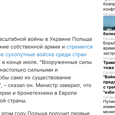
боепр
конфл
Сегодня
более
асштабной войны в Украине Польша
Сегодня
Борьб
ение собственной армии и
стремится
время
застр
е сухопутные войска среди стран
Сегодня
к в конце июля. "Вооруженные силы
Трамп
тоже
настолько сильными и
Сегодня
"Войн
обы само их существование
пред
, – сказал он. Министр заверил, что
с тре
"избе
ерии и бронетехники в Европе
Сегодня
ой страны.
Путин
измен
може
 этом году Польша получит первые