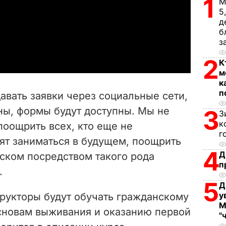
1
М
5
l
д
б
a
з
y
2
К
м
V
к
п
авать заявки через социальные сети,
i
ны, формы будут доступны. Мы не
3
З
к
поощрить всех, кто еще не
d
г
ят заниматься в будущем, поощрить
e
4
Д
ьском посредством такого рода
п
.
o
5
Д
у
трукторы будут обучать гражданскому
М
сновам выживания и оказанию первой
"