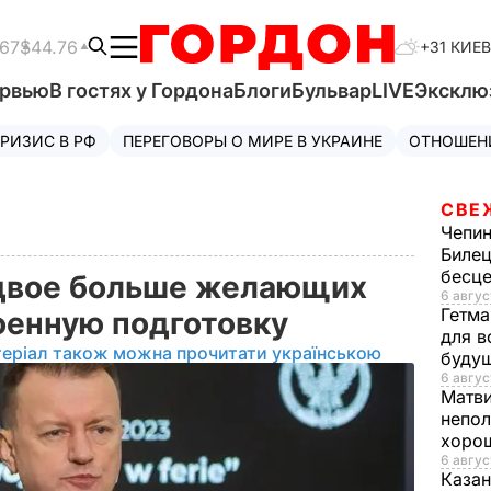
.67
$44.76
+31 КИЕВ
ервью
В гостях у Гордона
Блоги
Бульвар
LIVE
Эксклю
РИЗИС В РФ
ПЕРЕГОВОРЫ О МИРЕ В УКРАИНЕ
ОТНОШЕН
СВЕ
Чепи
Билец
бесц
вдвое больше желающих
6 авгус
Гетма
оенную подготовку
для в
теріал також можна прочитати українською
буду
6 авгус
Матв
непол
хорош
6 авгус
Казан