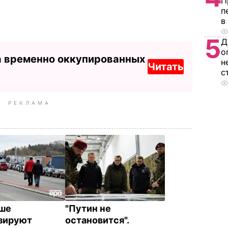
П
п
в
5
Д
о
а временно оккупированных
н
Читать
с
РЕКЛАМА
ше
"Путин не
зируют
остановится".