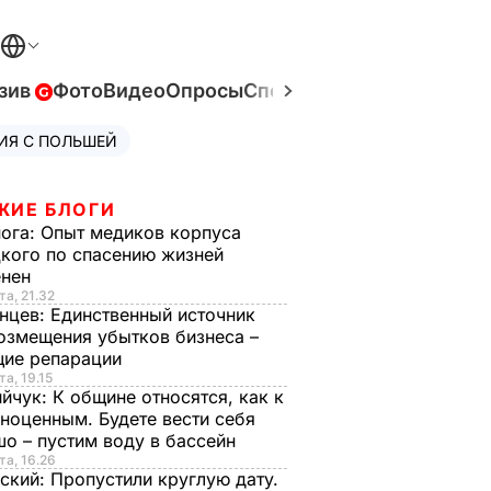
зив
Фото
Видео
Опросы
Спецпроекты
Война в Ук
ИЯ С ПОЛЬШЕЙ
ЖИЕ БЛОГИ
нога:
Опыт медиков корпуса
кого по спасению жизней
енен
та, 21.32
нцев:
Единственный источник
озмещения убытков бизнеса –
щие репарации
та, 19.15
ийчук:
К общине относятся, как к
ноценным. Будете вести себя
о – пустим воду в бассейн
та, 16.26
ский:
Пропустили круглую дату.