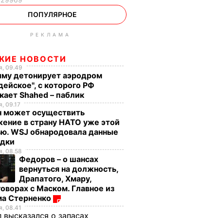
ПОПУЛЯРНОЕ
РЕКЛАМА
ЖИЕ НОВОСТИ
, 09.49
ыму детонирует аэродром
дейское", с которого РФ
кает Shahed – паблик
, 09.17
н может осуществить
ение в страну НАТО уже этой
ью. WSJ обнародовала данные
едки
, 08.58
Федоров – о шансах
вернуться на должность,
Драпатого, Хмару,
оворах с Маском. Главное из
ма Стерненко
, 08.41
 высказался о запасах