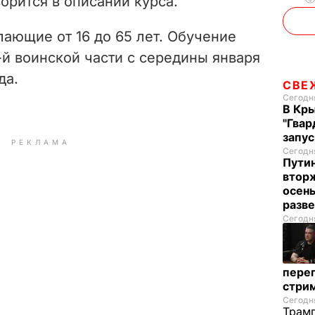
орится в описании курса.
лающие от 16 до 65 лет. Обучение
-й воинской части с середины января
да.
СВЕ
Сегодня
В Кр
"Гвар
запус
РЕКЛАМА
Сегодня
Пути
вторж
осен
разв
Сегодня
перег
стри
Сегодня
Трамп