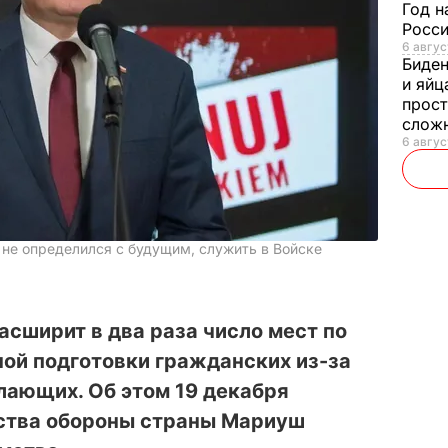
Год н
Росси
6 авгус
Биде
и яйц
прост
слож
6 авгус
 не определился с будущим, служить в Войске
сширит в два раза число мест по
ой подготовки гражданских из-за
лающих. Об этом 19 декабря
ства обороны страны Мариуш