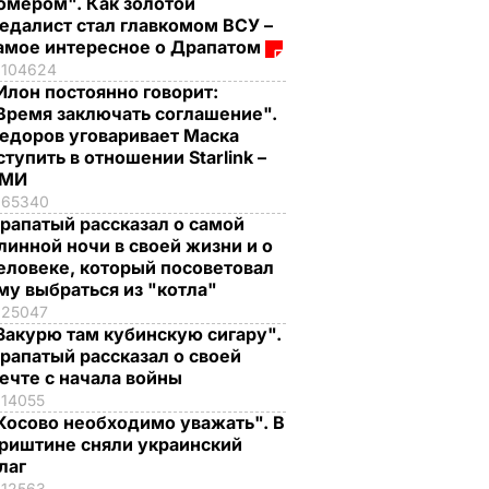
омером". Как золотой
едалист стал главкомом ВСУ –
амое интересное о Драпатом
104624
Илон постоянно говорит:
Время заключать соглашение".
едоров уговаривает Маска
ступить в отношении Starlink –
СМИ
65340
рапатый рассказал о самой
линной ночи в своей жизни и о
еловеке, который посоветовал
му выбраться из "котла"
25047
Закурю там кубинскую сигару".
рапатый рассказал о своей
ечте с начала войны
14055
Косово необходимо уважать". В
риштине сняли украинский
лаг
12563