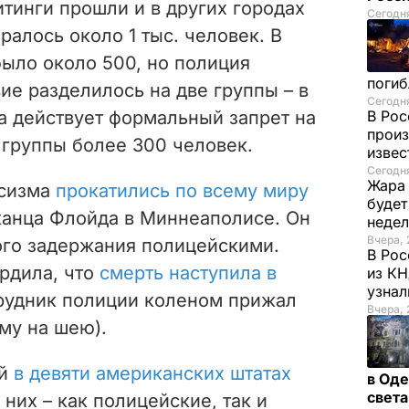
итинги прошли и в других городах
Сегодня
алось около 1 тыс. человек. В
ыло около 500, но полиция
погиб
ие разделилось на две группы – в
Сегодня
а действует формальный запрет на
В Рос
произ
группы более 300 человек.
изве
Сегодня
Жара 
асизма
прокатились по всему миру
будет
анца Флойда в Миннеаполисе. Он
неде
Вчера, 
ого задержания полицейскими.
В Рос
рдила, что
смерть наступила в
из К
узнал
рудник полиции коленом прижал
Вчера, 
ему на шею).
ий
в девяти американских штатах
в Оде
свет
 них – как полицейские, так и