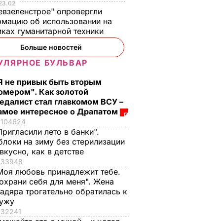
23.02
евзеленстрое" опровергли
мацию об использовании на
ках гуманитарной техники
Больше новостей
УЛЯРНОЕ БУЛЬВАР
Я не привык быть вторым
омером". Как золотой
едалист стал главкомом ВСУ –
амое интересное о Драпатом
104624
Пригласили лето в банки".
блоки на зиму без стерилизации
 вкусно, как в детстве
33948
Моя любовь принадлежит тебе.
охрани себя для меня". Жена
адяра трогательно обратилась к
ужу
32241