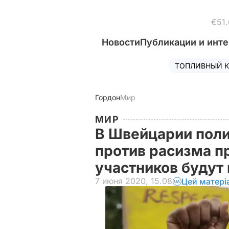
€51.
Новости
Публикации и инт
ТОПЛИВНЫЙ К
Гордон
Мир
МИР
В Швейцарии пол
против расизма пр
участников будут
7 июня 2020, 15.08
Цей матері