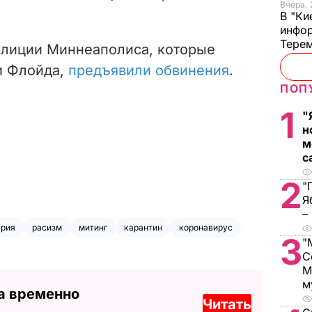
Вчера, 
В "Ки
инфор
Терем
олиции Миннеаполиса, которые
и Флойда,
предъявили обвинения
.
ПОП
1
"
н
м
с
2
"
Я
–
рия
расизм
митинг
карантин
коронавирус
3
"
С
М
м
а временно
Читать