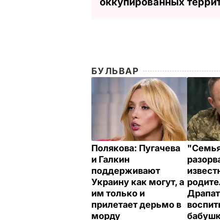
оккупированных терри
БУЛЬВАР
Полякова: Пугачева
"Семья
и Галкин
разорва
поддерживают
извест
Украину как могут, а
родите
им только и
Драпат
прилетает дерьмо в
воспит
морду
бабушк