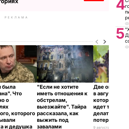
4
С
ториях
г
п
р
РЕКЛАМА
5
"
Д
с
 была
"Если не хотите
Две опасные
на". Что
иметь отношения к
в августе, из-
но о
обстрелам,
которых вин
лях
выезжайте". Тайра
идет трещина
ого, которого
рассказала, как
делать, чтоб
ывали
выжить под
потерять ур
а и дедушка
завалами
9 августа, 22.32
БУЛ