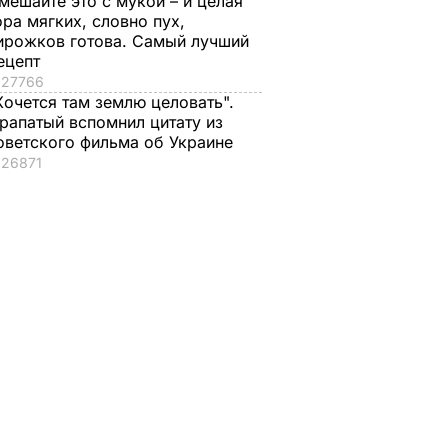
мешайте это с мукой – и целая
ора мягких, словно пух,
ирожков готова. Самый лучший
ецепт
27766
Хочется там землю целовать".
рапатый вспомнил цитату из
оветского фильма об Украине
26871
 ошибки
Пономарев –
"Моя любовь
за
откровенно о
принадлежит тебе.
оград
пополнении в семье,
Сохрани себя для
ми. Что
любимой, и почему
меня". Жена Мадяр
ы не
считает
трогательно
ожай
предыдущие браки
обратилась к мужу
ошибками
ЬВАР
9 августа, 10.58
БУЛЬВАР