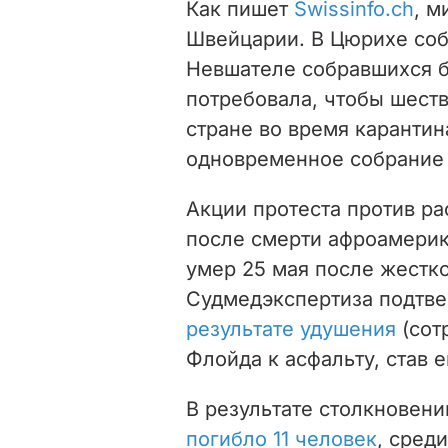
Как пишет
Swissinfo.ch
, м
Швейцарии. В Цюрихе собр
Невшателе собравшихся б
потребовала, чтобы шеств
стране во время карантин
одновременное собрание 
Акции протеста против р
после смерти афроамерик
умер 25 мая после жестк
Судмедэкспертиза подтве
результате удушения
(сот
Флойда к асфальту, став 
В результате столкновен
погибло 11 человек
, среди