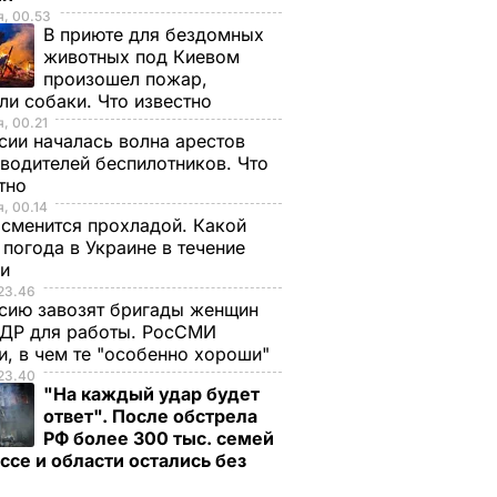
, 00.53
В приюте для бездомных
животных под Киевом
произошел пожар,
ли собаки. Что известно
, 00.21
сии началась волна арестов
водителей беспилотников. Что
стно
, 00.14
сменится прохладой. Какой
 погода в Украине в течение
ли
23.46
сию завозят бригады женщин
НДР для работы. РосСМИ
и, в чем те "особенно хороши"
23.40
"На каждый удар будет
ответ". После обстрела
РФ более 300 тыс. семей
ссе и области остались без
а