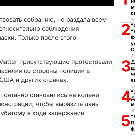
н
м
V
с
твовать собранию, но раздала всем
2
i
"
 относительно соблюдения
"
аски. Только после этого
Ф
d
у
e
3
 Matter присутствующие протестовали
Д
o
д
насилия со стороны полиции в
ч
США и других странах.
е
4
"
понтанно становились на колени
Д
онстрации, чтобы выразить дань
м
убитому в ходе задержания
5
"
П
ф