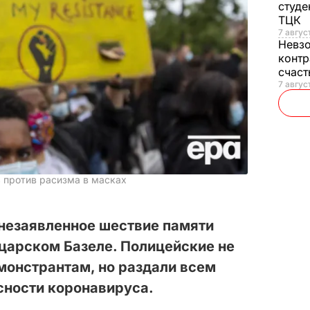
студе
ТЦК
7 авгус
Невз
контр
счас
7 авгус
ь против расизма в масках
 незаявленное шествие памяти
арском Базеле. Полицейские не
монстрантам, но раздали всем
сности коронавируса.