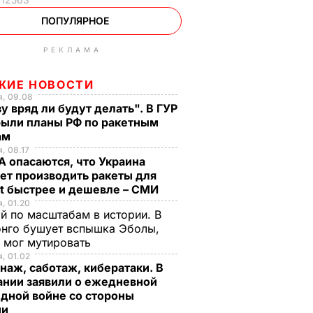
ПОПУЛЯРНОЕ
РЕКЛАМА
ЖИЕ НОВОСТИ
я, 09.08
у вряд ли будут делать". В ГУР
рыли планы РФ по ракетным
ам
, 08.17
 опасаются, что Украина
ет производить ракеты для
ot быстрее и дешевле – СМИ
, 01.20
й по масштабам в истории. В
нго бушует вспышка Эболы,
 мог мутировать
, 01.02
аж, саботаж, кибератаки. В
ании заявили о ежедневной
дной войне со стороны
ии