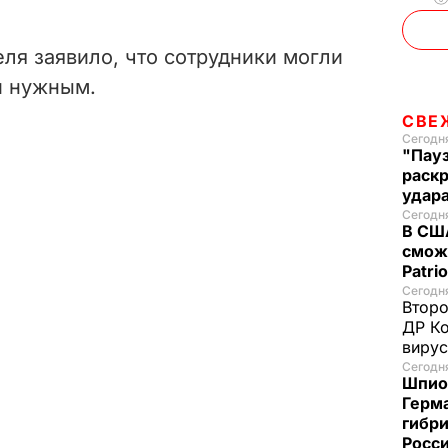
ля заявило, что сотрудники могли
ли нужным.
СВЕ
Сегодн
"Пауз
раск
удар
Сегодня
В США
смож
Patri
Сегодня
Второ
ДР Ко
вирус
Сегодня
Шпион
Герм
гибри
Росс