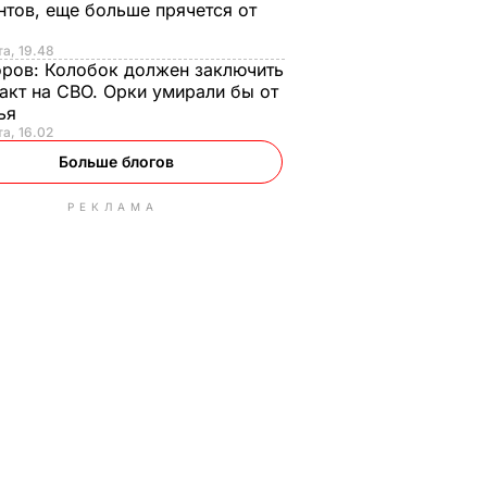
нтов, еще больше прячется от
та, 19.48
оров:
Колобок должен заключить
акт на СВО. Орки умирали бы от
тья
та, 16.02
Больше блогов
РЕКЛАМА