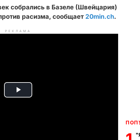
овек собрались в Базеле (Швейцария)
против расизма, сообщает
20min.ch
.
РЕКЛАМА
P
l
ПОП
a
1
"
y