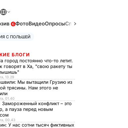
юзив
Фото
Видео
Опросы
Спецпроекты
Война в У
ИЯ С ПОЛЬШЕЙ
ЖИЕ БЛОГИ
а город постоянно что-то летит.
к говорят в Ха, "свою ракету ты
слышишь"
та, 13.29
ашвили:
Мы вытащили Грузию из
ой трясины. Нам этого не
тили
та, 01.40
:
Замороженный конфликт – это
р, а пауза перед новым
исом
та, 00.43
рин:
У нас сотни тысяч фиктивных