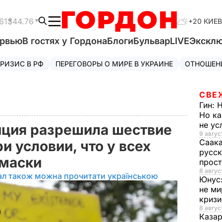
61
$44.76
+20 КИЕВ
ервью
В гостях у Гордона
Блоги
Бульвар
LIVE
Экскл
РИЗИС В РФ
ПЕРЕГОВОРЫ О МИРЕ В УКРАИНЕ
ОТНОШЕН
СВЕ
Гин:
Н
Но ка
не у
иция разрешила шествие
9 авгус
Саак
и условии, что у всех
русск
 маски
прос
8 авгус
ал також можна прочитати українською
Юнус
не ми
криз
8 авгус
Каза