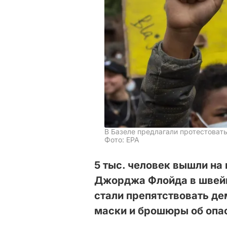
В Базеле предлагали протестоват
Фото: ЕРА
5 тыс. человек вышли на
Джорджа Флойда в швейц
стали препятствовать де
маски и брошюры об опа