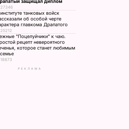
рапатый защищал диплом
27346
 институте танковых войск
ассказали об особой черте
арактера главкома Драпатого
25212
ежные "Поцелуйчики" к чаю.
ростой рецепт невероятного
еченья, которое станет любимым
 семье
18873
РЕКЛАМА