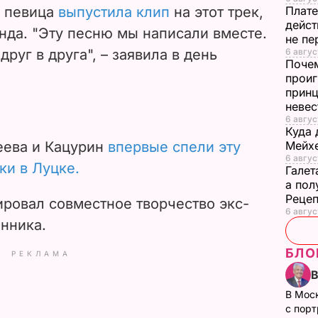
а певица
выпустила клип
на этот трек,
Плате
дейст
енда.
"Эту песню мы написали вместе.
не пе
друг в друга",
– заявила в день
6 август
Почем
проиг
принц
неве
6 авгус
Куда 
еева и Кацурин
впервые спели эту
Мейхе
6 авгус
ки в Луцке.
Галет
а пол
Рецеп
ировал совместное творчество экс-
6 авгус
анника.
БЛО
РЕКЛАМА
В Мос
с пор