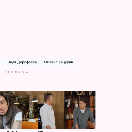
s
Надя Дорофеева
Михаил Кацурин
РЕКЛАМА