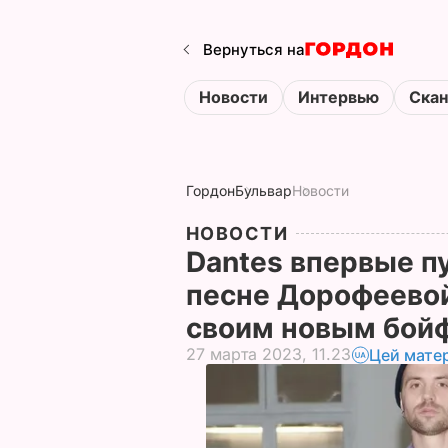
Вернуться на
Новости
Интервью
Ска
Гордон
Бульвар
Новости
НОВОСТИ
Dantes впервые п
песне Дорофеевой
своим новым бо
27 марта 2023, 11.23
Цей мате