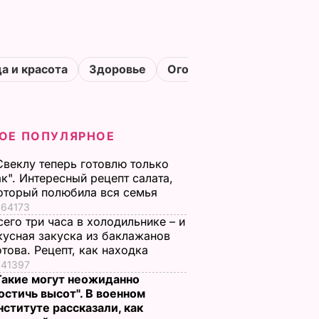
а и красота
Здоровье
Огороды
ОЕ ПОПУЛЯРНОЕ
Свеклу теперь готовлю только
ак". Интересный рецепт салата,
оторый полюбила вся семья
64173
сего три часа в холодильнике – и
кусная закуска из баклажанов
отова. Рецепт, как находка
41397
Такие могут неожиданно
остичь высот". В военном
нституте рассказали, как