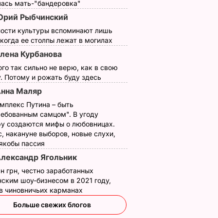
лась мать-"бандеровка"
рий Рыбчинский
ности культуры вспоминают лишь
 когда ее столпы лежат в могилах
лена Курбанова
ого так сильно не верю, как в свою
. Потому и рожать буду здесь
нна Маляр
мплекс Путина – быть
ребованным самцом". В угоду
у создаются мифы о любовницах.
, накануне выборов, новые слухи,
 якобы пассия
лександр Ягольник
н грн, честно заработанных
ским шоу-бизнесом в 2021 году,
 в чиновничьих карманах
Больше свежих блогов