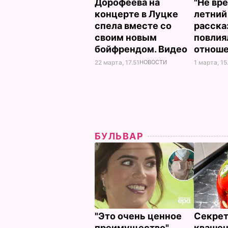
Дорофеева на
"Не вре
концерте в Луцке
летний
спела вместе со
расска
своим новым
повлия
бойфрендом. Видео
отноше
22 марта, 17.51
НОВОСТИ
1 марта, 15
БУЛЬВАР
"Это очень ценное
Секрет
преимущество".
кваше