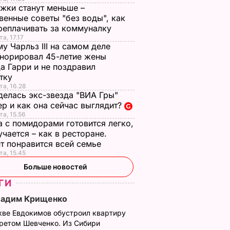
жки станут меньше –
венные советы "без воды", как
реплачивать за коммуналку
а, 17.17
у Чарльз III на самом деле
норировал 45-летие жены
а Гарри и не поздравил
стку
та, 16.28
делась экс-звезда "ВИА Гры"
р и как она сейчас выглядит?
та, 15.56
а с помидорами готовится легко,
учается – как в ресторане.
т понравится всей семье
та, 15.45
Больше новостей
ГИ
Вадим Крищенко
кве Евдокимов обустроил квартиру
третом Шевченко. Из Сибири