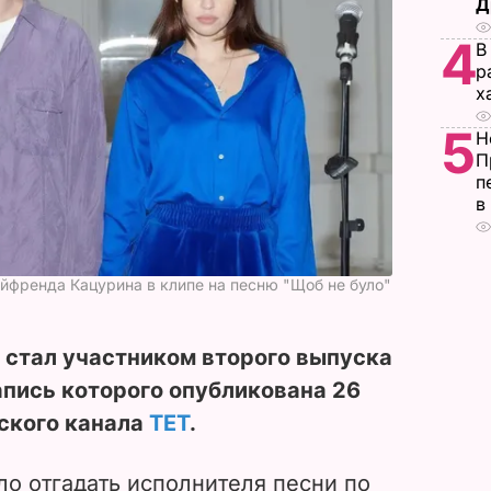
Д
4
В
р
х
5
Н
П
п
в
ойфренда Кацурина в клипе на песню "Щоб не було"
 стал участником второго выпуска
запись которого опубликована 26
ского канала
ТЕТ
.
о отгадать исполнителя песни по