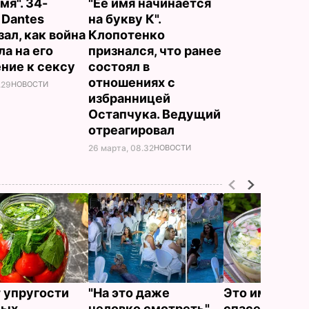
мя". 34-
"Ее имя начинается
 Dantes
на букву К".
зал, как война
Клопотенко
ла на его
признался, что ранее
ние к сексу
состоял в
отношениях с
.29
НОВОСТИ
избранницей
Остапчука. Ведущий
отреагировал
26 марта, 08.32
НОВОСТИ
 упругости
"На это даже
Это именно то
ных
неловко смотреть".
спасет в жару