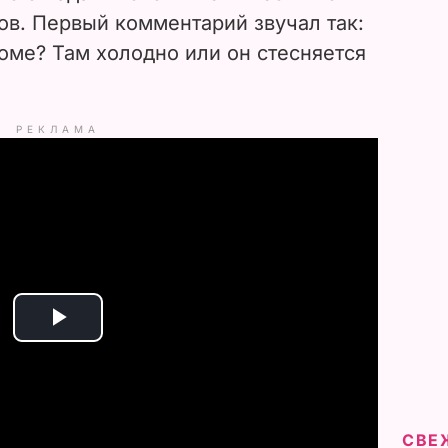
в. Первый комментарий звучал так:
доме? Там холодно или он стесняется
РЕКЛАМА
P
l
a
СВЕ