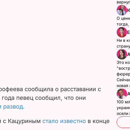
верну
Ю
О цен
тогда,
Е
Ни в к
страну
А
Это ко
"вост
фюрер
Сейчас
новая
рофеева сообщила о расставании с
А
 года певец сообщил, что они
100 мл
 развод.
украин
осели
й с Кацуриным
стало известно
в конце