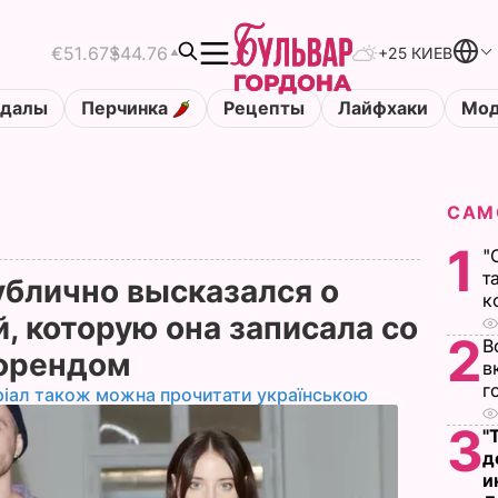
€51.67
$44.76
+25 КИЕВ
ндалы
Перчинка
Рецепты
Лайфхаки
Мод
САМ
1
"
т
ублично высказался о
к
, которую она записала со
2
В
йфрендом
в
г
ріал також можна прочитати українською
3
"
д
и