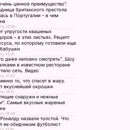
очень ценное преимущество".
дница британского престола
ась в Португалии – в чем
ина
та, 23.56
т упругости квашеных
оров – в этих листьях. Рецепт
ксуса, по которому готовили еще
 бабушки
та, 23.31
то даже неловко смотреть". Шоу
алками в известном ресторане
тило сеть. Видео
та, 21.33
менно то, что спасет в жару.
пт вкуснейшей окрошки
та, 18.21
тящие снаружи и нежные
и". Самые вкусные жареные
чки
та, 18.09
Роналду назвали толстой. Что
л ее обидчикам футболист
та, 17.50