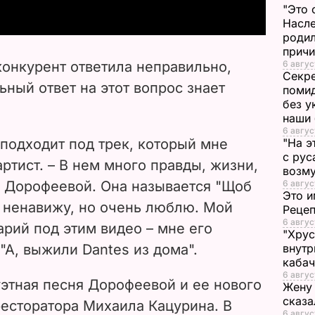
"Это 
y
Насле
родил
V
прич
конкурент ответила неправильно,
6 авгус
Секре
i
ьный ответ на этот вопрос знает
помид
без у
d
наши
6 авгус
e
подходит под трек, который мне
"На э
с рус
артист.
– В нем много правды, жизни,
возму
o
 Дорофеевой. Она называется "Щоб
6 авгус
Это и
ех ненавижу, но очень люблю. Мой
Реце
6 авгус
рий под этим видео
–
мне его
"Хрус
 "А, выжили
Dantes из дома
".
внутр
каба
6 авгус
уэтная песня Дорофеевой и ее нового
Жену 
сказа
ресторатора Михаила Кацурина.
В
6 авгус