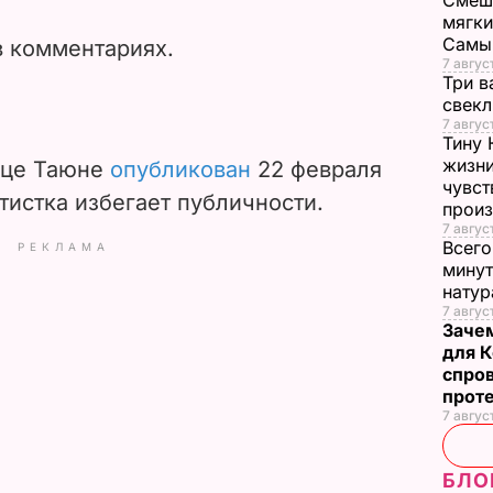
Смеша
мягки
Самы
 комментариях.
7 август
Три в
свек
7 авгус
Тину 
жизни
ице Таюне
опубликован
22 февраля
чувст
ртистка избегает публичности.
прои
7 авгус
Всего
РЕКЛАМА
минут
нату
7 август
Заче
для К
спро
прот
7 авгус
БЛО