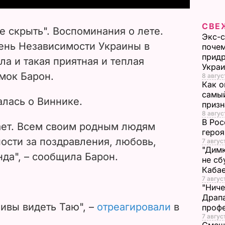
V
СВЕ
е скрыть". Воспоминания о лете.
Экс-с
i
ень Независимости Украины в
почем
придр
 и такая ​​приятная и теплая
d
Укра
имок Барон.
8 авгус
e
Как о
самый
алась о Виннике.
призн
o
8 авгус
В Рос
ает. Всем своим родным людям
героя
ости за поздравления, любовь,
7 авгус
"Димк
да", – сообщила Барон.
не сб
Каба
7 авгус
"Ниче
Драпа
ивы видеть Таю", –
отреагировали
в
проф
7 авгус