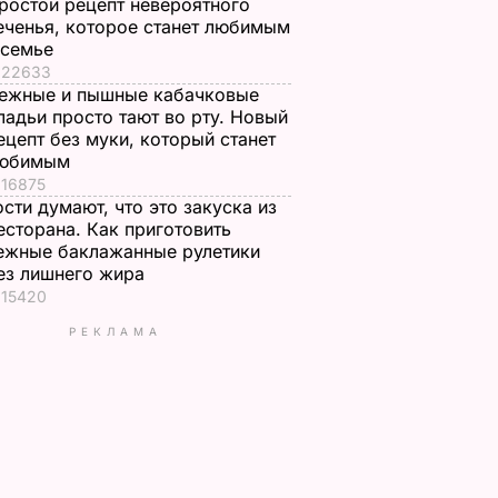
ростой рецепт невероятного
еченья, которое станет любимым
 семье
22633
ежные и пышные кабачковые
ладьи просто тают во рту. Новый
ецепт без муки, который станет
юбимым
16875
ости думают, что это закуска из
есторана. Как приготовить
ежные баклажанные рулетики
ез лишнего жира
15420
РЕКЛАМА