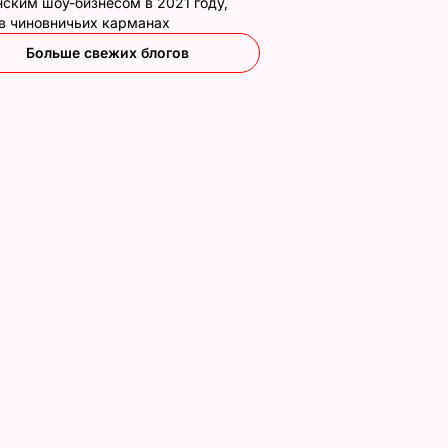
ским шоу-бизнесом в 2021 году,
 в чиновничьих карманах
Больше свежих блогов