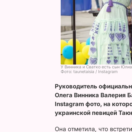
У Винника и Сватко есть сын Юли
Фото: taunetaisia / Instagram
Руководитель официальн
Олега Винника Валерия Б
Instagram фото, на котор
украинской певицей Таюн
Она отметила, что встрет