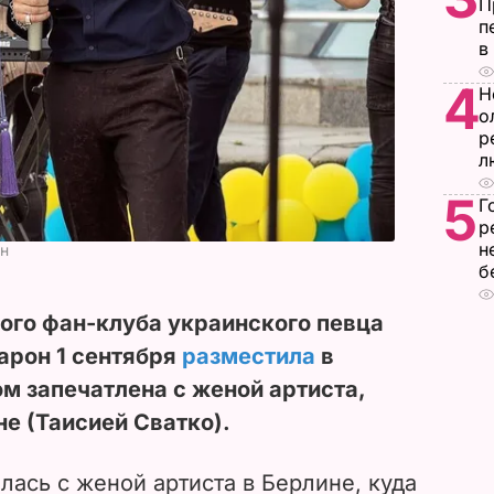
П
п
в
4
Н
о
р
л
5
Г
р
н
ан
б
ого фан-клуба украинского певца
арон 1 сентября
разместила
в
ом запечатлена с женой артиста,
е (Таисией Сватко).
илась с женой артиста в Берлине, куда