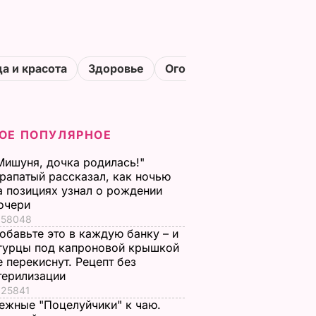
а и красота
Здоровье
Огороды
ОЕ ПОПУЛЯРНОЕ
Мишуня, дочка родилась!"
рапатый рассказал, как ночью
а позициях узнал о рождении
очери
58048
обавьте это в каждую банку – и
гурцы под капроновой крышкой
е перекиснут. Рецепт без
терилизации
25841
ежные "Поцелуйчики" к чаю.