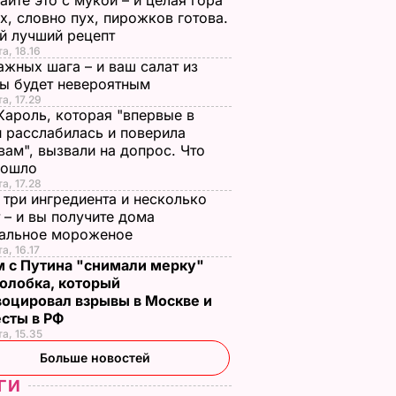
йте это с мукой – и целая гора
х, словно пух, пирожков готова.
й лучший рецепт
а, 18.16
ажных шага – и ваш салат из
лы будет невероятным
та, 17.29
Кароль, которая "впервые в
 расслабилась и поверила
вам", вызвали на допрос. Что
зошло
та, 17.28
 три ингредиента и несколько
 – и вы получите дома
ральное мороженое
а, 16.17
м с Путина "снимали мерку"
олобка, который
воцировал взрывы в Москве и
есты в РФ
та, 15.35
Больше новостей
ГИ