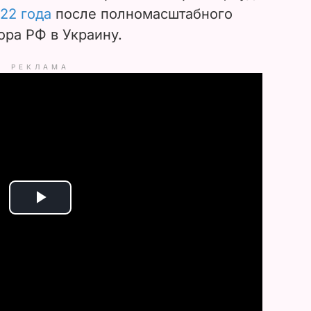
22 года
после полномасштабного
ора РФ в Украину.
РЕКЛАМА
P
l
a
y