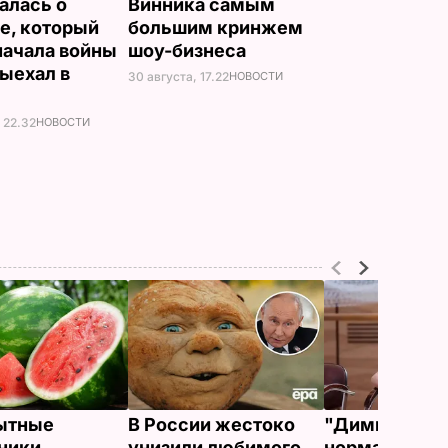
алась о
Винника самым
е, который
большим кринжем
начала войны
шоу-бизнеса
выехал в
30 августа, 17.22
НОВОСТИ
н
 22.32
НОВОСТИ
ытные
В России жестоко
"Димка был 
ники
унизили любимого
нормальный, 