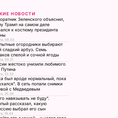
ЖИЕ НОВОСТИ
оратник Зеленского объяснил,
у Трамп на самом деле
ался к костюму президента
ины
та, 08.33
пытные огородники выбирают
 сладкий арбуз. Семь
аков спелой и сочной ягоды
та, 00.21
сии жестоко унизили любимого
 Путина
та, 23.32
а был вроде нормальный, пока
ухался". В сеть попали снимки
евой с Медведевым
та, 20.39
го навязывать не буду".
тый рассказал, какую
ессию выбрал его сын
та, 19.44