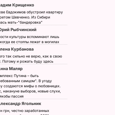
Вадим Крищенко
кве Евдокимов обустроил квартиру
третом Шевченко. Из Сибири
лась мать-"бандеровка"
Юрий Рыбчинский
ности культуры вспоминают лишь
 когда ее столпы лежат в могилах
лена Курбанова
ого так сильно не верю, как в свою
. Потому и рожать буду здесь
нна Маляр
мплекс Путина – быть
ребованным самцом". В угоду
у создаются мифы о любовницах.
, накануне выборов, новые слухи,
 якобы пассия
лександр Ягольник
н грн, честно заработанных