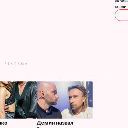
украин
осели
РЕКЛАМА
нко
Демин назвал