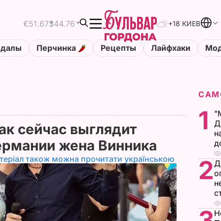
€51.67
$44.76
+18 КИЕВ
ндалы
Перчинка
Рецепты
Лайфхаки
Мод
САМ
1
"
Д
как сейчас выглядит
н
ермании жена Винника
д
теріал також можна прочитати українською
2
Д
о
н
с
3
Н