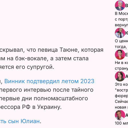
В Мос
с пор
верну
О цен
тогда,
скрывал, что певица Таюне, которая
Е
м на бэк-вокале, а затем стала
Ни в к
ется его супругой.
страну
А
ы,
Винник подтвердил летом 2023
Это ко
первого интервью после тайного
"вост
фюрер
 первые дни полномасштабного
Сейчас
ессора РФ в Украину.
новая
А
сть сын Юлиан
.
100 мл