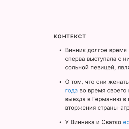
КОНТЕКСТ
Винник долгое время 
сперва выступала с ни
сольной певицей, явля
О том, что они женат
года
во время своего 
выезда в Германию в
вторжения страны-агр
У Винника и Сватко
е