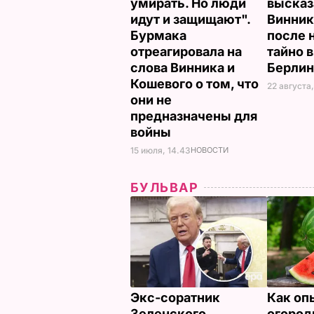
умирать. Но люди
высказ
идут и защищают".
Винник
Бурмака
после 
отреагировала на
тайно 
слова Винника и
Берли
Кошевого о том, что
22 августа,
они не
предназначены для
войны
15 июля, 14.43
НОВОСТИ
БУЛЬВАР
Экс-соратник
Как оп
Зеленского
огород