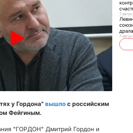
контр
счас
7 авгус
Леви
союзн
драла
7 август
тях у Гордона"
вышло
с российским
ом Фейгиным.
ания "ГОРДОН" Дмитрий Гордон и