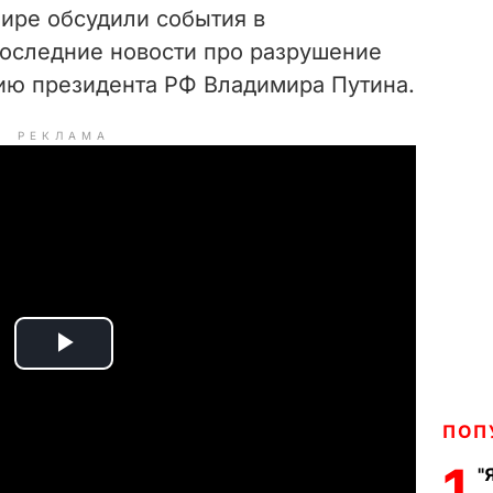
ире обсудили события в
оследние новости про разрушение
ию президента РФ Владимира Путина.
РЕКЛАМА
P
l
ПОП
a
1
"