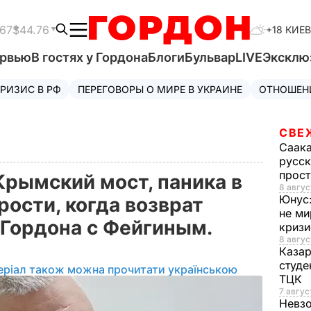
.67
$44.76
+18 КИЕВ
ервью
В гостях у Гордона
Блоги
Бульвар
LIVE
Эксклю
РИЗИС В РФ
ПЕРЕГОВОРЫ О МИРЕ В УКРАИНЕ
ОТНОШЕН
СВЕ
Саак
русск
прос
Крымский мост, паника в
8 авгус
Юнус
рости, когда возврат
не ми
Гордона с Фейгиным.
криз
8 авгус
Каза
студе
еріал також можна прочитати українською
ТЦК
7 авгус
Невз