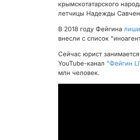
крымскотатарского наро
летчицы Надежды Савчен
В 2018 году Фейгина
лиши
внесли с список "иноагент
Сейчас юрист занимается 
YouTube-канал
"Фейгин LI
млн человек.