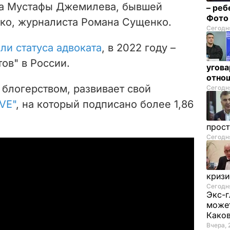
да Мустафы Джемилева, бывшей
– реб
Фот
ко, журналиста Романа Сущенко.
Сегодня
ли статуса адвоката
, в 2022 году –
ов" в России.
угова
отнош
блогерством, развивает свой
Сегодня
VE"
, на который подписано более 1,86
прос
Сегодня
криз
Сегодня
Экс-г
может
Како
Вчера, 