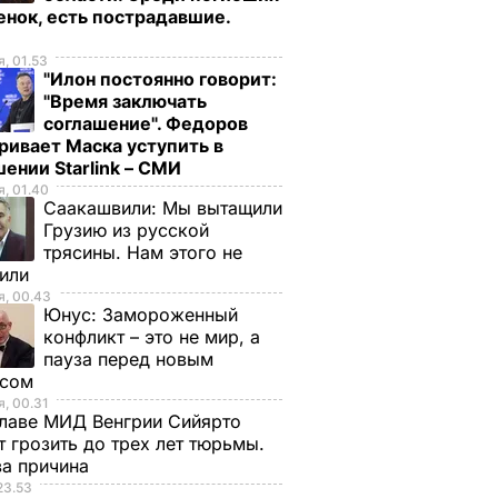
енок, есть пострадавшие.
о
, 01.53
"Илон постоянно говорит:
"Время заключать
соглашение". Федоров
ривает Маска уступить в
ении Starlink – СМИ
, 01.40
Саакашвили:
Мы вытащили
Грузию из русской
трясины. Нам этого не
тили
, 00.43
Юнус:
Замороженный
конфликт – это не мир, а
пауза перед новым
исом
, 00.31
лаве МИД Венгрии Сийярто
 грозить до трех лет тюрьмы.
ва причина
23.53