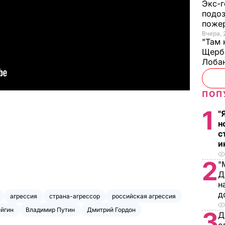
Экс-г
подоз
поже
Вчера, 
"Там 
Щерба
Лоба
ПОП
1
"
н
с
и
2
"
Д
н
д
агрессия
страна-агрессор
российская агрессия
йгин
Владимир Путин
Дмитрий Гордон
3
Д