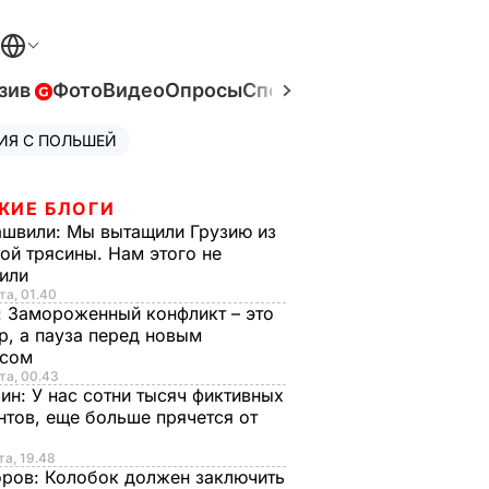
зив
Фото
Видео
Опросы
Спецпроекты
Война в Ук
ИЯ С ПОЛЬШЕЙ
ЖИЕ БЛОГИ
ашвили:
Мы вытащили Грузию из
ой трясины. Нам этого не
тили
та, 01.40
:
Замороженный конфликт – это
р, а пауза перед новым
исом
та, 00.43
рин:
У нас сотни тысяч фиктивных
нтов, еще больше прячется от
та, 19.48
оров:
Колобок должен заключить