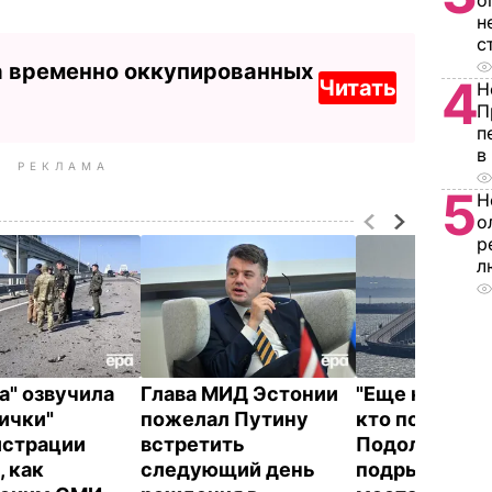
о
н
с
а временно оккупированных
4
Читать
Н
П
п
в
РЕКЛАМА
5
Н
о
р
л
а" озвучила
Глава МИД Эстонии
"Еще не очев
ички"
пожелал Путину
кто подорвал
истрации
встретить
Подоляк счи
, как
следующий день
подрыв Крым