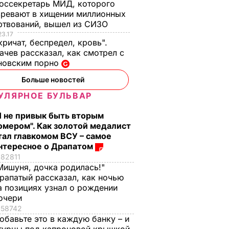
оссекретарь МИД, которого
ревают в хищении миллионных
ртвований, вышел из СИЗО
23.17
кричат, беспредел, кровь".
чев рассказал, как смотрел с
новским порно
Больше новостей
УЛЯРНОЕ БУЛЬВАР
Я не привык быть вторым
омером". Как золотой медалист
тал главкомом ВСУ – самое
нтересное о Драпатом
82811
Мишуня, дочка родилась!"
рапатый рассказал, как ночью
а позициях узнал о рождении
очери
58742
обавьте это в каждую банку – и