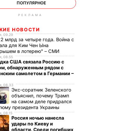
ПОПУЛЯРНОЕ
РЕКЛАМА
ЖИЕ НОВОСТИ
, 09.29
2 млрд за четыре года. Война с
ала для Ким Чен Ына
грышем в лотерею" – СМИ
, 08.55
дка США связала Россию с
ом, обнаруженным рядом с
нским самолетом в Германии –
, 08.33
Экс-соратник Зеленского
объяснил, почему Трамп
на самом деле придрался
тюму президента Украины
, 08.15
Россия ночью нанесла
удары по Киеву и
области. Среди погибших