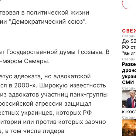
твовал в политической жизни
ии "Демократический союз".
СВЕ
Сегодня
До $2
РФ ст
ат Государственной думы I созыва. В
"выи
Сегодня
е-мэром Самары.
Разве
дрон
атус адвоката, но адвокатской
украи
СМИ
ся в 2000-х. Широкую известность
Сегодня
из адвокатов участниц панк-группы
 российской агрессии защищал
к кос
естных украинцев, которых РФ
Сегодня
итории или против которых заочно
, в том числе лидера