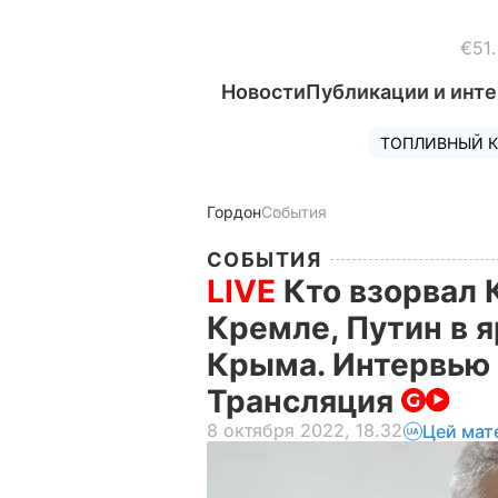
€51
Новости
Публикации и инт
ТОПЛИВНЫЙ К
Гордон
События
СОБЫТИЯ
LIVE
Кто взорвал 
Кремле, Путин в я
Крыма. Интервью 
Трансляция
8 октября 2022, 18.32
Цей мат