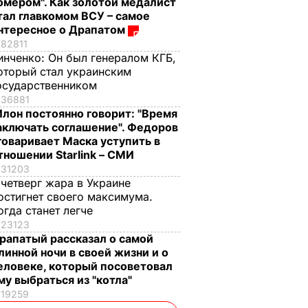
омером". Как золотой медалист
тал главкомом ВСУ – самое
нтересное о Драпатом
82811
инченко:
Он был генералом КГБ,
оторый стал украинским
осударственником
36881
Илон постоянно говорит: "Время
аключать соглашение". Федоров
говаривает Маска уступить в
тношении Starlink – СМИ
31203
 четверг жара в Украине
остигнет своего максимума.
огда станет легче
23123
рапатый рассказал о самой
линной ночи в своей жизни и о
еловеке, который посоветовал
му выбраться из "котла"
19259