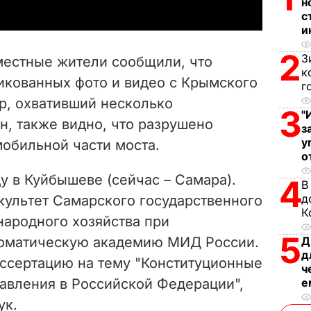
н
y
с
и
V
2
З
м
естные жители сообщили, что
к
i
ликованных фото и видео с Крымского
г
р, охвативший несколько
d
3
"
, также видно, что разрушено
з
e
у
мобильной части моста.
о
o
ду в Куйбышеве (сейчас – Самара).
4
В
д
ультет Самарского государственного
К
народного хозяйства при
5
ломатическую академию МИД России.
Д
д
ссертацию на тему "Конституционные
ч
авления в Российской Федерации",
е
ук.