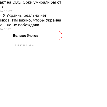
акт на СВО. Орки умирали бы от
тья
та, 16.02
н:
У Украины реально нет
иков. Им важно, чтобы Украина
сь, но не побеждала
а, 15.12
Больше блогов
РЕКЛАМА