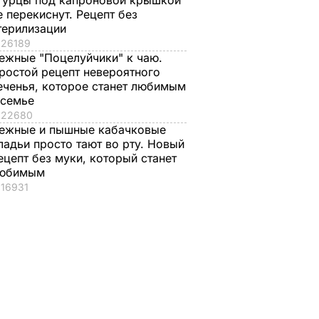
гурцы под капроновой крышкой
е перекиснут. Рецепт без
терилизации
26189
ежные "Поцелуйчики" к чаю.
ростой рецепт невероятного
еченья, которое станет любимым
 семье
22680
ежные и пышные кабачковые
ладьи просто тают во рту. Новый
ецепт без муки, который станет
юбимым
16931
идно,
В Москве проходят
 мост?"
многочисленные
тает
аресты военных –
ского
ГУР Минобороны