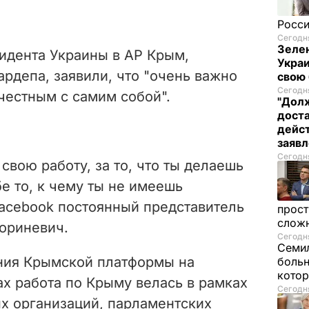
Росси
Сегодня
Зелен
зидента Украины в АР Крым,
Украи
рдепа, заявили, что "очень важно
свою 
Сегодня
 честным с самим собой".
"Долж
дост
дейст
заяв
Сегодня
свою работу, за то, что ты делаешь
бе то, к чему ты не имеешь
acebook постоянный представитель
прост
слож
Кориневич.
Сегодня
Семил
ания Крымской платформы на
больн
котор
 работа по Крыму велась в рамках
Сегодня
 организаций, парламентских