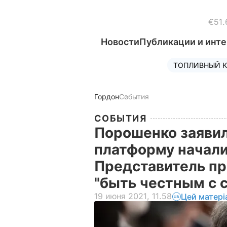
€51.
Новости
Публикации и инт
ТОПЛИВНЫЙ К
Гордон
События
СОБЫТИЯ
Порошенко заявил
платформу начали 
Представитель пр
"быть честным с 
19 июня 2021, 11.58
Цей матері