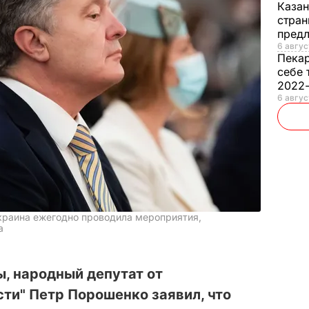
Каза
стран
предл
6 авгус
Пека
себе 
2022
6 авгус
Украина ежегодно проводила мероприятия,
а
, народный депутат от
ти" Петр Порошенко заявил, что