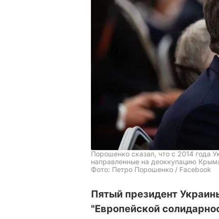
Порошенко сказал, что с 2014 года 
направленные на деоккупацию Крым
Фото: Петро Порошенко / Facebook
Пятый президент Украины
"Европейской солидарнос