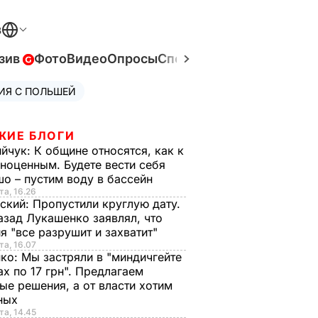
В
зив
Фото
Видео
Опросы
Спецпроекты
Война в Ук
ИЯ С ПОЛЬШЕЙ
ЖИЕ БЛОГИ
ийчук:
К общине относятся, как к
ноценным. Будете вести себя
о – пустим воду в бассейн
та, 16.26
ский:
Пропустили круглую дату.
азад Лукашенко заявлял, что
я "все разрушит и захватит"
та, 16.07
нко:
Мы застряли в "миндичгейте
ах по 17 грн". Предлагаем
ые решения, а от власти хотим
ных
та, 14.45