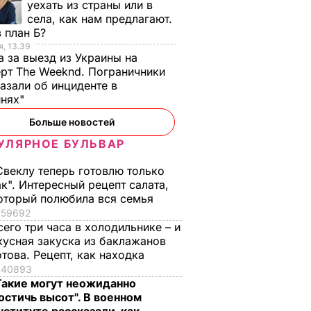
уехать из страны или в
села, как нам предлагают.
 план Б?
, 13.39
а за выезд из Украины на
рт The Weeknd. Пограничники
азали об инциденте в
инях"
Больше новостей
УЛЯРНОЕ БУЛЬВАР
Свеклу теперь готовлю только
ак". Интересный рецепт салата,
оторый полюбила вся семья
59692
сего три часа в холодильнике – и
кусная закуска из баклажанов
отова. Рецепт, как находка
40893
Такие могут неожиданно
остичь высот". В военном