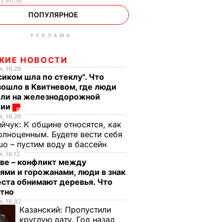
ПОПУЛЯРНОЕ
РЕКЛАМА
ЖИЕ НОВОСТИ
, 16.29
сиком шла по стеклу". Что
ошло в Квитневом, где люди
бли на железнодорожной
ции
, 16.26
ийчук:
К общине относятся, как
олноценным. Будете вести себя
о – пустим воду в бассейн
, 16.12
ве – конфликт между
ями и горожанами, люди в знак
ста обнимают деревья. Что
стно
, 16.07
Казанский:
Пропустили
круглую дату. Год назад