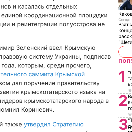
нов и касалась отдельных
Каков
о единой координационной площадки
Сегодня
ции и реинтеграции полуострова не
Взятк
конце
расск
"Шег
димир Зеленский ввел Крымскую
правовую систему Украины, подписав
ПОП
1 года, которым, среди прочего,
1
"
ительного саммита Крымской
т
зом дал поручение правительству
к
звития крымскотатарского языка на
2
В
лидеров крымскотатарского народа в
в
г
апомнил Кориневич.
3
"
ий также
утвердил Стратегию
д