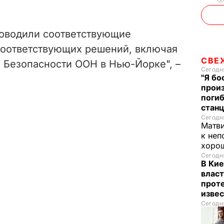
e
o
оводили соответствующие
соответствующих решений, включая
СВЕ
 Безопасности ООН в Нью-Йорке", –
Сегодня
"Я бо
произ
поги
стан
Сегодня
Матв
к неп
хорош
Сегодня
В Кие
власт
проте
изве
Сегодня