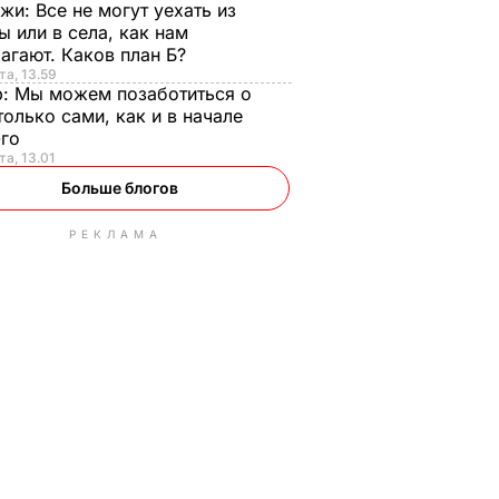
нжи:
Все не могут уехать из
ы или в села, как нам
агают. Каков план Б?
та, 13.59
р:
Мы можем позаботиться о
только сами, как и в начале
-го
та, 13.01
Больше блогов
РЕКЛАМА