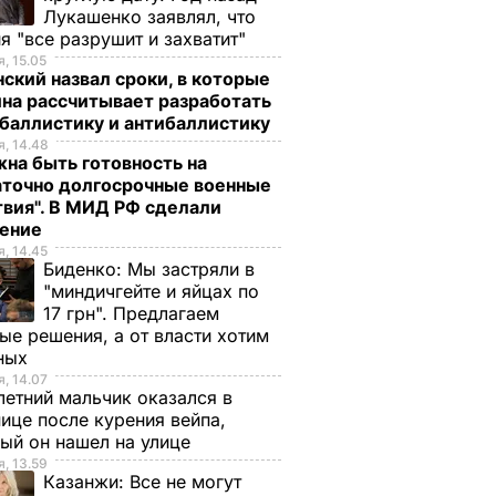
Лукашенко заявлял, что
я "все разрушит и захватит"
, 15.05
ский назвал сроки, в которые
на рассчитывает разработать
баллистику и антибаллистику
, 14.48
на быть готовность на
аточно долгосрочные военные
вия". В МИД РФ сделали
ление
, 14.45
Биденко:
Мы застряли в
"миндичгейте и яйцах по
17 грн". Предлагаем
ые решения, а от власти хотим
ных
, 14.07
етний мальчик оказался в
ице после курения вейпа,
ый он нашел на улице
, 13.59
Казанжи:
Все не могут