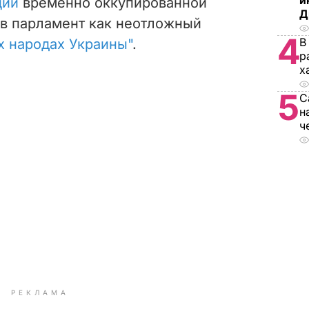
и
ции
временно оккупированной
Д
 в парламент как неотложный
4
В
х народах Украины"
.
р
х
5
С
н
ч
РЕКЛАМА