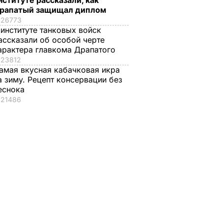
нституте рассказали, как
рапатый защищал диплом
26773
 институте танковых войск
ассказали об особой черте
арактера главкома Драпатого
23812
амая вкусная кабачковая икра
а зиму. Рецепт консервации без
еснока
21486