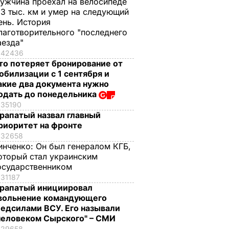
ужчина проехал на велосипеде
,3 тыс. км и умер на следующий
ень. История
лаготворительного "последнего
аезда"
42436
то потеряет бронирование от
обилизации с 1 сентября и
акие два документа нужно
одать до понедельника
35190
рапатый назвал главный
риоритет на фронте
32658
инченко:
Он был генералом КГБ,
оторый стал украинским
осударственником
31187
рапатый инициировал
вольнение командующего
едсилами ВСУ. Его называли
человеком Сырского" – СМИ
29658