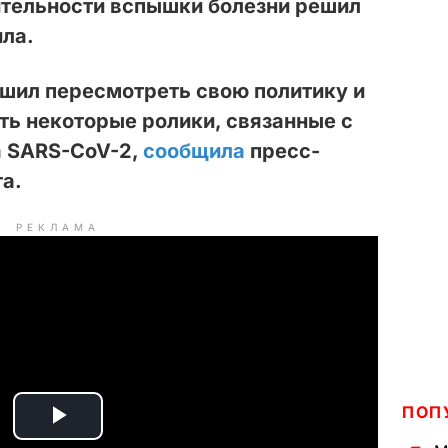
ительности вспышки болезни решил
ила.
ешил пересмотреть свою политику и
ь некоторые ролики, связанные с
а SARS-CoV-2,
сообщила
пресс-
а.
РЕКЛАМА
ПОП
P