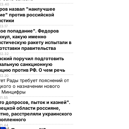
23.40
ров назвал "наилучшее
ие" против российской
истики
23.17
кое попадание". Федоров
кнул, какую именно
стическую ракету испытали в
отставки правительства
22.32
нский поручил подготовить
иальную санкционную
цию против РФ. О чем речь
22.20
ет Рады требует пояснений от
кого о назначении нового
ы Минцифры
21.55
о допросов, пыток и казней".
ецкой области россияне,
тно, расстреляли украинского
нопленного
21.44