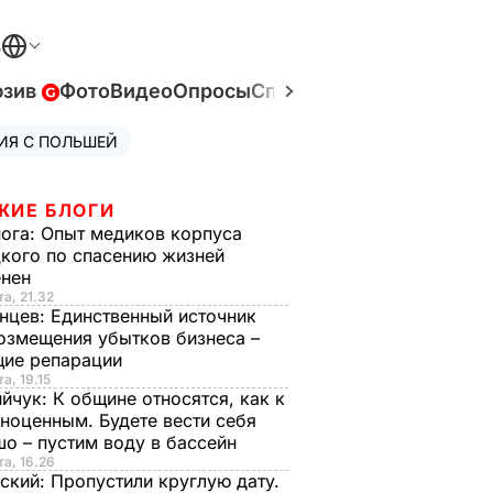
В
юзив
Фото
Видео
Опросы
Спецпроекты
Война в У
ИЯ С ПОЛЬШЕЙ
ЖИЕ БЛОГИ
нога:
Опыт медиков корпуса
кого по спасению жизней
енен
та, 21.32
нцев:
Единственный источник
озмещения убытков бизнеса –
щие репарации
а, 19.15
ийчук:
К общине относятся, как к
ноценным. Будете вести себя
о – пустим воду в бассейн
та, 16.26
ский:
Пропустили круглую дату.