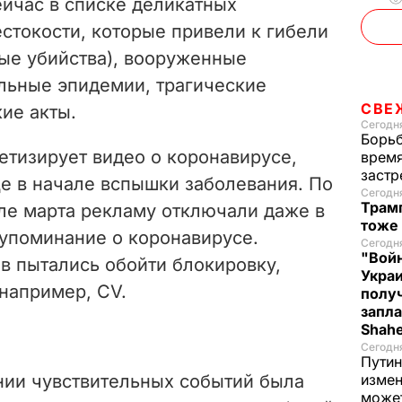
ейчас в списке
деликатны
х
стокости, которые привели к гибели
ые убийства), вооруженные
альные эпидемии, трагические
СВЕ
ие акты.
Сегодня
Борьб
етизирует видео о коронавирусе,
время
застр
 в начале вспышки заболевания. По
Сегодн
Трамп
але марта рекламу отключали даже в
тоже
упоминание о коронавирусе.
Сегодня
"Войн
в пытались обойти блокировку,
Укра
например, CV.
полу
запла
Shah
Сегодн
Путин
нии чувствительных событий была
измен
може