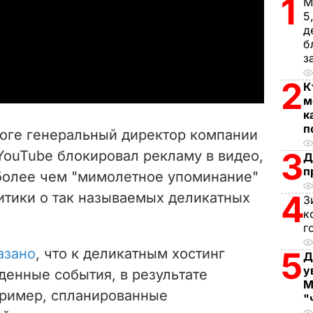
1
М
5
l
д
б
a
з
2
y
К
м
V
к
п
оге генеральный директор компании
i
3
 YouTube
блокировал рекламу в видео,
Д
п
более чем "
мимолетное упоминание"
d
4
итики о так называемых деликатных
З
e
к
г
o
азано
, что к
деликатны
м хостинг
5
Д
у
денные события, в результате
М
пример, спланированные
"