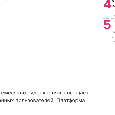
4
В
р
х
5
Н
П
п
в
жемесячно видеохостинг посещает
ванных пользователей. Платформа