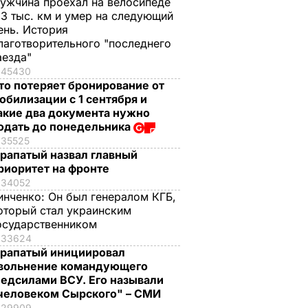
ужчина проехал на велосипеде
,3 тыс. км и умер на следующий
ень. История
лаготворительного "последнего
аезда"
45430
то потеряет бронирование от
обилизации с 1 сентября и
акие два документа нужно
одать до понедельника
35525
рапатый назвал главный
риоритет на фронте
34052
инченко:
Он был генералом КГБ,
оторый стал украинским
осударственником
33624
рапатый инициировал
вольнение командующего
едсилами ВСУ. Его называли
человеком Сырского" – СМИ
29909