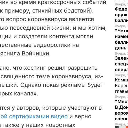
ния во время краткосрочных событий
Вчера, 
Федо
(к примеру,
стихийных бедствий).
оруж
то вопрос коронавируса является
балл
Вчера, 
тью повседневной жизни, и мы хотим,
"Чет
ции и создатели контента могли
наме
балли
чественные видеоролики на
день 
ъяснила
Войчицки.
Вчера, 
Зеле
спец
ано, что хостинг решил
разрешить
опера
освященного теме коронавируса, из-
Вчера, 
Комит
пышки. Однако показ рекламы будет
Корец
глав
орых каналах.
Вчера, 
"Мест
тся у авторов, которые участвуют в
В Дон
вероя
ной сертификации видео
и верно
воен
а также у наших новостных
Вчера, 