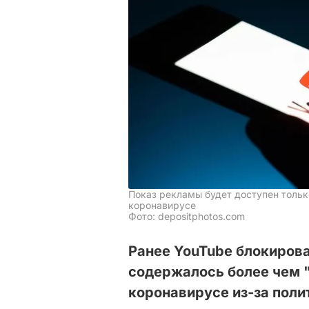
Показ рекламы будет доступен тольк
коронавирусе
Фото: depositphotos.com
Ранее YouTube блокирова
содержалось более чем 
коронавирусе из-за поли