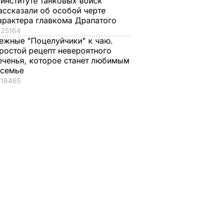
 институте танковых войск
ассказали об особой черте
арактера главкома Драпатого
25164
ежные "Поцелуйчики" к чаю.
ростой рецепт невероятного
еченья, которое станет любимым
 семье
18465