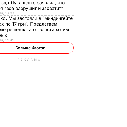
азад Лукашенко заявлял, что
я "все разрушит и захватит"
та, 16.07
нко:
Мы застряли в "миндичгейте
ах по 17 грн". Предлагаем
ые решения, а от власти хотим
ных
та, 14.45
Больше блогов
РЕКЛАМА