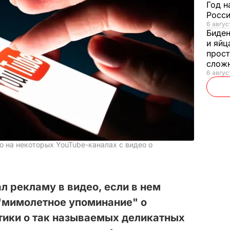
Год н
Росси
6 авгус
Биде
и яйц
прост
слож
6 авгус
о на некоторых YouTube-каналах с видео о
л рекламу в видео, если в нем
"мимолетное упоминание" о
тики о так называемых деликатных