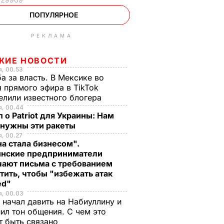
ПОПУЛЯРНОЕ
РЕКЛАМА
ЖИЕ НОВОСТИ
, 00.53
а за власть. В Мексике во
 прямого эфира в TikTok
елили известного блогера
я, 00.44
 о Patriot для Украины: Нам
 нужны эти ракеты
, 00.27
а стала бизнесом".
инские предприниматели
чают письма с требованием
тить, чтобы "избежать атак
ed"
я, 00.03
 начал давить на Набиуллину и
ил тон общения. С чем это
т быть связано