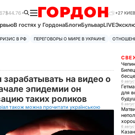
67
$44.76
+27 КИЕ
ервью
В гостях у Гордона
Блоги
Бульвар
LIVE
Экскл
РИЗИС В РФ
ПЕРЕГОВОРЫ О МИРЕ В УКРАИНЕ
ОТНОШЕН
СВЕ
Чепи
Билец
бесц
 зарабатывать на видео о
6 авгус
Гетма
начале эпидемии он
для в
зацию таких роликов
буду
6 август
ріал також можна прочитати українською
Матв
непол
хорош
6 авгус
Казан