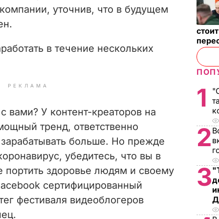
компании, уточнив, что в
будущем
ен.
стои
пере
работать в течение нескольких
ПОП
РЕКЛАМА
1
"
т
к
 с вами? У контент-креаторов на
мощный тренд, ответственно
2
В
 зарабатывать больше. Но прежде
в
г
коронавирус, убедитесь, что вы в
3
е портить здоровье людям и своему
"
д
Facebook сертифицированный
и
тег фестиваля видеоблогеров
Д
нец.