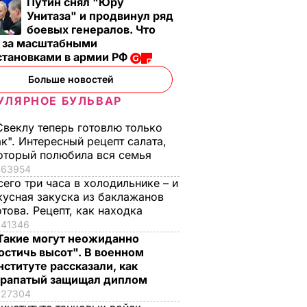
Путин снял "Юру
Унитаза" и продвинул ряд
боевых генералов. Что
т за масштабными
становками в армии РФ
Больше новостей
УЛЯРНОЕ БУЛЬВАР
Свеклу теперь готовлю только
ак". Интересный рецепт салата,
оторый полюбила вся семья
63954
сего три часа в холодильнике – и
кусная закуска из баклажанов
отова. Рецепт, как находка
41346
Такие могут неожиданно
остичь высот". В военном
нституте рассказали, как
рапатый защищал диплом
27304