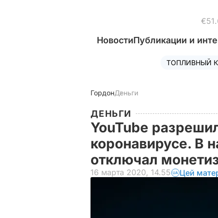
€51.
Новости
Публикации и инт
ТОПЛИВНЫЙ К
Гордон
Деньги
ДЕНЬГИ
YouTube разрешил
коронавирусе. В 
отключал монети
16 марта 2020, 14.55
Цей мате