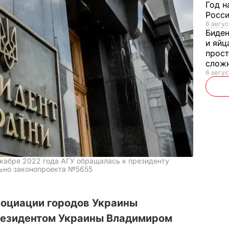
Год н
Росси
6 авгус
Биде
и яйц
прост
слож
6 авгус
екабре 2022 года АГУ обращалась к президенту
льно законопроекта №5655
социации городов Украины
резидентом Украины Владимиром