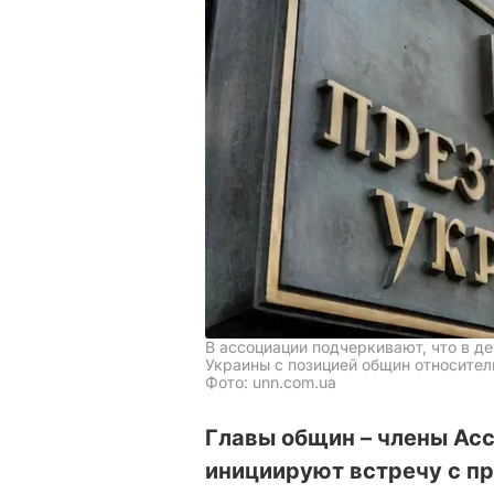
В ассоциации подчеркивают, что в д
Украины с позицией общин относите
Фото: unn.com.ua
Главы общин – члены Ас
инициируют встречу с п