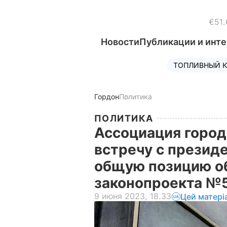
€51.
Новости
Публикации и инт
ТОПЛИВНЫЙ К
Гордон
Политика
ПОЛИТИКА
Ассоциация город
встречу с презид
общую позицию о
законопроекта №
9 июня 2023, 18.33
Цей матері