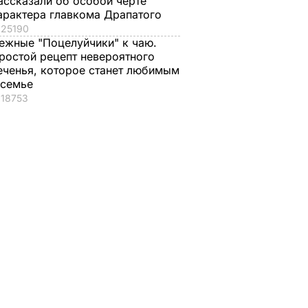
ассказали об особой черте
арактера главкома Драпатого
25190
ежные "Поцелуйчики" к чаю.
ростой рецепт невероятного
еченья, которое станет любимым
 семье
18753