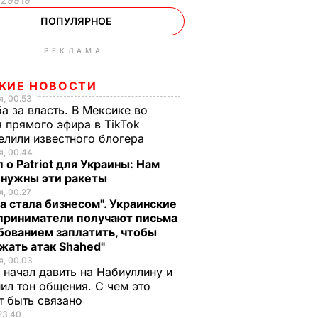
ПОПУЛЯРНОЕ
РЕКЛАМА
ЖИЕ НОВОСТИ
, 00.53
а за власть. В Мексике во
 прямого эфира в TikTok
елили известного блогера
, 00.44
 о Patriot для Украины: Нам
 нужны эти ракеты
, 00.27
а стала бизнесом". Украинские
приниматели получают письма
бованием заплатить, чтобы
жать атак Shahed"
, 00.03
 начал давить на Набиуллину и
ил тон общения. С чем это
т быть связано
23.40