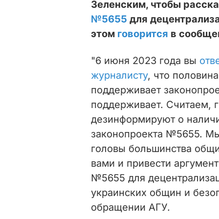
Зеленским, чтобы расска
№5655
для децентрализа
этом
говорится
в сообще
"6 июня 2023 года вы
отв
журналисту
, что половин
поддерживает законопрое
поддерживает. Считаем, г
дезинформируют о налич
законопроекта №5655. Мы
головы большинства общин
вами и привести аргумент
№5655 для децентрализац
украинских общин и безоп
обращении АГУ.