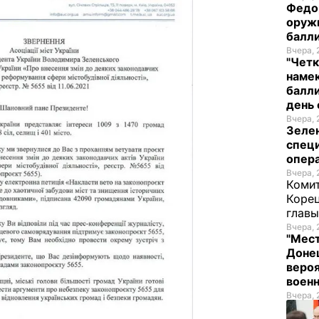
Федо
оруж
балл
Вчера, 
"Четк
намек
балли
день 
Вчера, 
Зеле
спец
опера
Вчера, 
Комит
Корец
глав
Вчера, 
"Мест
Донец
вероя
воен
Вчера, 