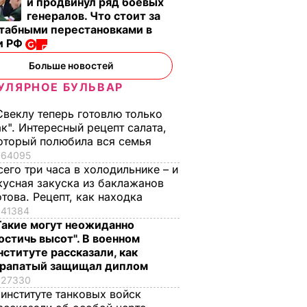
и продвинул ряд боевых
генералов. Что стоит за
табными перестановками в
и РФ
Больше новостей
УЛЯРНОЕ БУЛЬВАР
Свеклу теперь готовлю только
ак". Интересный рецепт салата,
оторый полюбила вся семья
64095
сего три часа в холодильнике – и
кусная закуска из баклажанов
отова. Рецепт, как находка
41384
Такие могут неожиданно
остичь высот". В военном
нституте рассказали, как
рапатый защищал диплом
27330
 институте танковых войск