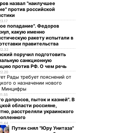
ров назвал "наилучшее
ие" против российской
истики
23.17
ое попадание". Федоров
нул, какую именно
стическую ракету испытали в
отставки правительства
22.32
нский поручил подготовить
иальную санкционную
цию против РФ. О чем речь
22.20
ет Рады требует пояснений от
кого о назначении нового
ы Минцифры
21.55
о допросов, пыток и казней". В
кой области россияне,
тно, расстреляли украинского
нопленного
21.44
Путин снял "Юру Унитаза"