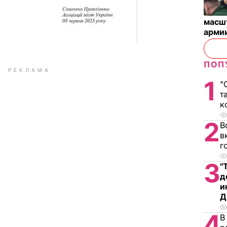
масш
арми
ПОП
РЕКЛАМА
1
"
т
к
2
В
в
г
3
"
д
и
Д
4
В