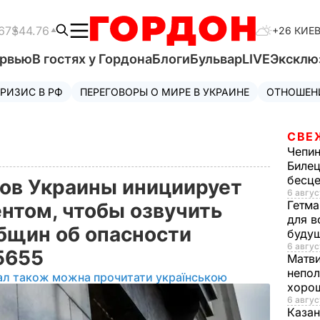
67
$44.76
+26 КИЕ
ервью
В гостях у Гордона
Блоги
Бульвар
LIVE
Эксклю
РИЗИС В РФ
ПЕРЕГОВОРЫ О МИРЕ В УКРАИНЕ
ОТНОШЕН
СВЕ
Чепи
Билец
бесц
ов Украины инициирует
6 авгус
Гетма
ентом, чтобы озвучить
для в
бщин об опасности
буду
6 авгус
5655
Матв
непол
ал також можна прочитати українською
хорош
6 авгус
Казан