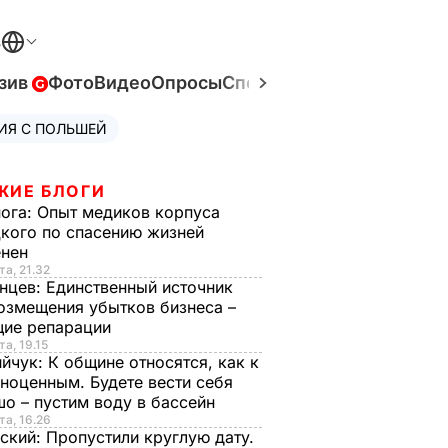
В
зив
Фото
Видео
Опросы
Спецпроекты
Война в Ук
ИЯ С ПОЛЬШЕЙ
ЖИЕ БЛОГИ
нога:
Опыт медиков корпуса
кого по спасению жизней
енен
та, 21.32
нцев:
Единственный источник
озмещения убытков бизнеса –
щие репарации
та, 19.15
ийчук:
К общине относятся, как к
ноценным. Будете вести себя
о – пустим воду в бассейн
та, 16.26
ский:
Пропустили круглую дату.