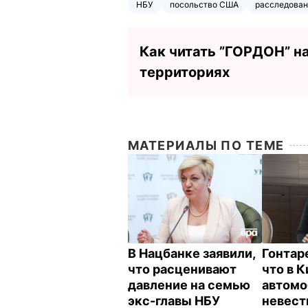
НБУ
посольство США
расследован
Как читать ”ГОРДОН” н
территориях
МАТЕРИАЛЫ ПО ТЕМЕ
В Нацбанке заявили,
Гонтар
что расценивают
что в 
давление на семью
автомо
экс-главы НБУ
невес