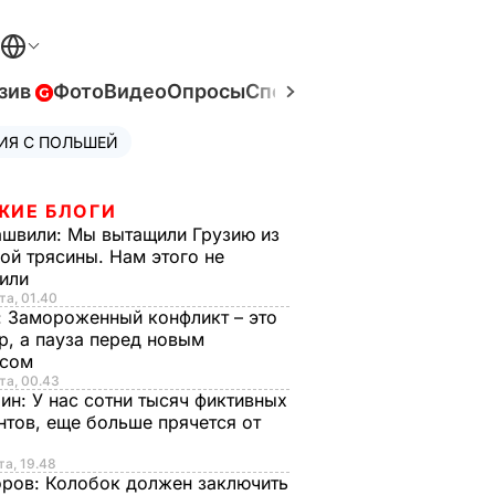
зив
Фото
Видео
Опросы
Спецпроекты
Война в Ук
ИЯ С ПОЛЬШЕЙ
ЖИЕ БЛОГИ
ашвили:
Мы вытащили Грузию из
ой трясины. Нам этого не
тили
та, 01.40
:
Замороженный конфликт – это
р, а пауза перед новым
исом
та, 00.43
рин:
У нас сотни тысяч фиктивных
нтов, еще больше прячется от
та, 19.48
оров:
Колобок должен заключить