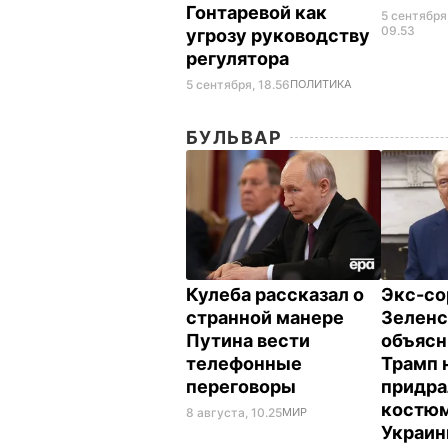
Гонтаревой как
5 сентября
09.53
угрозу руководству
регулятора
5 сентября, 18.56
ПОЛИТИКА
БУЛЬВАР
Кулеба рассказал о
Экс-со
странной манере
Зеленс
Путина вести
объясн
телефонные
Трамп 
переговоры
придра
костюм
8 августа, 10.25
МИР
Украи