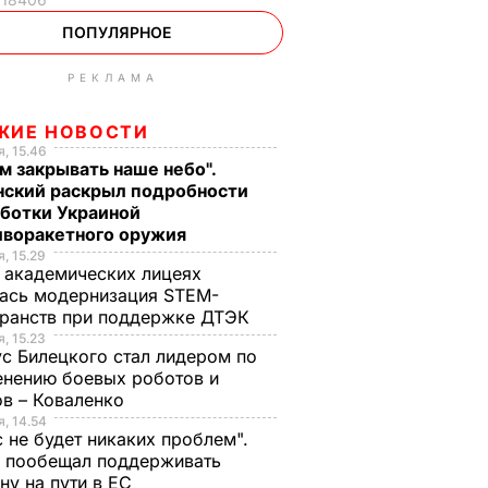
ПОПУЛЯРНОЕ
РЕКЛАМА
ЖИЕ НОВОСТИ
, 15.46
м закрывать наше небо".
нский раскрыл подробности
аботки Украиной
иворакетного оружия
, 15.29
 академических лицеях
ась модернизация STEM-
ранств при поддержке ДТЭК​
, 15.23
с Билецкого стал лидером по
нению боевых роботов и
в – Коваленко
, 14.54
с не будет никаких проблем".
ч пообещал поддерживать
ну на пути в ЕС