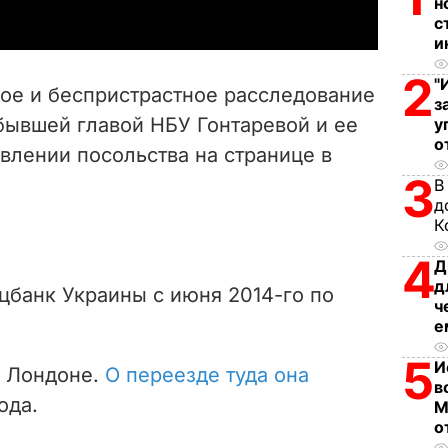
н
y
с
и
V
2
"
е и беспристрастное расследование
з
i
бывшей главой НБУ Гонтаревой и ее
у
о
влении посольства на странице в
d
3
В
e
д
К
o
4
Д
д
цбанк Украины с июня 2014-го по
ч
е
5
И
в Лондоне.
О переезде туда она
в
ода.
М
о