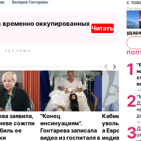
с тов
ие
Валерия Гонтарева
Сегодня
а временно оккупированных
Читать
удар
РЕКЛАМА
ПОП
1
"
н
с
и
2
"
Д
н
д
ева заявила,
"Конец
Кабмин согл
Киеве сожгли
инсинуациям".
увольнение К
3
Д
биль ее
Гонтарева записала
а Евросоюз –
о
тки
видео из госпиталя в
индивидуаль