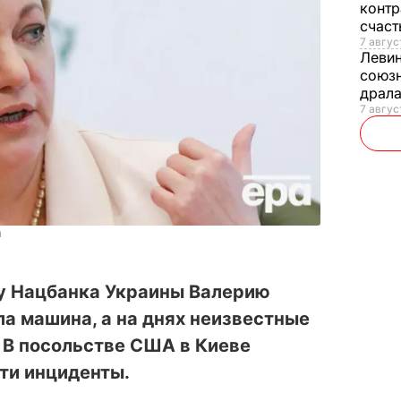
контр
счас
7 авгус
Леви
союзн
драла
7 август
а
ву Нацбанка Украины Валерию
ла машина, а на днях неизвестные
. В посольстве США в Киеве
ти инциденты.