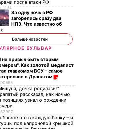
арами после атаки РФ
, 11.58
За одну ночь в РФ
загорелись сразу два
НПЗ. Что известно об
ах
Больше новостей
УЛЯРНОЕ БУЛЬВАР
Я не привык быть вторым
омером". Как золотой медалист
тал главкомом ВСУ – самое
нтересное о Драпатом
90585
Мишуня, дочка родилась!"
рапатый рассказал, как ночью
а позициях узнал о рождении
очери
асовал
62997
личко,
обавьте это в каждую банку – и
гурцы под капроновой крышкой
ные