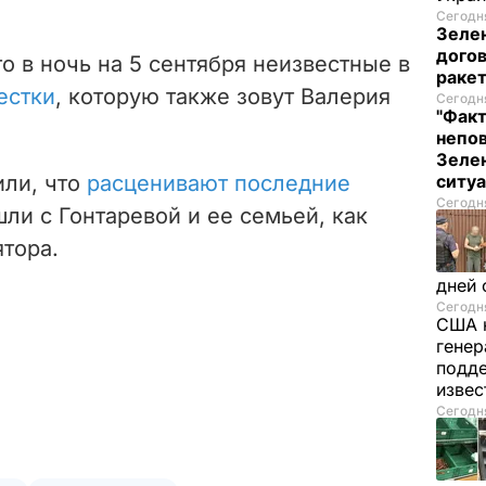
Сегодня
Зеле
догов
то в ночь на 5 сентября неизвестные в
ракет
естки
,
которую также зовут Валерия
Сегодня
"Факт
непо
Зелен
или, что
расценивают последние
ситу
Сегодня
шли с Гонтаревой и ее семьей, как
ятора.
дней 
Сегодня
США 
генер
подде
изве
Сегодня