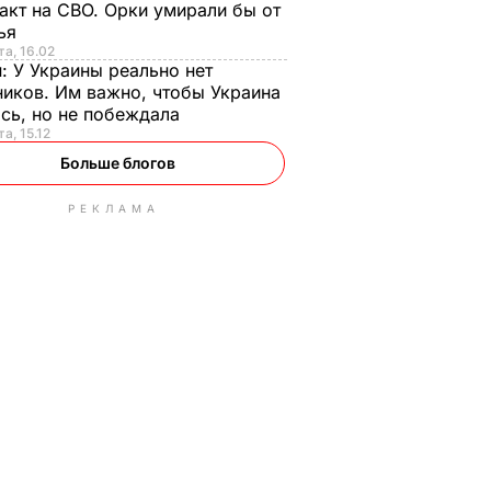
акт на СВО. Орки умирали бы от
тья
та, 16.02
н:
У Украины реально нет
иков. Им важно, чтобы Украина
сь, но не побеждала
а, 15.12
Больше блогов
РЕКЛАМА