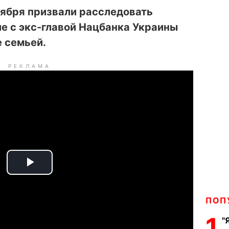
тября призвали расследовать
е с экс-главой Нацбанка Украины
е семьей.
РЕКЛАМА
P
l
ПОП
a
1
"