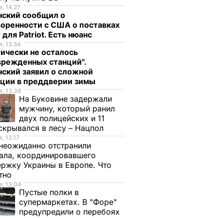
, 14.27
нский сообщил о
оренности с США о поставках
 для Patriot. Есть нюанс
, 13.54
ически не осталось
врежденных станций".
ский заявил о сложной
ации в преддверии зимы
, 13.38
На Буковине задержали
мужчину, который ранил
двух полицейских и 11
скрывался в лесу – Нацпол
, 13.17
неожиданно отстранили
ала, координировавшего
ржку Украины в Европе. Что
стно
, 13.04
Пустые полки в
супермаркетах. В "Форе"
предупредили о перебоях