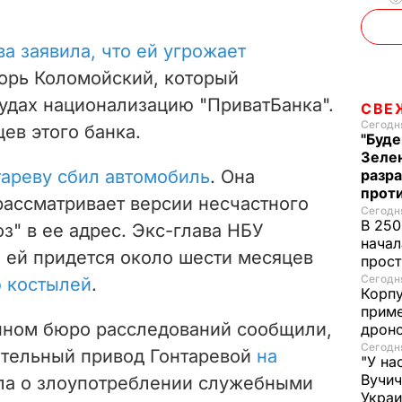
ва заявила, что ей угрожает
орь Коломойский, который
судах национализацию "ПриватБанка".
СВЕ
Сегодня
ев этого банка.
"Буде
Зеле
тареву сбил автомобиль
. Она
разр
прот
рассматривает версии несчастного
Сегодня
В 250
оз" в ее адрес. Экс-глава НБУ
начал
и ей придется около шести месяцев
прост
Сегодня
 костылей
.
Корпу
приме
енном бюро расследований сообщили,
дроно
Сегодня
ительный привод Гонтаревой
на
"У на
Вучи
ла о злоупотреблении служебными
Украи