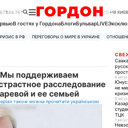
.67
$44.76
+18 КИЕВ
ервью
В гостях у Гордона
Блоги
Бульвар
LIVE
Эксклю
РИЗИС В РФ
ПЕРЕГОВОРЫ О МИРЕ В УКРАИНЕ
ОТНОШЕН
СВЕ
Саак
русск
прос
 Мы поддерживаем
8 авгус
Юнус
страстное расследование
не ми
таревой и ее семьей
криз
8 авгус
еріал також можна прочитати українською
Каза
студе
ТЦК
7 авгус
Невз