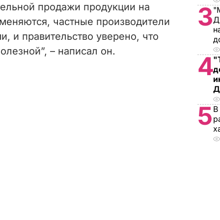
тельной продажи продукции на
3
"
Д
меняются, частные производители
н
, и правительство уверено, что
д
олезной”, – написал он.
4
"
д
и
Д
5
В
р
х