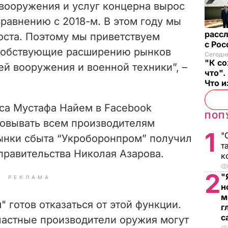
 вооружения и услуг концерна вырос
сравнению с 2018-м. В этом году мы
рассл
ста. Поэтому мы приветствуем
с Ро
собствующие расширению рынков
Сегодня
"К со
й вооружения и военной техники”, –
что".
Что 
са Мустафа Найем в Facebook
ПОП
асовывать всем производителям
1
"
ынки сбыта “Укроборонпром” получил
т
правительства Николая Азарова.
к
2
"
РЕКЛАМА
н
м
 готов отказаться от этой функции.
г
с
частные производители оружия могут