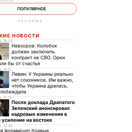
ПОПУЛЯРНОЕ
РЕКЛАМА
ЖИЕ НОВОСТИ
, 16.02
Невзоров:
Колобок
должен заключить
контракт на СВО. Орки
ли бы от счастья
, 15.12
Левин:
У Украины реально
нет союзников. Им важно,
чтобы Украина дралась,
е побеждала
, 15.10
После доклада Драпатого
Зеленский анонсировал
кадровые изменения в
 усиление на востоке
, 14.50
ия формирует боевые