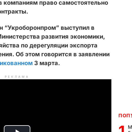
в компаниям право самостоятельно
онтракты.
н “Укроборонпром” выступил в
инистерства развития экономики,
зяйства по дерегуляции экспорта
ения. Об этом говорится в заявлении
ликованном
3 марта.
РЕКЛАМА
ПОП
1
М