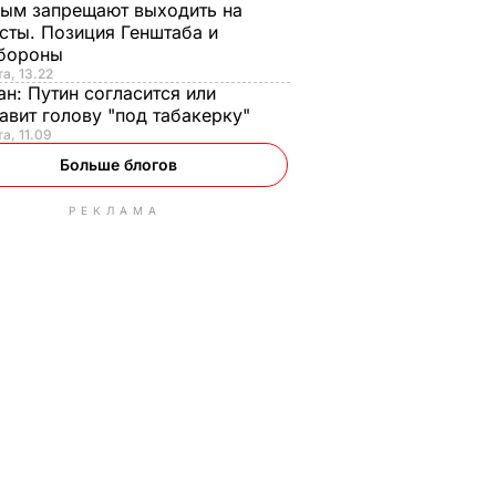
ым запрещают выходить на
сты. Позиция Генштаба и
бороны
та, 13.22
ан:
Путин согласится или
авит голову "под табакерку"
та, 11.09
Больше блогов
РЕКЛАМА