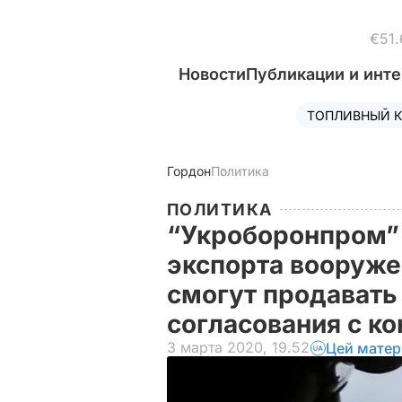
€51.
Новости
Публикации и инт
ТОПЛИВНЫЙ К
Гордон
Политика
ПОЛИТИКА
“Укроборонпром”
экспорта вооруже
смогут продавать
согласования с к
3 марта 2020, 19.52
Цей матер