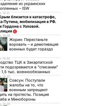
зделения из украинских
нопленных – ISW
, 14.21
Крым близится к катастрофе,
а Путина, мобилизация в РФ.
 Гордона с Узловой.
сляция
, 14.06
Жорин:
Перестаньте
воровать – и демотивация
военных будет гораздо
, 13.52
одство ТЦК в Закарпатской
ти подозревается в "списании"
 1,5 тыс. военнообязанных
, 13.22
Совсун:
Поступали
жалобы на то, что
военным запрещают
ить на протесты. Позиция
таба и Минобороны
, 13.20