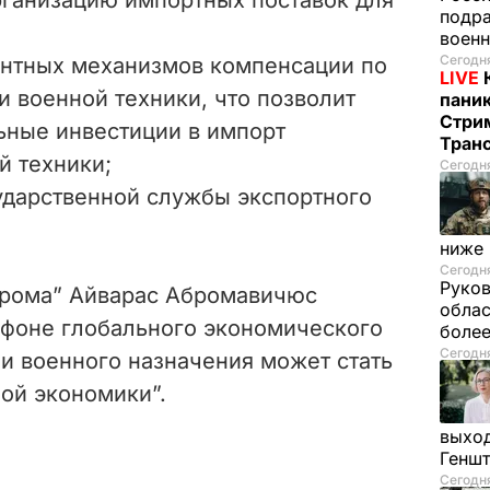
подра
воен
Сегодня
нтных механизмов компенсации по
LIVE
 военной техники, что позволит
паник
Стрим
ьные инвестиции в импорт
Тран
й техники;
Сегодня
дарственной службы экспортного
ниже
Сегодня
Руков
прома” Айварас Абромавичюс
облас
а фоне глобального экономического
более
Сегодня
и военного назначения может стать
ой экономики”.
выход
Генш
Сегодня