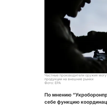
Частные производители оружия могу
продукции на внешние рынки
Фото: EPA
По мнению “Укроборонпр
себе функцию координац