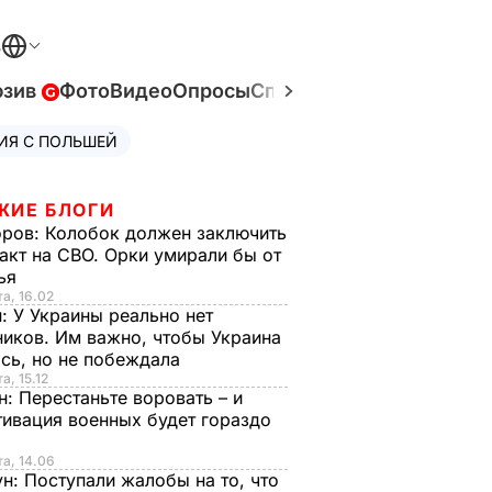
В
юзив
Фото
Видео
Опросы
Спецпроекты
Война в У
ИЯ С ПОЛЬШЕЙ
ЖИЕ БЛОГИ
оров:
Колобок должен заключить
акт на СВО. Орки умирали бы от
тья
та, 16.02
н:
У Украины реально нет
иков. Им важно, чтобы Украина
сь, но не побеждала
а, 15.12
н:
Перестаньте воровать – и
ивация военных будет гораздо
та, 14.06
ун:
Поступали жалобы на то, что