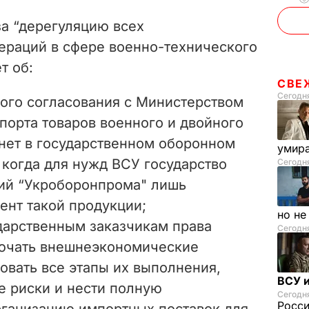
за “дерегуляцию всех
раций в сфере военно-технического
т об:
СВЕ
Сегодня
ого согласования с Министерством
порта товаров военного и двойного
 нет в государственном оборонном
умира
, когда для нужд ВСУ государство
Сегодня
тий “Укроборонпрома" лишь
ент такой продукции;
но н
дарственным заказчикам права
Сегодня
лючать внешнеэкономические
овать все этапы их выполнения,
ВСУ и
е риски и нести полную
Сегодня
Росс
организацию импортных поставок для