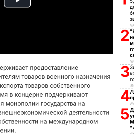
5
P
д
б
l
з
2
"
a
н
м
y
г
с
V
3
ерживает предоставление
З
i
к
ителям товаров военного назначения
г
кспорта товаров собственного
d
4
Д
емя в концерне подчеркивают
п
e
я монополии государства на
5
Д
 внешнеэкономической деятельности
o
у
обственности на международном
М
"
щении.