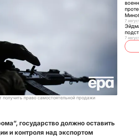
военн
проте
Мино
7 авгус
Эйдм
подст
7 авгус
т получить право самостоятельной продажи
ома”, государство должно оставить
ии и контроля над экспортом