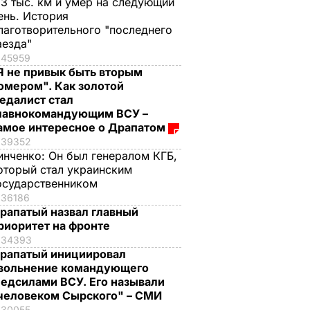
,3 тыс. км и умер на следующий
ень. История
лаготворительного "последнего
аезда"
45959
Я не привык быть вторым
омером". Как золотой
едалист стал
лавнокомандующим ВСУ –
амое интересное о Драпатом
39352
инченко:
Он был генералом КГБ,
оторый стал украинским
осударственником
36186
рапатый назвал главный
риоритет на фронте
34393
рапатый инициировал
вольнение командующего
едсилами ВСУ. Его называли
человеком Сырского" – СМИ
30055