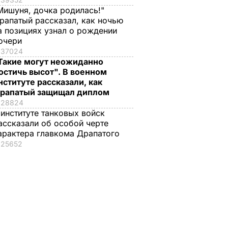
Мишуня, дочка родилась!"
рапатый рассказал, как ночью
а позициях узнал о рождении
очери
37024
Такие могут неожиданно
остичь высот". В военном
нституте рассказали, как
рапатый защищал диплом
28824
 институте танковых войск
ассказали об особой черте
арактера главкома Драпатого
25652