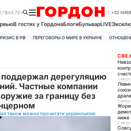
67
$44.76
+32 КИЕ
ервью
В гостях у Гордона
Блоги
Бульвар
LIVE
Экскл
РИЗИС В РФ
ПЕРЕГОВОРЫ О МИРЕ В УКРАИНЕ
ОТНОШЕН
СВЕ
Невз
контр
счас
 поддержал дерегуляцию
7 авгус
Леви
ний. Частные компании
союзн
 оружие за границу без
драла
7 август
онцерном
Жори
демот
іал також можна прочитати українською
ниже
7 авгус
Совс