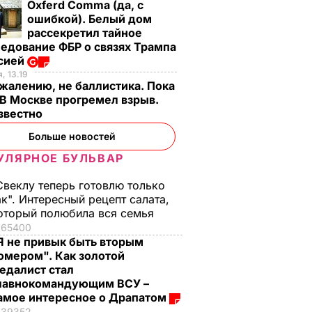
Oxferd Comma (да, с
ошибкой). Белый дом
рассекретил тайное
едование ФБР о связях Трампа
ссией
, 13.19
жалению, не баллистика. Пока
 В Москве прогремел взрыв.
известно
Больше новостей
УЛЯРНОЕ БУЛЬВАР
Свеклу теперь готовлю только
ак". Интересный рецепт салата,
оторый полюбила вся семья
65400
Я не привык быть вторым
омером". Как золотой
едалист стал
лавнокомандующим ВСУ –
амое интересное о Драпатом
39352