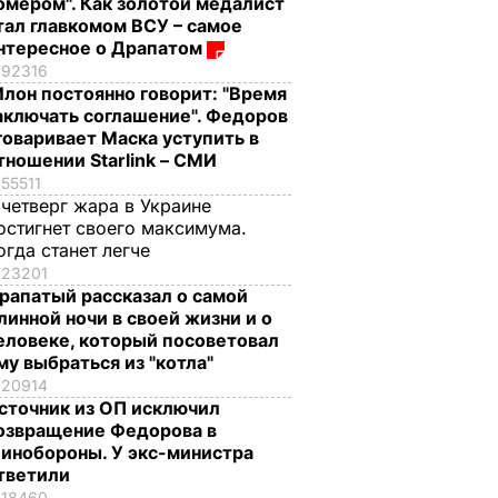
омером". Как золотой медалист
тал главкомом ВСУ – самое
нтересное о Драпатом
92316
Илон постоянно говорит: "Время
аключать соглашение". Федоров
говаривает Маска уступить в
тношении Starlink – СМИ
55511
 четверг жара в Украине
остигнет своего максимума.
огда станет легче
23201
рапатый рассказал о самой
линной ночи в своей жизни и о
еловеке, который посоветовал
му выбраться из "котла"
20914
сточник из ОП исключил
озвращение Федорова в
инобороны. У экс-министра
тветили
18460