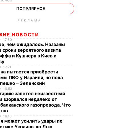
ПОПУЛЯРНОЕ
РЕКЛАМА
ЖИЕ НОВОСТИ
, 17.30
е, чем ожидалось. Названы
 сроки вероятного визита
ффа и Кушнера в Киев и
ву
, 17.21
ина пытается приобрести
мы ПВО у Израиля, но пока
спешно – Зеленский
, 16.53
гарию залетел неизвестный
и взорвался недалеко от
балканского газопровода. Что
стно
, 16.10
я может усилить удары по
етике Украины ко Дню