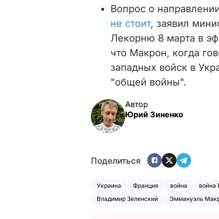
Вопрос о направлении
не стоит
, заявил мин
Лекорню 8 марта в э
что Макрон, когда го
западных войск в Укр
"общей войны".
Автор
Юрий Зиненко
Поделиться
Украина
Франция
война
война 
Владимир Зеленский
Эммануэль Мак