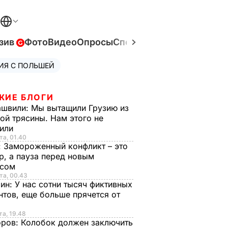
зив
Фото
Видео
Опросы
Спецпроекты
Война в Ук
ИЯ С ПОЛЬШЕЙ
ЖИЕ БЛОГИ
ашвили:
Мы вытащили Грузию из
ой трясины. Нам этого не
тили
та, 01.40
:
Замороженный конфликт – это
р, а пауза перед новым
исом
та, 00.43
рин:
У нас сотни тысяч фиктивных
нтов, еще больше прячется от
та, 19.48
оров:
Колобок должен заключить