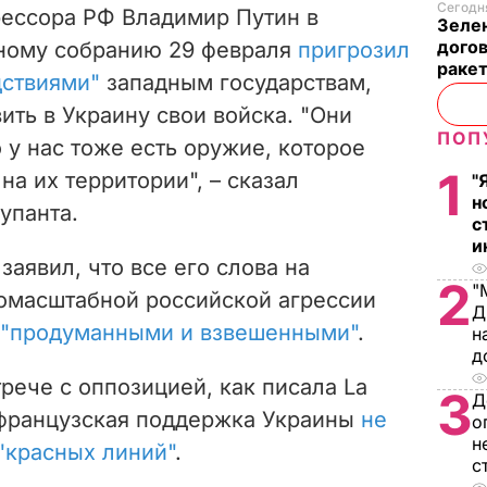
Сегодня
рессора РФ Владимир Путин в
Зеле
догов
ному собранию 29 февраля
пригрозил
ракет
дствиями"
западным государствам,
ить в Украину свои войска. "Они
ПОП
 у нас тоже есть оружие, которое
1
на их территории", – сказал
"
н
упанта.
с
и
заявил, что все его слова на
2
"
омасштабной российской агрессии
Д
 "продуманными и взвешенными"
.
н
д
рече с оппозицией, как писала La
3
Д
 французская поддержка Украины
не
о
н
"красных линий"
.
с