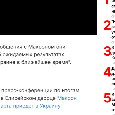
н
l
с
и
a
2
"
з
y
у
о
V
3
я общения с Макроном они
В
i
д
 ожидаемых результатах
К
краине в ближайшее время".
d
4
Д
д
e
ч
е
o
й пресс-конференции по итогам
5
И
 в Елисейском дворце
Макрон
в
М
марта приедет в Украину
.
о