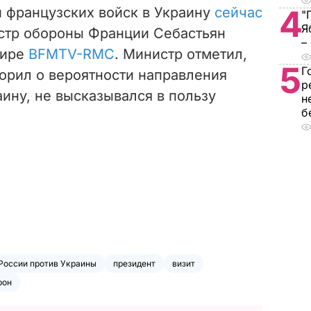
4
 французских войск в Украину
сейчас
"
Я
истр обороны Франции Себастьян
–
фире
BFMTV-RMC
. Министр отметил,
5
Г
ворил о вероятности направления
р
аину,
не высказывался в пользу
н
б
России против Украины
президент
визит
рон