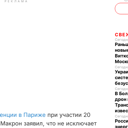
РЕКЛАМА
СВЕ
Сегодня
Раньш
новые
Витко
Моск
Сегодня
Укра
систе
безу
Сегодня
В Бол
дрон 
Транс
изве
енции в Париже
при участии 20
Сегодня
Росси
Макрон заявил, что не исключает
энерг