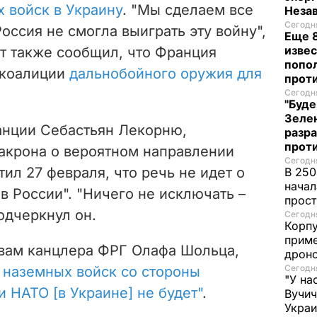
 войск в Украину
. "Мы сделаем все
Неза
Сегодня
оссия не смогла выиграть эту войну",
Еще 8
извес
нт также сообщил, что Франция
попо
 коалиции
дальнобойного оружия для
прот
Сегодня
"Буде
Зеле
нции Себастьян
Лекорню,
разр
прот
акрона о вероятном направлении
Сегодня
тил 27 февраля, что речь не идет о
В 250
начал
в России". "Ничего не исключать –
прост
подчеркнул он.
Сегодня
Корпу
приме
овам канцлера ФРГ Олафа Шольца,
дроно
Сегодня
 наземных войск со стороны
"У на
и НАТО [в Украине] не будет"
.
Вучи
Украи