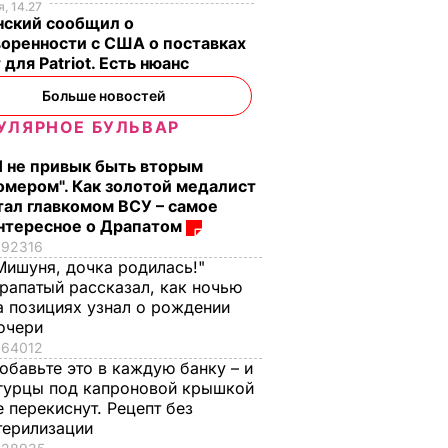
, 14.27
нский сообщил о
оренности с США о поставках
 для Patriot. Есть нюанс
Больше новостей
УЛЯРНОЕ БУЛЬВАР
Я не привык быть вторым
омером". Как золотой медалист
тал главкомом ВСУ – самое
нтересное о Драпатом
92316
Мишуня, дочка родилась!"
рапатый рассказал, как ночью
а позициях узнал о рождении
очери
64012
обавьте это в каждую банку – и
гурцы под капроновой крышкой
е перекиснут. Рецепт без
терилизации