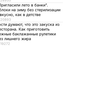
28935
Пригласили лето в банки".
блоки на зиму без стерилизации
 вкусно, как в детстве
20893
ости думают, что это закуска из
есторана. Как приготовить
ежные баклажанные рулетики
ез лишнего жира
19272