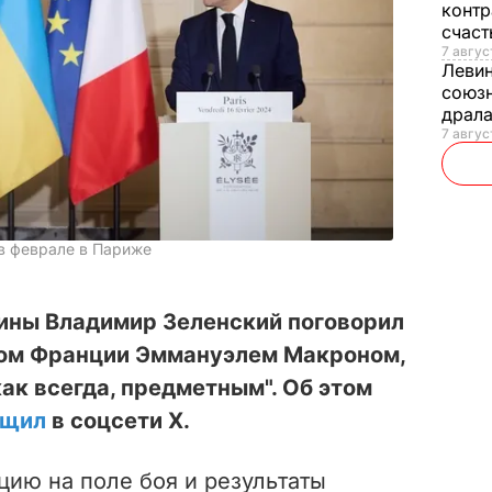
контр
счас
7 авгус
Леви
союзн
драла
7 август
в феврале в Париже
аины Владимир Зеленский поговорил
том Франции Эммануэлем Макроном,
как всегда, предметным". Об этом
бщил
в соцсети Х.
цию на поле боя и результаты