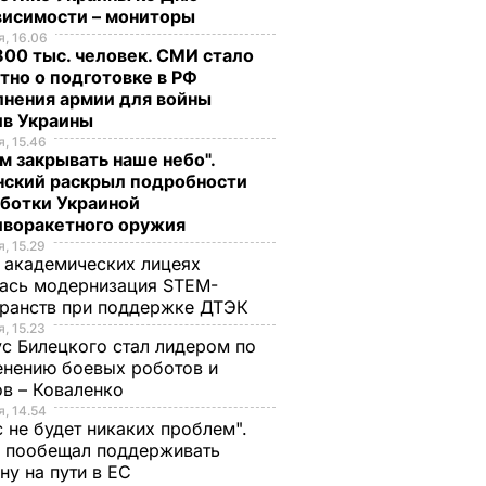
висимости – мониторы
, 16.06
00 тыс. человек. СМИ стало
тно о подготовке в РФ
лнения армии для войны
ив Украины
, 15.46
м закрывать наше небо".
нский раскрыл подробности
аботки Украиной
иворакетного оружия
, 15.29
 академических лицеях
ась модернизация STEM-
ранств при поддержке ДТЭК​
, 15.23
с Билецкого стал лидером по
нению боевых роботов и
в – Коваленко
, 14.54
с не будет никаких проблем".
ч пообещал поддерживать
ну на пути в ЕС