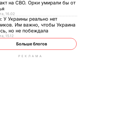
акт на СВО. Орки умирали бы от
тья
та, 16.02
н:
У Украины реально нет
иков. Им важно, чтобы Украина
сь, но не побеждала
а, 15.12
Больше блогов
РЕКЛАМА