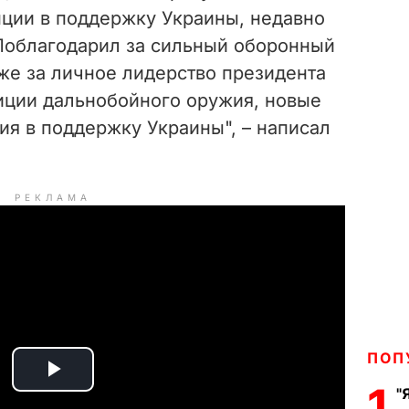
ции в поддержку Украины, недавно
Поблагодарил за сильный оборонный
акже за личное лидерство президента
иции дальнобойного оружия, новые
ия в поддержку Украины", – написал
РЕКЛАМА
ПОП
P
1
"