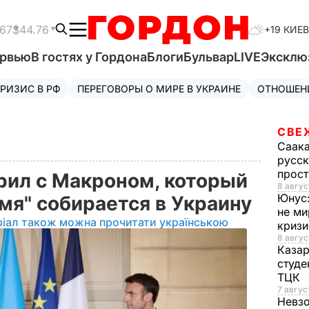
.67
$44.76
+19 КИЕВ
ервью
В гостях у Гордона
Блоги
Бульвар
LIVE
Эксклю
РИЗИС В РФ
ПЕРЕГОВОРЫ О МИРЕ В УКРАИНЕ
ОТНОШЕН
СВЕ
Саак
русск
прос
рил с Макроном, который
8 авгус
Юнус
мя" собирается в Украину
не ми
ріал також можна прочитати українською
криз
8 авгус
Каза
студе
ТЦК
7 авгус
Невз