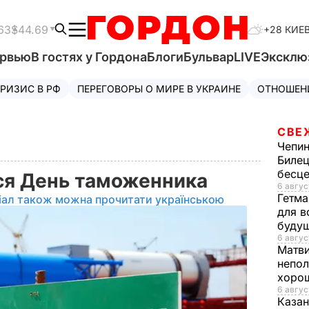
63
$44.69
+28 КИЕ
ервью
В гостях у Гордона
Блоги
Бульвар
LIVE
Эксклю
РИЗИС В РФ
ПЕРЕГОВОРЫ О МИРЕ В УКРАИНЕ
ОТНОШЕН
СВЕ
Чепи
Билец
бесц
ся День таможенника
6 авгус
Гетма
іал також можна прочитати українською
для в
буду
6 авгус
Матв
непол
хорош
6 авгус
Казан