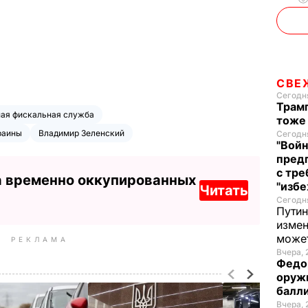
СВЕ
Сегодня
Трамп
ная фискальная служба
тоже
раины
Владимир Зеленский
Сегодня
"Войн
пред
с тре
а временно оккупированных
"избе
Читать
Сегодня
Путин
измен
може
РЕКЛАМА
Вчера, 
Федо
оруж
балл
Вчера, 