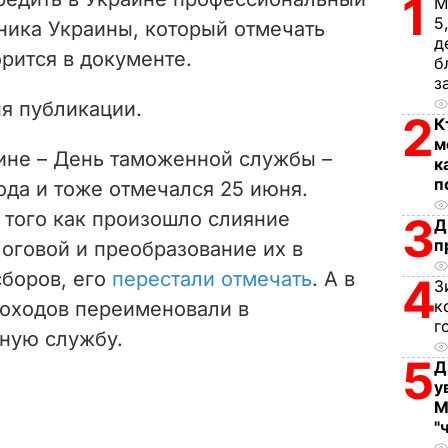
1
d
М
5
ника Украины, который отмечать
д
e
орится в документе.
б
з
o
ня публикации.
2
К
м
ине – День таможенной службы –
к
п
ода и тоже отмечался 25 июня.
е того как произошло слияние
3
Д
п
оговой и преобразование их в
сборов, его
перестали отмечать
. А в
4
З
к
доходов переименовали в
г
ную службу.
5
Д
у
М
"