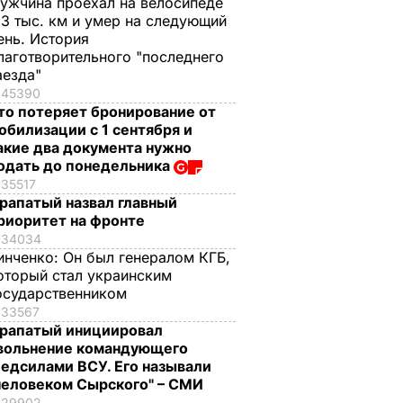
ужчина проехал на велосипеде
,3 тыс. км и умер на следующий
ень. История
лаготворительного "последнего
аезда"
45390
то потеряет бронирование от
обилизации с 1 сентября и
акие два документа нужно
одать до понедельника
35517
рапатый назвал главный
риоритет на фронте
34034
инченко:
Он был генералом КГБ,
оторый стал украинским
осударственником
33567
рапатый инициировал
вольнение командующего
едсилами ВСУ. Его называли
человеком Сырского" – СМИ
29902