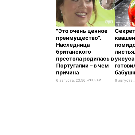
"Это очень ценное
Секрет
преимущество".
кваше
Наследница
помидо
британского
листья
престола родилась в
уксуса
Португалии – в чем
готови
причина
бабуш
6 августа, 23.56
БУЛЬВАР
6 августа, 