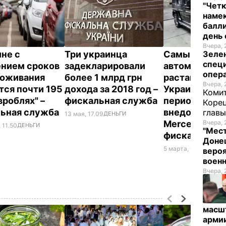
"Четк
намек
балли
день 
Вчера, 
ине с
Три украинца
Самым доро
Зеле
спец
нием сроков
задекларировали
автомобилем
опера
моживания
более 1 млрд грн
растаможенн
Вчера, 
тся почти 195
дохода за 2018 год –
Украине в ль
Комит
вроблях" –
фискальная служба
период, стал
Корец
ьная служба
внедорожни
глав
13 мая, 17.09
ДЕНЬГИ
Mercedes –
Вчера, 
 11.50
ДЕНЬГИ
"Мест
фискальная 
Донец
5 марта, 00.09
ДЕНЬ
вероя
воен
Вчера, 
масш
арми