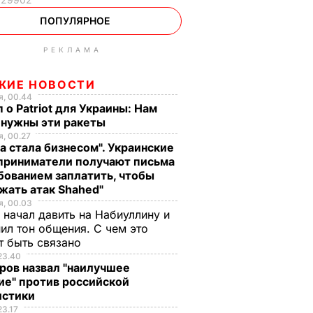
ПОПУЛЯРНОЕ
РЕКЛАМА
ЖИЕ НОВОСТИ
, 00.44
 о Patriot для Украины: Нам
 нужны эти ракеты
, 00.27
а стала бизнесом". Украинские
приниматели получают письма
бованием заплатить, чтобы
жать атак Shahed"
, 00.03
 начал давить на Набиуллину и
ил тон общения. С чем это
т быть связано
23.40
ров назвал "наилучшее
ие" против российской
истики
23.17