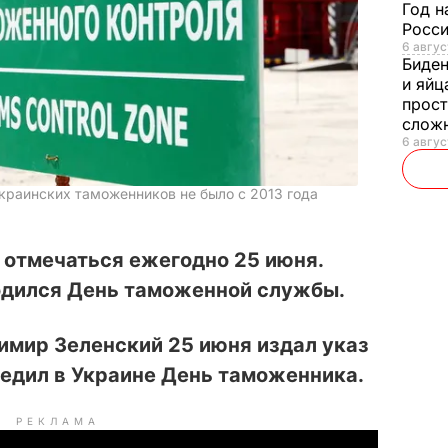
Год н
Росси
6 авгус
Биде
и яйц
прост
слож
6 авгус
краинских таможенников не было с 2013 года
 отмечаться ежегодно 25 июня.
ходился День таможенной службы.
имир Зеленский 25 июня издал указ
редил в Украине День таможенника.
РЕКЛАМА