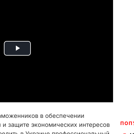
P
l
a
y
V
аможенников в обеспечении
i
ПОП
 и защите экономических интересов
редить в Украине профессиональный