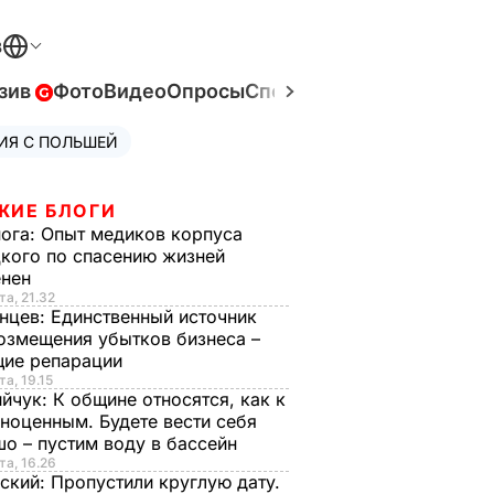
В
зив
Фото
Видео
Опросы
Спецпроекты
Война в Ук
ИЯ С ПОЛЬШЕЙ
ЖИЕ БЛОГИ
нога:
Опыт медиков корпуса
кого по спасению жизней
енен
та, 21.32
нцев:
Единственный источник
озмещения убытков бизнеса –
щие репарации
та, 19.15
ийчук:
К общине относятся, как к
ноценным. Будете вести себя
о – пустим воду в бассейн
та, 16.26
ский:
Пропустили круглую дату.