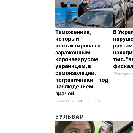
Таможенник,
В Укра
который
наруше
контактировал с
раста
зараженным
находи
коронавирусом
тыс. "е
украинцем, в
фискал
самоизоляции,
25 августа,
пограничники – под
наблюдением
врачей
3 марта, 20.28
ОБЩЕСТВО
БУЛЬВАР