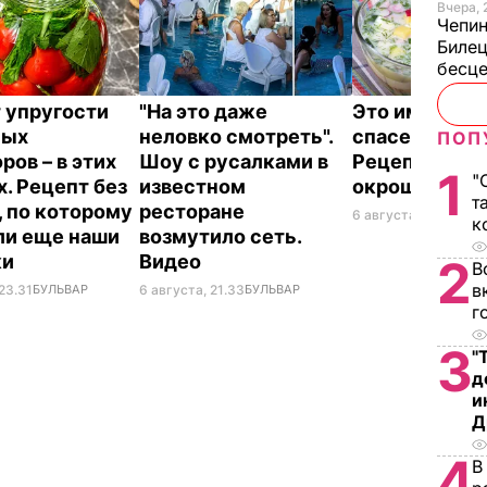
Вчера, 
Чепи
Билец
бесц
 упругости
"На это даже
Это именно то
ных
неловко смотреть".
спасет в жару
ПОП
ров – в этих
Шоу с русалками в
Рецепт вкус
1
"
х. Рецепт без
известном
окрошки
т
, по которому
ресторане
6 августа, 18.21
БУЛЬ
к
ли еще наши
возмутило сеть.
ки
Видео
2
В
в
23.31
БУЛЬВАР
6 августа, 21.33
БУЛЬВАР
г
3
"
д
и
Д
4
В