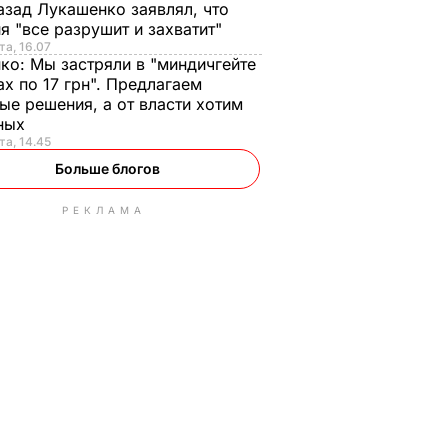
азад Лукашенко заявлял, что
я "все разрушит и захватит"
та, 16.07
нко:
Мы застряли в "миндичгейте
ах по 17 грн". Предлагаем
ые решения, а от власти хотим
ных
та, 14.45
Больше блогов
РЕКЛАМА