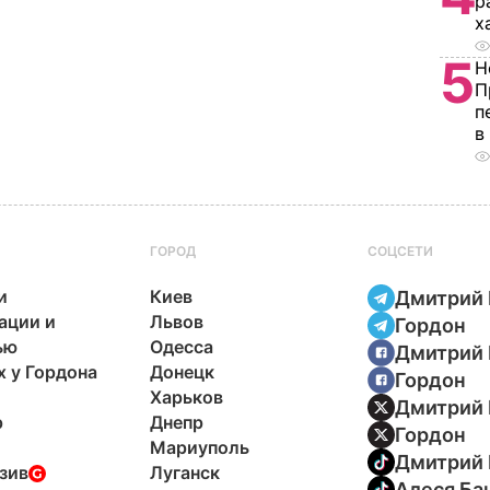
р
х
5
Н
П
п
в
ГОРОД
СОЦСЕТИ
и
Киев
Дмитрий 
ации и
Львов
Гордон
ью
Одесса
Дмитрий 
х у Гордона
Донецк
Гордон
Харьков
Дмитрий 
р
Днепр
Гордон
Мариуполь
Дмитрий 
зив
Луганск
Алеся Ба