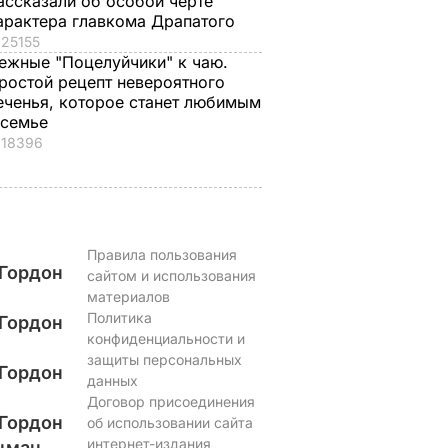
ассказали об особой черте
арактера главкома Драпатого
25155
ежные "Поцелуйчики" к чаю.
ростой рецепт невероятного
еченья, которое станет любимым
 семье
18396
Правила пользования
Гордон
сайтом и использования
материалов
Политика
Гордон
конфиденциальности и
защиты персональных
Гордон
данных
Договор присоединения
Гордон
об использовании сайта
интернет-издания
цман