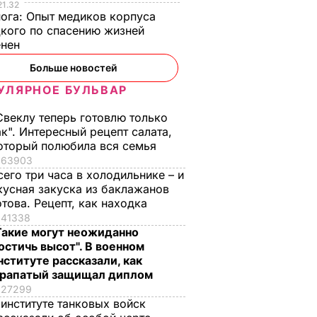
21.32
нога:
Опыт медиков корпуса
кого по спасению жизней
енен
Больше новостей
, что
"Хрустящие
Жену Роналду
.
снаружи и нежные
назвали толстой. Ч
УЛЯРНОЕ БУЛЬВАР
нейшей
внутри". Самые
сказал ее обидчик
Свеклу теперь готовлю только
вкусные жареные
футболист
ак". Интересный рецепт салата,
кабачки
ВАР
6 августа, 17.50
БУЛЬВАР
оторый полюбила вся семья
6 августа, 18.09
БУЛЬВАР
63903
сего три часа в холодильнике – и
кусная закуска из баклажанов
отова. Рецепт, как находка
41338
Такие могут неожиданно
остичь высот". В военном
нституте рассказали, как
рапатый защищал диплом
27299
 институте танковых войск