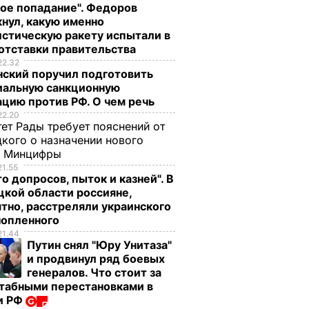
ое попадание". Федоров
нул, какую именно
стическую ракету испытали в
отставки правительства
22.32
гим
нский поручил подготовить
иальную санкционную
,
цию против РФ. О чем речь
ым в
22.20
готный
ет Рады требует пояснений от
кого о назначении нового
к
ы Минцифры
21.55
о допросов, пыток и казней". В
служба
кой области россияне,
ГИ
тно, расстреляли украинского
нопленного
21.44
Путин снял "Юру Унитаза"
и продвинул ряд боевых
генералов. Что стоит за
табными перестановками в
и РФ