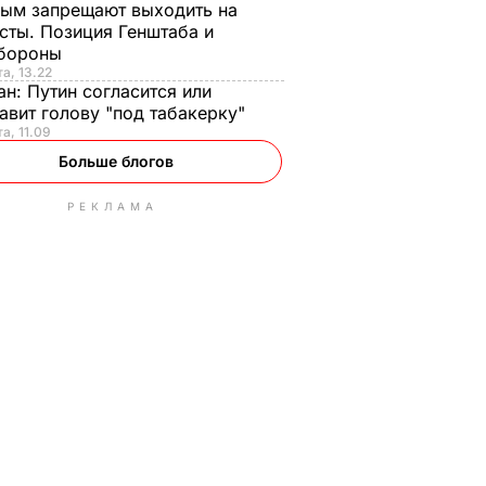
ым запрещают выходить на
сты. Позиция Генштаба и
бороны
та, 13.22
ан:
Путин согласится или
авит голову "под табакерку"
та, 11.09
Больше блогов
РЕКЛАМА