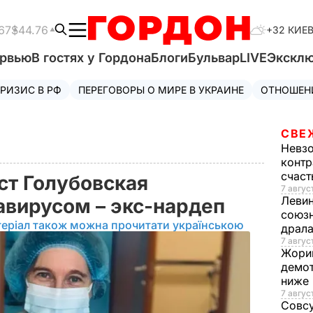
67
$44.76
+32 КИЕ
ервью
В гостях у Гордона
Блоги
Бульвар
LIVE
Экскл
РИЗИС В РФ
ПЕРЕГОВОРЫ О МИРЕ В УКРАИНЕ
ОТНОШЕН
СВЕ
Невз
контр
счас
т Голубовская
7 авгус
Леви
авирусом – экс-нардеп
союзн
еріал також можна прочитати українською
драла
7 август
Жори
демот
ниже
7 авгус
Совс