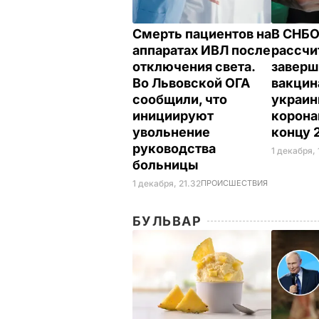
Смерть пациентов на
В СНБ
аппаратах ИВЛ после
рассч
отключения света.
заверш
Во Львовской ОГА
вакци
сообщили, что
украин
инициируют
корона
увольнение
концу 
руководства
1 декабря, 
больницы
1 декабря, 21.32
ПРОИСШЕСТВИЯ
БУЛЬВАР