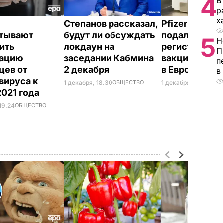
4
В
р
х
О
Степанов рассказал,
Pfizer и BioN
итывают
будут ли обсуждать
подали заявк
5
Н
ить
локдаун на
регистрацию
П
нацию
заседании Кабмина
вакцины от C
п
цев от
2 декабря
в Европе
в
вируса к
1 декабря, 18.30
ОБЩЕСТВО
1 декабря, 17.25
МИР
2021 года
19.24
ОБЩЕСТВО