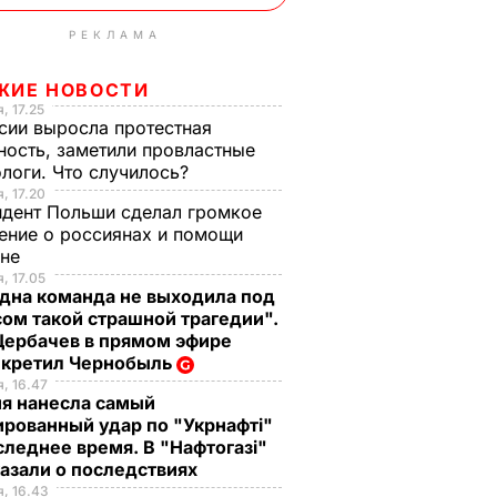
РЕКЛАМА
ЖИЕ НОВОСТИ
, 17.25
сии выросла протестная
ность, заметили провластные
логи. Что случилось?
, 17.20
дент Польши сделал громкое
ение о россиянах и помощи
ине
, 17.05
дна команда не выходила под
ом такой страшной трагедии".
Щербачев в прямом эфире
екретил Чернобыль
, 16.47
ия нанесла самый
рованный удар по "Укрнафті"
следнее время. В "Нафтогазі"
азали о последствиях
, 16.43