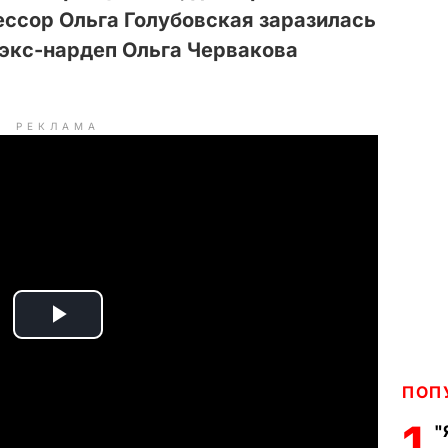
ессор Ольга Голубовская заразилась
 экс-нардеп Ольга Червакова
РЕКЛАМА
P
l
ПОП
a
1
"