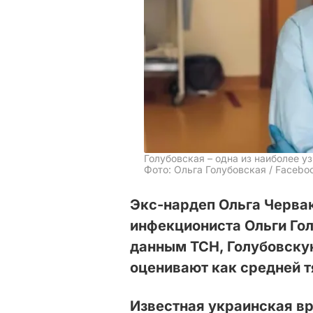
Голубовская – одна из наиболее 
Фото: Ольга Голубовская / Facebo
Экс-нардеп Ольга Черва
инфекциониста Ольги Го
данным ТСН, Голубовскую
оценивают как средней т
Известная украинская в