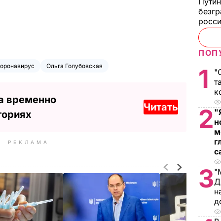
Путин
безгр
росси
ПОП
оронавирус
Ольга Голубовская
1
"
т
к
а временно
Читать
2
"
ториях
н
м
г
РЕКЛАМА
с
3
"
Д
н
д