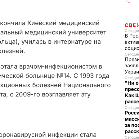
 окончила Киевский медицинский
СВЕ
Сегодня
ональный медицинский университет
В Рос
ьца), училась в интернатуре на
актив
социо
олезней.
Сегодня
Прези
заявл
ботала врачом-инфекционистом в
Укра
ической больнице №14. С 1993 года
Сегодня
"Ни о
екционных болезней
Национального
пресс
а, с 2009-го возглавляет эту
Как 
расс
Сегодня
Росс
масси
за по
расск
оронавирусной инфекции стала
Сегодня