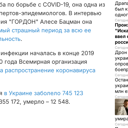
Драпа
а по борьбе с COVID-19, она одна из
был к
пертов-эпидемиологов. В интервью
одно
Сегодня
ния "ГОРДОН" Алесе Бацман она
Прои
мый страшный период за всю ее
"Иска
ввел 
льность
.
росс
Сегодня
Дрон 
инфекции началась в конце 2019
украи
020 года Всемирная организация
опров
боеп
а распространение коронавируса
Сегодня
Остан
украи
млн 
ря
в Украине заболело 745 123
Сегодня
355 172, умерло – 12 548.
умира
Сегодня