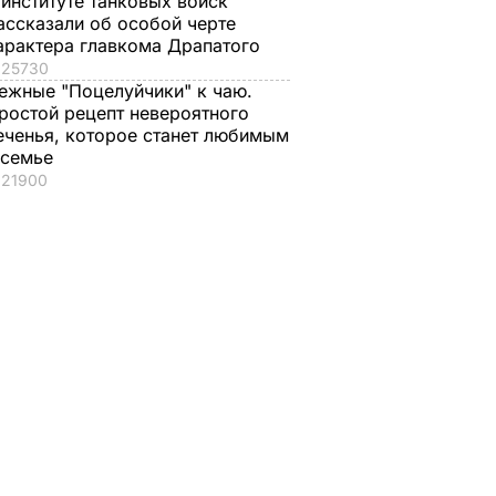
 институте танковых войск
ассказали об особой черте
арактера главкома Драпатого
Tech
25730
у на
ежные "Поцелуйчики" к чаю.
ростой рецепт невероятного
OVID-19
еченья, которое станет любимым
 семье
21900