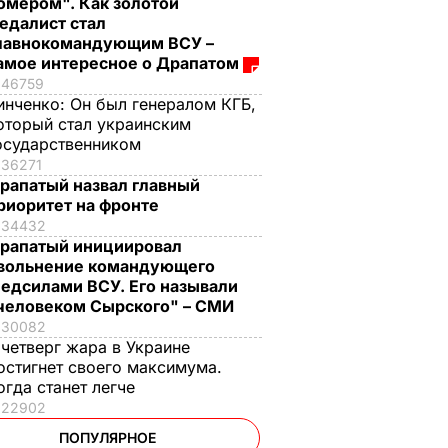
омером". Как золотой
едалист стал
лавнокомандующим ВСУ –
амое интересное о Драпатом
46759
инченко:
Он был генералом КГБ,
оторый стал украинским
осударственником
36271
рапатый назвал главный
риоритет на фронте
34432
рапатый инициировал
вольнение командующего
едсилами ВСУ. Его называли
человеком Сырского" – СМИ
30082
 четверг жара в Украине
остигнет своего максимума.
огда станет легче
22902
ПОПУЛЯРНОЕ