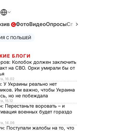
В
юзив
Фото
Видео
Опросы
Спецпроекты
Война в У
ИЯ С ПОЛЬШЕЙ
ЖИЕ БЛОГИ
оров:
Колобок должен заключить
акт на СВО. Орки умирали бы от
тья
та, 16.02
н:
У Украины реально нет
иков. Им важно, чтобы Украина
сь, но не побеждала
а, 15.12
н:
Перестаньте воровать – и
ивация военных будет гораздо
та, 14.06
ун:
Поступали жалобы на то, что