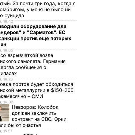
тый: За почти три года, когда я
омбригом, у меня не было ни
го суицида
, 16.42
зводили оборудование для
ндеров" и "Сарматов". ЕС
санкции против еще пятерых
иян
, 16.35
со взрывчаткой возле
нского самолета. Германия
ергла сообщения о
рипасах
, 16.26
овка портов будет обходиться
нской металлургии в $150–200
ежемесячно – СМИ
, 16.02
Невзоров:
Колобок
должен заключить
контракт на СВО. Орки
ли бы от счастья
, 15.57