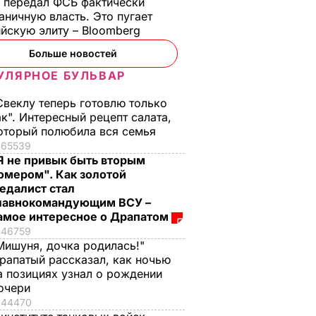
 передал ФСБ фактически
аничную власть. Это пугает
йскую элиту – Bloomberg
Больше новостей
УЛЯРНОЕ БУЛЬВАР
Свеклу теперь готовлю только
ак". Интересный рецепт салата,
оторый полюбила вся семья
65539
Я не привык быть вторым
омером". Как золотой
едалист стал
лавнокомандующим ВСУ –
амое интересное о Драпатом
46759
Мишуня, дочка родилась!"
рапатый рассказал, как ночью
а позициях узнал о рождении
очери
44470