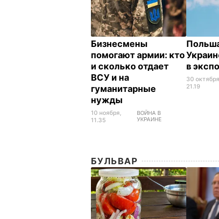
Бизнесмены
Польш
помогают армии: кто
Украин
и сколько отдает
в эксп
ВСУ и на
30 октября
21.19
гуманитарные
нужды
10 ноября,
ВОЙНА В
УКРАИНЕ
11.35
БУЛЬВАР