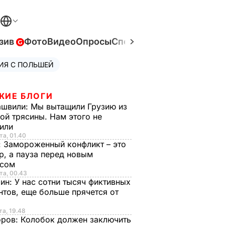
зив
Фото
Видео
Опросы
Спецпроекты
Война в Ук
ИЯ С ПОЛЬШЕЙ
ЖИЕ БЛОГИ
ашвили:
Мы вытащили Грузию из
ой трясины. Нам этого не
тили
та, 01.40
:
Замороженный конфликт – это
р, а пауза перед новым
исом
та, 00.43
рин:
У нас сотни тысяч фиктивных
нтов, еще больше прячется от
та, 19.48
оров:
Колобок должен заключить