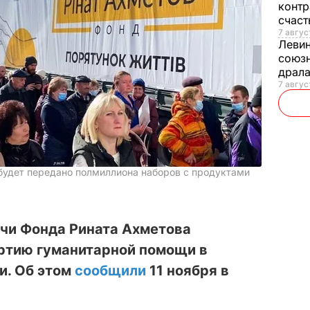
контр
счас
7 авгус
Леви
союзн
драла
7 август
будет передано полмиллиона наборов с продуктами
чи Фонда Рината Ахметова
ртию гуманитарной помощи в
и. Об этом
сообщили
11 ноября в