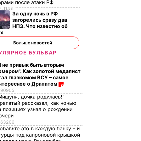
арами после атаки РФ
, 11.58
За одну ночь в РФ
загорелись сразу два
НПЗ. Что известно об
ах
Больше новостей
УЛЯРНОЕ БУЛЬВАР
Я не привык быть вторым
омером". Как золотой медалист
тал главкомом ВСУ – самое
нтересное о Драпатом
90905
Мишуня, дочка родилась!"
рапатый рассказал, как ночью
а позициях узнал о рождении
очери
63206
обавьте это в каждую банку – и
гурцы под капроновой крышкой