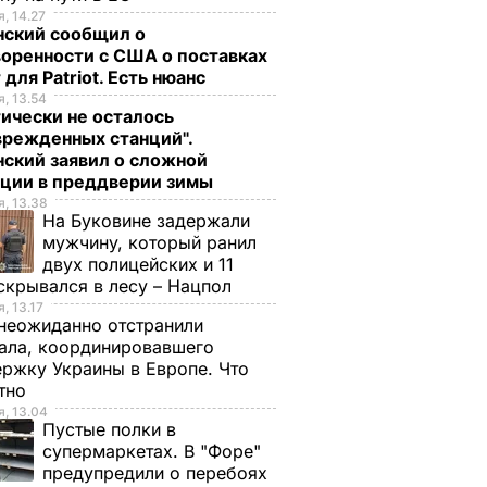
, 14.27
нский сообщил о
оренности с США о поставках
 для Patriot. Есть нюанс
, 13.54
ически не осталось
врежденных станций".
ский заявил о сложной
ации в преддверии зимы
, 13.38
На Буковине задержали
мужчину, который ранил
двух полицейских и 11
скрывался в лесу – Нацпол
, 13.17
неожиданно отстранили
ала, координировавшего
ржку Украины в Европе. Что
стно
, 13.04
Пустые полки в
супермаркетах. В "Форе"
предупредили о перебоях