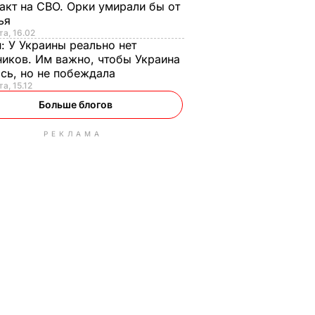
акт на СВО. Орки умирали бы от
тья
та, 16.02
н:
У Украины реально нет
иков. Им важно, чтобы Украина
сь, но не побеждала
а, 15.12
Больше блогов
РЕКЛАМА