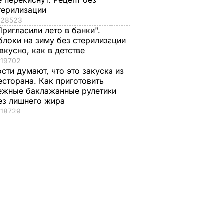
е перекиснут. Рецепт без
терилизации
28523
Пригласили лето в банки".
блоки на зиму без стерилизации
 вкусно, как в детстве
19702
ости думают, что это закуска из
есторана. Как приготовить
ежные баклажанные рулетики
ез лишнего жира
18729