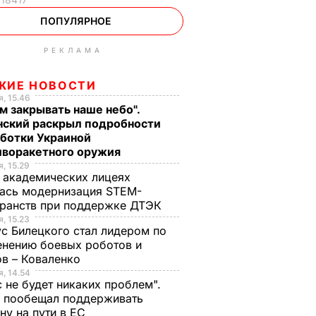
ПОПУЛЯРНОЕ
РЕКЛАМА
ЖИЕ НОВОСТИ
, 15.46
м закрывать наше небо".
нский раскрыл подробности
аботки Украиной
иворакетного оружия
, 15.29
 академических лицеях
ась модернизация STEM-
ранств при поддержке ДТЭК​
, 15.23
с Билецкого стал лидером по
нению боевых роботов и
в – Коваленко
, 14.54
с не будет никаких проблем".
ч пообещал поддерживать
ну на пути в ЕС