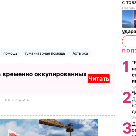
с тов
Сегодня
удар
ПОП
помощь
гуманитарная помощь
Ахтырка
1
"
н
а временно оккупированных
с
Читать
и
2
"
Д
РЕКЛАМА
н
д
3
Д
о