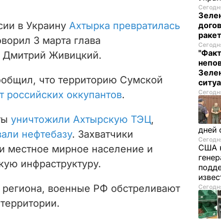
Сегодня
Зеле
сии в Украину
Ахтырка превратилась
догов
ракет
говорил 3 марта глава
Сегодня
"Факт
 Дмитрий Живицкий.
непо
Зелен
ообщил, что территорию Сумской
ситу
Сегодня
т российских оккупантов
.
ты
уничтожили Ахтырскую ТЭЦ
,
дней 
вали нефтебазу
. Захватчики
Сегодня
США 
и местное мирное население и
генер
кую инфраструктуру.
подде
изве
 региона, военные РФ обстреливают
Сегодня
 территории.