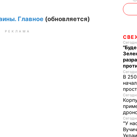
аины. Главное
(обновляется)
РЕКЛАМА
СВЕ
Сегодня
"Буде
Зеле
разр
прот
Сегодня
В 250
начал
прост
Сегодня
Корпу
приме
дроно
Сегодня
"У на
Вучи
Украи