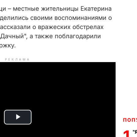
щи – местные жительницы Екатерина
оделились своими воспоминаниями о
рассказали о вражеских обстрелах
"Дачный", а также поблагодарили
ржку.
РЕКЛАМА
ПОП
P
1
"