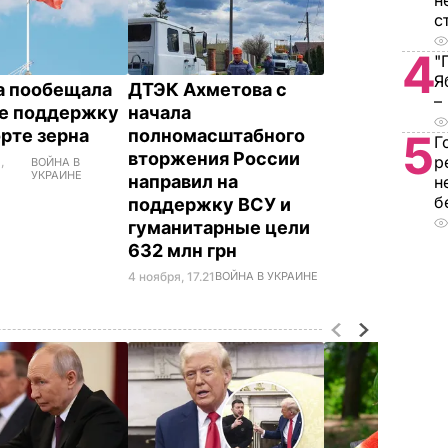
н
с
4
"
Я
а пообещала
ДТЭК Ахметова с
–
е поддержку
начала
орте зерна
полномасштабного
5
Г
вторжения России
р
,
ВОЙНА В
УКРАИНЕ
направил на
н
б
поддержку ВСУ и
гуманитарные цели
632 млн грн
4 ноября, 17.21
ВОЙНА В УКРАИНЕ