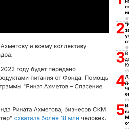
l
н
с
a
и
2
"
y
з
у
V
о
 Ахметову и всему коллективу
i
3
В
ндра.
д
d
К
 2022 году будет передано
4
e
Д
родуктами питания от Фонда. Помощь
д
ограммы "Ринат Ахметов – Спасение
ч
o
е
5
И
онда Рината Ахметова, бизнесов СКМ
в
М
хтер"
охватила более 18 млн
человек.
о