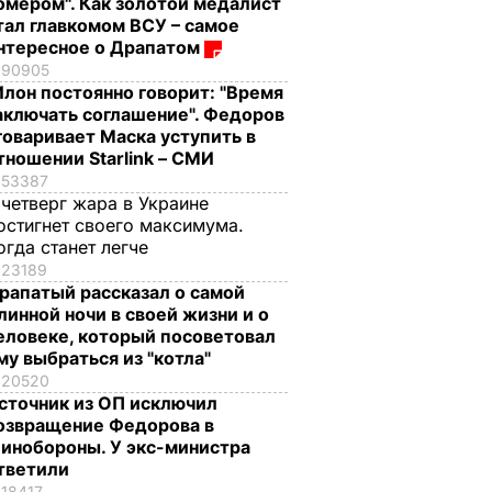
омером". Как золотой медалист
тал главкомом ВСУ – самое
нтересное о Драпатом
90905
Илон постоянно говорит: "Время
аключать соглашение". Федоров
говаривает Маска уступить в
тношении Starlink – СМИ
53387
 четверг жара в Украине
остигнет своего максимума.
огда станет легче
23189
рапатый рассказал о самой
линной ночи в своей жизни и о
еловеке, который посоветовал
му выбраться из "котла"
20520
сточник из ОП исключил
озвращение Федорова в
инобороны. У экс-министра
тветили
18417