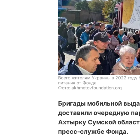
Всего жителям Украины в 2022 году 
питания от Фонда
Фото: akhmetovfoundation.org
Бригады мобильной выда
доставили очередную па
Ахтырку Сумской област
пресс-службе Фонда.