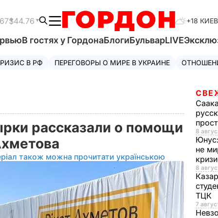
.67
$44.76
+18 КИЕВ
ервью
В гостях у Гордона
Блоги
Бульвар
LIVE
Эксклю
РИЗИС В РФ
ПЕРЕГОВОРЫ О МИРЕ В УКРАИНЕ
ОТНОШЕН
СВЕ
Саак
русск
прос
рки рассказали о помощи
8 авгус
Юнус
Ахметова
не ми
еріал також можна прочитати українською
криз
8 авгус
Каза
студе
ТЦК
7 авгус
Невз