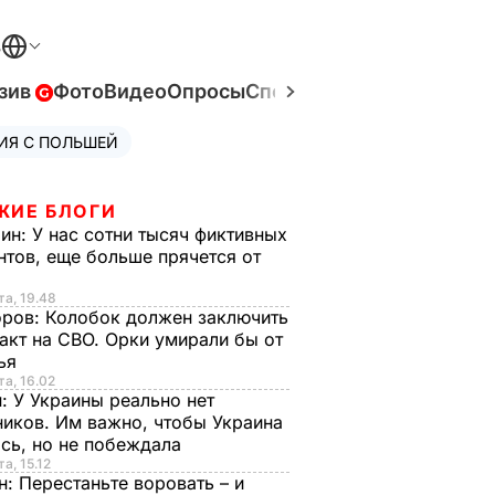
В
зив
Фото
Видео
Опросы
Спецпроекты
Война в Ук
ИЯ С ПОЛЬШЕЙ
ЖИЕ БЛОГИ
рин:
У нас сотни тысяч фиктивных
нтов, еще больше прячется от
та, 19.48
оров:
Колобок должен заключить
акт на СВО. Орки умирали бы от
тья
та, 16.02
н:
У Украины реально нет
иков. Им важно, чтобы Украина
сь, но не побеждала
а, 15.12
н:
Перестаньте воровать – и