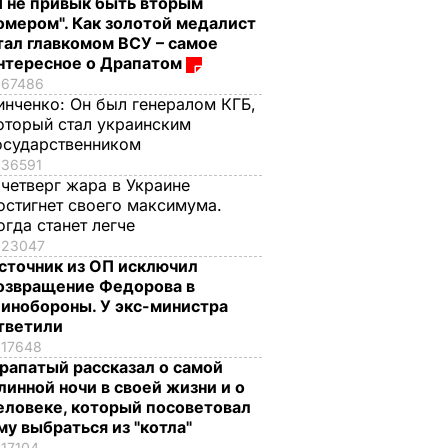
Я не привык быть вторым
омером". Как золотой медалист
тал главкомом ВСУ – самое
нтересное о Драпатом
67486
инченко:
Он был генералом КГБ,
оторый стал украинским
осударственником
36591
 четверг жара в Украине
остигнет своего максимума.
огда станет легче
23047
сточник из ОП исключил
озвращение Федорова в
инобороны. У экс-министра
тветили
17648
рапатый рассказал о самой
линной ночи в своей жизни и о
еловеке, который посоветовал
му выбраться из "котла"
17104