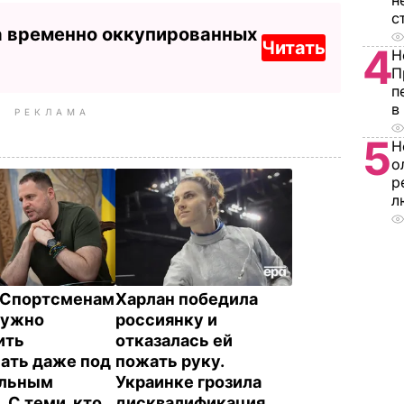
н
с
а временно оккупированных
Читать
4
Н
П
п
в
РЕКЛАМА
5
Н
о
р
л
 Спортсменам
Харлан победила
нужно
россиянку и
ить
отказалась ей
ать даже под
пожать руку.
альным
Украинке грозила
 С теми, кто
дисквалификация