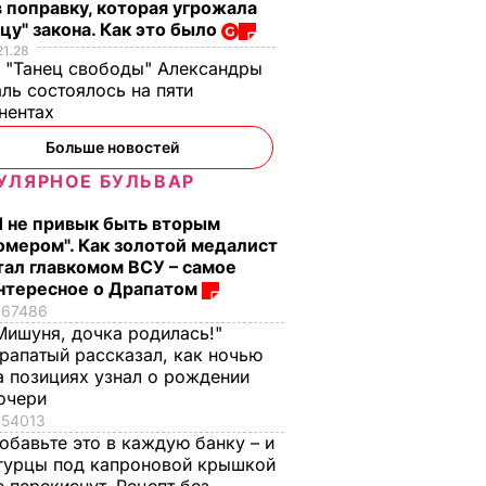
 поправку, которая угрожала
цу" закона. Как это было
21.28
 "Танец свободы" Александры
ль состоялось на пяти
нентах
Больше новостей
УЛЯРНОЕ БУЛЬВАР
Я не привык быть вторым
омером". Как золотой медалист
тал главкомом ВСУ – самое
нтересное о Драпатом
67486
Мишуня, дочка родилась!"
рапатый рассказал, как ночью
а позициях узнал о рождении
очери
54013
обавьте это в каждую банку – и
гурцы под капроновой крышкой