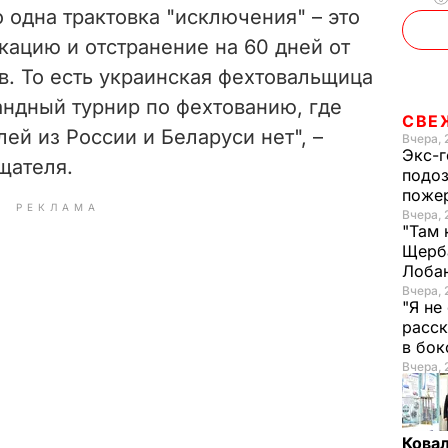
о одна трактовка "исключения" – это
кацию и отстранение на 60 дней от
в. То есть украинская фехтовальщица
андный турнир по фехтованию, где
СВЕ
ей из России и Беларуси нет", –
Вчера, 
Экс-г
щателя.
подоз
поже
РЕКЛАМА
Вчера, 
"Там 
Щерба
Лоба
Вчера, 
"Я не
расск
в бо
Вчера, 
Кова