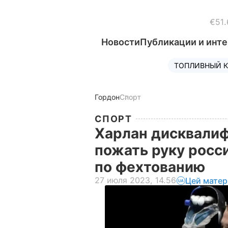
€51.
Новости
Публикации и инт
ТОПЛИВНЫЙ К
Гордон
Спорт
СПОРТ
Харлан дисквалиф
пожать руку росс
по фехтованию
27 июля 2023, 14.56
Цей матер