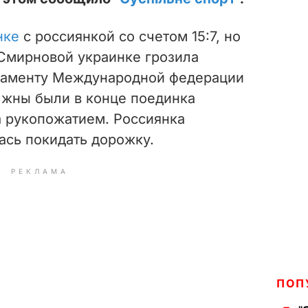
нке
с россиянкой со счетом 15:7, но
 Смирновой украинке грозила
ламенту М
еждународной федерации
лжны были в
конце поединка
а рукопожатием. Р
оссиянка
ась покидать дорожку.
РЕКЛАМА
ПОП