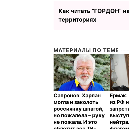
Как читать ”ГОРДОН” н
территориях
МАТЕРИАЛЫ ПО ТЕМЕ
Сапронов:
Харлан
Ермак:
могла и заколоть
из РФ 
россиянку шпагой,
запрет
но пожалела – руку
выступ
не пожала. И это
нейтр
облетит все ТВ-
флагом.