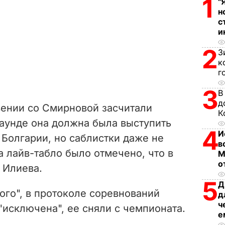
1
"
н
с
и
2
З
к
г
3
В
д
вении со Смирновой засчитали
К
аунде она должна была выступить
4
И
Болгарии, но саблистки даже не
в
а лайв-табло было отмечено, что в
М
о
 Илиева.
5
Д
ого", в протоколе соревнований
д
ч
"исключена", ее сняли с чемпионата.
е