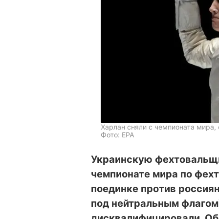
Харлан сняли с чемпионата мира,
Фото: ЕРА
Украинскую фехтовальщи
чемпионате мира по фехт
поединке против россия
под нейтральным флагом)
дисквалифицировали. Об