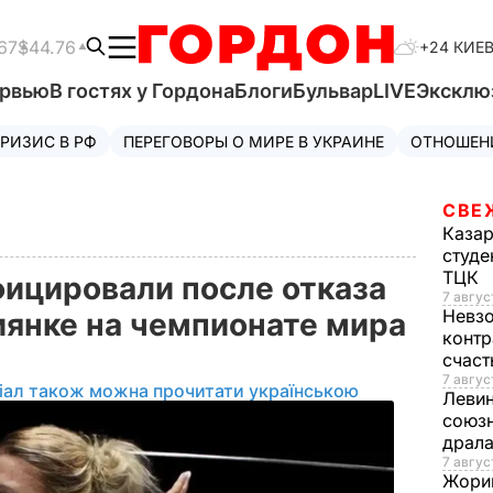
67
$44.76
+24 КИЕ
ервью
В гостях у Гордона
Блоги
Бульвар
LIVE
Эксклю
РИЗИС В РФ
ПЕРЕГОВОРЫ О МИРЕ В УКРАИНЕ
ОТНОШЕН
СВЕ
Каза
студе
ТЦК
ицировали после отказа
7 авгус
Невз
иянке на чемпионате мира
контр
счас
7 авгус
іал також можна прочитати українською
Леви
союзн
драла
7 август
Жори