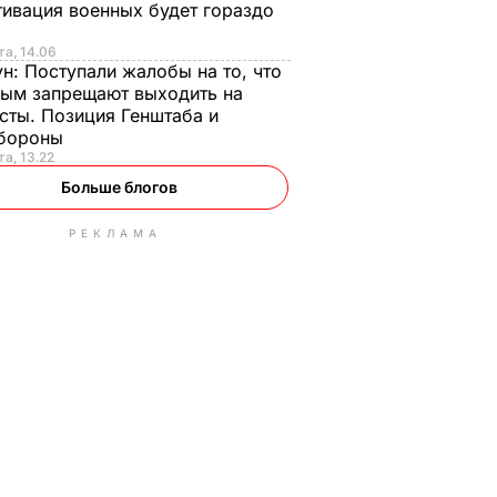
ивация военных будет гораздо
та, 14.06
ун:
Поступали жалобы на то, что
ым запрещают выходить на
сты. Позиция Генштаба и
бороны
та, 13.22
Больше блогов
РЕКЛАМА