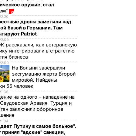
ическое оружие, стал
оем"
22.20
вестные дроны заметили над
ой базой в Германии. Там
тируют Patriot
22.09
К рассказали, как ветеранскую
ику интегрировали в стратегию
тия бизнеса
22.00
На Волыни завершили
эксгумацию жертв Второй
мировой. Найдены
ки 55 человек
21.36
ение на одного – нападение на
 Саудовская Аравия, Турция и
тан заключили оборонное
ашение
21.34
дает Путину в самое больное".
 принял "адские" санкции,