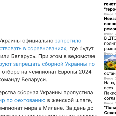
генет
"гер
Вчера, 
Неиз
военн
ремон
Вчера, 
В ДТЭ
 Украины официально
запретило
полит
ствовать в соревнованиях
, где будут
разви
Вчера, 
или Беларусь. При этом в ведомстве
руют запрещать сборной Украины по
в отборе на чемпионат Европы 2024
остан
 команду Беларуси.
Вчера, 
Напад
всех.
ерства сборная Украины пропустила
Пакис
согл
ир по фехтованию
в женской шпаге,
Вчера, 
мпионат мира в Милане. За день до
"Попа
Сенат
дивидуальном турнире по фехтованию