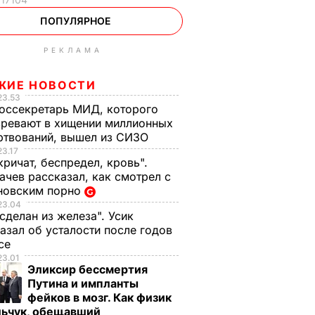
ПОПУЛЯРНОЕ
РЕКЛАМА
ЖИЕ НОВОСТИ
23.53
оссекретарь МИД, которого
ревают в хищении миллионных
ртвований, вышел из СИЗО
23.17
кричат, беспредел, кровь".
чев рассказал, как смотрел с
новским порно
23.04
 сделан из железа". Усик
азал об усталости после годов
ксе
23.01
Эликсир бессмертия
Путина и импланты
фейков в мозг. Как физик
льчук, обещавший