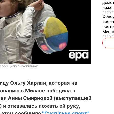
демот
ниже
7 авгус
Совс
военн
проте
Мино
7 авгус
 сообщило "Суспільне"
цу Ольгу Харлан, которая на
ованию в Милане победила в
нки Анны Смирновой (выступавшей
 и отказалась пожать ей руку,
 этом сообщило
"Суспільне спорт"
.