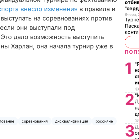
отбив
порта внесло изменения
в правила и
"серд
Вчера, 
выступать на соревнованиях против
Турне
Паска
 если они выступали под
конти
 Это дало возможность выступить
ны Харлан, она начала турнир уже в
ПОП
1
"
н
с
и
2
"
Д
н
д
тование
соревнования
дисквалификация
россияне
3
Д
о