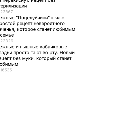
е перекиснут. Рецепт без
терилизации
23867
ежные "Поцелуйчики" к чаю.
ростой рецепт невероятного
еченья, которое станет любимым
 семье
22326
ежные и пышные кабачковые
ладьи просто тают во рту. Новый
ецепт без муки, который станет
юбимым
16535