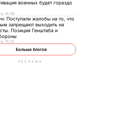
ивация военных будет гораздо
та, 14.06
ун:
Поступали жалобы на то, что
ым запрещают выходить на
сты. Позиция Генштаба и
бороны
та, 13.22
Больше блогов
РЕКЛАМА