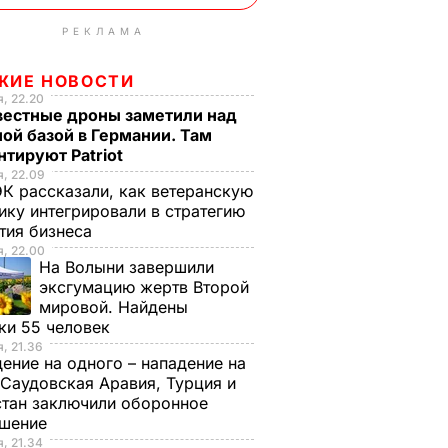
РЕКЛАМА
ЖИЕ НОВОСТИ
, 22.20
вестные дроны заметили над
ой базой в Германии. Там
тируют Patriot
, 22.09
К рассказали, как ветеранскую
ику интегрировали в стратегию
тия бизнеса
, 22.00
На Волыни завершили
эксгумацию жертв Второй
мировой. Найдены
ки 55 человек
, 21.36
ение на одного – нападение на
 Саудовская Аравия, Турция и
тан заключили оборонное
ашение
, 21.34