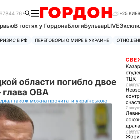
67
$44.76
+25 КИЕ
ервью
В гостях у Гордона
Блоги
Бульвар
LIVE
Экскл
РИЗИС В РФ
ПЕРЕГОВОРЫ О МИРЕ В УКРАИНЕ
ОТНОШЕН
СВЕ
Каза
студе
ТЦК
цкой области погибло двое
7 авгус
Невз
 глава ОВА
контр
еріал також можна прочитати українською
счас
7 авгус
Леви
союзн
драла
7 август
Жори