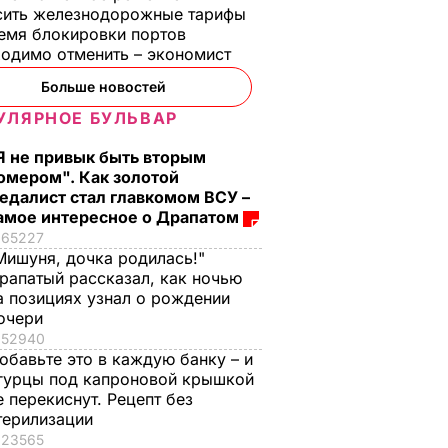
сить железнодорожные тарифы
емя блокировки портов
одимо отменить – экономист
Больше новостей
УЛЯРНОЕ БУЛЬВАР
Я не привык быть вторым
омером". Как золотой
едалист стал главкомом ВСУ –
амое интересное о Драпатом
65227
Мишуня, дочка родилась!"
рапатый рассказал, как ночью
а позициях узнал о рождении
очери
52940
обавьте это в каждую банку – и
гурцы под капроновой крышкой
е перекиснут. Рецепт без
терилизации
23565