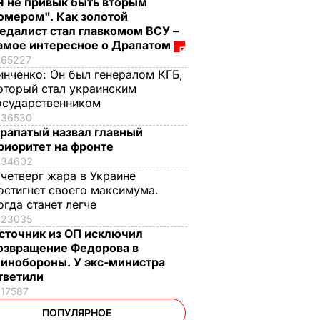
Я не привык быть вторым
омером". Как золотой
едалист стал главкомом ВСУ –
амое интересное о Драпатом
65227
инченко:
Он был генералом КГБ,
оторый стал украинским
осударственником
36530
рапатый назвал главный
риоритет на фронте
34602
 четверг жара в Украине
остигнет своего максимума.
огда станет легче
23035
сточник из ОП исключил
озвращение Федорова в
инобороны. У экс-министра
тветили
17587
ПОПУЛЯРНОЕ