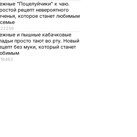
ежные "Поцелуйчики" к чаю.
ростой рецепт невероятного
еченья, которое станет любимым
 семье
22259
ежные и пышные кабачковые
ладьи просто тают во рту. Новый
ецепт без муки, который станет
юбимым
16462