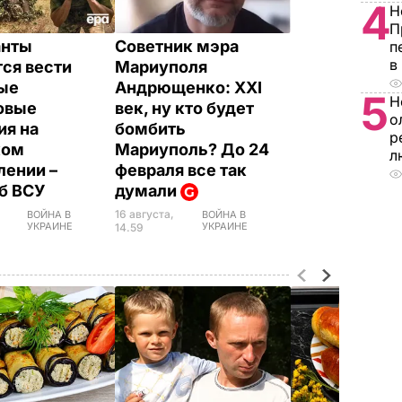
4
Н
П
анты
Советник мэра
п
в
ся вести
Мариуполя
ые
Андрющенко: ХХІ
5
Н
овые
век, ну кто будет
о
ия на
бомбить
р
ком
Мариуполь? До 24
л
лении –
февраля все так
б ВСУ
думали
16 августа,
ВОЙНА В
ВОЙНА В
УКРАИНЕ
УКРАИНЕ
14.59