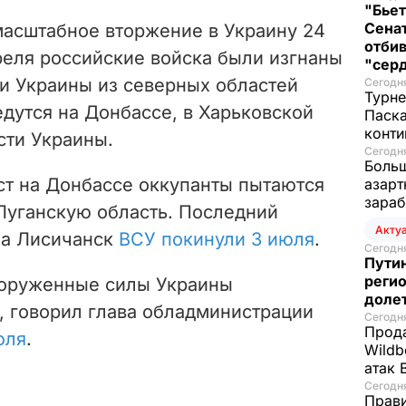
"Бьет
Сенат
масштабное вторжение в Украину 24
отбив
реля российские войска были изгнаны
"серд
 Украины из северных областей
Сегодня
Турне
едутся на Донбассе, в Харьковской
Паска
конти
сти Украины.
Сегодня
Больш
ст на Донбассе оккупанты пытаются
азарт
зараб
Луганскую область. Последний
Акту
на Лисичанск
ВСУ покинули 3 июля
.
Сегодня
Путин
регио
оруженные силы Украины
доле
, говорил глава обладминистрации
Сегодня
Прода
юля
.
Wildb
атак 
Сегодня
Прави