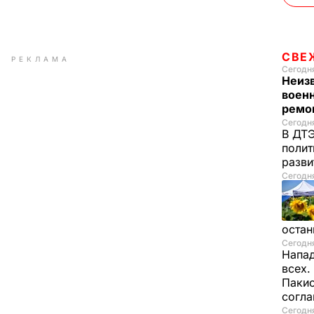
СВЕ
РЕКЛАМА
Сегодня
Неиз
военн
ремон
Сегодня
В ДТЭ
полит
разви
Сегодня
остан
Сегодня
Напад
всех.
Пакис
согл
Сегодня