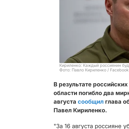
Кириленко: Каждый россиянин буде
Фото: Павло Кириленко / Facebook
В результате российских
области погибло два мир
августа
сообщил
глава о
Павел Кириленко.
"За 16 августа россияне 