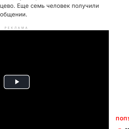
йцево. Еще семь человек получили
сообщении.
РЕКЛАМА
P
l
a
ПОП
y