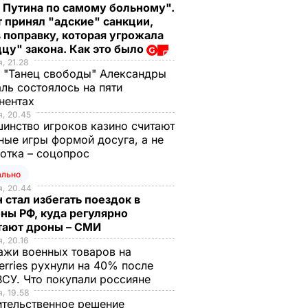
 Путина по самому больному".
 принял "адские" санкции,
 поправку, которая угрожала
цу" закона. Как это было
, 21.28
 "Танец свободы" Александры
ль состоялось на пяти
нентах
, 20.45
инство игроков казино считают
ные игры формой досуга, а не
отка – соцопрос
ально
, 20.44
 стал избегать поездок в
ны РФ, куда регулярно
тают дроны – СМИ
, 20.16
жи военных товаров на
erries рухнули на 40% после
ВСУ. Что покупали россияне
, 19.58
тельственное решение