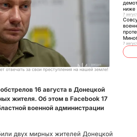
демот
ниже
7 авгус
Совс
военн
проте
Мино
7 авгус
т отвечать за свои преступления на нашей земле!
 обстрелов 16 августа в Донецкой
ных жителя. Об этом в Facebook 17
бластной военной администрации
убили двух мирных жителей Донецкой