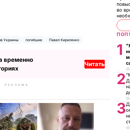
повы
во вр
необх
ПОП
ив Украины
погибшие
Павел Кириленко
1
"
н
м
а временно
с
Читать
ториях
2
"
Д
РЕКЛАМА
н
д
3
Д
о
н
с