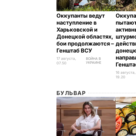
Оккупанты ведут
Оккуп
наступление в
пытают
Харьковской и
активн
Донецкой областях,
штурм
бои продолжаются –
действ
Генштаб ВСУ
донец
направ
17 августа,
ВОЙНА В
УКРАИНЕ
07.50
Геншта
16 августа,
19.20
БУЛЬВАР