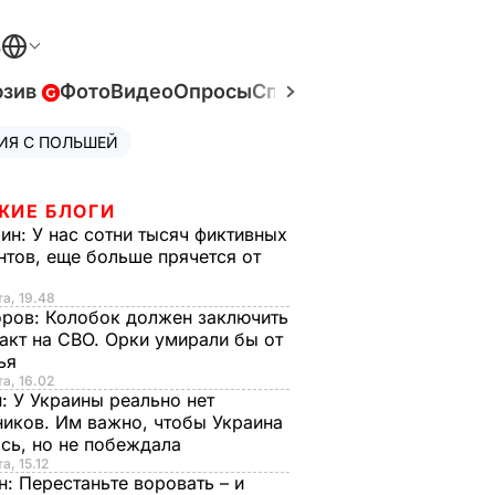
В
юзив
Фото
Видео
Опросы
Спецпроекты
Война в У
ИЯ С ПОЛЬШЕЙ
ЖИЕ БЛОГИ
рин:
У нас сотни тысяч фиктивных
нтов, еще больше прячется от
та, 19.48
оров:
Колобок должен заключить
акт на СВО. Орки умирали бы от
тья
та, 16.02
н:
У Украины реально нет
иков. Им важно, чтобы Украина
сь, но не побеждала
а, 15.12
н:
Перестаньте воровать – и