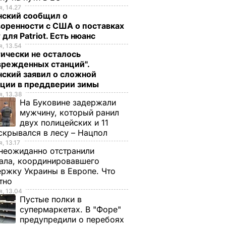
, 14.27
нский сообщил о
оренности с США о поставках
 для Patriot. Есть нюанс
, 13.54
ически не осталось
врежденных станций".
ский заявил о сложной
ации в преддверии зимы
, 13.38
На Буковине задержали
мужчину, который ранил
двух полицейских и 11
скрывался в лесу – Нацпол
, 13.17
неожиданно отстранили
ала, координировавшего
ржку Украины в Европе. Что
стно
, 13.04
Пустые полки в
супермаркетах. В "Форе"
предупредили о перебоях