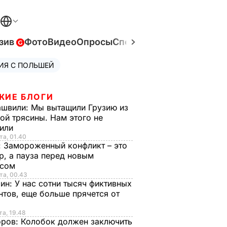
зив
Фото
Видео
Опросы
Спецпроекты
Война в Ук
ИЯ С ПОЛЬШЕЙ
ЖИЕ БЛОГИ
ашвили:
Мы вытащили Грузию из
ой трясины. Нам этого не
тили
та, 01.40
:
Замороженный конфликт – это
р, а пауза перед новым
исом
та, 00.43
рин:
У нас сотни тысяч фиктивных
нтов, еще больше прячется от
та, 19.48
оров:
Колобок должен заключить