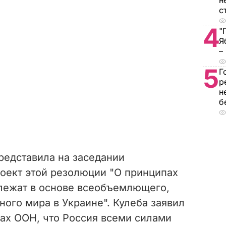
н
с
4
"
Я
–
5
Г
р
н
б
редставила на заседании
оект этой резолюции "О принципах
 лежат в основе всеобъемлющего,
ного мира в Украине". Кулеба заявил
ах ООН, что Россия всеми силами