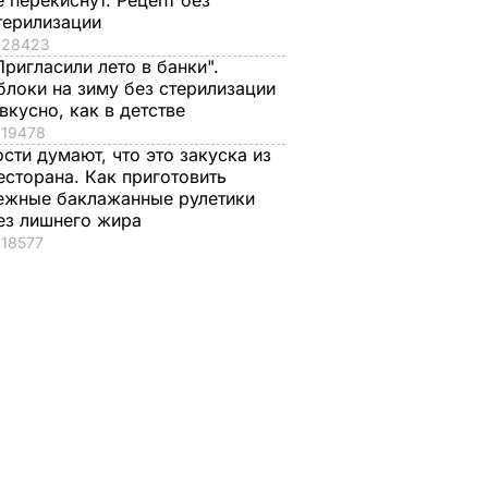
е перекиснут. Рецепт без
терилизации
28423
Пригласили лето в банки".
блоки на зиму без стерилизации
 вкусно, как в детстве
19478
ости думают, что это закуска из
есторана. Как приготовить
ежные баклажанные рулетики
ез лишнего жира
18577