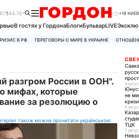
.67
$44.76
+18 КИЕВ
ервью
В гостях у Гордона
Блоги
Бульвар
LIVE
Эксклю
РИЗИС В РФ
ПЕРЕГОВОРЫ О МИРЕ В УКРАИНЕ
ОТНОШЕН
СВЕ
Саак
русск
прос
й разгром России в ООН".
8 авгус
Юнус
 о мифах, которые
не ми
вание за резолюцию о
криз
8 авгус
Каза
студе
атеріал також можна прочитати українською
ТЦК
7 авгус
Невз