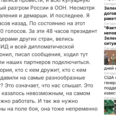
Сегодня
ный разгром России в ООН. Несмотря
Зеле
догов
ивления и демарши. И последнее. Я
ракет
сов назад. По состоянию на этот
Сегодня
"Факт
0 голосов. За эти 48 часов президент
непо
Зелен
дерами других стран, велись
ситу
МИД и всей дипломатической
Сегодня
онил, писал сообщения, ходил тут
ли наших партнеров подключиться.
дней 
ория, кто с кем дружит, кто с кем
Сегодня
е давили на самые разнообразные
США 
генер
? Это означает, что нас слышат. Это
подде
то казалось невозможным, на самом
изве
Сегодня
жно работать. И так же нужно
ны на поле боя, она тоже непременно