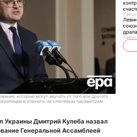
контр
счас
7 авгус
Леви
союзн
драла
7 август
жения, которые могут звучать от того или другого
 резолюции и отвечать ее ключевым параметрам
л Украины Дмитрий Кулеба назвал
ование Генеральной Ассамблеей