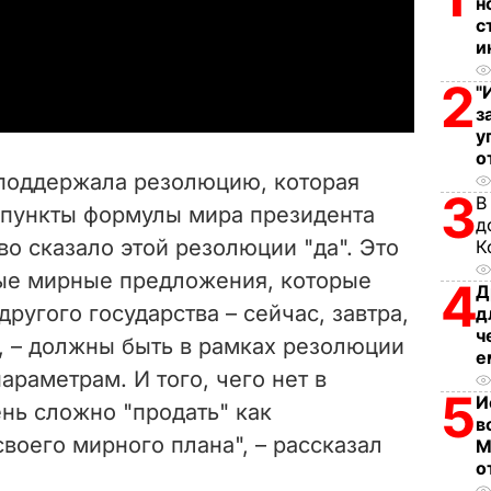
l
н
с
и
a
2
"
y
з
у
V
о
поддержала резолюцию, которая
3
i
В
 пункты формулы мира президента
д
во сказало этой резолюции "да". Это
К
d
бые мирные предложения, которые
4
Д
e
 другого государства – сейчас, завтра,
д
ч
, – должны быть в рамках резолюции
o
е
араметрам. И того, чего нет в
5
И
нь сложно "продать" как
в
воего мирного плана", – рассказал
М
о