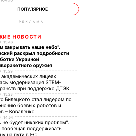
ПОПУЛЯРНОЕ
РЕКЛАМА
ЖИЕ НОВОСТИ
, 15.46
м закрывать наше небо".
нский раскрыл подробности
аботки Украиной
иворакетного оружия
, 15.29
 академических лицеях
ась модернизация STEM-
ранств при поддержке ДТЭК​
, 15.23
с Билецкого стал лидером по
нению боевых роботов и
в – Коваленко
, 14.54
с не будет никаких проблем".
ч пообещал поддерживать
ну на пути в ЕС