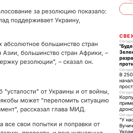
олосование за резолюцию показало:
апад поддерживает Украину,
СВЕ
Сегодня
ых абсолютное большинство стран
"Буде
Зеле
 Азии, большинство стран Африки, –
разр
ержку резолюции", – сказал он.
прот
Сегодня
В 250
начал
прост
"усталости" от Украины и от войны,
Сегодня
Корпу
я якобы может "переломить ситуацию
приме
мент", рассказал глава МИД.
дроно
Сегодня
"У на
а все свои попытки и поправки от
Вучи
Украи
тались провести, и всю кулуарную