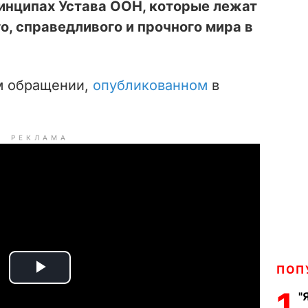
инципах Устава ООН, которые лежат
, справедливого и прочного мира в
ем обращении,
опубликованном
в
РЕКЛАМА
ПОП
P
1
"