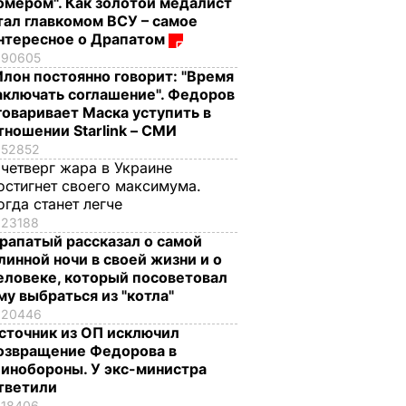
омером". Как золотой медалист
тал главкомом ВСУ – самое
нтересное о Драпатом
90605
Илон постоянно говорит: "Время
аключать соглашение". Федоров
говаривает Маска уступить в
тношении Starlink – СМИ
52852
 четверг жара в Украине
остигнет своего максимума.
огда станет легче
23188
рапатый рассказал о самой
линной ночи в своей жизни и о
еловеке, который посоветовал
му выбраться из "котла"
20446
сточник из ОП исключил
озвращение Федорова в
инобороны. У экс-министра
тветили
18406