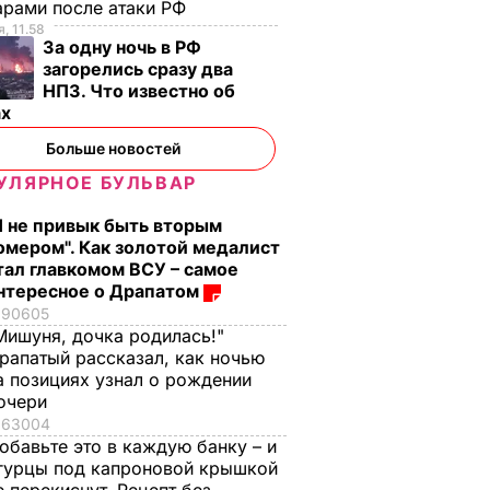
арами после атаки РФ
, 11.58
За одну ночь в РФ
загорелись сразу два
НПЗ. Что известно об
ах
Больше новостей
УЛЯРНОЕ БУЛЬВАР
Я не привык быть вторым
омером". Как золотой медалист
тал главкомом ВСУ – самое
нтересное о Драпатом
90605
Мишуня, дочка родилась!"
рапатый рассказал, как ночью
а позициях узнал о рождении
очери
63004
обавьте это в каждую банку – и
гурцы под капроновой крышкой