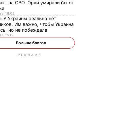
акт на СВО. Орки умирали бы от
тья
та, 16.02
н:
У Украины реально нет
иков. Им важно, чтобы Украина
сь, но не побеждала
а, 15.12
Больше блогов
РЕКЛАМА