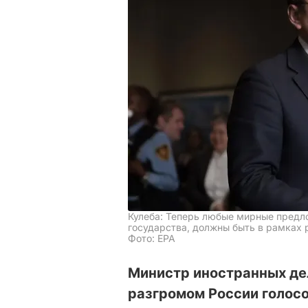
Кулеба: Теперь любые мирные предло
государства, должны быть в рамках
Фото: ЕРА
Министр иностранных де
разгромом России голос