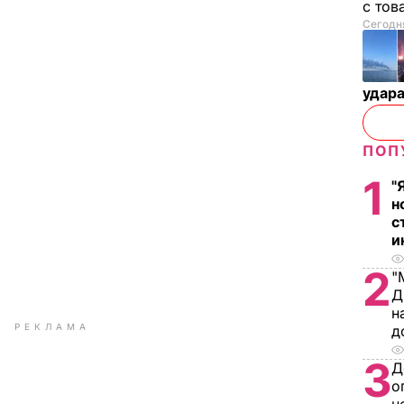
с тов
Сегодня
удар
ПОП
1
"
н
с
и
2
"
Д
н
РЕКЛАМА
д
3
Д
о