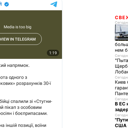
СВЕ
Сегодня
больш
нем 
Сегодня
"Пыта
Щерба
Лоба
Сегодня
Киев 
гаран
Пант
Сегодня
В ЕС
задер
Сегодня
"Пути
США 