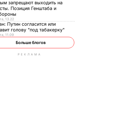
ым запрещают выходить на
сты. Позиция Генштаба и
бороны
та, 13.22
ан:
Путин согласится или
авит голову "под табакерку"
та, 11.09
Больше блогов
РЕКЛАМА