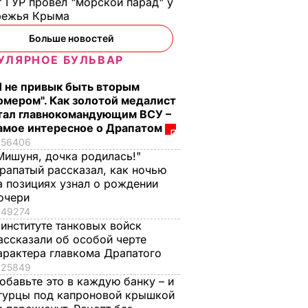
 ГУР провел "морской парад" у
режья Крыма
Больше новостей
УЛЯРНОЕ БУЛЬВАР
Я не привык быть вторым
омером". Как золотой медалист
тал главнокомандующим ВСУ –
амое интересное о Драпатом
56406
Мишуня, дочка родилась!"
рапатый рассказал, как ночью
а позициях узнал о рождении
очери
49274
 институте танковых войск
ассказали об особой черте
арактера главкома Драпатого
25849
обавьте это в каждую банку – и
гурцы под капроновой крышкой