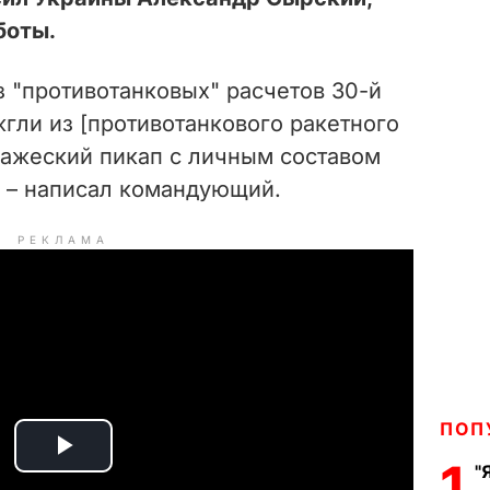
боты.
з "противотанковых" расчетов 30-й
гли из [противотанкового ракетного
ражеский пикап с личным составом
, – написал командующий.
РЕКЛАМА
ПОП
P
1
"