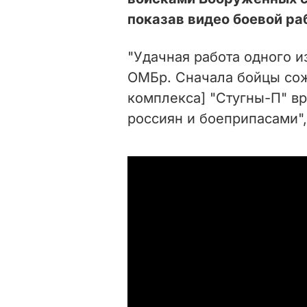
показав видео боевой ра
"Удачная работа одного и
ОМБр. Сначала бойцы сож
комплекса] "Стугны-П" в
россиян и боеприпасами"