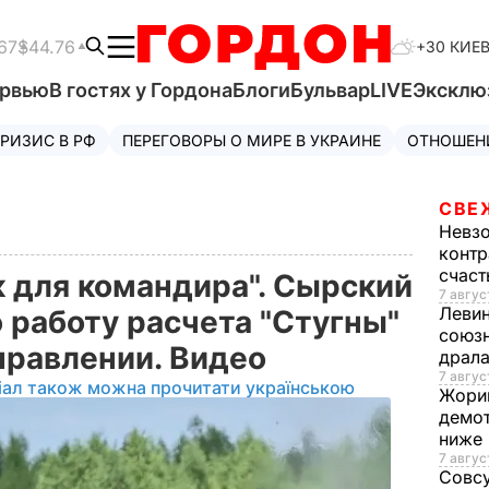
67
$44.76
+30 КИЕ
ервью
В гостях у Гордона
Блоги
Бульвар
LIVE
Эксклю
РИЗИС В РФ
ПЕРЕГОВОРЫ О МИРЕ В УКРАИНЕ
ОТНОШЕН
СВЕ
Невз
контр
счас
 для командира". Сырский
7 авгус
Леви
 работу расчета "Стугны"
союзн
правлении. Видео
драла
7 август
іал також можна прочитати українською
Жори
демот
ниже
7 авгус
Совс