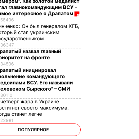
омером". Как золотой медалист
тал главнокомандующим ВСУ –
амое интересное о Драпатом
56406
инченко:
Он был генералом КГБ,
оторый стал украинским
осударственником
36347
рапатый назвал главный
риоритет на фронте
34506
рапатый инициировал
вольнение командующего
едсилами ВСУ. Его называли
человеком Сырского" – СМИ
30110
 четверг жара в Украине
остигнет своего максимума.
огда станет легче
22981
ПОПУЛЯРНОЕ