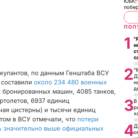
ЮБК!"
побе
ПОП
1
"
н
с
с
2
"
купантов, по данным Генштаба ВСУ
Д
, составили
около 234 480 военных
н
д
 бронированных машин, 4085 танков,
3
ертолетов, 6937 единиц
В
р
чая цистерны) и тысячи единиц
х
этом в ВСУ отмечали, что
потери
4
Д
ть значительно выше официальных
о