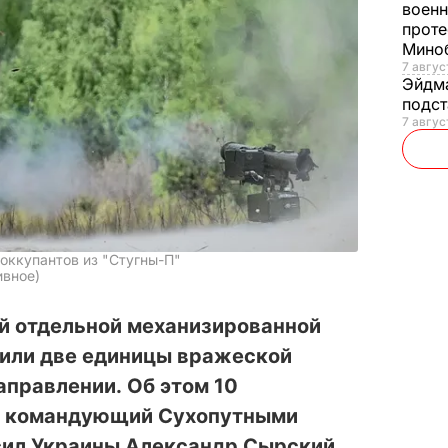
военн
проте
Мино
7 авгус
Эйдм
подст
7 авгус
оккупантов из "Стугны-П"
ивное)
-й отдельной механизированной
или две единицы вражеской
аправлении. Об этом 10
m командующий Сухопутными
ил Украины Александр Сырский,