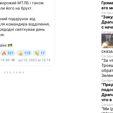
Грэма
его м
Сегодня
"Заку
Драпа
с нач
Сегодня
сказа
Сегодня
"За ч
Троещ
обрат
РЕКЛАМА
Зеле
Сегодня
"Пред
подсо
Драпа
что в
Сегодня
"Ми ї