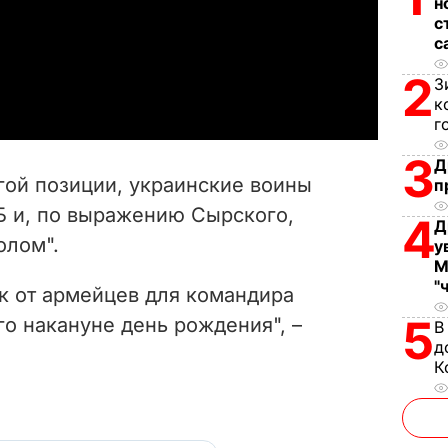
н
l
с
с
a
2
З
к
y
г
V
3
Д
гой позиции, украинские воины
п
i
 и, по выражению Сырского,
4
Д
олом".
d
у
М
"
e
к от армейцев для командира
5
о накануне день рождения", –
В
o
д
К