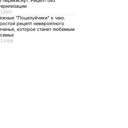
е перекиснут. Рецепт без
терилизации
22651
ежные "Поцелуйчики" к чаю.
ростой рецепт невероятного
еченья, которое станет любимым
 семье
22068