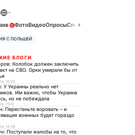
В
зив
Фото
Видео
Опросы
Спецпроекты
Война в Ук
ИЯ С ПОЛЬШЕЙ
ЖИЕ БЛОГИ
оров:
Колобок должен заключить
акт на СВО. Орки умирали бы от
тья
та, 16.02
н:
У Украины реально нет
иков. Им важно, чтобы Украина
сь, но не побеждала
а, 15.12
н:
Перестаньте воровать – и
ивация военных будет гораздо
та, 14.06
ун:
Поступали жалобы на то, что