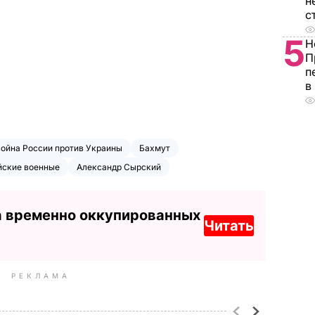
н
с
5
Н
П
п
в
война России против Украины
Бахмут
йские военные
Александр Сырский
а временно оккупированных
Читать
РЕКЛАМА