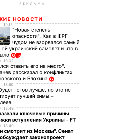
РЕКЛАМА
ЖИЕ НОВОСТИ
, 19.15
"Новая степень
опасности". Как в ФРГ
чудом не взорвался самый
ой украинский самолет и что в
было
, 19.02
лся ставить его на место".
чев рассказал о конфликтах
новского и Блохина
, 18.50
будет готов лучше, но это не
тирует лучшей зимы –
елеев
, 18.49
 назвали ключевые причины
жки вступления Украины – FT
, 18.40
н смотрит из Москвы". Сенат
обсуждает законопроект