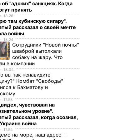
 об "адских" санкциях. Когда
огут принять
, 18.26
рю там кубинскую сигару".
тый рассказал о своей мечте
ала войны
, 18.24
Сотрудники "Новой почты"
шваброй вытолкали
собаку на жару. Что
ли в компании
, 18.04
то вы так ненавидите
ину?" Комбат "Свободы"
ился к Бахматову и
нскому
, 17.58
видел, чувствовал на
знательном уровне".
тый рассказал, когда осознал,
 Украине война
, 17.54
демо на море, наш адрес –