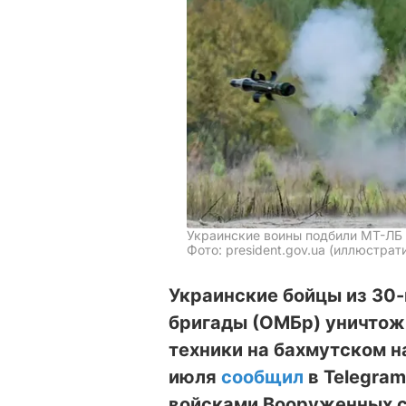
Украинские воины подбили МТ-ЛБ 
Фото: president.gov.ua (иллюстрат
Украинские бойцы из 30
бригады (ОМБр) уничтож
техники на бахмутском н
июля
сообщил
в Telegra
войсками Вооруженных с