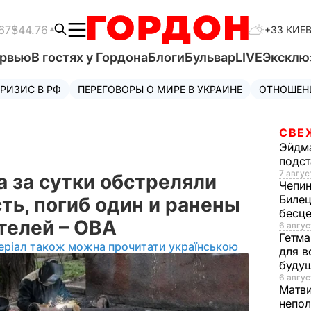
67
$44.76
+33 КИЕ
ервью
В гостях у Гордона
Блоги
Бульвар
LIVE
Эксклю
РИЗИС В РФ
ПЕРЕГОВОРЫ О МИРЕ В УКРАИНЕ
ОТНОШЕН
СВЕ
Эйдм
подст
7 авгус
а за сутки обстреляли
Чепи
Билец
ть, погиб один и ранены
бесц
телей – ОВА
6 авгус
Гетма
еріал також можна прочитати українською
для в
буду
6 авгус
Матв
непол