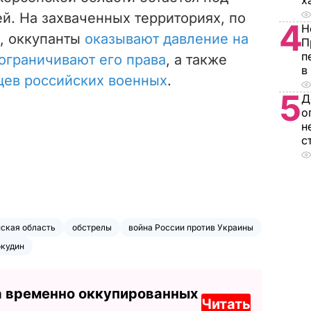
х
й. На захваченных территориях, по
4
Н
, оккупанты
оказывают давление на
П
п
ограничивают его права
, а также
в
цев российских военных
.
5
Д
о
н
с
ская область
обстрелы
война России против Украины
окудин
а временно оккупированных
Читать