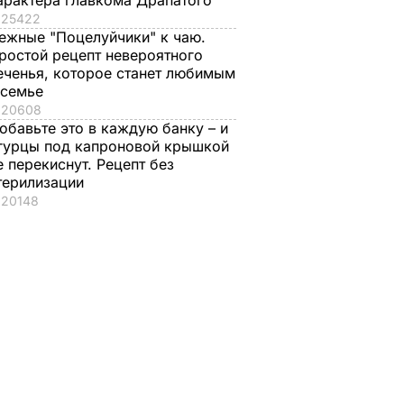
арактера главкома Драпатого
25422
ежные "Поцелуйчики" к чаю.
ростой рецепт невероятного
еченья, которое станет любимым
 семье
20608
обавьте это в каждую банку – и
гурцы под капроновой крышкой
е перекиснут. Рецепт без
терилизации
20148