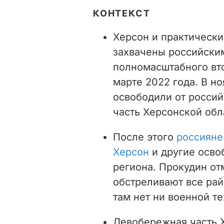
КОНТЕКСТ
Херсон и практически
захвачены российски
полномасштабного вто
марте 2022 года. В н
освободили от росси
часть Херсонской об
После этого
россияне
Херсон
и другие осв
региона. Прокудин от
обстреливают все рай
там нет ни военной те
Левобережная часть Х