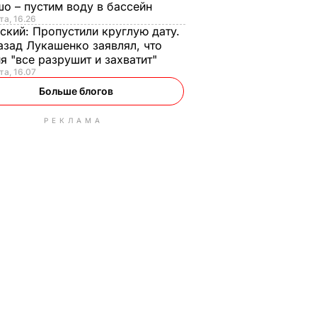
о – пустим воду в бассейн
та, 16.26
ский:
Пропустили круглую дату.
азад Лукашенко заявлял, что
я "все разрушит и захватит"
та, 16.07
Больше блогов
РЕКЛАМА