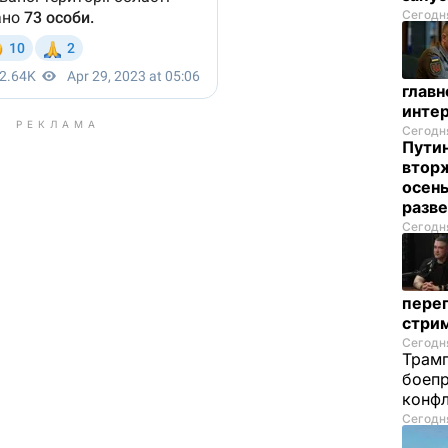
Сегодня
глав
инте
РЕКЛАМА
Сегодня
Пути
вторж
осен
разв
Сегодня
перег
стри
Сегодня
Трамп
боепр
конфл
Сегодня