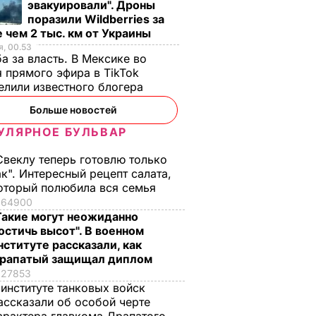
эвакуировали". Дроны
поразили Wildberries за
 чем 2 тыс. км от Украины
, 00.53
а за власть. В Мексике во
 прямого эфира в TikTok
елили известного блогера
Больше новостей
УЛЯРНОЕ БУЛЬВАР
Свеклу теперь готовлю только
ак". Интересный рецепт салата,
оторый полюбила вся семья
64900
Такие могут неожиданно
остичь высот". В военном
нституте рассказали, как
рапатый защищал диплом
27853
 институте танковых войск
ассказали об особой черте