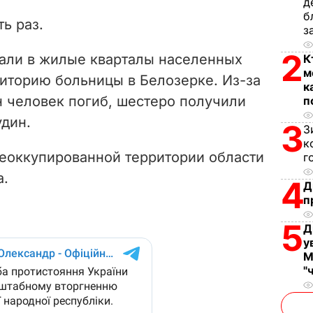
д
V
б
ь раз.
з
i
2
али в жилые кварталы населенных
К
d
м
риторию больницы в Белозерке. Из-за
к
e
н человек погиб, шестеро получили
п
удин.
3
З
o
к
деоккупированной территории области
г
а.
4
Д
п
5
Д
у
М
"