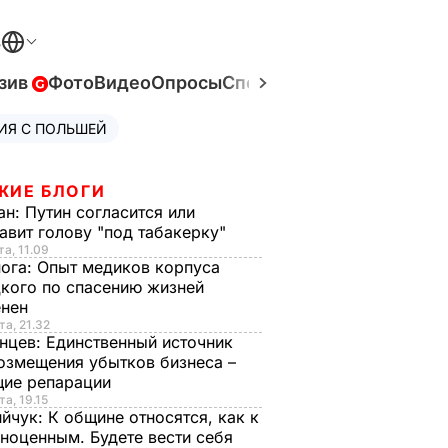
В
зив
Фото
Видео
Опросы
Спецпроекты
Война в Ук
ИЯ С ПОЛЬШЕЙ
ЖИЕ БЛОГИ
ан:
Путин согласится или
авит голову "под табакерку"
та, 11.09
нога:
Опыт медиков корпуса
кого по спасению жизней
енен
та, 21.32
нцев:
Единственный источник
озмещения убытков бизнеса –
щие репарации
та, 19.15
ийчук:
К общине относятся, как к
ноценным. Будете вести себя