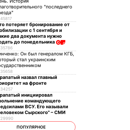
ень. История
лаготворительного "последнего
аезда"
45817
то потеряет бронирование от
обилизации с 1 сентября и
акие два документа нужно
одать до понедельника
35786
инченко:
Он был генералом КГБ,
оторый стал украинским
осударственником
35658
рапатый назвал главный
риоритет на фронте
34257
рапатый инициировал
вольнение командующего
едсилами ВСУ. Его называли
человеком Сырского" – СМИ
29990
ПОПУЛЯРНОЕ