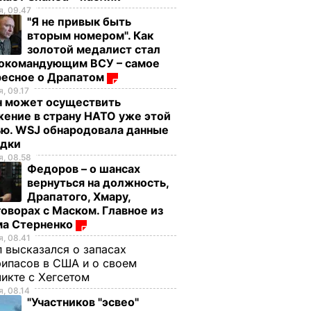
, 09.47
"Я не привык быть
вторым номером". Как
золотой медалист стал
нокомандующим ВСУ – самое
ресное о Драпатом
, 09.17
н может осуществить
ение в страну НАТО уже этой
ью. WSJ обнародовала данные
едки
, 08.58
Федоров – о шансах
вернуться на должность,
Драпатого, Хмару,
оворах с Маском. Главное из
ма Стерненко
, 08.41
 высказался о запасах
ипасов в США и о своем
икте с Хегсетом
, 08.14
"Участников "эсвео"