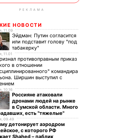
РЕКЛАМА
ЖИЕ НОВОСТИ
, 11.09
Эйдман:
Путин согласится
или подставит голову "под
табакерку"
, 11.01
ризнал противоправным приказ
ого в отношении
сциплинированного" командира
ьона. Ширшин выступил с
лением
, 10.16
Россияне атаковали
дронами людей на рынке
в Сумской области. Много
радавших, есть "тяжелые"
, 09.49
ыму детонирует аэродром
ейское, с которого РФ
кает Shahed – паблик