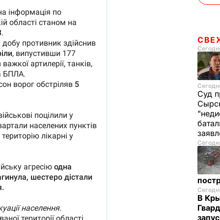
СВЕ
Сегодня
Сегодня
Суд п
Сырск
"неди
батал
заяв
Сегодня
пост
Сегодня
В Кр
Гвард
запус