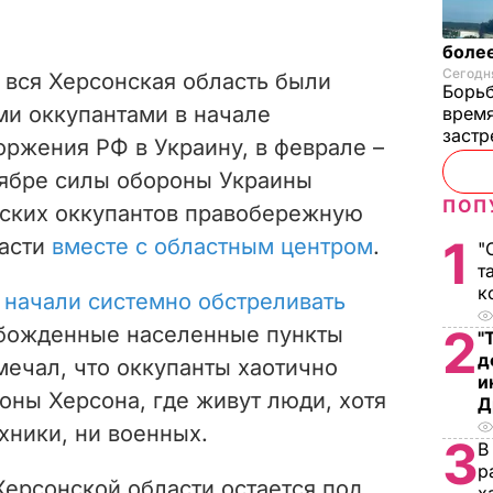
более
Сегодня
 вся Херсонская область были
Борьб
ми оккупантами в начале
время
застр
ржения РФ в Украину, в феврале –
оябре силы обороны Украины
ПОП
йских оккупантов правобережную
1
ласти
вместе с областным центром
.
"
т
к
 начали системно обстреливать
2
обожденные населенные пункты
"
д
мечал, что оккупанты хаотично
и
оны Херсона, где живут люди, хотя
Д
хники, ни военных.
3
В
р
ерсонской области остается под