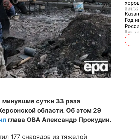
хорош
6 авгус
Казан
Год н
Росси
6 авгус
 минувшие сутки 33 раза
ерсонской области. Об этом 29
ил
глава ОВА Александр Прокудин.
тил 177 снарядов из тяжелой