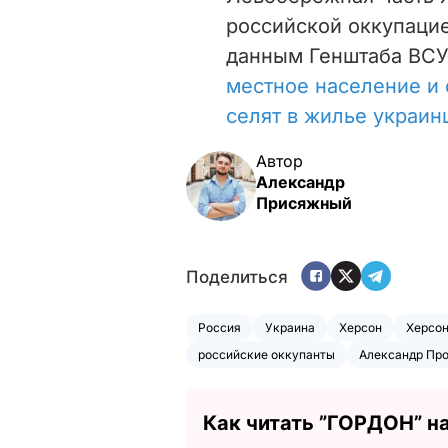
российской оккупацие
данным Генштаба ВСУ
местное население и 
селят в жилье украин
Автор
Александр
Присяжный
Поделиться
Россия
Украина
Херсон
Херсон
российские оккупанты
Александр Пр
Как читать ”ГОРДОН” н