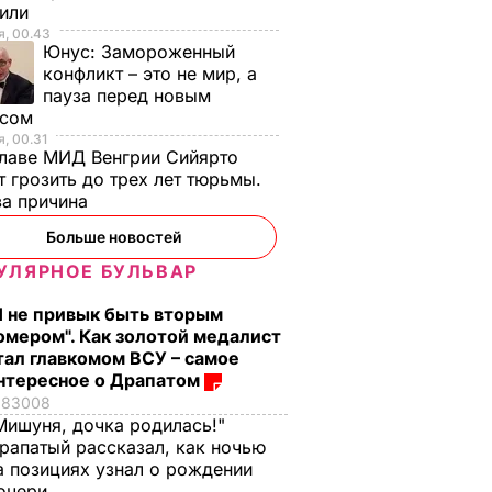
тили
, 00.43
Юнус:
Замороженный
конфликт – это не мир, а
пауза перед новым
исом
, 00.31
лаве МИД Венгрии Сийярто
 грозить до трех лет тюрьмы.
ва причина
Больше новостей
УЛЯРНОЕ БУЛЬВАР
Я не привык быть вторым
омером". Как золотой медалист
тал главкомом ВСУ – самое
нтересное о Драпатом
83008
Мишуня, дочка родилась!"
рапатый рассказал, как ночью
а позициях узнал о рождении
очери