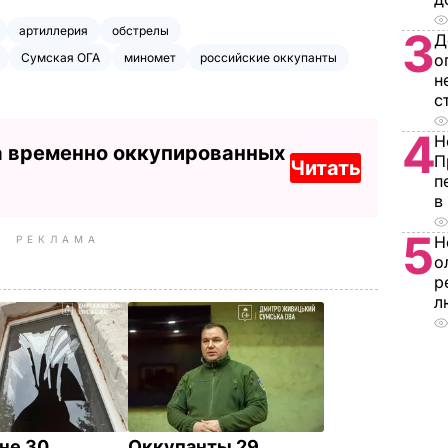
артиллерия
обстрелы
3
Д
Сумская ОГА
миномет
российские оккупанты
о
н
с
4
Н
а временно оккупированных
П
Читать
п
в
5
Н
РЕКЛАМА
о
р
л
не 30
Оккупанты 29