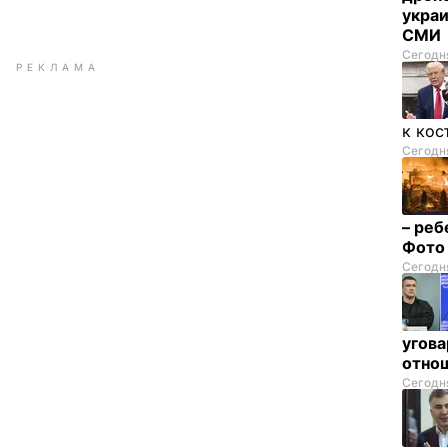
украи
СМИ
Сегодня
РЕКЛАМА
к кос
Сегодня
– реб
Фот
Сегодня
угова
отнош
Сегодня