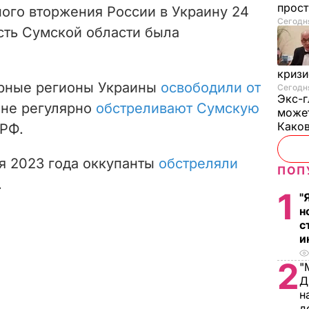
прос
ого вторжения России в Украину 24
Сегодня
сть Сумской области была
криз
ерные регионы Украины
освободили от
Сегодня
Экс-г
яне регулярно
обстреливают Сумскую
может
Како
 РФ.
ря 2023 года оккупанты
обстреляли
ПОП
.
1
"
н
с
и
2
"
Д
н
д