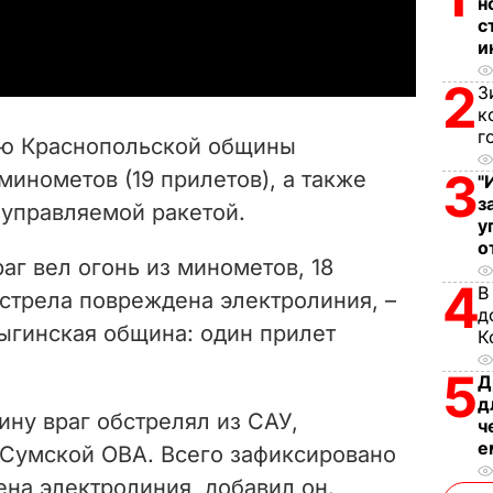
н
a
с
и
y
2
З
V
к
г
ию Краснопольской общины
i
3
минометов (19 прилетов), а также
"
з
 управляемой ракетой.
d
у
о
e
аг вел огонь из минометов, 18
4
В
бстрела повреждена электролиния, –
o
д
ыгинская община: один прилет
К
5
Д
д
ну враг обстрелял из САУ,
ч
е
Сумской ОВА. Всего зафиксировано
на электролиния, добавил он.