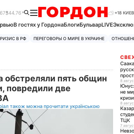
.67
$44.76
+18 КИЕВ
ервью
В гостях у Гордона
Блоги
Бульвар
LIVE
Эксклю
РИЗИС В РФ
ПЕРЕГОВОРЫ О МИРЕ В УКРАИНЕ
ОТНОШЕН
СВЕ
Саак
русск
прос
а обстреляли пять общин
8 авгус
Юнус
и, повредили две
не ми
ОВА
криз
8 авгус
ріал також можна прочитати українською
Каза
студе
ТЦК
7 авгус
Невз