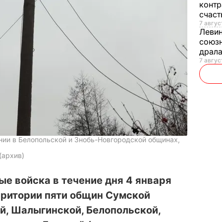
контр
счас
7 авгус
Леви
союзн
драла
7 август
нии в Белопольской и Знобь-Новгородской общинах,
(архив)
е войска в течение дня 4 января
рритории пяти общин Сумской
й, Шалыгинской, Белопольской,