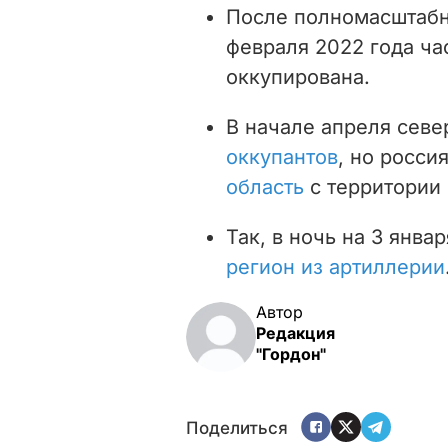
После полномасштабн
февраля 2022 года ча
оккупирована.
В начале апреля сев
оккупантов
, но росси
область
с территории
Так, в ночь на 3 янва
регион из артиллерии
Автор
Редакция
"Гордон"
Поделиться