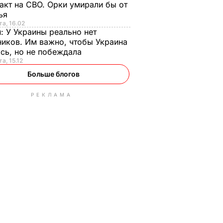
акт на СВО. Орки умирали бы от
тья
та, 16.02
н:
У Украины реально нет
иков. Им важно, чтобы Украина
сь, но не побеждала
а, 15.12
Больше блогов
РЕКЛАМА