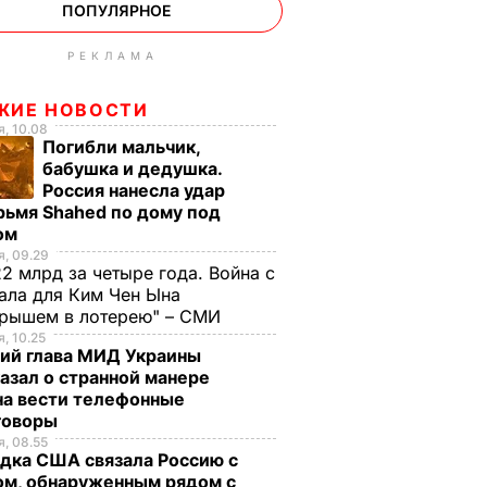
ПОПУЛЯРНОЕ
РЕКЛАМА
ЖИЕ НОВОСТИ
, 10.08
Погибли мальчик,
бабушка и дедушка.
Россия нанесла удар
рьмя Shahed по дому под
ом
, 09.29
2 млрд за четыре года. Война с
ала для Ким Чен Ына
грышем в лотерею" – СМИ
, 10.25
ий глава МИД Украины
азал о странной манере
на вести телефонные
говоры
, 08.55
дка США связала Россию с
ом, обнаруженным рядом с