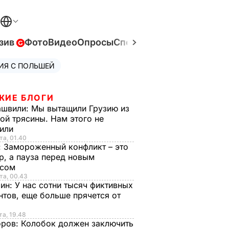
зив
Фото
Видео
Опросы
Спецпроекты
Война в Ук
ИЯ С ПОЛЬШЕЙ
ЖИЕ БЛОГИ
ашвили:
Мы вытащили Грузию из
ой трясины. Нам этого не
тили
та, 01.40
:
Замороженный конфликт – это
р, а пауза перед новым
исом
та, 00.43
рин:
У нас сотни тысяч фиктивных
нтов, еще больше прячется от
та, 19.48
оров:
Колобок должен заключить