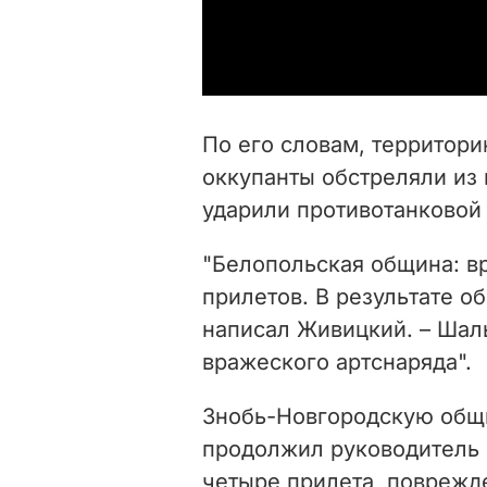
По его словам, территор
оккупанты обстреляли из 
ударили противотанковой
"Белопольская община: вр
прилетов. В результате о
написал Живицкий. – Шал
вражеского артснаряда".
Знобь-Новгородскую общи
продолжил руководитель 
четыре прилета, поврежде