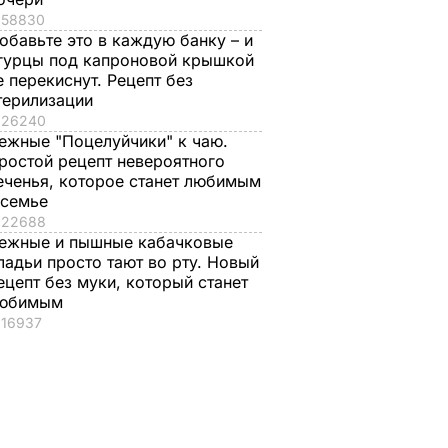
58830
обавьте это в каждую банку – и
гурцы под капроновой крышкой
е перекиснут. Рецепт без
терилизации
26240
ежные "Поцелуйчики" к чаю.
ростой рецепт невероятного
еченья, которое станет любимым
 семье
22688
ежные и пышные кабачковые
ладьи просто тают во рту. Новый
ецепт без муки, который станет
юбимым
16937