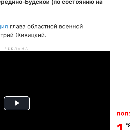
ередино-Будской (по состоянию на
щил
глава областной военной
итрий Живицкий.
РЕКЛАМА
P
ПОП
l
1
"