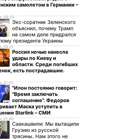
нским самолетом в Германии –
, 08.33
Экс-соратник Зеленского
объяснил, почему Трамп
на самом деле придрался
тюму президента Украины
, 08.15
Россия ночью нанесла
удары по Киеву и
области. Среди погибших
енок, есть пострадавшие.
о
, 01.53
"Илон постоянно говорит:
"Время заключать
соглашение". Федоров
ривает Маска уступить в
ении Starlink – СМИ
, 01.40
Саакашвили:
Мы вытащили
Грузию из русской
трясины. Нам этого не