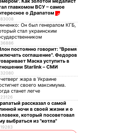
омером". Как золотой медалист
тал главкомом ВСУ – самое
нтересное о Драпатом
83008
инченко:
Он был генералом КГБ,
оторый стал украинским
осударственником
36886
Илон постоянно говорит: "Время
аключать соглашение". Федоров
говаривает Маска уступить в
тношении Starlink – СМИ
32080
 четверг жара в Украине
остигнет своего максимума.
огда станет легче
23126
рапатый рассказал о самой
линной ночи в своей жизни и о
еловеке, который посоветовал
му выбраться из "котла"
19283