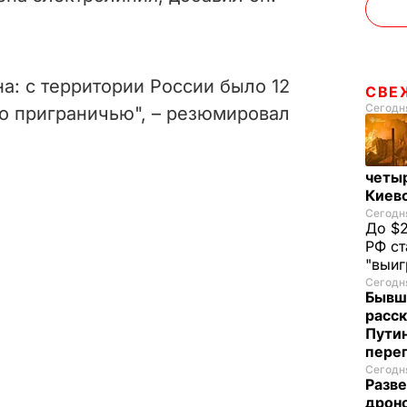
а: с территории России было 12
СВЕ
Сегодня
по приграничью", – резюмировал
четы
Киев
Сегодня
До $2
РФ ст
"выи
Сегодня
Бывш
расск
Пути
пере
Сегодня
Разве
дрон