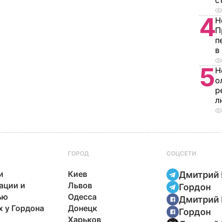
с
4
Н
П
п
в
5
Н
о
р
л
ГОРОД
СОЦСЕТИ
и
Киев
Дмитрий 
ации и
Львов
Гордон
ью
Одесса
Дмитрий 
х у Гордона
Донецк
Гордон
Харьков