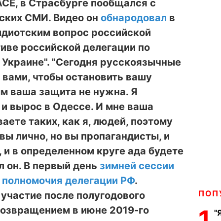
СЕ, в Страсбурге пообщался с
ских СМИ. Видео он
обнародовал
в
идиотским вопрос российской
иве российской делегации по
 Украине". "Сегодня русскоязычные
 вами, чтобы остановить вашу
м ваша защита не нужна. Я
и вырос в Одессе. И мне ваша
аете таких, как я, людей, поэтому
вы лично, но вы пропагандисты, и
 и в определенном круге ада будете
ул он. В первый день
зимней сессии
 полномочия делегации РФ
.
ПОП
 участие после полугодового
возвращением в июне 2019-го
1
"