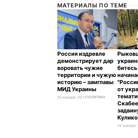
МАТЕРИАЛЫ ПО ТЕМЕ
Россия издревле
Рыковц
демонстрирует дар
украин
воровать чужие
битесь 
территории и чужую
начина
историю – замглавы
"Росси
МИД Украины
от укр
темати
25 января, 20.11
ПОЛИТИКА
Скабе
задвину
Кулико
14 января,