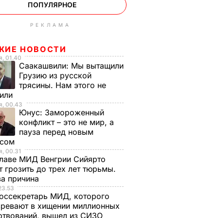
ПОПУЛЯРНОЕ
РЕКЛАМА
ЖИЕ НОВОСТИ
, 01.40
Саакашвили:
Мы вытащили
Грузию из русской
ад о
трясины. Нам этого не
тили
ндеры,
, 00.43
Юнус:
Замороженный
МИ РФ,
конфликт – это не мир, а
пауза перед новым
 ЦРУ, а
исом
ьи в
, 00.31
лаве МИД Венгрии Сийярто
 грозить до трех лет тюрьмы.
ческий
ва причина
23.53
оссекретарь МИД, которого
ГИ
ревают в хищении миллионных
ртвований, вышел из СИЗО