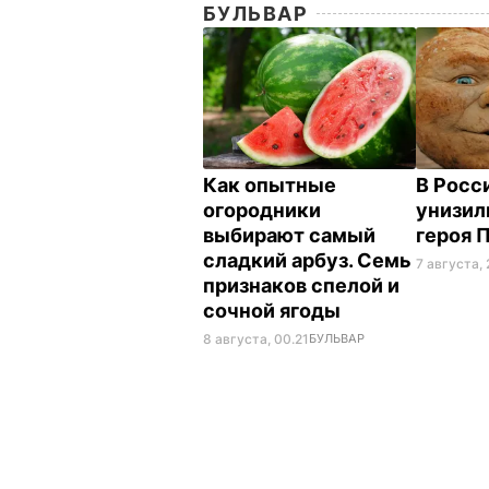
БУЛЬВАР
Как опытные
В Росс
огородники
унизил
выбирают самый
героя 
сладкий арбуз. Семь
7 августа, 
признаков спелой и
сочной ягоды
8 августа, 00.21
БУЛЬВАР