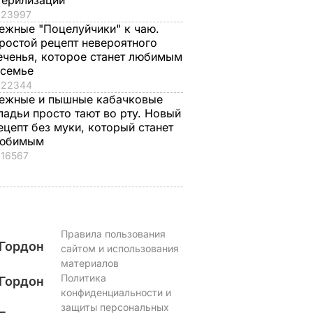
терилизации
23997
ежные "Поцелуйчики" к чаю.
ростой рецепт невероятного
еченья, которое станет любимым
 семье
22344
ежные и пышные кабачковые
ладьи просто тают во рту. Новый
ецепт без муки, который станет
юбимым
16567
Правила пользования
Гордон
сайтом и использования
материалов
Политика
Гордон
конфиденциальности и
защиты персональных