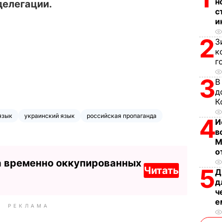
н
делегации.
с
и
2
З
к
г
3
В
д
К
язык
украинский язык
российская пропаганда
4
И
в
М
о
а временно оккупированных
5
Читать
Д
д
ч
е
РЕКЛАМА