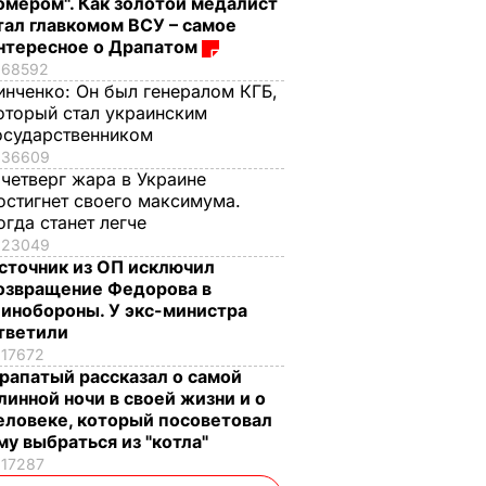
омером". Как золотой медалист
тал главкомом ВСУ – самое
нтересное о Драпатом
68592
инченко:
Он был генералом КГБ,
оторый стал украинским
осударственником
36609
 четверг жара в Украине
остигнет своего максимума.
огда станет легче
23049
сточник из ОП исключил
озвращение Федорова в
инобороны. У экс-министра
тветили
17672
рапатый рассказал о самой
линной ночи в своей жизни и о
еловеке, который посоветовал
му выбраться из "котла"
17287