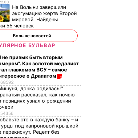
22.00
На Волыни завершили
эксгумацию жертв Второй
мировой. Найдены
ки 55 человек
Больше новостей
УЛЯРНОЕ БУЛЬВАР
Я не привык быть вторым
омером". Как золотой медалист
тал главкомом ВСУ – самое
нтересное о Драпатом
68592
Мишуня, дочка родилась!"
рапатый рассказал, как ночью
а позициях узнал о рождении
очери
54356
обавьте это в каждую банку – и
гурцы под капроновой крышкой
е перекиснут. Рецепт без