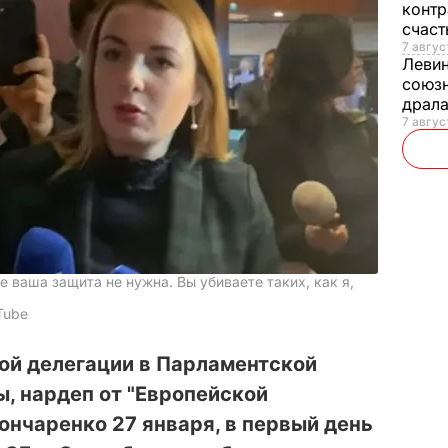
контр
счас
7 авгус
Леви
союзн
драла
7 август
е ваша защита не нужна. Вы убиваете таких, как я,
Tube
ой делегации в Парламентской
, нардеп от "Европейской
ончаренко 27 января, в первый день