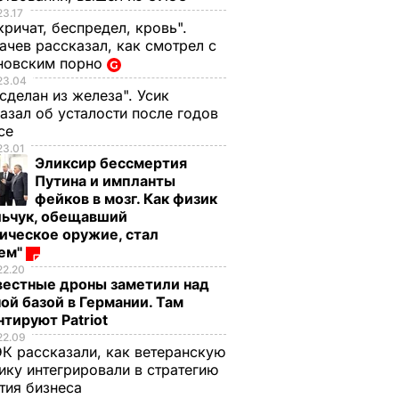
23.17
кричат, беспредел, кровь".
чев рассказал, как смотрел с
новским порно
23.04
 сделан из железа". Усик
азал об усталости после годов
ксе
23.01
, что
"Ничего навязывать
Смешайте это с
Эликсир бессмертия
з
не буду". Драпатый
мукой – и целая гор
Путина и импланты
ак
рассказал, какую
мягких, словно пух,
фейков в мозг. Как физик
 нежные
профессию выбрал
пирожков готова.
льчук, обещавший
е
его сын
Самый лучший
ическое оружие, стал
оем"
рецепт
7 августа, 19.44
БУЛЬВАР
22.20
а
7 августа, 18.16
БУЛЬВАР
вестные дроны заметили над
ВАР
ой базой в Германии. Там
тируют Patriot
22.09
К рассказали, как ветеранскую
ику интегрировали в стратегию
тия бизнеса