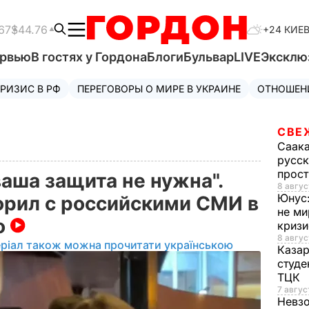
67
$44.76
+24 КИЕ
ервью
В гостях у Гордона
Блоги
Бульвар
LIVE
Эксклю
РИЗИС В РФ
ПЕРЕГОВОРЫ О МИРЕ В УКРАИНЕ
ОТНОШЕН
СВЕ
Саак
русск
прос
аша защита не нужна".
8 авгус
Юнус
орил с российскими СМИ в
не ми
о
криз
8 авгус
ріал також можна прочитати українською
Каза
студе
ТЦК
7 авгус
Невз