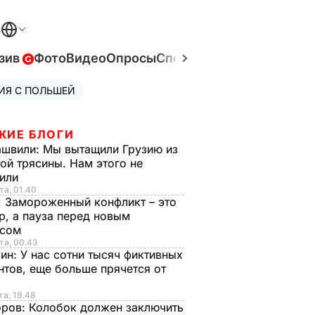
В
зив
Фото
Видео
Опросы
Спецпроекты
Война в Ук
ИЯ С ПОЛЬШЕЙ
ЖИЕ БЛОГИ
ашвили:
Мы вытащили Грузию из
ой трясины. Нам этого не
тили
та, 01.40
:
Замороженный конфликт – это
р, а пауза перед новым
исом
та, 00.43
рин:
У нас сотни тысяч фиктивных
нтов, еще больше прячется от
та, 19.48
оров:
Колобок должен заключить