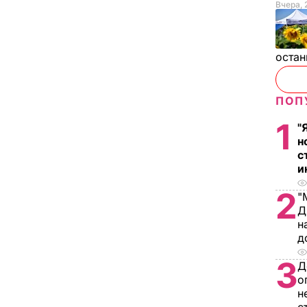
Вчера, 
остан
ПОП
1
"
н
с
и
2
"
Д
н
д
3
Д
о
н