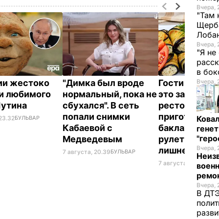
Вчера, 
"Там 
Щерба
Лоба
Вчера, 
"Я не
расск
в бо
Вчера, 
ии жестоко
"Димка был вроде
Гости думают
и любимого
нормальный, пока не
это закуска и
Путина
сбухался". В сеть
ресторана. К
попали снимки
приготовить
Кова
23.32
БУЛЬВАР
Кабаевой с
баклажанны
генет
"гер
Медведевым
рулетики без
Вчера, 
лишнего жир
7 августа, 20.39
БУЛЬВАР
Неиз
7 августа, 20.17
БУЛЬ
военн
ремон
Вчера, 
В ДТЭ
полит
разви