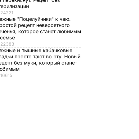
е перекиснут. Рецепт без
терилизации
24221
ежные "Поцелуйчики" к чаю.
ростой рецепт невероятного
еченья, которое станет любимым
 семье
22383
ежные и пышные кабачковые
ладьи просто тают во рту. Новый
ецепт без муки, который станет
юбимым
16615