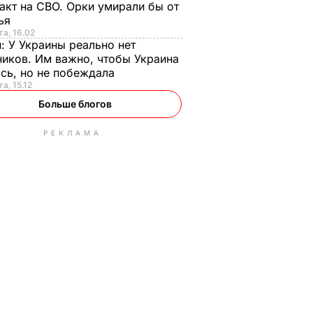
акт на СВО. Орки умирали бы от
тья
та, 16.02
н:
У Украины реально нет
иков. Им важно, чтобы Украина
сь, но не побеждала
а, 15.12
Больше блогов
РЕКЛАМА