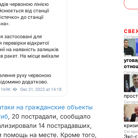
СВЕ
Сегодня
угова
отнош
Сегодня
прос
Сегодня
атаки на гражданские объекты
гиб
, 20 пострадали, сообщало
ализировали 14 пострадавших,
криз
Сегодня
и помощь на месте.
Кроме того,
Экс-г