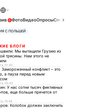
В
зив
Фото
Видео
Опросы
Спецпроекты
Война в Ук
ИЯ С ПОЛЬШЕЙ
ЖИЕ БЛОГИ
ашвили:
Мы вытащили Грузию из
ой трясины. Нам этого не
тили
та, 01.40
:
Замороженный конфликт – это
р, а пауза перед новым
исом
та, 00.43
рин:
У нас сотни тысяч фиктивных
нтов, еще больше прячется от
та, 19.48
оров:
Колобок должен заключить