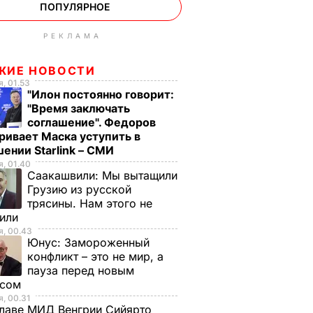
ПОПУЛЯРНОЕ
РЕКЛАМА
ЖИЕ НОВОСТИ
, 01.53
"Илон постоянно говорит:
"Время заключать
соглашение". Федоров
ривает Маска уступить в
ении Starlink – СМИ
, 01.40
Саакашвили:
Мы вытащили
Грузию из русской
трясины. Нам этого не
тили
, 00.43
Юнус:
Замороженный
конфликт – это не мир, а
пауза перед новым
исом
, 00.31
лаве МИД Венгрии Сийярто