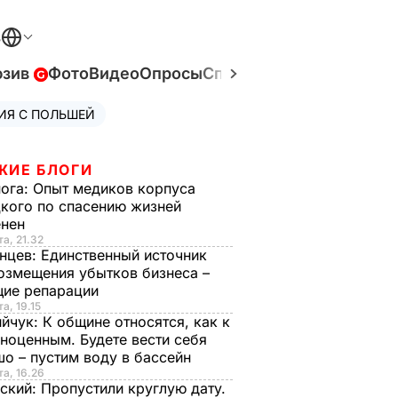
В
юзив
Фото
Видео
Опросы
Спецпроекты
Война в У
ИЯ С ПОЛЬШЕЙ
ЖИЕ БЛОГИ
нога:
Опыт медиков корпуса
кого по спасению жизней
енен
та, 21.32
нцев:
Единственный источник
озмещения убытков бизнеса –
щие репарации
а, 19.15
ийчук:
К общине относятся, как к
ноценным. Будете вести себя
о – пустим воду в бассейн
та, 16.26
ский:
Пропустили круглую дату.