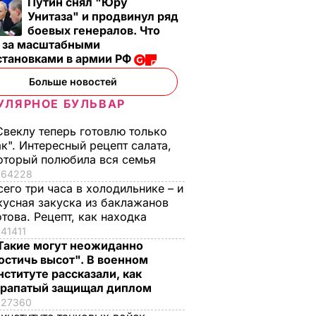
Путин снял "Юру
Унитаза" и продвинул ряд
боевых генералов. Что
т за масштабными
становками в армии РФ
Больше новостей
УЛЯРНОЕ БУЛЬВАР
Свеклу теперь готовлю только
ак". Интересный рецепт салата,
оторый полюбила вся семья
64228
сего три часа в холодильнике – и
кусная закуска из баклажанов
отова. Рецепт, как находка
41411
Такие могут неожиданно
остичь высот". В военном
нституте рассказали, как
рапатый защищал диплом
27360