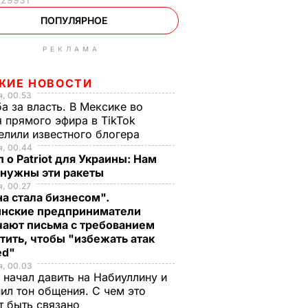
ПОПУЛЯРНОЕ
РЕКЛАМА
ЖИЕ НОВОСТИ
, 00.53
а за власть. В Мексике во
 прямого эфира в TikTok
елили известного блогера
я, 00.44
 о Patriot для Украины: Нам
 нужны эти ракеты
, 00.27
а стала бизнесом".
инские предприниматели
чают письма с требованием
тить, чтобы "избежать атак
ed"
я, 00.03
 начал давить на Набиуллину и
ил тон общения. С чем это
т быть связано