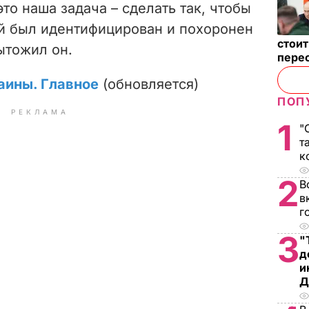
то наша задача – сделать так, чтобы
й был идентифицирован и похоронен
стои
ытожил он.
пере
аины. Главное
(обновляется)
ПОП
РЕКЛАМА
1
"
т
к
2
В
в
г
3
"
д
и
Д