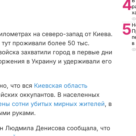
4
В
р
х
5
Н
П
километрах на северо-запад от Киева.
п
 тут проживали более 50 тыс.
в
войска захватили город в первые дни
оржения в Украину и удерживали его
но, что вся
Киевская область
йских оккупантов. В населенных
ены сотни убитых мирных жителей
, в
ыми руками.
н Людмила Денисова сообщала, что