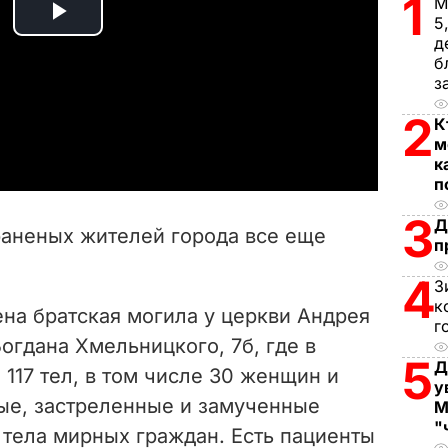
1
М
5
P
д
б
l
з
a
2
К
м
y
к
п
V
3
Д
раненых жителей города все еще
п
i
4
З
d
к
на братская могила у церкви Андрея
г
e
огдана Хмельницкого, 7б, где в
5
Д
117 тел, в том числе 30 женщин и
у
o
тые, застреленные и замученные
М
"
 тела мирных граждан. Есть пациенты