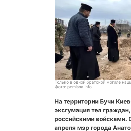
Только в одной братской могиле нашл
Фото: pomisna.info
На территории Бучи Киев
эксгумация тел граждан,
российскими войсками. 
апреля мэр города Анат