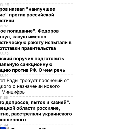
23.40
ров назвал "наилучшее
ие" против российской
истики
23.17
кое попадание". Федоров
кнул, какую именно
стическую ракету испытали в
отставки правительства
22.32
нский поручил подготовить
иальную санкционную
цию против РФ. О чем речь
22.20
ет Рады требует пояснений от
кого о назначении нового
ы Минцифры
21.55
о допросов, пыток и казней".
ецкой области россияне,
тно, расстреляли украинского
нопленного
21.44