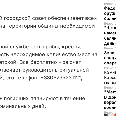
Вчера, 
Федо
оруж
й городской совет обеспечивает всех
балл
Вчера, 
 на территории общины необходимой
"Чет
наме
балли
день 
ой службе есть гробы, кресты,
Вчера, 
Зеле
есть необходимое количество мест на
спец
тской. Все бесплатно – за счет
опера
Вчера, 
отвечает руководитель ритуальной
Комит
 его телефон: +380679523112", –
Корец
глав
Вчера, 
"Мест
В Дон
ть погибших планируют в течение
вероя
оминальных дней.
воен
Вчера, 