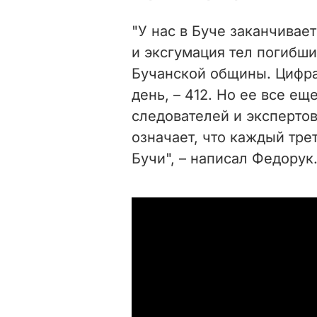
"У нас в Буче заканчивае
и эксгумация тел погибш
Бучанской общины. Цифра
день, – 412. Но ее все ещ
следователей и эксперто
означает, что каждый тре
Бучи", – написал Федорук