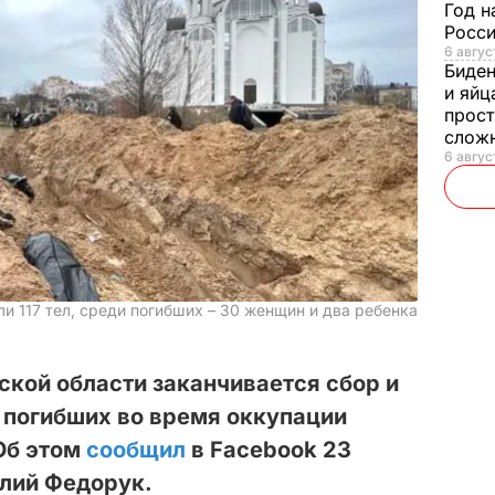
Год н
Росси
6 авгус
Биде
и яйц
прост
слож
6 авгус
и 117 тел, среди погибших – 30 женщин и два ребенка
ской области заканчивается сбор и
 погибших во время оккупации
Об этом
сообщил
в Facebook 23
олий Федорук.