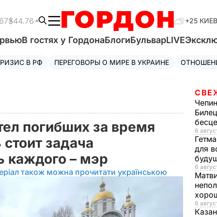
67
$44.76
+25 КИЕ
ервью
В гостях у Гордона
Блоги
Бульвар
LIVE
Экскл
РИЗИС В РФ
ПЕРЕГОВОРЫ О МИРЕ В УКРАИНЕ
ОТНОШЕН
СВЕ
Чепи
Билец
бесц
тел погибших за время
6 авгус
Гетма
 стоит задача
для в
ь каждого – мэр
буду
6 август
еріал також можна прочитати українською
Матв
непол
хорош
6 авгус
Казан