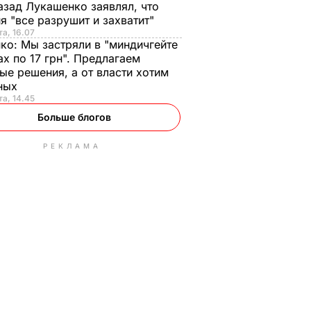
азад Лукашенко заявлял, что
я "все разрушит и захватит"
та, 16.07
нко:
Мы застряли в "миндичгейте
ах по 17 грн". Предлагаем
ые решения, а от власти хотим
ных
та, 14.45
Больше блогов
РЕКЛАМА