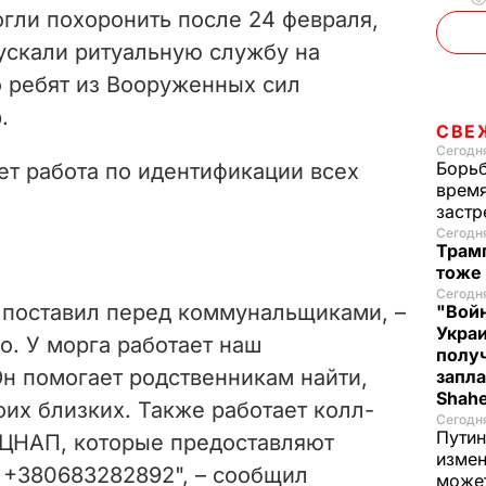
гли похоронить после 24 февраля,
пускали ритуальную службу на
о ребят из Вооруженных сил
.
СВЕ
Сегодня
Борьб
дет работа по идентификации всех
время
застр
Сегодн
Трамп
тоже
Сегодня
ю поставил перед коммунальщиками, –
"Войн
Укра
о. У морга работает наш
полу
н помогает родственникам найти,
запла
Shah
оих близких. Также работает колл-
Сегодн
Путин
в ЦНАП, которые предоставляют
измен
+380683282892", – сообщил
може