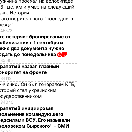
ужчина проехал на велосипеде
,3 тыс. км и умер на следующий
ень. История
лаготворительного "последнего
аезда"
45573
то потеряет бронирование от
обилизации с 1 сентября и
акие два документа нужно
одать до понедельника
35595
рапатый назвал главный
риоритет на фронте
34112
инченко:
Он был генералом КГБ,
оторый стал украинским
осударственником
34040
рапатый инициировал
вольнение командующего
едсилами ВСУ. Его называли
человеком Сырского" – СМИ
29931