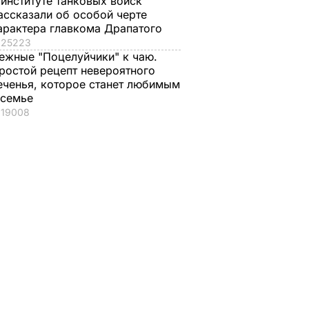
 институте танковых войск
ассказали об особой черте
арактера главкома Драпатого
25223
ежные "Поцелуйчики" к чаю.
ростой рецепт невероятного
еченья, которое станет любимым
 семье
19008