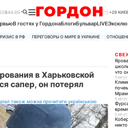
63
$44.69
+29 КИЕ
ервью
В гостях у Гордона
Блоги
Бульвар
LIVE
Эксклю
РИЗИС В РФ
ПЕРЕГОВОРЫ О МИРЕ В УКРАИНЕ
ОТНОШЕН
СВЕ
Яров
школь
что о
рования в Харьковской
5 авгус
Клим
я сапер, он потерял
почем
Мрам
5 август
ріал також можна прочитати українською
Фурс
время
5 авгус
Кобе
никто