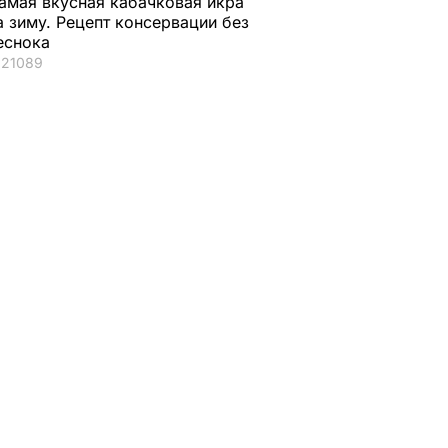
амая вкусная кабачковая икра
а зиму. Рецепт консервации без
еснока
21089
ой
я
а