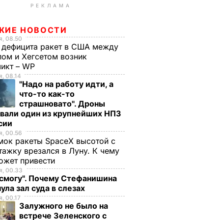
РЕКЛАМА
ЖИЕ НОВОСТИ
, 08.50
 дефицита ракет в США между
ом и Хегсетом возник
ликт – WP
, 08.14
"Надо на работу идти, а
что-то как-то
страшновато". Дроны
вали один из крупнейших НПЗ
ссии
, 00.56
ок ракеты SpaceX высотой с
тажку врезался в Луну. К чему
ожет привести
, 00.33
 смогу". Почему Стефанишина
ула зал суда в слезах
, 00.17
Залужного не было на
встрече Зеленского с