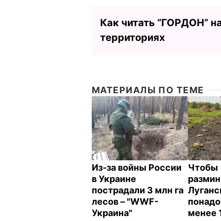
Как читать ”ГОРДОН” н
территориях
МАТЕРИАЛЫ ПО ТЕМЕ
Из-за войны России
Чтобы
в Украине
размин
пострадали 3 млн га
Луганс
лесов – "WWF-
понадо
Украина"
менее 