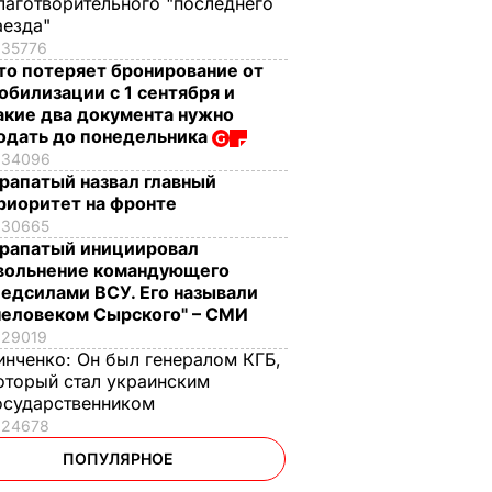
лаготворительного "последнего
аезда"
35776
то потеряет бронирование от
обилизации с 1 сентября и
акие два документа нужно
одать до понедельника
34096
рапатый назвал главный
риоритет на фронте
30665
рапатый инициировал
вольнение командующего
едсилами ВСУ. Его называли
человеком Сырского" – СМИ
29019
инченко:
Он был генералом КГБ,
оторый стал украинским
осударственником
24678
ПОПУЛЯРНОЕ