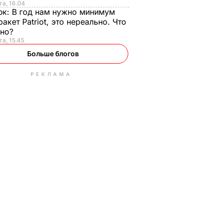
та, 16.04
юк:
В год нам нужно минимум
ракет Patriot, это нереально. Что
ьно?
та, 15.45
Больше блогов
РЕКЛАМА