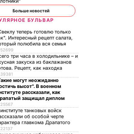
илотники"
Больше новостей
УЛЯРНОЕ БУЛЬВАР
Свеклу теперь готовлю только
ак". Интересный рецепт салата,
оторый полюбила вся семья
52699
сего три часа в холодильнике – и
кусная закуска из баклажанов
отова. Рецепт, как находка
39381
Такие могут неожиданно
остичь высот". В военном
нституте рассказали, как
рапатый защищал диплом
25567
 институте танковых войск
ассказали об особой черте
арактера главкома Драпатого
22137