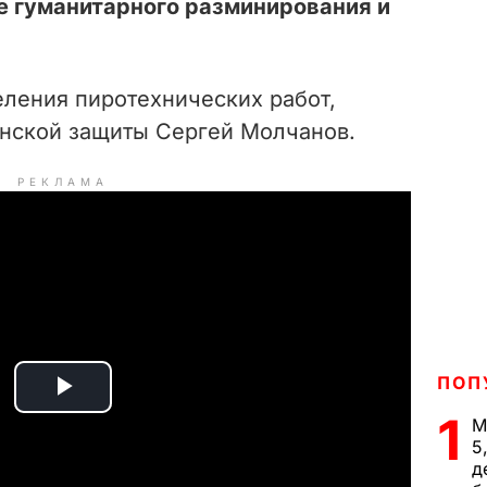
 гуманитарного разминирования и
еления пиротехнических работ,
нской защиты Сергей Молчанов.
РЕКЛАМА
ПОП
P
1
М
5
l
д