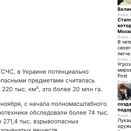
Велик
Вчера, 
Стало
котор
Моск
Вчера, 
В чет
своег
легч
Вчера, 
Угроз
миров
ГСЧС, в Украине потенциально
Post
опасными предметами считалась
Вчера, 
220 тыс. км², это более 20 млн га.
ноября, с начала полномасштабного
созда
подо
отехники обследовали более 74 тыс.
Вчера, 
Лукаш
е 271,4 тыс. взрывоопасных
оружи
взрывчатых веществ.