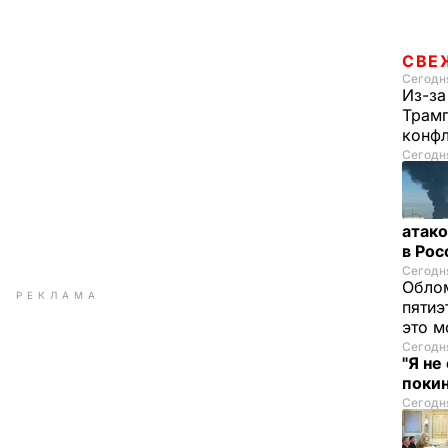
СВЕ
Сегодня
Из-за
Трамп
конф
Сегодня
атако
в Ро
Сегодня
Облом
РЕКЛАМА
пятиэ
это м
Сегодня
"Я не
покин
Сегодня