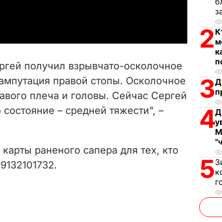
б
a
з
2
y
К
м
V
к
п
ергей получил взрывчато-осколочное
i
3
 ампутация правой стопы. Осколочное
Д
п
авого плеча и головы. Сейчас Сергей
d
4
 состояние – средней тяжести", –
Д
e
у
М
o
"
карты раненого сапера для тех, кто
5
З
9132101732.
к
г