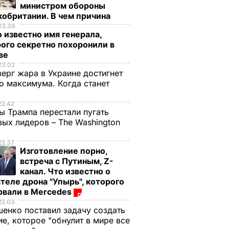
министром обороны
обритании. В чем причина
23.39
 известно имя генерала,
ого секретно похоронили в
ве
23.02
верг жара в Украине достигнет
о максимума. Когда станет
е
22.42
ы Трампа перестали пугать
ых лидеров – The Washington
22.37
Изготовление порно,
встреча с Путиным, Z-
канал. Что известно о
теле дрона "Упырь", которого
рвали в Mercedes
22.03
енко поставил задачу создать
е, которое "обнулит в мире все