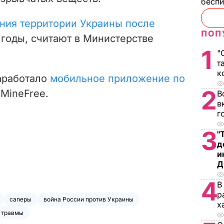
бесп
ния территории Украины после
ПОП
годы, считают в Министерстве
1
"
т
к
заработало
мобильное приложение по
2
MineFree.
В
в
г
3
"
д
и
Д
4
В
р
саперы
война России против Украины
х
травмы