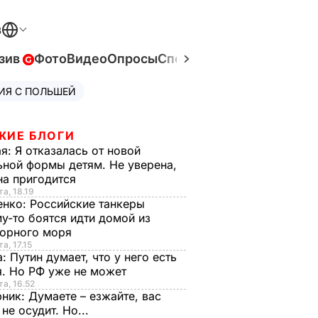
В
зив
Фото
Видео
Опросы
Спецпроекты
Война в Ук
ИЯ С ПОЛЬШЕЙ
ЖИЕ БЛОГИ
ая:
Я отказалась от новой
ной формы детям. Не уверена,
на пригодится
та, 18.19
енко:
Российские танкеры
у-то боятся идти домой из
орного моря
а, 17.15
а:
Путин думает, что у него есть
. Но РФ уже не может
та, 16.52
рник:
Думаете – езжайте, вас
 не осудит. Но...