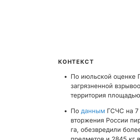
КОНТЕКСТ
По июльской оценке 
загрязненной взрыво
территория площадью 
По
данным
ГСЧС на 7 
вторжения России пир
га, обезвредили боле
предметов и 2845 кг 