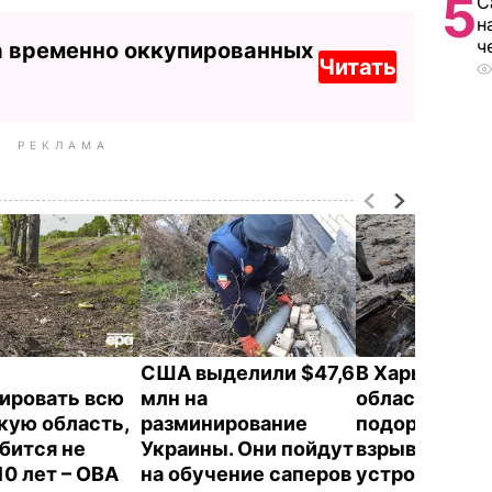
5
С
н
ч
а временно оккупированных
Читать
РЕКЛАМА
США выделили $47,6
В Харьковск
ировать всю
млн на
области судь
кую область,
разминирование
подорвался н
бится не
Украины. Они пойдут
взрывном
10 лет – ОВА
на обучение саперов
устройстве