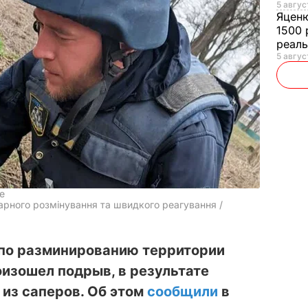
5 авгус
Яцен
1500 
реал
5 авгус
е
арного розмінування та швидкого реагування /
 по разминированию территории
изошел подрыв, в результате
 из саперов. Об этом
сообщили
в