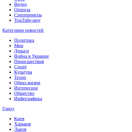
Видео
Опросы
Спецпроекты
YouTube-шоу
Категории новостей
Политика
Мир
Деньги
Война в Украине
Происшествия
Спорт
Культура
Техно
Образ жизни
Интересное
Общество
Инфографика
Город
Киев
Харьков
Львов