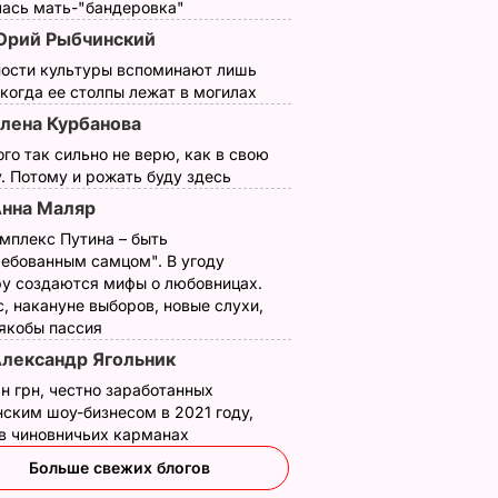
лась мать-"бандеровка"
рий Рыбчинский
ности культуры вспоминают лишь
 когда ее столпы лежат в могилах
лена Курбанова
ого так сильно не верю, как в свою
. Потому и рожать буду здесь
нна Маляр
мплекс Путина – быть
ребованным самцом". В угоду
у создаются мифы о любовницах.
, накануне выборов, новые слухи,
 якобы пассия
лександр Ягольник
н грн, честно заработанных
ским шоу-бизнесом в 2021 году,
 в чиновничьих карманах
Больше свежих блогов