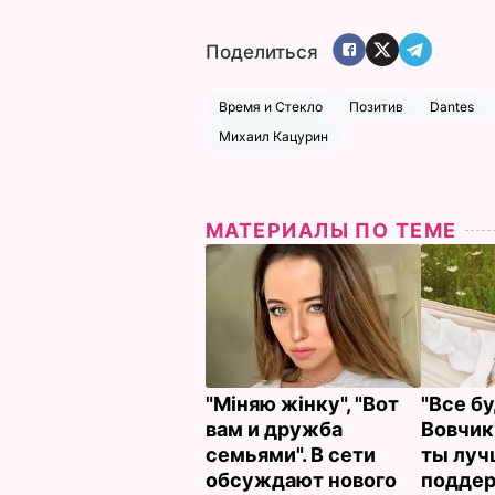
Поделиться
Время и Стекло
Позитив
Dantes
Михаил Кацурин
МАТЕРИАЛЫ ПО ТЕМЕ
"Міняю жінку", "Вот
"Все б
вам и дружба
Вовчик"
семьями". В сети
ты лучш
обсуждают нового
подде