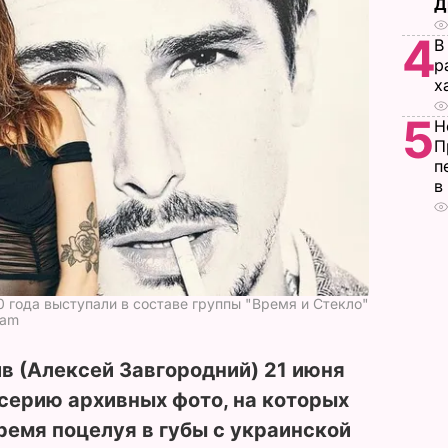
Д
4
В
р
х
5
Н
П
п
в
 года выступали в составе группы "Время и Стекло"
ram
в (Алексей Завгородний) 21 июня
 серию архивных фото, на которых
время поцелуя в губы с украинской