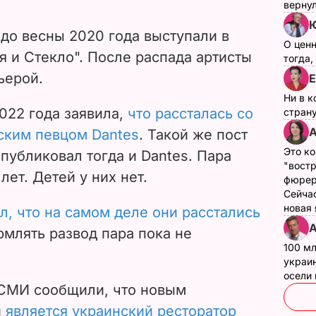
верну
Ю
до весны 2020 года выступали в
О цен
я и Стекло". После распада артисты
тогда,
ьерой.
Е
Ни в к
2022 года заявила,
что рассталась со
страну
А
ским певцом Dantes
. Такой же пост
Это ко
публиковал тогда и Dantes. Пара
"вост
 лет.
Детей у них нет.
фюрер
Сейчас
новая
л, что на самом деле они расстались
А
млять развод пара пока не
100 мл
украин
осели
 СМИ сообщили, что новым
и
является украинский ресторатор