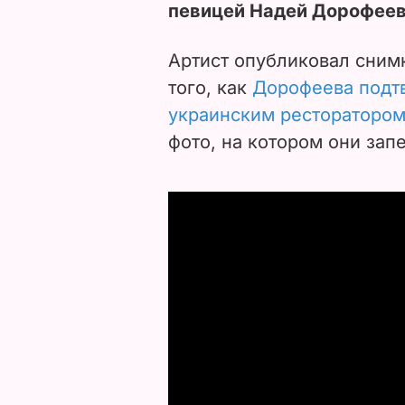
певицей Надей Дорофеев
Артист опубликовал снимк
того, как
Дорофеева подтв
украинским рестораторо
фото, на котором они зап