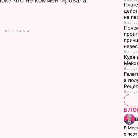
пока что не комментировала.
Плате
дейст
не пе
6 август
Почем
РЕКЛАМА
проиг
принц
неве
6 авгус
Куда 
Мейхе
6 авгус
Галет
а пол
Рецеп
6 авгус
БЛО
В Мос
с пор