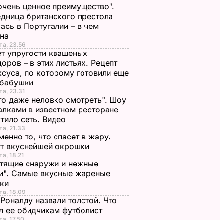
очень ценное преимущество".
дница британского престола
ась в Португалии – в чем
ина
та, 23.56
т упругости квашеных
оров – в этих листьях. Рецепт
ксуса, по которому готовили еще
 бабушки
та, 23.31
то даже неловко смотреть". Шоу
алками в известном ресторане
тило сеть. Видео
та, 21.33
менно то, что спасет в жару.
пт вкуснейшей окрошки
та, 18.21
тящие снаружи и нежные
и". Самые вкусные жареные
чки
та, 18.09
Роналду назвали толстой. Что
л ее обидчикам футболист
та, 17.50