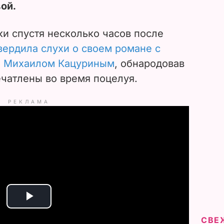
ой.
и спустя несколько часов после
ердила слухи о своем романе с
м Михаилом Кацуриным
, обнародовав
ечатлены во время поцелуя.
РЕКЛАМА
P
СВЕ