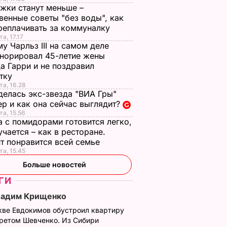
жки станут меньше –
венные советы "без воды", как
реплачивать за коммуналку
а, 17.17
у Чарльз III на самом деле
норировал 45-летие жены
а Гарри и не поздравил
стку
та, 16.28
делась экс-звезда "ВИА Гры"
р и как она сейчас выглядит?
та, 15.56
а с помидорами готовится легко,
учается – как в ресторане.
т понравится всей семье
та, 15.45
Больше новостей
ГИ
Вадим Крищенко
кве Евдокимов обустроил квартиру
третом Шевченко. Из Сибири