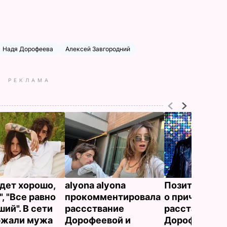
Надя Дорофеева
Алексей Завгородний
РЕКЛАМА
удет хорошо,
alyona alyona
Позитив выс
, "Все равно
прокомментировала
о причинах
ий". В сети
раccствание
расставания
ржали мужа
Дорофеевой и
Дорофеевой 