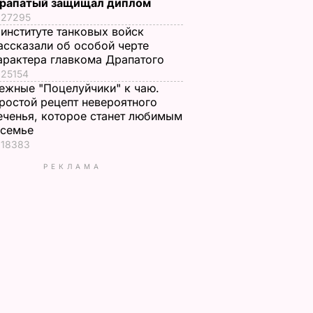
рапатый защищал диплом
27295
 институте танковых войск
ассказали об особой черте
арактера главкома Драпатого
25154
ежные "Поцелуйчики" к чаю.
ростой рецепт невероятного
еченья, которое станет любимым
 семье
18383
РЕКЛАМА