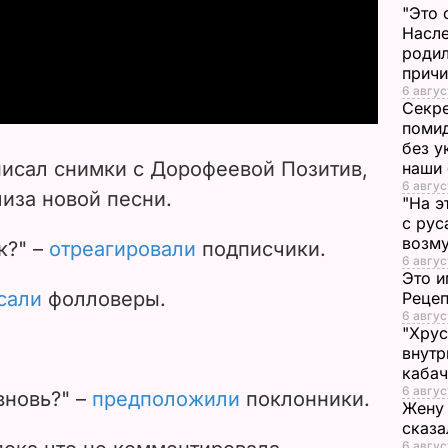
l
"Это 
Насле
a
родил
прич
6 авгус
y
Секре
помид
V
без у
исал снимки с Дорофеевой Позитив,
наши
i
6 авгус
лиза новой песни.
"На э
с рус
d
возму
к?" –
отреагировали
подписчики.
6 авгус
e
Это и
сали
фолловеры.
Реце
6 авгус
o
"Хрус
внутр
каба
6 авгус
вновь?" –
предположили
поклонники.
Жену 
сказа
6 авгус