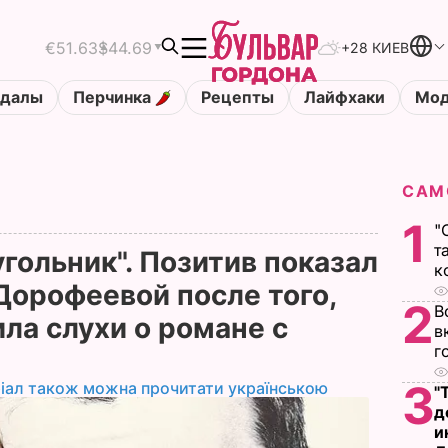
€51.63
$44.69
+28 КИЕВ
ндалы
Перчинка
Рецепты
Лайфхаки
Мод
САМ
1
"
т
гольник". Позитив показал
к
Дорофеевой после того,
2
В
ла слухи о романе с
в
г
3
іал також можна прочитати українською
"
д
и