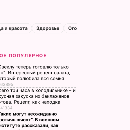
а и красота
Здоровье
Огороды
ОЕ ПОПУЛЯРНОЕ
Свеклу теперь готовлю только
ак". Интересный рецепт салата,
оторый полюбила вся семья
63895
сего три часа в холодильнике – и
кусная закуска из баклажанов
отова. Рецепт, как находка
41334
Такие могут неожиданно
остичь высот". В военном
нституте рассказали, как