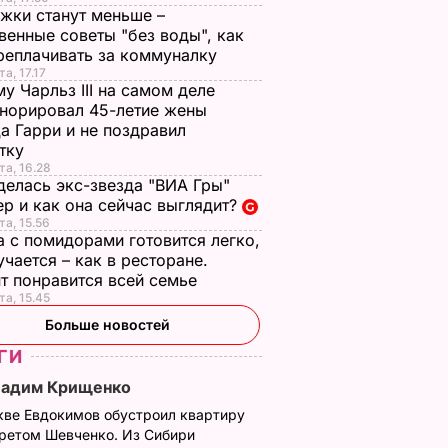
жки станут меньше –
венные советы "без воды", как
реплачивать за коммуналку
а, 17.17
у Чарльз III на самом деле
норировал 45-летие жены
а Гарри и не поздравил
стку
та, 16.28
делась экс-звезда "ВИА Гры"
р и как она сейчас выглядит?
та, 15.56
а с помидорами готовится легко,
учается – как в ресторане.
т понравится всей семье
та, 15.45
Больше новостей
ГИ
Вадим Крищенко
кве Евдокимов обустроил квартиру
третом Шевченко. Из Сибири