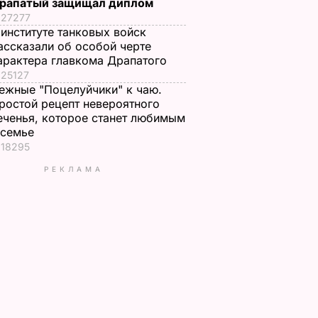
рапатый защищал диплом
27277
 институте танковых войск
ассказали об особой черте
арактера главкома Драпатого
25127
ежные "Поцелуйчики" к чаю.
ростой рецепт невероятного
еченья, которое станет любимым
 семье
18295
РЕКЛАМА