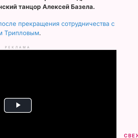
нский танцор Алексей Базела.
после прекращения сотрудничества с
м Трипловым
.
РЕКЛАМА
P
l
СВЕ