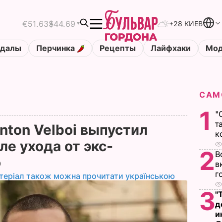
€51.63
$44.69
+28 КИЕВ
ндалы
Перчинка
Рецепты
Лайфхаки
Мод
САМ
1
"
т
Anton Velboi выпустил
к
е ухода от экс-
2
В
о
в
г
теріал також можна прочитати українською
3
"
д
и