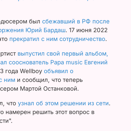
родюсером был
сбежавший в РФ после
торжения Юрий Бардаш
.
17 июня 2022
что
прекратил с ним сотрудничество
.
артист
выпустил свой первый альбом,
ал сооснователь
Papa music
Евгений
23 года Wellboy
объявил о
с ним
и сообщил, что теперь
юсером Мартой Останковой.
л, что
узнал об этом решении из сети
.
о намерен решить этот вопрос в
ти".