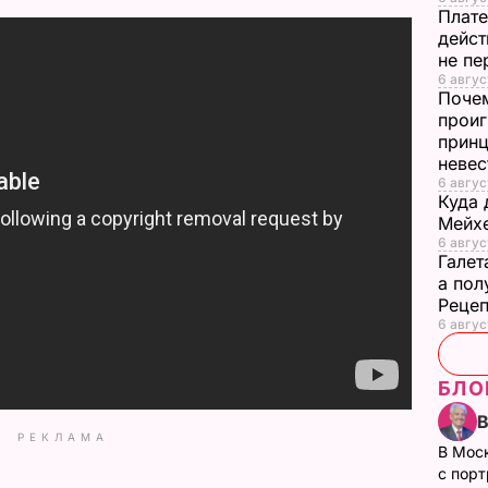
Плате
дейст
не пе
6 август
Почем
проиг
принц
неве
6 авгус
Куда 
Мейхе
6 авгус
Галет
а пол
Рецеп
6 авгус
БЛО
РЕКЛАМА
В Мос
с пор