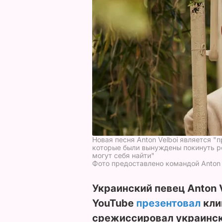
Новая песня Anton Velboi является 
которые были вынуждены покинуть ро
могут себя найти"
Фото предоставлено командой Anton 
Украинский певец Anton V
YouTube
презентовал
кли
срежиссировал украинск