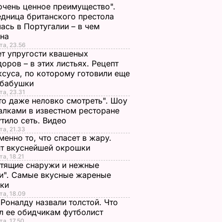
очень ценное преимущество".
дница британского престола
ась в Португалии – в чем
ина
та, 23.56
т упругости квашеных
оров – в этих листьях. Рецепт
ксуса, по которому готовили еще
 бабушки
та, 23.31
то даже неловко смотреть". Шоу
алками в известном ресторане
тило сеть. Видео
та, 21.33
менно то, что спасет в жару.
пт вкуснейшей окрошки
та, 18.21
тящие снаружи и нежные
и". Самые вкусные жареные
чки
та, 18.09
Роналду назвали толстой. Что
л ее обидчикам футболист
та, 17.50