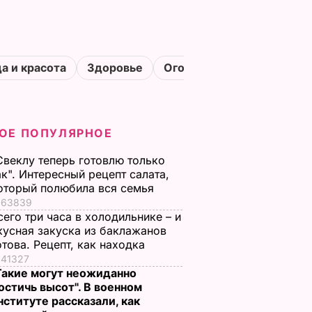
а и красота
Здоровье
Огороды
ОЕ ПОПУЛЯРНОЕ
Свеклу теперь готовлю только
ак". Интересный рецепт салата,
оторый полюбила вся семья
63839
сего три часа в холодильнике – и
кусная закуска из баклажанов
отова. Рецепт, как находка
41327
Такие могут неожиданно
остичь высот". В военном
нституте рассказали, как