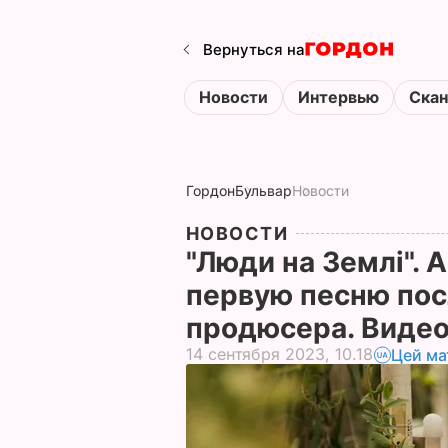
Вернуться на
Новости
Интервью
Ска
Гордон
Бульвар
Новости
НОВОСТИ
"Люди на Землі". 
первую песню посл
продюсера. Виде
14 сентября 2023, 10.18
Цей ма