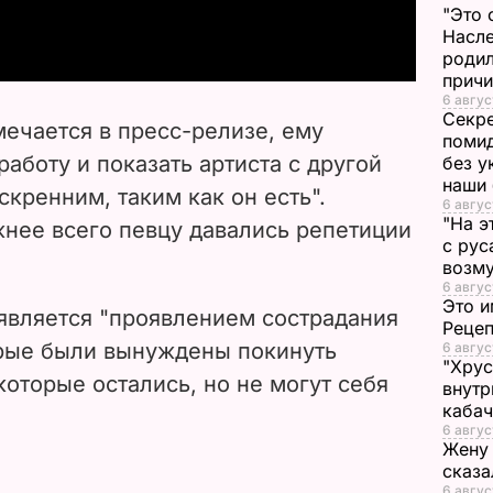
a
"Это 
Насле
y
родил
прич
V
6 авгус
Секре
ечается в пресс-релизе, ему
помид
i
работу и показать артиста с другой
без у
наши
скренним, таким как он есть".
d
6 авгус
"На э
жнее всего певцу давались репетиции
с рус
e
возму
6 авгус
o
Это и
 является "проявлением сострадания
Реце
рые были вынуждены покинуть
6 авгус
"Хрус
которые остались, но не могут себя
внутр
каба
6 авгус
Жену 
сказа
6 авгус