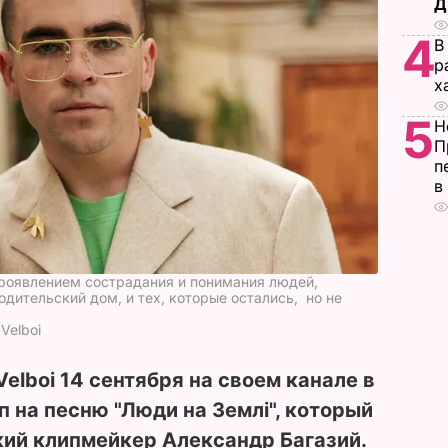
Д
4
В
р
х
5
Н
П
п
в
"проявлением сострадания и понимания людей,
дительский дом, и тех, которые остались, но не
Velboi
elboi 14 сентября на своем канале в
п на песню "Люди на Землі", который
ий клипмейкер Александр Багазий.