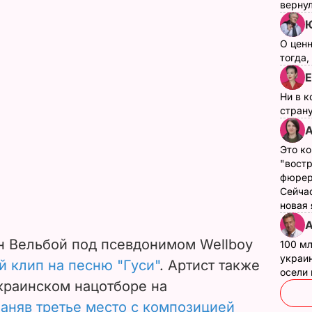
верну
Ю
О цен
тогда,
Е
Ни в к
страну
А
Это ко
"вост
фюрер
Сейчас
новая
А
н Вельбой под псевдонимом Wellboy
100 мл
украин
 клип на песню "Гуси"
.
Артист также
осели
краинском нацотборе на
заняв третье место с композицией