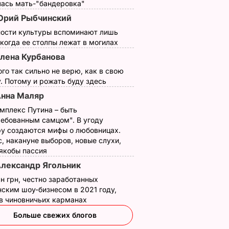
лась мать-"бандеровка"
рий Рыбчинский
ности культуры вспоминают лишь
 когда ее столпы лежат в могилах
лена Курбанова
ого так сильно не верю, как в свою
. Потому и рожать буду здесь
нна Маляр
мплекс Путина – быть
ребованным самцом". В угоду
у создаются мифы о любовницах.
, накануне выборов, новые слухи,
 якобы пассия
лександр Ягольник
н грн, честно заработанных
ским шоу-бизнесом в 2021 году,
 в чиновничьих карманах
Больше свежих блогов