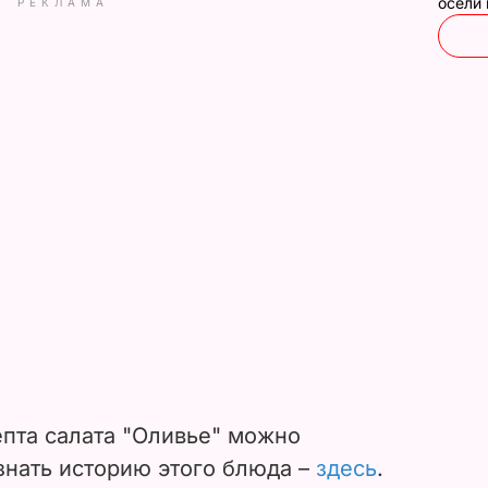
осели
РЕКЛАМА
пта салата "Оливье" можно
узнать историю этого блюда –
здесь
.