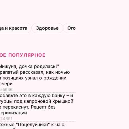
а и красота
Здоровье
Огороды
ОЕ ПОПУЛЯРНОЕ
Мишуня, дочка родилась!"
рапатый рассказал, как ночью
а позициях узнал о рождении
очери
55646
обавьте это в каждую банку – и
гурцы под капроновой крышкой
е перекиснут. Рецепт без
терилизации
24691
ежные "Поцелуйчики" к чаю.