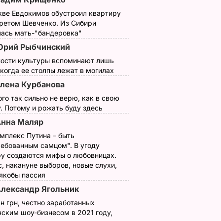
кве Евдокимов обустроил квартиру
третом Шевченко. Из Сибири
лась мать-"бандеровка"
Юрий Рыбчинский
ности культуры вспоминают лишь
 когда ее столпы лежат в могилах
лена Курбанова
ого так сильно не верю, как в свою
. Потому и рожать буду здесь
нна Маляр
мплекс Путина – быть
ребованным самцом". В угоду
у создаются мифы о любовницах.
, накануне выборов, новые слухи,
 якобы пассия
лександр Ягольник
н грн, честно заработанных
ским шоу-бизнесом в 2021 году,