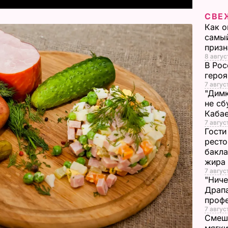
СВЕ
V
Как о
самый
i
призн
8 авгус
d
В Рос
героя
e
7 авгус
"Димк
не сб
o
Каба
7 авгус
Гости
ресто
бакла
жира
7 авгус
"Ниче
Драпа
проф
7 авгус
Смеша