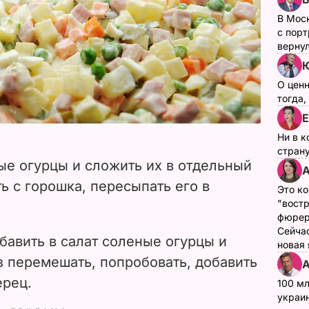
В Мос
с пор
верну
О цен
тогда,
Е
Ни в к
страну
ые огурцы и сложить их в отдельный
А
ь с горошка, пересыпать его в
Это ко
"вост
фюрер
Сейчас
бавить в салат соленые огурцы и
новая
з перемешать, попробовать, добавить
А
ерец.
100 мл
украин