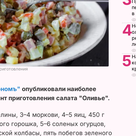
П
п
в
4
Н
о
р
л
5
Н
к
к
приготовления
ономъ"
опубликовали наиболее
т приготовления салата "Оливье".
лины, 3–4 моркови, 4–5 яиц, 450 г
го горошка, 5–6 соленых огурцов,
ской колбасы, пять побегов зеленого