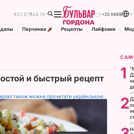
€51.67
$44.76
+20 КИЕВ
ндалы
Перчинка
Рецепты
Лайфхаки
Мод
САМ
1
"
Д
остой и быстрый рецепт
н
а
д
еріал також можна прочитати українською
2
Д
о
н
с
3
Н