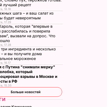
х, словно пух, пирожков готова.
й лучший рецепт
а, 18.16
ажных шага – и ваш салат из
лы будет невероятным
та, 17.29
Кароль, которая "впервые в
 расслабилась и поверила
вам", вызвали на допрос. Что
зошло
та, 17.28
 три ингредиента и несколько
 – и вы получите дома
ральное мороженое
а, 16.17
м с Путина "снимали мерку"
олобка, который
воцировал взрывы в Москве и
есты в РФ
та, 15.35
Больше новостей
ГИ
Вадим Крищенко