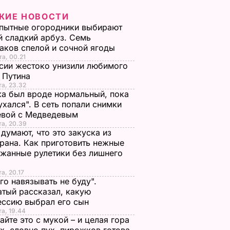
ЖИЕ НОВОСТИ
пытные огородники выбирают
 сладкий арбуз. Семь
аков спелой и сочной ягоды
та, 00.21
сии жестоко унизили любимого
 Путина
та, 23.32
а был вроде нормальный, пока
ухался". В сеть попали снимки
евой с Медведевым
та, 20.39
 думают, что это закуска из
рана. Как приготовить нежные
жанные рулетики без лишнего
та, 20.17
го навязывать не буду".
тый рассказал, какую
ессию выбрал его сын
та, 19.44
йте это с мукой – и целая гора