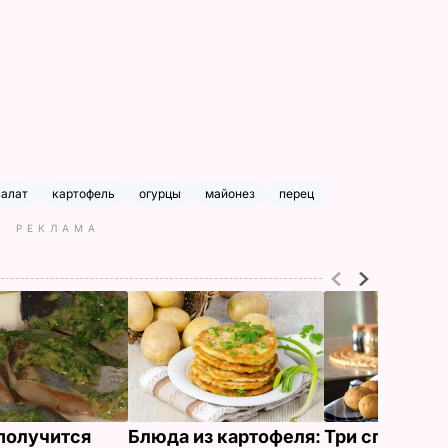
салат
картофель
огурцы
майонез
перец
РЕКЛАМА
 получится
Блюда из картофеля:
Три способа