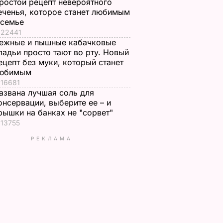
ростой рецепт невероятного
еченья, которое станет любимым
 семье
22441
ежные и пышные кабачковые
ладьи просто тают во рту. Новый
ецепт без муки, который станет
юбимым
16681
азвана лучшая соль для
онсервации, выберите ее – и
рышки на банках не "сорвет"
13755
РЕКЛАМА