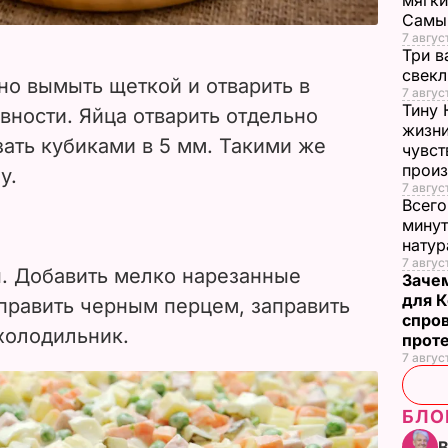
мягки
Самы
7 август
Три в
свек
но вымыть щеткой и отварить в
7 авгус
Тину 
вности. Яйца отварить отдельно
жизни
зать кубиками в 5 мм. Такими же
чувст
прои
у.
7 авгус
Всего
минут
нату
7 август
. Добавить мелко нарезанные
Заче
для К
иправить черным перцем, заправить
спро
холодильник.
прот
7 авгус
БЛО