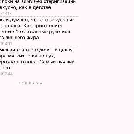
блоки на зиму без стерилизации
 вкусно, как в детстве
21417
ости думают, что это закуска из
есторана. Как приготовить
ежные баклажанные рулетики
ез лишнего жира
19491
мешайте это с мукой – и целая
ора мягких, словно пух,
ирожков готова. Самый лучший
ецепт
19244
РЕКЛАМА