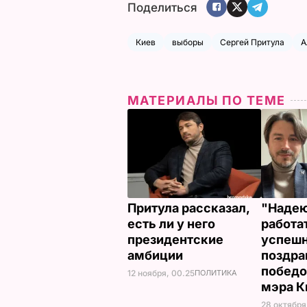
Поделиться
Киев
выборы
Сергей Притула
А
МАТЕРИАЛЫ ПО ТЕМЕ
Притула рассказал,
"Надею
есть ли у него
работа
президентские
успешн
амбиции
поздра
победо
12 ноября, 00.25
ПОЛИТИКА
мэра К
28 октября