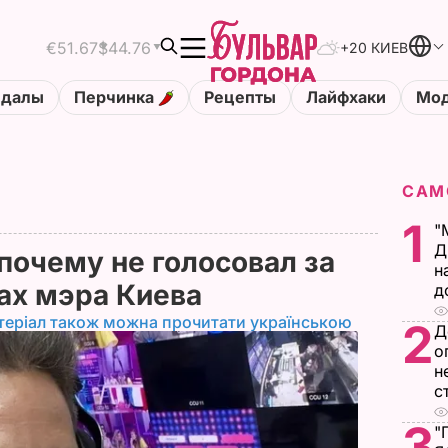
€51.67
$44.76
+20 КИЕВ
ндалы
Перчинка
Рецепты
Лайфхаки
Мод
САМ
1
"
Д
почему не голосовал за
н
ах мэра Киева
д
теріал також можна прочитати українською
2
Д
о
н
с
3
"