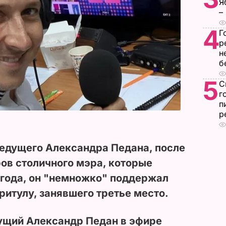
Я
–
4
Г
р
н
б
5
С
г
п
р
ведущего Александра Педана, после
ов столичного мэра, которые
 года, он "немножко" поддержал
ритулу, занявшего третье место.
дущий Александр Педан в
эфире