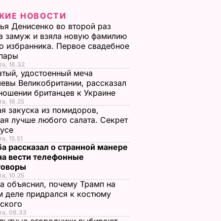
ЖИЕ НОВОСТИ
ья Денисенко во второй раз
 замуж и взяла новую фамилию
о избранника. Первое свадебное
 пары
та, 16.32
тый, удостоенный меча
евы Великобритании, рассказал
ношении британцев к Украине
та, 16.25
я закуска из помидоров,
ая лучше любого салата. Секрет
оусе
а, 15.51
а рассказал о странной манере
на вести телефонные
говоры
та, 10.25
а объяснил, почему Трамп на
 деле придрался к костюму
нского
та, 08.33