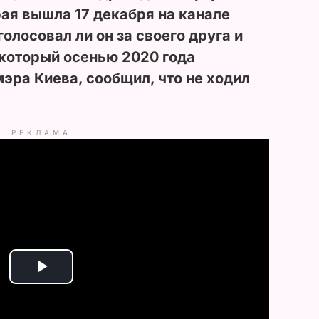
рая вышла 17 декабря на канале
 голосовал ли он за своего друга и
 который осенью 2020 года
мэра Киева, сообщил, что не ходил
РЕКЛАМА
P
l