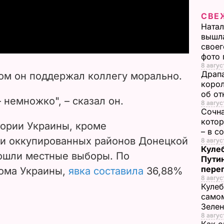
СВЕ
a
Натал
вышла
y
своег
фото
V
8 авгус
Драпа
том он поддержал коллегу морально.
i
корол
об от
– немножко", – сказал он.
8 авгус
d
Сочна
котор
тории Украины, кроме
e
– в с
 и оккупированных районов Донецкой
8 август
Кулеб
o
рошли местные выборы. По
Пути
пере
ома Украины,
явка составила
36,88%
8 авгус
Кулеб
самом
Зеле
8 авгус