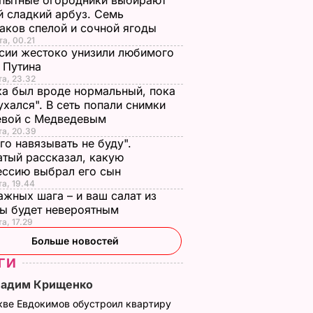
пытные огородники выбирают
 сладкий арбуз. Семь
аков спелой и сочной ягоды
та, 00.21
сии жестоко унизили любимого
 Путина
та, 23.32
а был вроде нормальный, пока
ухался". В сеть попали снимки
евой с Медведевым
та, 20.39
го навязывать не буду".
тый рассказал, какую
ессию выбрал его сын
та, 19.44
ажных шага – и ваш салат из
лы будет невероятным
та, 17.29
Больше новостей
ГИ
Вадим Крищенко
кве Евдокимов обустроил квартиру