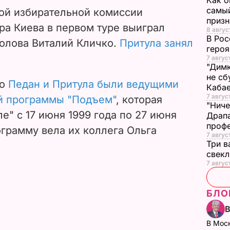
Как о
самый
ной избирательной комиссии
призн
ра Киева в первом туре выиграл
8 авгус
В Рос
олова Виталий Кличко.
Притула занял
героя
7 авгус
"Димк
не сб
го
Педан и Притула были ведущими
Каба
7 авгус
й программы "Подъем"
, которая
"Ниче
е" с 17 июня 1999 года по 27 июня
Драпа
проф
ограмму вела их коллега Ольга
7 авгус
Три в
свек
7 авгус
БЛО
В Мос