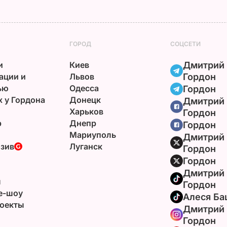
ГОРОД
СОЦСЕТИ
и
Киев
Дмитрий
ации и
Львов
Гордон
ью
Одесса
Гордон
х у Гордона
Донецк
Дмитрий
Харьков
Гордон
р
Днепр
Гордон
Мариуполь
Дмитрий
зив
Луганск
Гордон
Гордон
Дмитрий
ы
Гордон
e-шоу
Алеся Ба
оекты
Дмитрий
Гордон