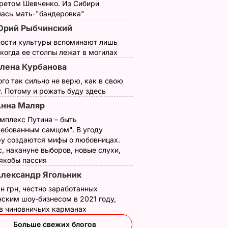
третом Шевченко. Из Сибири
лась мать-"бандеровка"
Юрий Рыбчинский
ности культуры вспоминают лишь
 когда ее столпы лежат в могилах
лена Курбанова
ого так сильно не верю, как в свою
. Потому и рожать буду здесь
нна Маляр
мплекс Путина – быть
ребованным самцом". В угоду
у создаются мифы о любовницах.
, накануне выборов, новые слухи,
такая и
 якобы пассия
лександр Ягольник
ак
н грн, честно заработанных
ским шоу-бизнесом в 2021 году,
 в чиновничьих карманах
ВОСТИ
Больше свежих блогов