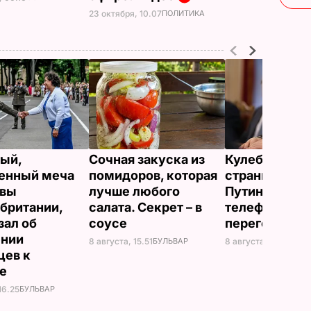
23 октября, 10.07
ПОЛИТИКА
ый,
Сочная закуска из
Кулеба расск
енный меча
помидоров, которая
странной ма
евы
лучше любого
Путина вести
британии,
салата. Секрет – в
телефонные
зал об
соусе
переговоры
ении
8 августа, 15.51
БУЛЬВАР
8 августа, 10.25
МИР
цев к
не
16.25
БУЛЬВАР