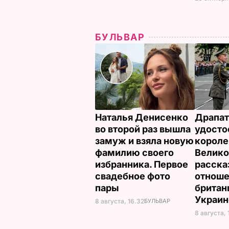
БУЛЬВАР
Наталья Денисенко
Драпат
во второй раз вышла
удосто
замуж и взяла новую
корол
фамилию своего
Велико
избранника. Первое
расска
свадебное фото
отнош
пары
британ
Украи
8 августа, 16.32
БУЛЬВАР
8 августа, 