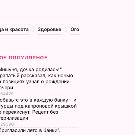
а и красота
Здоровье
Огороды
ОЕ ПОПУЛЯРНОЕ
Мишуня, дочка родилась!"
рапатый рассказал, как ночью
а позициях узнал о рождении
очери
64425
обавьте это в каждую банку – и
гурцы под капроновой крышкой
е перекиснут. Рецепт без
терилизации
29090
Пригласили лето в банки".