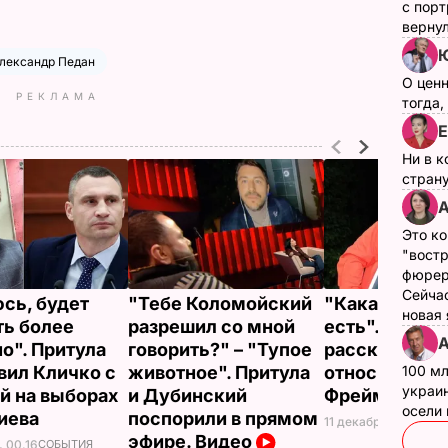
с пор
верну
лександр Педан
О цен
РЕКЛАМА
тогда,
Е
Ни в к
страну
А
Это ко
"вост
фюрер
Сейчас
сь, будет
"Тебе Коломойский
"Какая была, 
новая
ть более
разрешил со мной
есть". Педан
А
о". Притула
говорить?" – "Тупое
рассказал, к
вил Кличко с
животное". Притула
относится к
100 мл
украин
й на выборах
и Дубинский
Фреймут
осели
иева
поспорили в прямом
11 декабря, 13.50
НО
эфире. Видео
, 00.16
СОБЫТИЯ