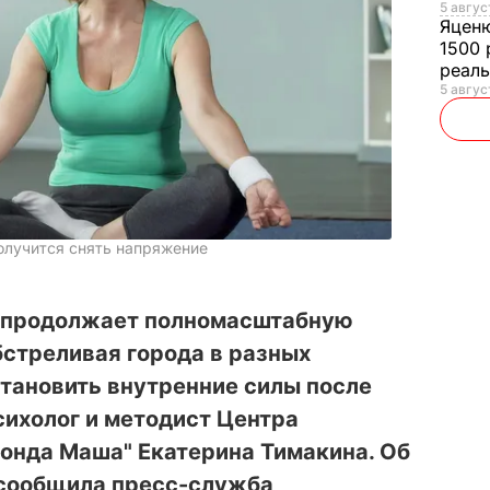
5 авгус
Яцен
1500 
реал
5 авгус
олучится снять напряжение
я продолжает полномасштабную
бстреливая города в разных
сстановить внутренние силы после
сихолог и методист Центра
онда Маша" Екатерина Тимакина. Об
сообщила пресс-служба