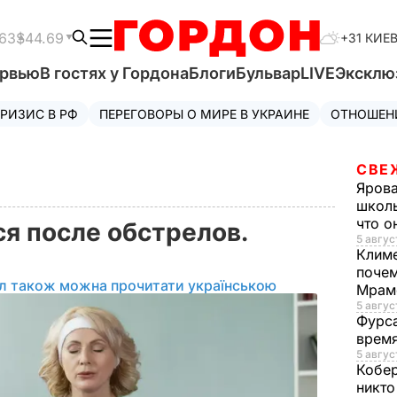
63
$44.69
+31 КИЕ
ервью
В гостях у Гордона
Блоги
Бульвар
LIVE
Эксклю
РИЗИС В РФ
ПЕРЕГОВОРЫ О МИРЕ В УКРАИНЕ
ОТНОШЕН
СВЕ
Яров
школь
что о
ся после обстрелов.
5 авгус
Клим
а
почем
ал також можна прочитати українською
Мрам
5 август
Фурс
время
5 авгус
Кобе
никто