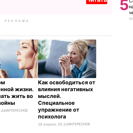
5
С
н
ч
РЕКЛАМА
ом
Как освободиться от
нной жизни.
влияния негативных
чать жить во
мыслей.
войны
Специальное
упражнение от
0.48
ИНТЕРЕСНОЕ
психолога
28 апреля, 09.30
ИНТЕРЕСНОЕ