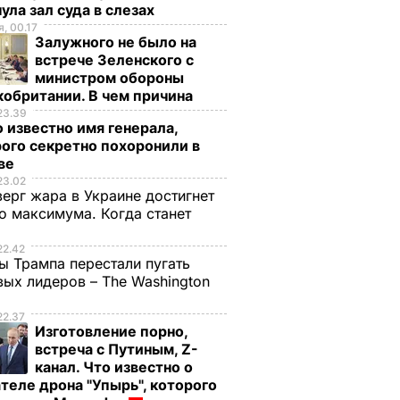
ула зал суда в слезах
, 00.17
Залужного не было на
встрече Зеленского с
министром обороны
обритании. В чем причина
23.39
 известно имя генерала,
ого секретно похоронили в
ве
23.02
верг жара в Украине достигнет
о максимума. Когда станет
е
22.42
ы Трампа перестали пугать
ых лидеров – The Washington
22.37
Изготовление порно,
встреча с Путиным, Z-
канал. Что известно о
теле дрона "Упырь", которого