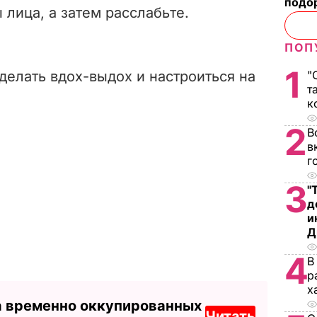
подо
лица, а затем расслабьте.
ПОП
1
делать вдох-выдох и настроиться на
"
т
к
2
В
в
г
3
"
д
и
Д
4
В
р
х
а временно оккупированных
Читать