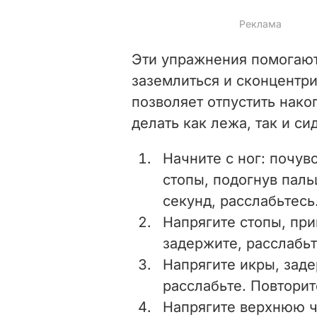
Эти упражнения помогают
заземлиться и сконцентр
позволяет отпустить нак
делать как лежа, так и си
Начните с ног: почув
стопы, подогнув паль
секунд, расслабьтесь
Напрягите стопы, пр
задержите, расслабьт
Напрягите икры, заде
расслабьте. Повторит
Напрягите верхнюю ч