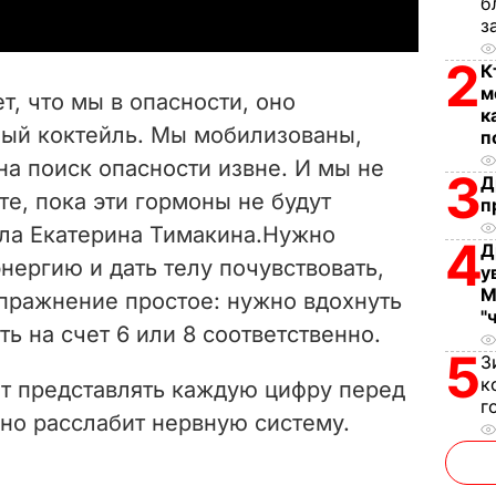
б
y
з
2
V
К
м
т, что мы в опасности, оно
к
i
ый коктейль. Мы мобилизованы,
п
а поиск опасности извне. И мы не
d
3
Д
е, пока эти гормоны не будут
п
e
ила Екатерина Тимакина.Нужно
4
Д
нергию и дать телу почувствовать,
o
у
М
Упражнение простое: нужно вдохнуть
"
ть на счет 6 или 8 соответственно.
5
З
к
ет представлять каждую цифру перед
г
но расслабит нервную систему.