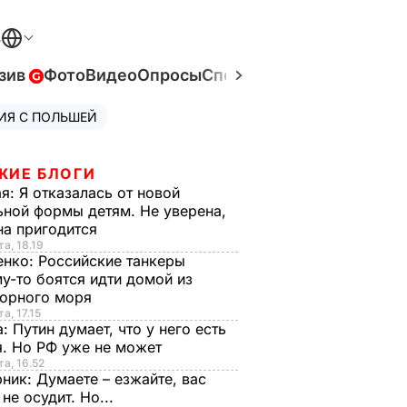
В
зив
Фото
Видео
Опросы
Спецпроекты
Война в Ук
ИЯ С ПОЛЬШЕЙ
ЖИЕ БЛОГИ
ая:
Я отказалась от новой
ной формы детям. Не уверена,
на пригодится
та, 18.19
енко:
Российские танкеры
у-то боятся идти домой из
орного моря
а, 17.15
а:
Путин думает, что у него есть
. Но РФ уже не может
та, 16.52
рник:
Думаете – езжайте, вас
 не осудит. Но...