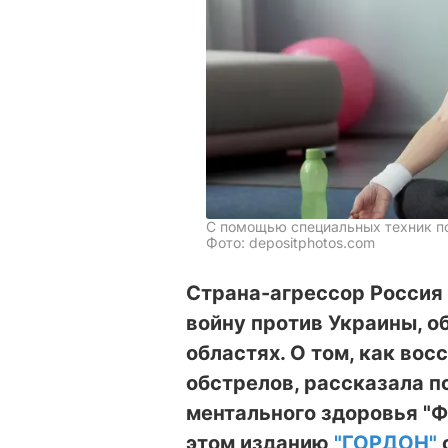
С помощью специальных техник п
Фото: depositphotos.com
Страна-агрессор Росси
войну против Украины, о
областях. О том, как во
обстрелов, рассказала п
ментального здоровья "Ф
этом изданию
"ГОРДОН"