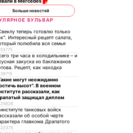
рвали в Mercedes
Больше новостей
УЛЯРНОЕ БУЛЬВАР
Свеклу теперь готовлю только
ак". Интересный рецепт салата,
оторый полюбила вся семья
53775
сего три часа в холодильнике – и
кусная закуска из баклажанов
отова. Рецепт, как находка
39715
Такие могут неожиданно
остичь высот". В военном
нституте рассказали, как
рапатый защищал диплом
25826
 институте танковых войск
ассказали об особой черте
арактера главкома Драпатого
22375