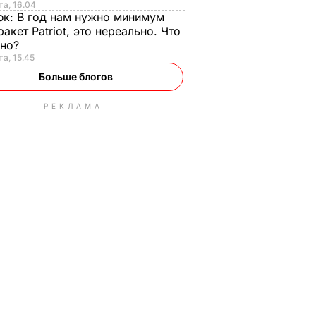
та, 16.04
юк:
В год нам нужно минимум
ракет Patriot, это нереально. Что
ьно?
та, 15.45
Больше блогов
РЕКЛАМА