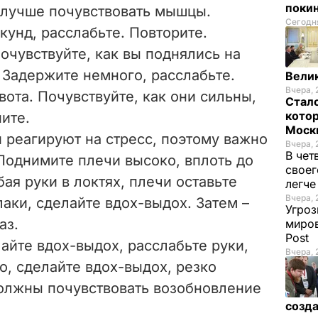
покин
ы лучше почувствовать мышцы.
Сегодня
кунд, расслабьте. Повторите.
очувствуйте, как вы поднялись на
. Задержите немного, расслабьте.
Велик
Вчера, 
ота. Почувствуйте, как они сильны,
Стало
котор
ите.
Моск
 реагируют на стресс, поэтому важно
Вчера, 
В чет
 Поднимите плечи высоко, вплоть до
своег
бая руки в локтях, плечи оставьте
легч
Вчера, 
лаки, сделайте вдох-выдох. Затем –
Угроз
аз.
миров
Post
лайте вдох-выдох, расслабьте руки,
Вчера, 
, сделайте вдох-выдох, резко
должны почувствовать возобновление
созда