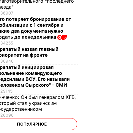
лаготворительного "последнего
аезда"
36907
то потеряет бронирование от
обилизации с 1 сентября и
акие два документа нужно
одать до понедельника
34255
рапатый назвал главный
риоритет на фронте
30940
рапатый инициировал
вольнение командующего
едсилами ВСУ. Его называли
человеком Сырского" – СМИ
29145
инченко:
Он был генералом КГБ,
оторый стал украинским
осударственником
26096
ПОПУЛЯРНОЕ