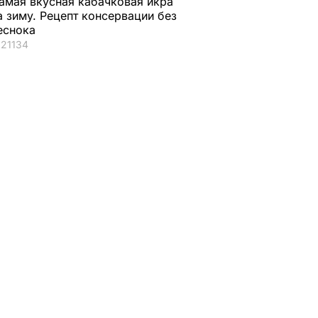
амая вкусная кабачковая икра
а зиму. Рецепт консервации без
еснока
21134