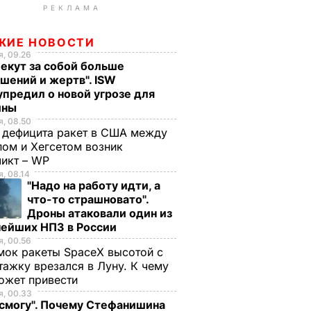
РЕКЛАМА
ЖИЕ НОВОСТИ
, 09.26
екут за собой больше
шений и жертв". ISW
предил о новой угрозе для
ины
, 08.50
 дефицита ракет в США между
ом и Хегсетом возник
ликт – WP
, 08.14
"Надо на работу идти, а
что-то страшновато".
Дроны атаковали один из
нейших НПЗ в России
, 00.56
ок ракеты SpaceX высотой с
тажку врезался в Луну. К чему
ожет привести
, 00.33
 смогу". Почему Стефанишина