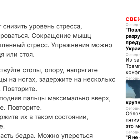
СВЕ
Сегодня
 снизить уровень стресса,
"Повл
ироваться. Сокращение мышц
разру
преду
опленный стресс. Упражнения можно
Укра
дя или стоя.
Сегодня
Из-за
Трамп
ствуйте стопы, опору, напрягите
конф
цы на ногах, задержите на несколько
Сегодня
. Повторите.
иподняв пальцы максимально вверх,
круп
е. Повторите.
Сегодня
Облом
ржите их в таком состоянии,
пятиэ
е.
это м
Сегодня
асть бедра. Можно упереться
"Я не