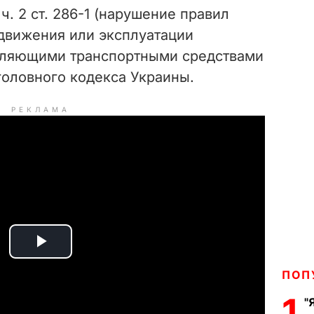
 2 ст. 286-1 (нарушение правил
движения или эксплуатации
авляющими транспортными средствами
головного кодекса Украины.
РЕКЛАМА
P
ПОП
l
1
"