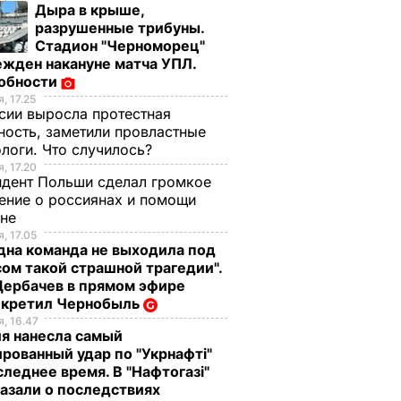
Дыра в крыше,
разрушенные трибуны.
Стадион "Черноморец"
жден накануне матча УПЛ.
обности
, 17.25
сии выросла протестная
ность, заметили провластные
логи. Что случилось?
, 17.20
дент Польши сделал громкое
ение о россиянах и помощи
ине
, 17.05
дна команда не выходила под
ом такой страшной трагедии".
Щербачев в прямом эфире
екретил Чернобыль
, 16.47
я нанесла самый
рованный удар по "Укрнафті"
следнее время. В "Нафтогазі"
азали о последствиях