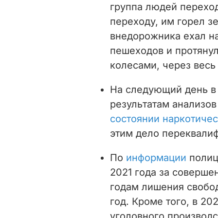
группа людей перехо
переходу, им горел з
внедорожника ехал на
пешеходов и протянул
колесами, через весь
На следующий день в 
результатам анализов
состоянии наркотиче
этим дело переквали
По
информации
полиц
2021 года за соверше
годам лишения свобо
год. Кроме того, в 20
уголовного производст