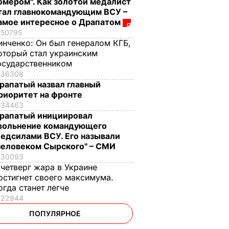
омером". Как золотой медалист
тал главнокомандующим ВСУ –
амое интересное о Драпатом
50795
инченко:
Он был генералом КГБ,
оторый стал украинским
осударственником
36308
рапатый назвал главный
риоритет на фронте
34463
рапатый инициировал
вольнение командующего
едсилами ВСУ. Его называли
человеком Сырского" – СМИ
30093
 четверг жара в Украине
остигнет своего максимума.
огда станет легче
22944
ПОПУЛЯРНОЕ