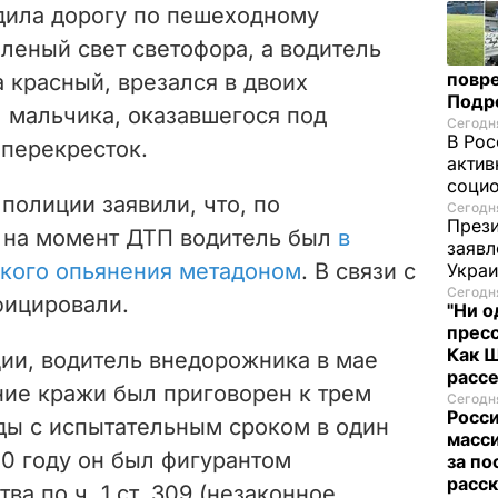
дила дорогу по пешеходному
еленый свет светофора, а водитель
повре
 красный, врезался в двоих
Подр
 мальчика, оказавшегося под
Сегодня
В Рос
 перекресток.
актив
социо
полиции заявили, что, по
Сегодня
Прези
 на момент ДТП водитель был
в
заявл
ского опьянения метадоном
. В связи с
Укра
Сегодня
фицировали.
"Ни о
пресс
Как 
ии, водитель внедорожника в мае
расс
ние кражи был приговорен к трем
Сегодня
Росси
ды с испытательным сроком в один
масси
20 году он был фигурантом
за по
расск
ва по ч. 1 ст. 309 (незаконное