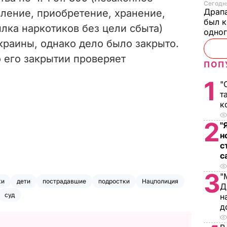
Сегодня
Драпа
вление, приобретение, хранение,
был к
лка наркотиков без цели сбыта)
одно
краины, однако дело было закрыто.
 его закрытии проверяет
ПОП
1
"
т
к
2
"
н
с
с
3
"
ки
дети
пострадавшие
подростки
Нацполиция
Д
суд
н
д