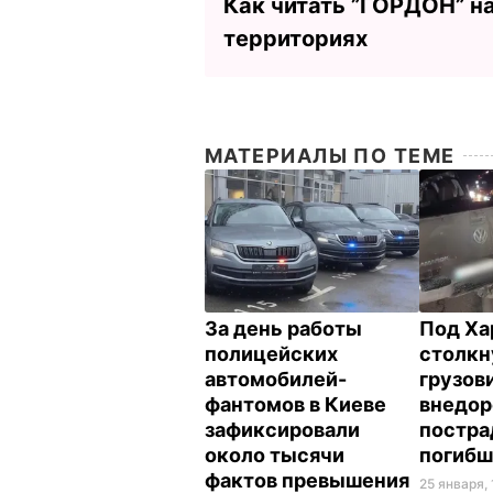
Как читать ”ГОРДОН” н
территориях
МАТЕРИАЛЫ ПО ТЕМЕ
За день работы
Под Ха
полицейских
столкн
автомобилей-
грузов
фантомов в Киеве
внедор
зафиксировали
постра
около тысячи
погибш
фактов превышения
25 января, 