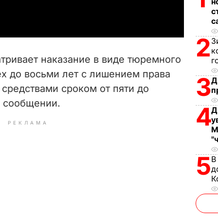
a
н
с
с
y
2
З
V
к
атривает наказание в виде тюремного
г
i
ех до восьми лет с лишением права
3
Д
 средствами сроком от пяти до
d
п
в сообщении.
4
Д
e
у
РЕКЛАМА
М
o
"
5
В
д
К