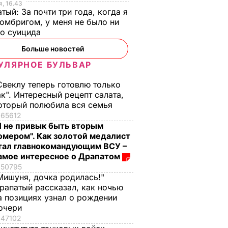
, 16.43
тый: За почти три года, когда я
омбригом, у меня не было ни
го суицида
Больше новостей
УЛЯРНОЕ БУЛЬВАР
Свеклу теперь готовлю только
ак". Интересный рецепт салата,
оторый полюбила вся семья
65612
Я не привык быть вторым
омером". Как золотой медалист
тал главнокомандующим ВСУ –
амое интересное о Драпатом
50795
Мишуня, дочка родилась!"
рапатый рассказал, как ночью
а позициях узнал о рождении
очери
47102