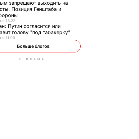
ым запрещают выходить на
сты. Позиция Генштаба и
бороны
та, 13.22
ан:
Путин согласится или
авит голову "под табакерку"
та, 11.09
Больше блогов
РЕКЛАМА