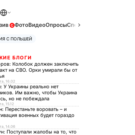
зив
Фото
Видео
Опросы
Спецпроекты
Война в Ук
ИЯ С ПОЛЬШЕЙ
ЖИЕ БЛОГИ
оров:
Колобок должен заключить
акт на СВО. Орки умирали бы от
тья
та, 16.02
н:
У Украины реально нет
иков. Им важно, чтобы Украина
сь, но не побеждала
а, 15.12
н:
Перестаньте воровать – и
ивация военных будет гораздо
та, 14.06
ун:
Поступали жалобы на то, что