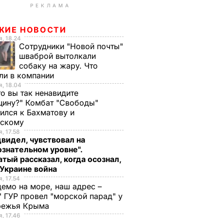
РЕКЛАМА
ЖИЕ НОВОСТИ
, 18.24
Сотрудники "Новой почты"
шваброй вытолкали
собаку на жару. Что
ли в компании
, 18.04
то вы так ненавидите
ину?" Комбат "Свободы"
ился к Бахматову и
нскому
, 17.58
видел, чувствовал на
знательном уровне".
тый рассказал, когда осознал,
 Украине война
, 17.54
демо на море, наш адрес –
 ГУР провел "морской парад" у
режья Крыма
, 17.46