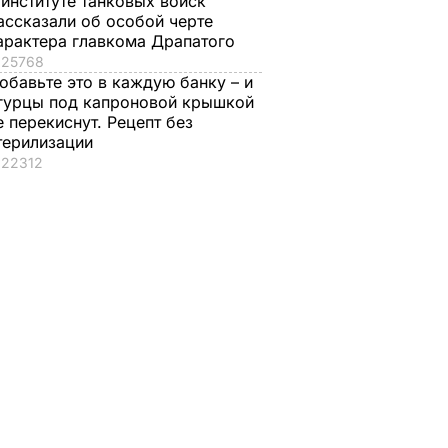
 институте танковых войск
ассказали об особой черте
арактера главкома Драпатого
25768
обавьте это в каждую банку – и
гурцы под капроновой крышкой
е перекиснут. Рецепт без
терилизации
22312
 Ничего
сходит,
т". В
ный
хал в