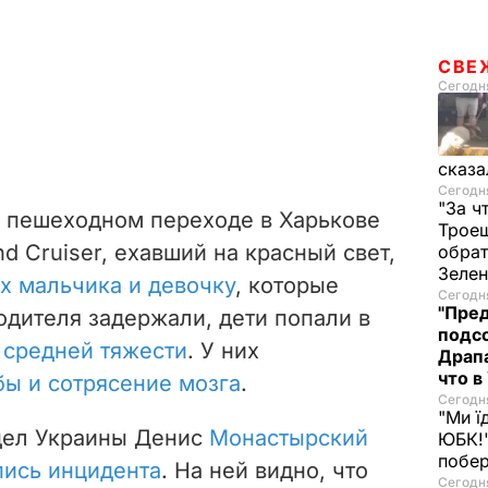
СВЕ
Сегодня
сказа
Сегодня
"За ч
на пешеходном переходе в Харькове
Троещ
d Cruiser, ехавший на красный свет,
обрат
Зеле
х мальчика и девочку
, которые
Сегодня
"Пред
одителя задержали, дети попали в
подсо
и
средней тяжести
. У них
Драпа
что в
ы и сотрясение мозга
.
Сегодня
"Ми ї
дел Украины Денис
Монастырский
ЮБК!"
побе
пись инцидента
. На ней видно, что
Сегодня