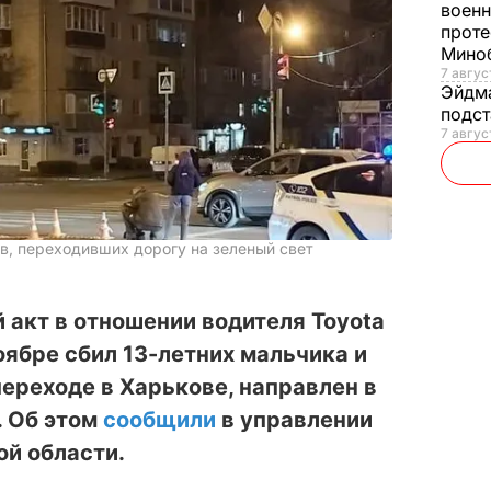
военн
проте
Мино
7 авгус
Эйдм
подст
7 авгус
в, переходивших дорогу на зеленый свет
 акт в отношении водителя Toyota
ноябре сбил 13-летних мальчика и
ереходе в Харькове, направлен в
. Об этом
сообщили
в управлении
ой области.