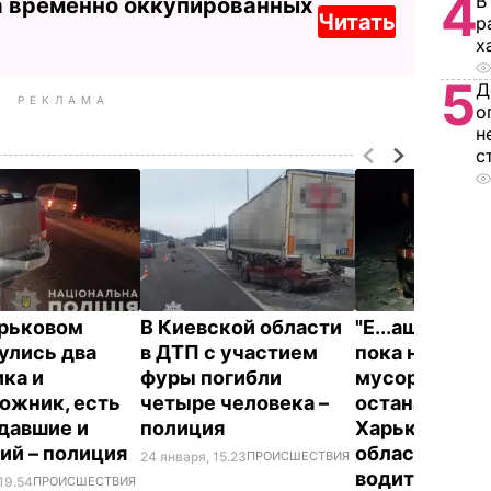
4
В
а временно оккупированных
Читать
р
х
5
Д
РЕКЛАМА
о
н
с
рьковом
В Киевской области
"Е...ашу 160.
улись два
в ДТП с участием
пока не прои
ика и
фуры погибли
мусора не
ожник, есть
четыре человека –
останавливаю
давшие и
полиция
Харьковской
ий – полиция
области пья
24 января, 15.23
ПРОИСШЕСТВИЯ
водитель въе
19.54
ПРОИСШЕСТВИЯ