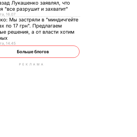
азад Лукашенко заявлял, что
я "все разрушит и захватит"
та, 16.07
нко:
Мы застряли в "миндичгейте
ах по 17 грн". Предлагаем
ые решения, а от власти хотим
ных
та, 14.45
Больше блогов
РЕКЛАМА