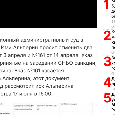
1
М
5
a
д
б
y
з
2
К
V
м
ционный административный суд в
к
i
 Ими Альперин просит отменить два
п
т 3 апреля и №161 от 14 апреля. Указ
d
3
З
принятые на заседании СНБО санкции,
к
e
г
рина. Указ №161 касается
4
 Альперина, этот документ
o
Д
п
д рассмотрит иск Альперина
5
тва 17 июня в 16.00.
Д
у
М
"