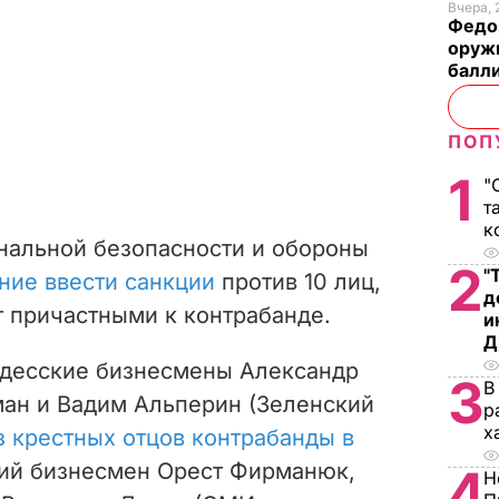
Вчера, 
Федо
оруж
балл
ПОП
1
"
т
к
нальной безопасности и обороны
2
"
ние ввести санкции
против 10 лиц,
д
т причастными к контрабанде.
и
Д
одесские бизнесмены Александр
3
В
ман и Вадим Альперин (Зеленский
р
х
з крестных отцов контрабанды в
ский бизнесмен Орест Фирманюк,
4
Н