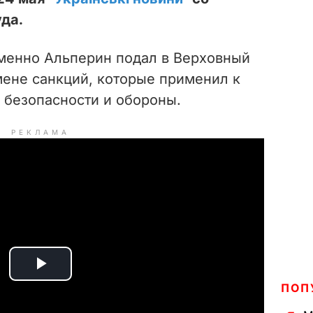
да.
менно Альперин подал в Верховный
мене санкций, которые применил к
 безопасности и обороны.
РЕКЛАМА
P
ПОП
l