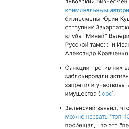
львовский бизнесме
криминальным автори
бизнесмены Юрий Куш
сотрудник Закарпатск
клуба "Минай" Валери
Русской таможни Ива
Александр Кравченко
Санкции против них вв
заблокировали активы
запретили участвоват
имущества (
.doc
).
Зеленский заявил, чт
можно назвать "топ-1
пообещал, что это "пе