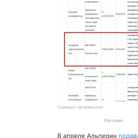
В апреле Альперин
подав