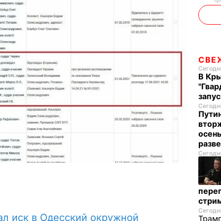
СВЕ
Сегодня
В Кр
"Гвар
запус
Сегодня
Пути
вторж
осен
разв
Сегодня
перег
стри
Сегодня
ал иск в Одесский окружной
Трамп