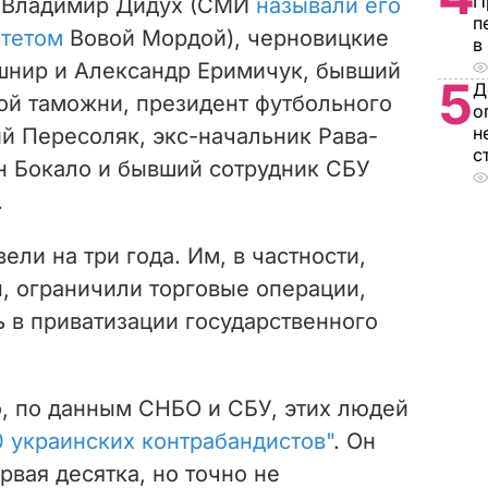
П
н Владимир Дидух (СМИ
называли его
п
тетом
Вовой Мордой), черновицкие
в
нир и Александр Еримичук, бывший
5
Д
ой таможни, президент футбольного
о
н
й Пересоляк, экс-начальник Рава-
с
н Бокало и бывший сотрудник СБУ
.
ели на три года. Им, в частности,
, ограничили торговые операции,
ь в приватизации государственного
о, по данным СНБО и СБУ, этих людей
0 украинских контрабандистов"
. Он
рвая десятка, но точно не