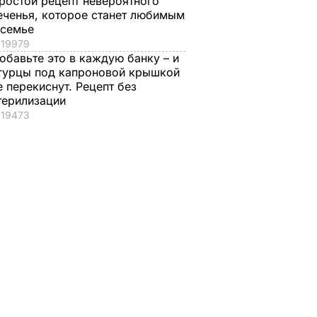
ростой рецепт невероятного
еченья, которое станет любимым
 семье
19979
обавьте это в каждую банку – и
гурцы под капроновой крышкой
е перекиснут. Рецепт без
терилизации
19473