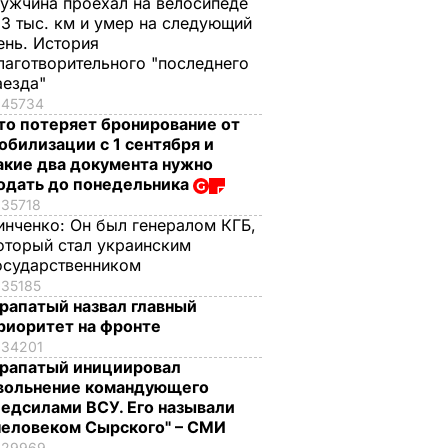
ужчина проехал на велосипеде
,3 тыс. км и умер на следующий
ень. История
лаготворительного "последнего
аезда"
45734
то потеряет бронирование от
обилизации с 1 сентября и
акие два документа нужно
одать до понедельника
35718
инченко:
Он был генералом КГБ,
оторый стал украинским
осударственником
35185
рапатый назвал главный
риоритет на фронте
34201
рапатый инициировал
вольнение командующего
едсилами ВСУ. Его называли
человеком Сырского" – СМИ
29969