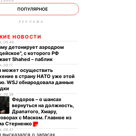
ПОПУЛЯРНОЕ
РЕКЛАМА
ЖИЕ НОВОСТИ
, 09.49
ыму детонирует аэродром
дейское", с которого РФ
кает Shahed – паблик
, 09.17
н может осуществить
ение в страну НАТО уже этой
ью. WSJ обнародовала данные
едки
, 08.58
Федоров – о шансах
вернуться на должность,
Драпатого, Хмару,
оворах с Маском. Главное из
ма Стерненко
, 08.41
 высказался о запасах