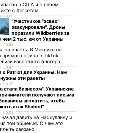
ипасов в США и о своем
икте с Хегсетом
, 08.14
"Участников "эсвео"
эвакуировали". Дроны
поразили Wildberries за
 чем 2 тыс. км от Украины
, 00.53
а за власть. В Мексике во
 прямого эфира в TikTok
елили известного блогера
, 00.44
 о Patriot для Украины: Нам
 нужны эти ракеты
, 00.27
а стала бизнесом". Украинские
приниматели получают письма
бованием заплатить, чтобы
жать атак Shahed"
, 00.03
 начал давить на Набиуллину и
ил тон общения. С чем это
т быть связано