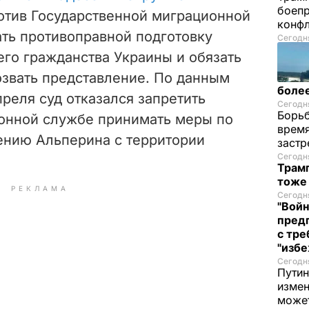
боепр
тив Государственной миграционной
конфл
ать противоправной подготовку
Сегодня
его гражданства Украины и обязать
звать представление. По данным
более
преля суд отказался запретить
Сегодня
Борьб
онной службе принимать меры по
время
ению Альперина с территории
застр
Сегодня
Трамп
тоже
РЕКЛАМА
Сегодня
"Войн
пред
с тре
"избе
Сегодня
Путин
измен
може