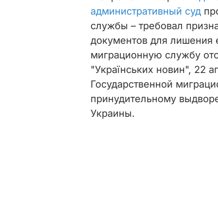
административный суд
про
службы – требовал призн
документов для лишения 
миграционную службу ото
"Українських новин", 22 а
Государственной миграци
принудительному выдвор
Украины.