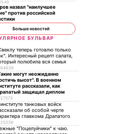
23.40
ров назвал "наилучшее
ие" против российской
истики
Больше новостей
УЛЯРНОЕ БУЛЬВАР
Свеклу теперь готовлю только
ак". Интересный рецепт салата,
оторый полюбила вся семья
64639
Такие могут неожиданно
остичь высот". В военном
нституте рассказали, как
рапатый защищал диплом
27573
 институте танковых войск
ассказали об особой черте
арактера главкома Драпатого
25336
ежные "Поцелуйчики" к чаю.