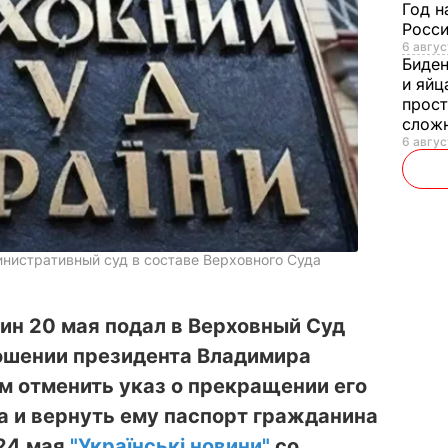
Год н
Росси
6 авгус
Биде
и яйц
прост
слож
6 авгус
нистративный суд в составе Верховного Суда
ин 20 мая подал в Верховный Суд
ношении президента Владимира
м отменить указ о прекращении его
а и вернуть ему паспорт гражданина
 24 мая
"Українськi новини"
со