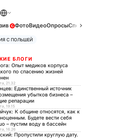
зив
Фото
Видео
Опросы
Спецпроекты
Война в Ук
ИЯ С ПОЛЬШЕЙ
ЖИЕ БЛОГИ
нога:
Опыт медиков корпуса
кого по спасению жизней
енен
та, 21.32
нцев:
Единственный источник
озмещения убытков бизнеса –
щие репарации
та, 19.15
ийчук:
К общине относятся, как к
ноценным. Будете вести себя
о – пустим воду в бассейн
та, 16.26
ский:
Пропустили круглую дату.