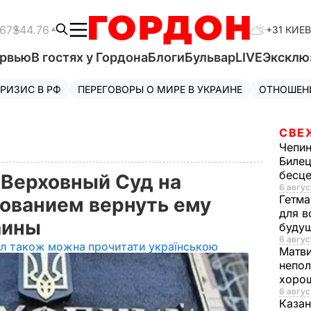
.67
$44.76
+31 КИЕВ
ервью
В гостях у Гордона
Блоги
Бульвар
LIVE
Эксклю
РИЗИС В РФ
ПЕРЕГОВОРЫ О МИРЕ В УКРАИНЕ
ОТНОШЕН
СВЕ
Чепи
Билец
бесц
 Верховный Суд на
6 авгус
Гетма
бованием вернуть ему
для в
аины
буду
6 авгус
ал також можна прочитати українською
Матв
непол
хорош
6 авгус
Казан