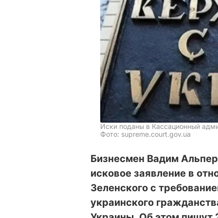
Иски поданы в Кассационный адми
Фото: supreme.court.gov.ua
Бизнесмен Вадим Альпер
исковое заявление в от
Зеленского с требование
украинского гражданств
Украины. Об этом пишут