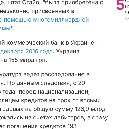
5
С
, штат Огайо, "была приобретена с
н
 незаконно присвоенных в
ч
с помощью многомиллиардной
хемы
".
ий коммерческий банк в Украине –
декабря 2016 года
. Украина
на 155 млрд грн.
уратура ведет расследование в
. По данным следствия, с 20
6 года, перед национализацией,
рлицам кредитов на срок от восьми
% годовых на общую сумму 126,9 млрд
ржались на счетах дебиторов, а сразу
ет погашения кредитов 193