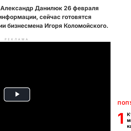
 Александр Данилюк 26 февраля
 информации, сейчас готовятся
ии бизнесмена Игоря Коломойского.
РЕКЛАМА
P
ПОП
l
1
К
м
a
к