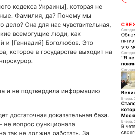
ого кодекса Украины], которая не
нные. Фамилия, да? Почему мы
о дело? Она для нас чувствительная,
СВЕ
Сегодня
такие всемогущие люди, как
Облом
пятиэ
й и [Геннадий] Боголюбов. Это
это м
ра, которое в государстве выходит на
Сегодн
"Я н
енпрокурор.
покин
Сегодня
ла и не подтвердила информацию
Вели
Вчера, 
Стало
котор
дет достаточная доказательная база.
Моск
Вчера, 
– не вопрос функционала
В чет
своег
а так не должна работать. За