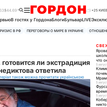
63
$44.69
+25 КИЕ
ервью
В гостях у Гордона
Блоги
Бульвар
LIVE
Экскл
РИЗИС В РФ
ПЕРЕГОВОРЫ О МИРЕ В УКРАИНЕ
ОТНОШЕН
СВЕ
Яров
школь
что о
 готовится ли экстрадиция
5 август
Клим
недиктова ответила
почем
теріал також можна прочитати українською
Мрам
5 август
Фурс
время
5 авгус
Кобе
никто