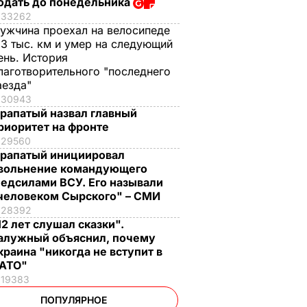
одать до понедельника
33262
ужчина проехал на велосипеде
,3 тыс. км и умер на следующий
ень. История
лаготворительного "последнего
аезда"
30943
рапатый назвал главный
риоритет на фронте
29560
рапатый инициировал
вольнение командующего
едсилами ВСУ. Его называли
человеком Сырского" – СМИ
28392
12 лет слушал сказки".
алужный объяснил, почему
краина "никогда не вступит в
АТО"
19383
ПОПУЛЯРНОЕ