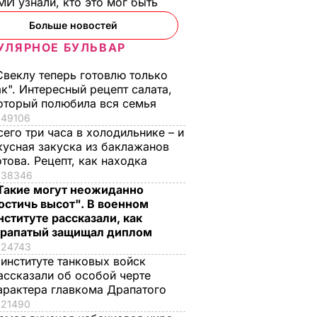
И узнали, кто это мог быть
Больше новостей
УЛЯРНОЕ БУЛЬВАР
Свеклу теперь готовлю только
ак". Интересный рецепт салата,
оторый полюбила вся семья
49106
сего три часа в холодильнике – и
кусная закуска из баклажанов
отова. Рецепт, как находка
38346
Такие могут неожиданно
остичь высот". В военном
нституте рассказали, как
рапатый защищал диплом
24743
 институте танковых войск
ассказали об особой черте
арактера главкома Драпатого
21490