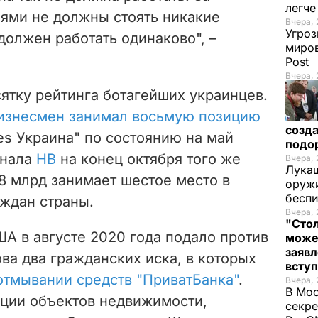
легч
ями не должны стоять никакие
Вчера, 
Угроз
должен работать одинаково", –
миров
Post
Вчера, 
ятку рейтинга ботагейших украинцев.
изнесмен занимал восьмую позицию
созда
s Украина" по состоянию на май
подо
рнала
НВ
на конец октября того же
Вчера, 
Лукаш
18 млрд занимает шестое место в
оружи
бесп
аждан страны.
Вчера, 
"Стол
А в августе 2020 года подало против
може
заявл
ва два гражданских иска, в которых
всту
отмывании средств "ПриватБанка"
.
Вчера, 
В Мос
ции объектов недвижимости,
секре