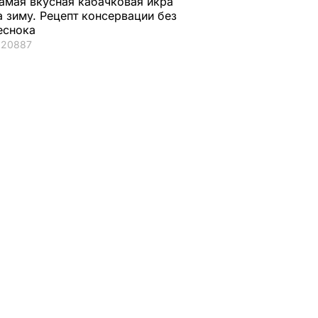
амая вкусная кабачковая икра
а зиму. Рецепт консервации без
еснока
20887