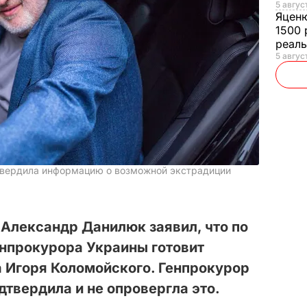
5 авгус
Яцен
1500 
реал
5 авгус
дтвердила информацию о возможной экстрадиции
Александр Данилюк заявил, что по
енпрокурора Украины готовит
 Игоря Коломойского. Генпрокурор
дтвердила и не опровергла это.