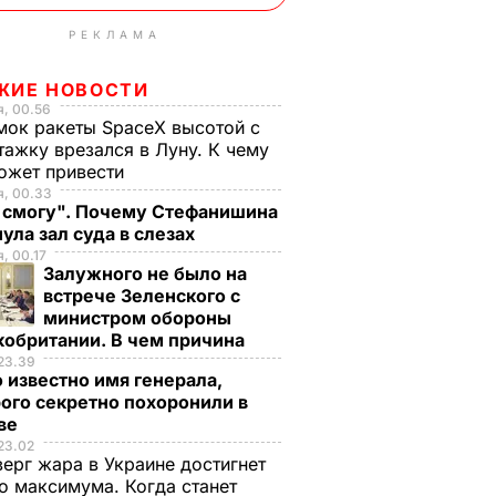
РЕКЛАМА
ЖИЕ НОВОСТИ
, 00.56
ок ракеты SpaceX высотой с
тажку врезался в Луну. К чему
ожет привести
я, 00.33
е смогу". Почему Стефанишина
ула зал суда в слезах
, 00.17
Залужного не было на
встрече Зеленского с
министром обороны
кобритании. В чем причина
23.39
 известно имя генерала,
ого секретно похоронили в
ве
23.02
верг жара в Украине достигнет
о максимума. Когда станет