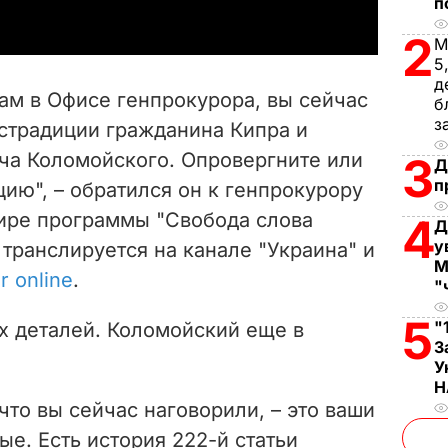
п
y
2
М
5
V
д
ам в Офисе генпрокурора, вы сейчас
б
i
з
кстрадиции гражданина Кипра и
ча Коломойского. Опровергните или
3
d
Д
п
ию", – обратился он к генпрокурору
e
ире программы "Свобода слова
4
Д
у
 транслируется на канале "Украина" и
o
М
r online
.
"
5
"
х деталей. Коломойский еще в
З
У
Н
что вы сейчас наговорили, – это ваши
ые. Есть история 222-й статьи