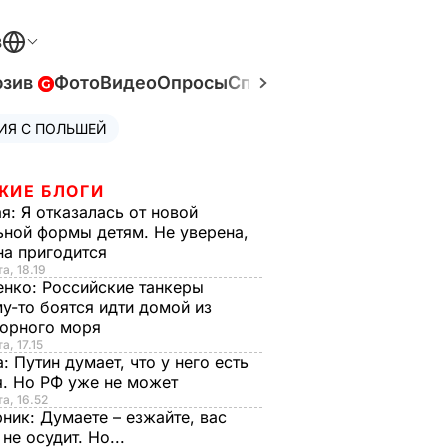
В
юзив
Фото
Видео
Опросы
Спецпроекты
Война в У
ИЯ С ПОЛЬШЕЙ
ЖИЕ БЛОГИ
ая:
Я отказалась от новой
ной формы детям. Не уверена,
на пригодится
а, 18.19
енко:
Российские танкеры
у-то боятся идти домой из
орного моря
а, 17.15
а:
Путин думает, что у него есть
. Но РФ уже не может
та, 16.52
рник:
Думаете – езжайте, вас
 не осудит. Но...