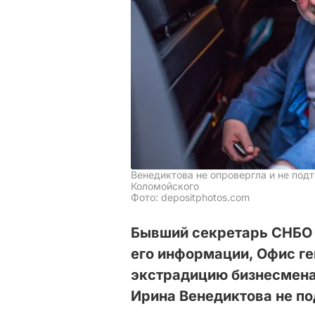
Венедиктова не опровергла и не по
Коломойского
Фото: depositphotos.com
Бывший секретарь СНБО 
его информации, Офис г
экстрадицию бизнесмена
Ирина Венедиктова не по