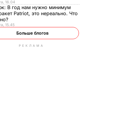
та, 16.04
юк:
В год нам нужно минимум
ракет Patriot, это нереально. Что
ьно?
та, 15.45
Больше блогов
РЕКЛАМА