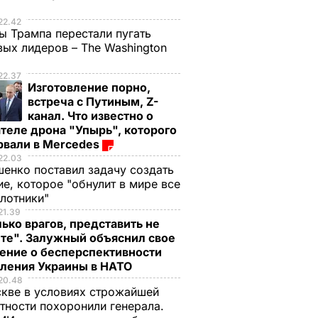
е
22.42
ы Трампа перестали пугать
ых лидеров – The Washington
22.37
Изготовление порно,
встреча с Путиным, Z-
канал. Что известно о
теле дрона "Упырь", которого
рвали в Mercedes
22.03
енко поставил задачу создать
е, которое "обнулит в мире все
илотники"
21.39
ько врагов, представить не
те". Залужный объяснил свое
ение о бесперспективности
пления Украины в НАТО
20.48
кве в условиях строжайшей
тности похоронили генерала.