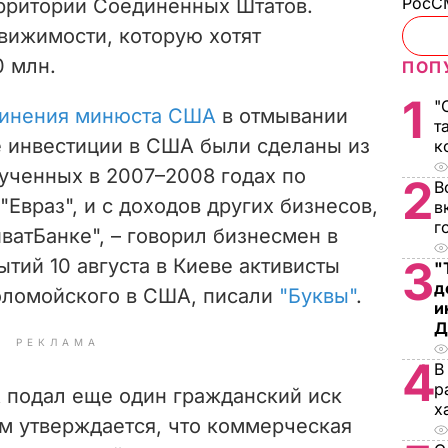
РосСМ
рритории Соединенных Штатов.
вижимости, которую хотят
0 млн.
ПОП
1
"
винения минюста США
в отмывании
т
е инвестиции в США были сделаны из
к
лученных в 2007–2008 годах по
2
В
Евраз", и с доходов других бизнесов,
в
г
ватБанке", – говорил бизнесмен в
3
ытий 10 августа в Киеве активисты
"
д
оломойского в США, писали
"Буквы"
.
и
Д
РЕКЛАМА
4
В
р
 подал еще один гражданский иск
х
ем утверждается, что коммерческая