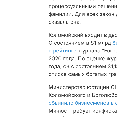
процессуальными решени
фамилии. Для всех закон 
сказала она.
Коломойский входит в дес
С состоянием в $1 млрд
б
в рейтинге
журнала "Forbe
2020 года. П
о оценке жу
года, он с состоянием $1,
списке самых богатых гр
Министерство юстиции СШ
Коломойского и Боголюбо
обвинило бизнесменов в 
Минюст
требует конфиска