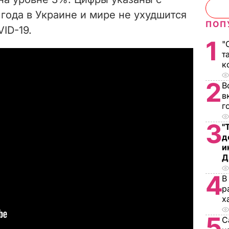
 года в Украине и мире не ухудшится
ПОП
ID-19.
1
"
т
к
2
В
в
г
3
"
д
и
Д
4
В
р
х
5
С