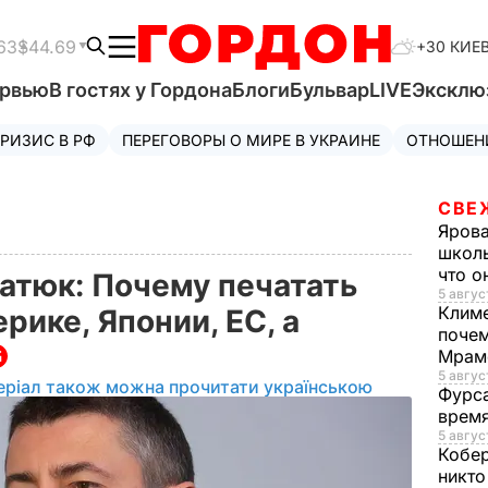
63
$44.69
+30 КИЕ
ервью
В гостях у Гордона
Блоги
Бульвар
LIVE
Эксклю
РИЗИС В РФ
ПЕРЕГОВОРЫ О МИРЕ В УКРАИНЕ
ОТНОШЕН
СВЕ
Яров
школь
что о
атюк: Почему печатать
5 авгус
Клим
ике, Японии, ЕС, а
почем
Мрам
5 август
еріал також можна прочитати українською
Фурс
время
5 авгус
Кобе
никто