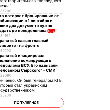
лаготворительного "последнего
аезда"
36290
то потеряет бронирование от
обилизации с 1 сентября и
акие два документа нужно
одать до понедельника
34162
рапатый назвал главный
риоритет на фронте
30790
рапатый инициировал
вольнение командующего
едсилами ВСУ. Его называли
человеком Сырского" – СМИ
29080
инченко:
Он был генералом КГБ,
оторый стал украинским
осударственником
25266
ПОПУЛЯРНОЕ