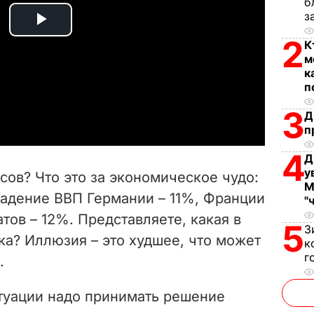
б
з
P
2
К
м
l
к
п
a
3
Д
y
п
4
V
Д
у
осов? Что это за экономическое чудо:
М
i
падение ВВП Германии – 11%, Франции
"
тов – 12%. Представляете, какая в
d
5
З
ка? Иллюзия – это худшее, что может
к
e
г
.
o
итуации надо принимать решение