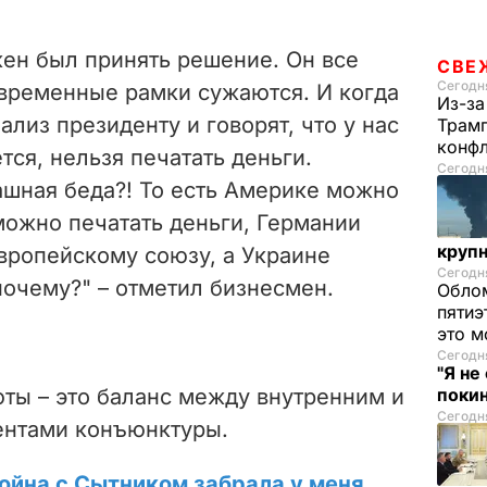
ен был принять решение. Он все
СВЕ
Сегодня
 временные рамки сужаются. И когда
Из-за
лиз президенту и говорят, что у нас
Трамп
конф
тся, нельзя печатать деньги.
Сегодня
ашная беда?! То есть Америке можно
можно печатать деньги, Германии
круп
вропейскому союзу, а Украине
Сегодня
почему?" – отметил бизнесмен.
Облом
пятиэ
это м
Сегодня
"Я не
юты – это баланс между внутренним и
покин
Сегодня
ентами конъюнктуры.
ойна с Сытником забрала у меня