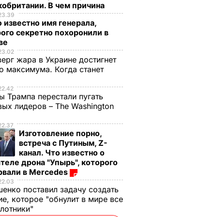
обритании. В чем причина
23.39
 известно имя генерала,
ого секретно похоронили в
ве
23.02
верг жара в Украине достигнет
о максимума. Когда станет
е
22.42
ы Трампа перестали пугать
ых лидеров – The Washington
22.37
Изготовление порно,
встреча с Путиным, Z-
канал. Что известно о
теле дрона "Упырь", которого
рвали в Mercedes
22.03
енко поставил задачу создать
е, которое "обнулит в мире все
илотники"