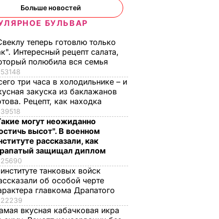
Больше новостей
УЛЯРНОЕ БУЛЬВАР
Свеклу теперь готовлю только
ак". Интересный рецепт салата,
оторый полюбила вся семья
53148
сего три часа в холодильнике – и
кусная закуска из баклажанов
отова. Рецепт, как находка
39518
Такие могут неожиданно
остичь высот". В военном
нституте рассказали, как
рапатый защищал диплом
25690
 институте танковых войск
ассказали об особой черте
арактера главкома Драпатого
22239
амая вкусная кабачковая икра