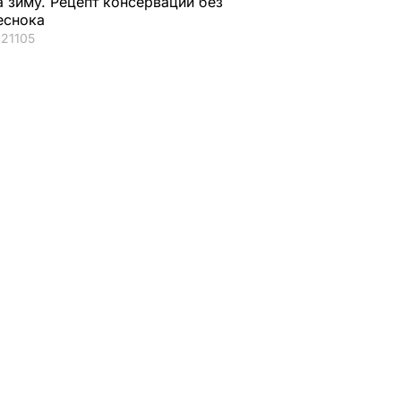
а зиму. Рецепт консервации без
еснока
21105