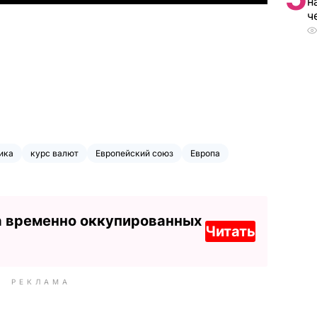
н
ч
ика
курс валют
Европейский союз
Европа
а временно оккупированных
Читать
РЕКЛАМА