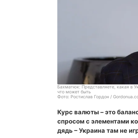
Бахматюк: Представляете, какая в У
что может быть
Фото: Ростислав Гордон / Gordonua.
Курс валюты – это бала
спросом с элементами ко
дядь – Украина там не иг