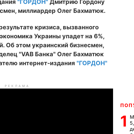
дания
"ГОРДОН"
Дмитрию Гордону
смен, миллиардер Олег Бахматюк.
 результате кризиса, вызванного
экономика Украины упадет на 6%,
. Об этом украинский бизнесмен,
делец "VAB Банка" Олег Бахматюк
вателю интернет-издания
"ГОРДОН"
РЕКЛАМА
ПОП
1
М
5
д