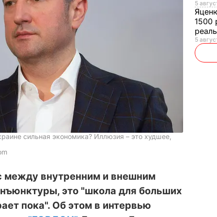
5 авгус
Яцен
1500 
реал
5 авгус
краине сильная экономика? Иллюзия – это худшее,
com
нс между внутренним и внешним
нъюнктуры, это "школа для больших
рает пока". Об этом в интервью