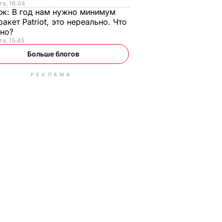
та, 16.04
юк:
В год нам нужно минимум
ракет Patriot, это нереально. Что
ьно?
та, 15.45
Больше блогов
РЕКЛАМА