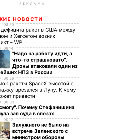
РЕКЛАМА
ЖИЕ НОВОСТИ
, 08.50
 дефицита ракет в США между
ом и Хегсетом возник
ликт – WP
, 08.14
"Надо на работу идти, а
что-то страшновато".
Дроны атаковали один из
нейших НПЗ в России
, 00.56
ок ракеты SpaceX высотой с
тажку врезался в Луну. К чему
ожет привести
, 00.33
 смогу". Почему Стефанишина
ула зал суда в слезах
, 00.17
Залужного не было на
встрече Зеленского с
министром обороны