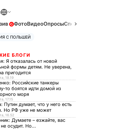
В
зив
Фото
Видео
Опросы
Спецпроекты
Война в Ук
ИЯ С ПОЛЬШЕЙ
ЖИЕ БЛОГИ
ая:
Я отказалась от новой
ной формы детям. Не уверена,
на пригодится
та, 18.19
енко:
Российские танкеры
у-то боятся идти домой из
орного моря
а, 17.15
а:
Путин думает, что у него есть
. Но РФ уже не может
та, 16.52
рник:
Думаете – езжайте, вас
 не осудит. Но...