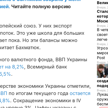
Велик
ией.
Читайте полную версию
Вчера, 
Стало
котор
Моск
ропейский союз. У них экспорт
Вчера, 
В чет
 поток. Это уже школа для больших
своег
легч
рает пока. Но эти балансы можно
Вчера, 
считает Бахматюк.
Угроз
миров
Post
ого валютного фонда, ВВП Украины
Вчера, 
ет на 8,2%
, Всемирный банк
 5,5%
.
созда
терстве экономики Украины отметили,
подо
Вчера, 
ВВП
по итогам текущего года
остается
Лукаш
оружи
4,8%
. Сокращение экономики в IV
бесп
на уровне 3%. Цифры указаны с