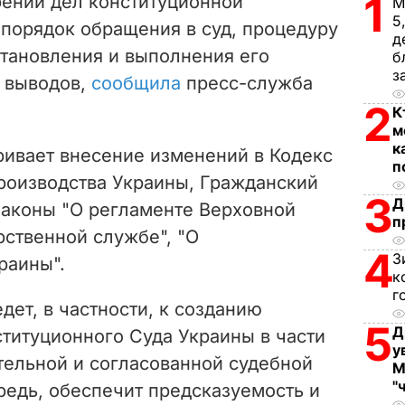
1
ении дел конституционной
М
5
 порядок обращения в суд, процедуру
d
д
становления и выполнения его
б
e
з
 выводов,
сообщила
пресс-служба
2
o
К
м
к
ривает внесение изменений в Кодекс
п
роизводства Украины, Гражданский
3
Д
законы "О регламенте Верховной
п
рственной службе", "О
4
З
раины".
к
г
дет, в частности, к созданию
5
Д
титуционного Суда Украины в части
у
ельной и согласованной судебной
М
"
ередь, обеспечит предсказуемость и