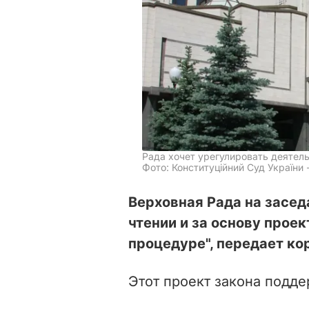
Рада хочет урегулировать деятел
Фото: Конституційний Суд України -
Верховная Рада на засед
чтении и за основу прое
процедуре", передает к
Этот проект закона подде