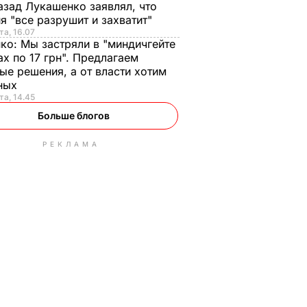
азад Лукашенко заявлял, что
я "все разрушит и захватит"
та, 16.07
нко:
Мы застряли в "миндичгейте
ах по 17 грн". Предлагаем
ые решения, а от власти хотим
ных
та, 14.45
Больше блогов
РЕКЛАМА