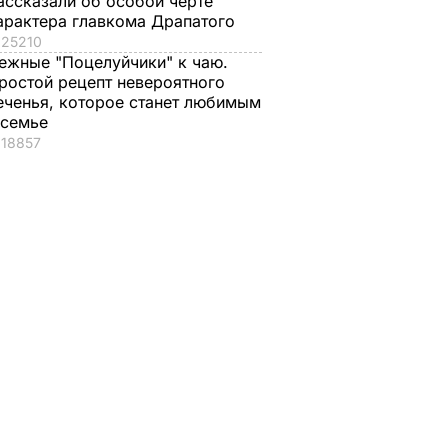
ассказали об особой черте
арактера главкома Драпатого
25210
ежные "Поцелуйчики" к чаю.
ростой рецепт невероятного
еченья, которое станет любимым
 семье
18857