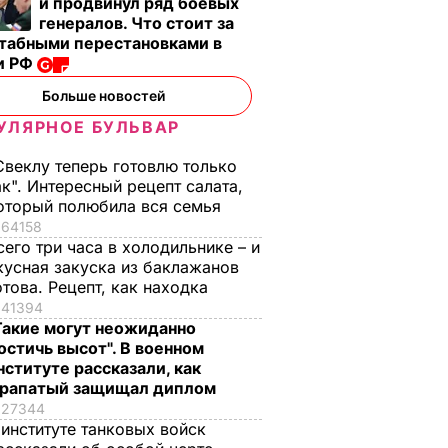
и продвинул ряд боевых
генералов. Что стоит за
табными перестановками в
и РФ
Больше новостей
УЛЯРНОЕ БУЛЬВАР
Свеклу теперь готовлю только
ак". Интересный рецепт салата,
оторый полюбила вся семья
64158
сего три часа в холодильнике – и
кусная закуска из баклажанов
отова. Рецепт, как находка
41394
Такие могут неожиданно
остичь высот". В военном
нституте рассказали, как
рапатый защищал диплом
27344
 институте танковых войск