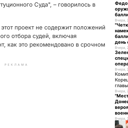
Федо
уционного Суда", – говорилось в
оруж
балл
Вчера, 
"Четк
 этот проект
не содержит положений
намек
ого отбора судей, включая
балли
день 
, как это рекомендовано в срочном
Вчера, 
Зеле
спец
опера
РЕКЛАМА
Вчера, 
Комит
Корец
глав
Вчера, 
"Мест
Донец
вероя
воен
Вчера, 