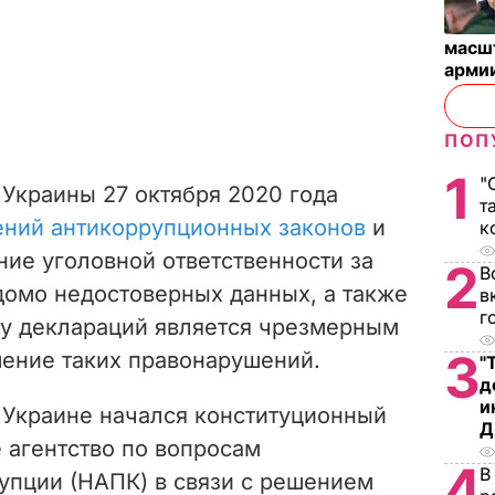
масш
арми
ПОП
1
"
Украины 27 октября 2020 года
т
ний антикоррупционных законов
и
к
ние уголовной ответственности за
2
В
домо недостоверных данных, а также
в
г
 деклараций является чрезмерным
3
шение таких правонарушений.
"
д
и
 Украине начался конституционный
Д
 агентство по вопросам
4
В
упции (НАПК) в связи с решением