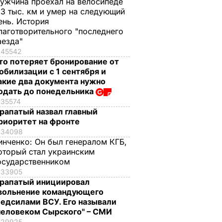
ужчина проехал на велосипеде
,3 тыс. км и умер на следующий
ень. История
лаготворительного "последнего
аезда"
45542
то потеряет бронирование от
обилизации с 1 сентября и
акие два документа нужно
одать до понедельника
35574
рапатый назвал главный
риоритет на фронте
34098
инченко:
Он был генералом КГБ,
оторый стал украинским
осударственником
33905
рапатый инициировал
вольнение командующего
едсилами ВСУ. Его называли
человеком Сырского" – СМИ
29925