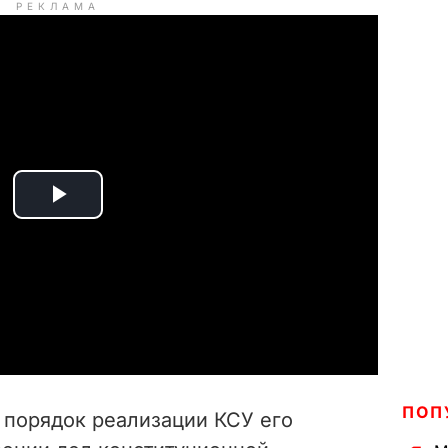
РЕКЛАМА
P
l
a
y
V
ПОП
 порядок реализации КСУ его
i