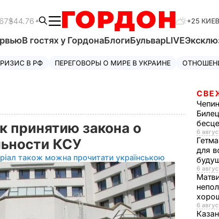
67
$44.76
+25 КИЕ
ервью
В гостях у Гордона
Блоги
Бульвар
LIVE
Эксклю
РИЗИС В РФ
ПЕРЕГОВОРЫ О МИРЕ В УКРАИНЕ
ОТНОШЕН
СВЕ
Чепи
Билец
бесц
к принятию закона о
6 авгус
Гетма
льности КСУ
для в
ріал також можна прочитати українською
буду
6 авгус
Матв
непол
хорош
6 авгус
Казан