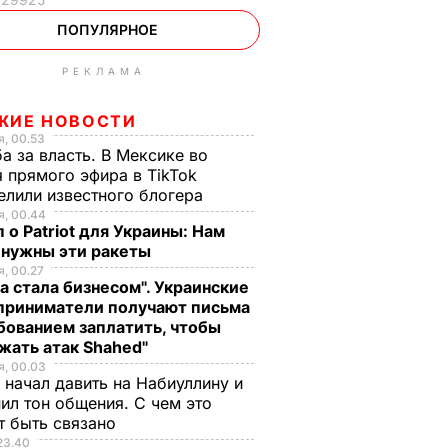
ПОПУЛЯРНОЕ
РЕКЛАМА
ЖИЕ НОВОСТИ
, 00.53
а за власть. В Мексике во
 прямого эфира в TikTok
елили известного блогера
, 00.44
 о Patriot для Украины: Нам
 нужны эти ракеты
, 00.27
а стала бизнесом". Украинские
приниматели получают письма
бованием заплатить, чтобы
жать атак Shahed"
, 00.03
 начал давить на Набиуллину и
ил тон общения. С чем это
т быть связано
23.40