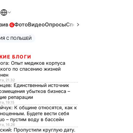
В
зив
Фото
Видео
Опросы
Спецпроекты
Война в Ук
ИЯ С ПОЛЬШЕЙ
ЖИЕ БЛОГИ
нога:
Опыт медиков корпуса
кого по спасению жизней
енен
та, 21.32
нцев:
Единственный источник
озмещения убытков бизнеса –
щие репарации
та, 19.15
ийчук:
К общине относятся, как к
ноценным. Будете вести себя
о – пустим воду в бассейн
та, 16.26
ский:
Пропустили круглую дату.