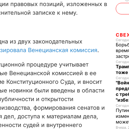
ции правовых позиций, изложенных в
снительной записке к нему.
СВЕ
Сегодня
дна из двух законодательных
Борьб
зировала Венецианская комиссия
.
время
застр
Сегодня
туционной процедуре учитывает
Трамп
тоже
ые Венецианской комиссией в ее
Сегодня
е Конституционного Суда, и вносит
"Войн
пред
ые новинки были введены в области
с тре
публичности и открытости
"избе
Сегодня
оизводства, формирования сенатов и
Путин
 дел, доступа к материалам дела,
измен
може
енности судей и внутреннего
Вчера, 