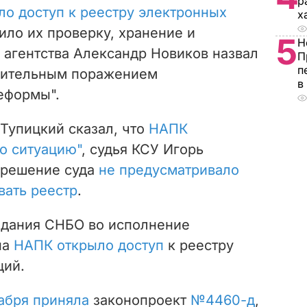
р
ло доступ к реестру электронных
х
ило их проверку, хранение и
5
Н
 агентства Александр Новиков назвал
П
п
шительным поражением
в
еформы".
Тупицкий сказал, что
НАПК
о ситуацию"
, судья КСУ Игорь
 решение суда
не предусматривало
вать реестр
.
едания СНБО во исполнение
на
НАПК открыло доступ
к реестру
ций.
абря приняла
законопроект
№4460-д
,