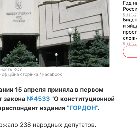
Год н
Росси
6 авгус
Биде
и яйц
прост
слож
6 авгус
ьность КСУ
 офіційна сторінка / Facebook
ании 15 апреля приняла в первом
кт закона
№4533
"О конституционной
орреспондент издания
"ГОРДОН"
.
ржало 238 народных депутатов.