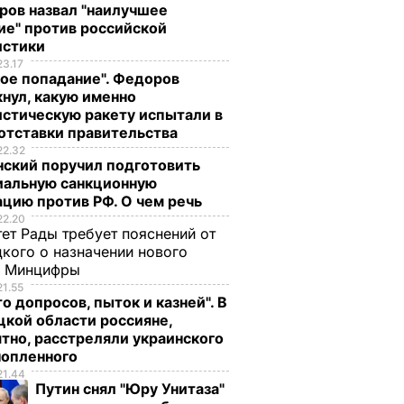
ров назвал "наилучшее
ие" против российской
истики
23.17
ое попадание". Федоров
нул, какую именно
стическую ракету испытали в
отставки правительства
22.32
нский поручил подготовить
иальную санкционную
цию против РФ. О чем речь
22.20
ет Рады требует пояснений от
кого о назначении нового
ы Минцифры
21.55
о допросов, пыток и казней". В
кой области россияне,
тно, расстреляли украинского
нопленного
21.44
Путин снял "Юру Унитаза"