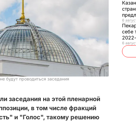
Каза
стран
предл
6 авгус
Пека
себе 
2022
6 авгус
е не будут проводиться заседания
ли заседания на этой пленарной
ппозиции, в том числе фракций
ть" и "Голос", такому решению