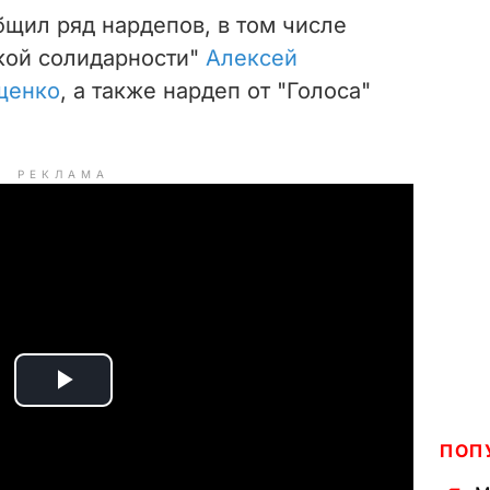
бщил ряд нардепов, в том числе
кой солидарности"
Алексей
щенко
, а также нардеп от "Голоса"
РЕКЛАМА
P
l
ПОП