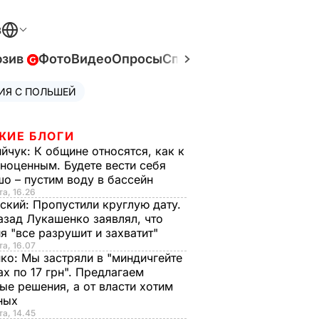
В
юзив
Фото
Видео
Опросы
Спецпроекты
Война в У
ИЯ С ПОЛЬШЕЙ
ЖИЕ БЛОГИ
ийчук:
К общине относятся, как к
ноценным. Будете вести себя
о – пустим воду в бассейн
та, 16.26
ский:
Пропустили круглую дату.
азад Лукашенко заявлял, что
я "все разрушит и захватит"
та, 16.07
нко:
Мы застряли в "миндичгейте
ах по 17 грн". Предлагаем
ые решения, а от власти хотим
ных
та, 14.45