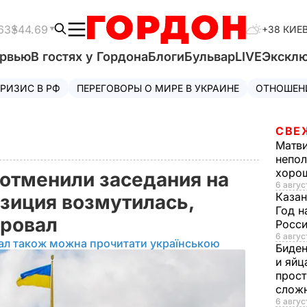
63
$44.69
+38 КИЕ
ервью
В гостях у Гордона
Блоги
Бульвар
LIVE
Экскл
РИЗИС В РФ
ПЕРЕГОВОРЫ О МИРЕ В УКРАИНЕ
ОТНОШЕН
СВЕ
Матв
непол
хорош
 отменили заседания на
6 авгус
Казан
озиция возмутилась,
Год н
ировал
Росси
6 авгус
ал також можна прочитати українською
Биде
и яйц
прост
слож
6 авгус