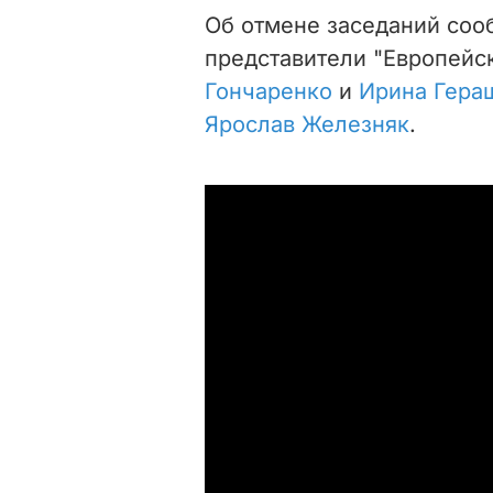
Об отмене заседаний соо
представители "Европейс
Гончаренко
и
Ирина Гера
Ярослав Железняк
.