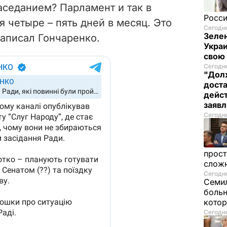
аседанием? Парламент и так в
Росси
 четыре – пять дней в месяц. Это
Сегодня
Зелен
 написал Гончаренко.
Украи
свою
Сегодня
"Долж
дост
дейс
заяв
Сегодня
прост
слож
Сегодня
Семил
больн
котор
Сегодня