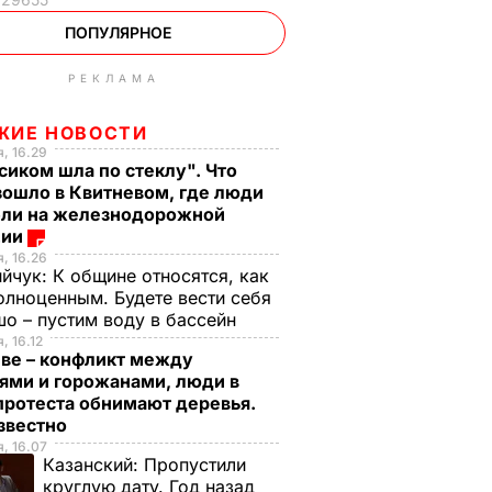
ПОПУЛЯРНОЕ
РЕКЛАМА
ЖИЕ НОВОСТИ
, 16.29
сиком шла по стеклу". Что
зошло в Квитневом, где люди
бли на железнодорожной
ции
, 16.26
ийчук:
К общине относятся, как
олноценным. Будете вести себя
о – пустим воду в бассейн
, 16.12
еве – конфликт между
ями и горожанами, люди в
протеста обнимают деревья.
известно
, 16.07
Казанский:
Пропустили
круглую дату. Год назад