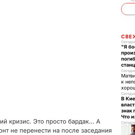
СВЕ
Сегодня
"Я бо
прои
поги
стан
Сегодня
Матв
к неп
хорош
Сегодня
В Ки
власт
знак 
Что 
й кризис. Это просто бардак... А
Сегодня
онт не перенести на после заседания