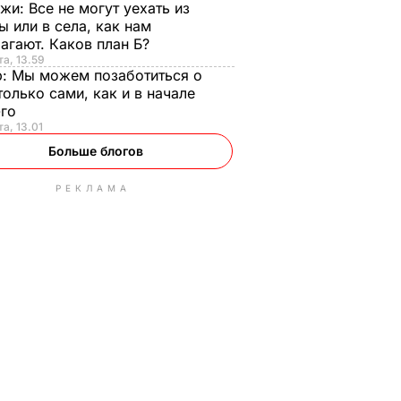
нжи:
Все не могут уехать из
ы или в села, как нам
агают. Каков план Б?
та, 13.59
р:
Мы можем позаботиться о
только сами, как и в начале
-го
та, 13.01
Больше блогов
РЕКЛАМА