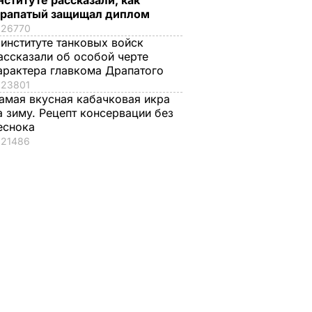
нституте рассказали, как
рапатый защищал диплом
26770
 институте танковых войск
ассказали об особой черте
арактера главкома Драпатого
23801
амая вкусная кабачковая икра
а зиму. Рецепт консервации без
еснока
21486