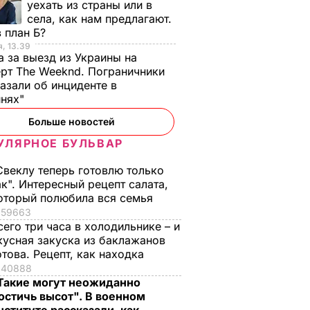
уехать из страны или в
села, как нам предлагают.
 план Б?
, 13.39
а за выезд из Украины на
рт The Weeknd. Пограничники
азали об инциденте в
инях"
Больше новостей
УЛЯРНОЕ БУЛЬВАР
Свеклу теперь готовлю только
ак". Интересный рецепт салата,
оторый полюбила вся семья
59663
сего три часа в холодильнике – и
кусная закуска из баклажанов
отова. Рецепт, как находка
40888
Такие могут неожиданно
остичь высот". В военном