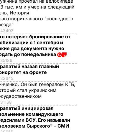
ужчина проехал на велосипеде
,3 тыс. км и умер на следующий
ень. История
лаготворительного "последнего
аезда"
42402
то потеряет бронирование от
обилизации с 1 сентября и
акие два документа нужно
одать до понедельника
35186
рапатый назвал главный
риоритет на фронте
32645
инченко:
Он был генералом КГБ,
оторый стал украинским
осударственником
31168
рапатый инициировал
вольнение командующего
едсилами ВСУ. Его называли
человеком Сырского" – СМИ
29655