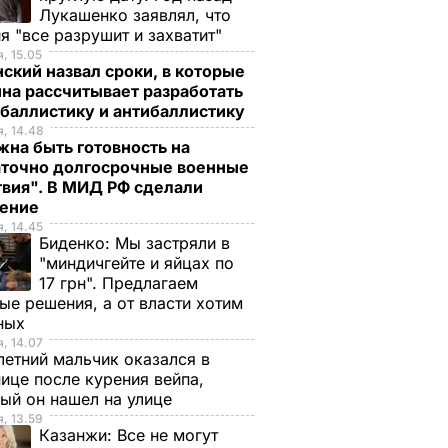
Лукашенко заявлял, что
я "все разрушит и захватит"
, 15.05
ский назвал сроки, в которые
на рассчитывает разработать
 баллистику и антибаллистику
, 14.48
на быть готовность на
аточно долгосрочные военные
твия". В МИД РФ сделали
ление
, 14.45
Биденко:
Мы застряли в
"миндичгейте и яйцах по
17 грн". Предлагаем
ые решения, а от власти хотим
ных
, 14.07
етний мальчик оказался в
ице после курения вейпа,
ый он нашел на улице
, 13.59
Казанжи:
Все не могут