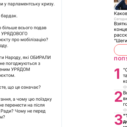
Каков
Сегодня
Взятк
конце
расск
"Шег
ПОП
1
"
т
к
2
В
в
г
3
"
д