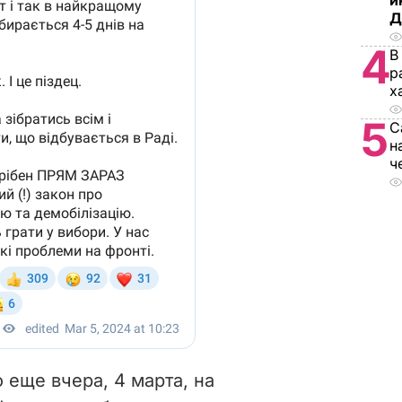
и
Д
4
В
р
х
5
С
н
ч
 еще вчера, 4 марта, на