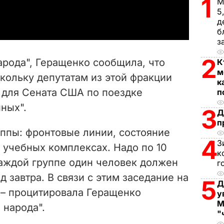
1
М
a
5
д
y
б
з
V
2
арода", Геращенко сообщила, что
К
i
м
кольку депутатам из этой фракции
к
т для Сената США по поездке
п
d
ных".
3
Д
e
п
ппы: фронтовые линии, состояние
o
4
З
 учебных комплексах. Надо по 10
к
каждой группе один человек должен
г
 завтра. В связи с этим заседание на
5
Д
, – процитировала Геращенко
у
М
 народа".
"